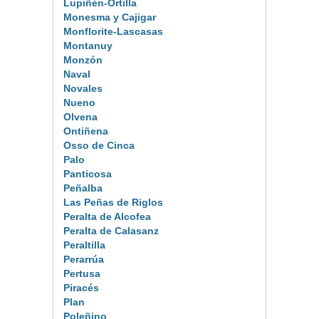
Lupiñén-Ortilla
Monesma y Cajigar
Monflorite-Lascasas
Montanuy
Monzón
Naval
Novales
Nueno
Olvena
Ontiñena
Osso de Cinca
Palo
Panticosa
Peñalba
Las Peñas de Riglos
Peralta de Alcofea
Peralta de Calasanz
Peraltilla
Perarrúa
Pertusa
Piracés
Plan
Poleñino