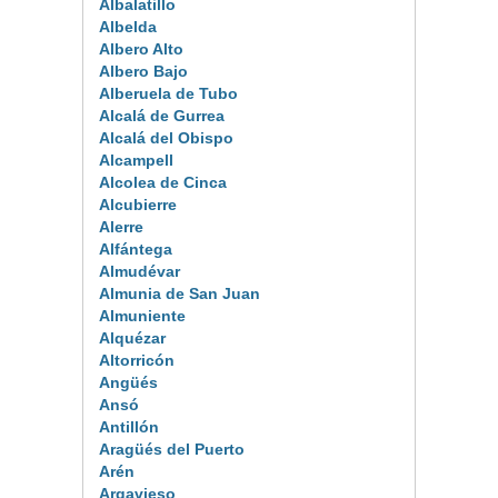
Albalatillo
Albelda
Albero Alto
Albero Bajo
Alberuela de Tubo
Alcalá de Gurrea
Alcalá del Obispo
Alcampell
Alcolea de Cinca
Alcubierre
Alerre
Alfántega
Almudévar
Almunia de San Juan
Almuniente
Alquézar
Altorricón
Angüés
Ansó
Antillón
Aragüés del Puerto
Arén
Argavieso