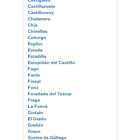
Castigaleu
Castillazuelo
Castillonroy
Chalamera
Chía
Chimillas
Colungo
Esplús
Estada
Estadilla
Estopiñán del Castillo
Fago
Fanlo
Fiscal
Fonz
Foradada del Toscar
Fraga
La Fueva
Gistaín
El Grado
Grañén
Graus
Gurrea de Gállego