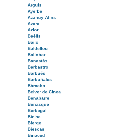
Arguis
Ayerbe
Azanuy-Alins
Azara
Azlor
Baélls
Bailo
Baldellou
Ballobar
Banastás
Barbastro
Barbués
Barbuñales
Bárcabo
Belver de Cinca
Benabarre
Benasque
Berbegal
Bielsa
Bierge
Biescas
Binaced