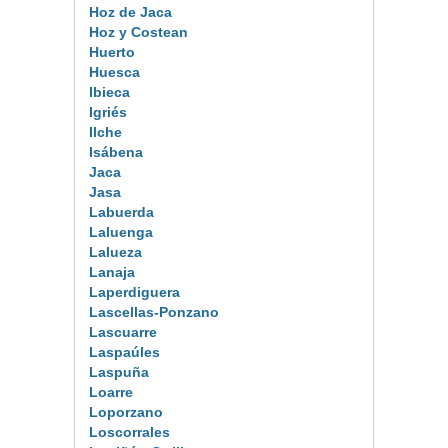
Hoz de Jaca
Hoz y Costean
Huerto
Huesca
Ibieca
Igriés
Ilche
Isábena
Jaca
Jasa
Labuerda
Laluenga
Lalueza
Lanaja
Laperdiguera
Lascellas-Ponzano
Lascuarre
Laspaúles
Laspuña
Loarre
Loporzano
Loscorrales