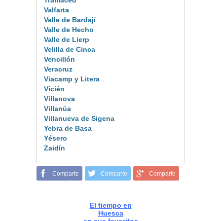
Tramaced
Valfarta
Valle de Bardají
Valle de Hecho
Valle de Lierp
Velilla de Cinca
Vencillón
Veracruz
Viacamp y Litera
Vicién
Villanova
Villanúa
Villanueva de Sigena
Yebra de Basa
Yésero
Zaidín
Comparte
Comparte
Comparte
El tiempo en
Huesca