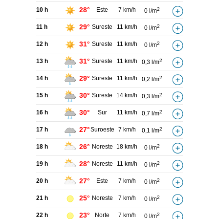
28°
10 h
Este
7 km/h
2
0 l/m
29°
11 h
Sureste
11 km/h
2
0 l/m
31°
12 h
Sureste
11 km/h
2
0 l/m
31°
13 h
Sureste
11 km/h
2
0,3 l/m
29°
14 h
Sureste
11 km/h
2
0,2 l/m
30°
15 h
Sureste
14 km/h
2
0,3 l/m
30°
16 h
Sur
11 km/h
2
0,7 l/m
27°
17 h
Suroeste
7 km/h
2
0,1 l/m
26°
18 h
Noreste
18 km/h
2
0 l/m
28°
19 h
Noreste
11 km/h
2
0 l/m
27°
20 h
Este
7 km/h
2
0 l/m
25°
21 h
Noreste
7 km/h
2
0 l/m
23°
22 h
Norte
7 km/h
2
0 l/m