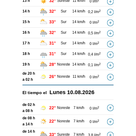
32°
13 h
Sureste
11 km/h
2
0 l/m
32°
14 h
Sur
14 km/h
2
0,2 l/m
33°
15 h
Sur
14 km/h
2
0 l/m
32°
16 h
Sur
14 km/h
2
0,5 l/m
31°
17 h
Sur
14 km/h
2
0 l/m
31°
18 h
Sur
14 km/h
2
0,4 l/m
28°
19 h
Noreste
14 km/h
2
0,1 l/m
de 20 h
26°
Noreste
11 km/h
2
0 l/m
a 02 h
Lunes
10.08.2026
El tiempo el
de 02 h
22°
Noreste
7 km/h
2
0 l/m
a 08 h
de 08 h
22°
Noreste
7 km/h
2
0 l/m
a 14 h
de 14 h
33°
Sureste
7 km/h
2
3,8 l/m