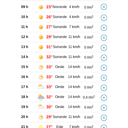
23°
09 h
Noroeste
4 km/h
2
0 l/m
26°
10 h
Suroeste
4 km/h
2
0 l/m
27°
11 h
Suroeste
7 km/h
2
0 l/m
29°
12 h
Suroeste
11 km/h
2
0 l/m
31°
13 h
Suroeste
11 km/h
2
0 l/m
32°
14 h
Suroeste
11 km/h
2
0 l/m
33°
15 h
Oeste
14 km/h
2
0 l/m
33°
16 h
Oeste
14 km/h
2
0 l/m
33°
17 h
Oeste
14 km/h
2
0 l/m
32°
18 h
Oeste
14 km/h
2
0,4 l/m
30°
19 h
Oeste
14 km/h
2
0 l/m
29°
20 h
Suroeste
11 km/h
2
0 l/m
27°
21 h
Este
7 km/h
2
0 l/m