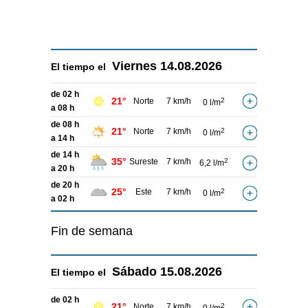
Viernes
14.08.2026
El tiempo el
de 02 h
21°
Norte
7 km/h
2
0 l/m
a 08 h
de 08 h
21°
Norte
7 km/h
2
0 l/m
a 14 h
de 14 h
35°
Sureste
7 km/h
2
6,2 l/m
a 20 h
de 20 h
25°
Este
7 km/h
2
0 l/m
a 02 h
Fin de semana
Sábado
15.08.2026
El tiempo el
de 02 h
21°
Norte
7 km/h
2