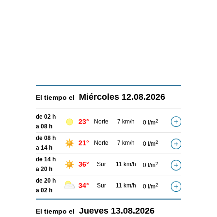
Miércoles
12.08.2026
El tiempo el
de 02 h
23°
Norte
7 km/h
2
0 l/m
a 08 h
de 08 h
21°
Norte
7 km/h
2
0 l/m
a 14 h
de 14 h
36°
Sur
11 km/h
2
0 l/m
a 20 h
de 20 h
34°
Sur
11 km/h
2
0 l/m
a 02 h
Jueves
13.08.2026
El tiempo el