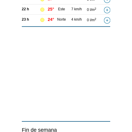
25°
22 h
Este
7 km/h
2
0 l/m
24°
23 h
Norte
4 km/h
2
0 l/m
Fin de semana