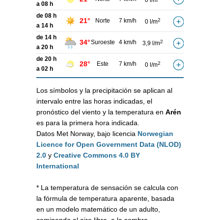
0 l/m
a 08 h
de 08 h
21°
Norte
7 km/h
2
0 l/m
a 14 h
de 14 h
34°
Suroeste
4 km/h
2
3,9 l/m
a 20 h
de 20 h
28°
Este
7 km/h
2
0 l/m
a 02 h
Los símbolos y la precipitación se aplican al
intervalo entre las horas indicadas, el
pronóstico del viento y la temperatura en
Arén
es para la primera hora indicada.
Datos Met Norway, bajo licencia
Norwegian
Licence for Open Government Data (NLOD)
2.0
y
Creative Commons 4.0 BY
International
* La temperatura de sensación se calcula con
la fórmula de temperatura aparente, basada
en un modelo matemático de un adulto,