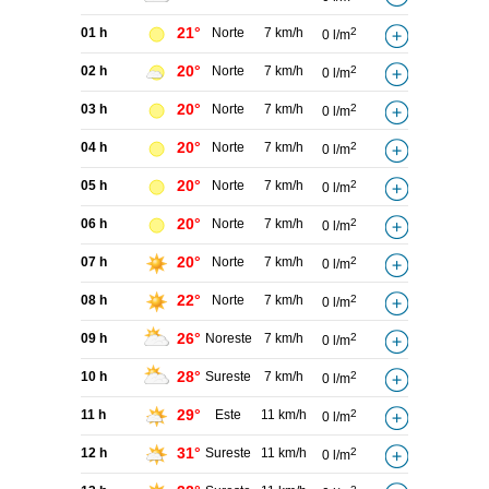
21°
01 h
Norte
7 km/h
2
0 l/m
20°
02 h
Norte
7 km/h
2
0 l/m
20°
03 h
Norte
7 km/h
2
0 l/m
20°
04 h
Norte
7 km/h
2
0 l/m
20°
05 h
Norte
7 km/h
2
0 l/m
20°
06 h
Norte
7 km/h
2
0 l/m
20°
07 h
Norte
7 km/h
2
0 l/m
22°
08 h
Norte
7 km/h
2
0 l/m
26°
09 h
Noreste
7 km/h
2
0 l/m
28°
10 h
Sureste
7 km/h
2
0 l/m
29°
11 h
Este
11 km/h
2
0 l/m
31°
12 h
Sureste
11 km/h
2
0 l/m