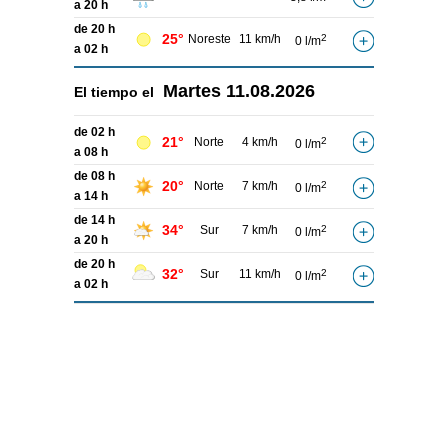
a 20 h
de 20 h
25°
Noreste
11 km/h
2
0 l/m
a 02 h
Martes
11.08.2026
El tiempo el
de 02 h
21°
Norte
4 km/h
2
0 l/m
a 08 h
de 08 h
20°
Norte
7 km/h
2
0 l/m
a 14 h
de 14 h
34°
Sur
7 km/h
2
0 l/m
a 20 h
de 20 h
32°
Sur
11 km/h
2
0 l/m
a 02 h