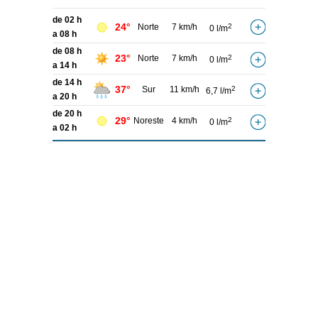
de 02 h
24°
Norte
7 km/h
2
0 l/m
a 08 h
de 08 h
23°
Norte
7 km/h
2
0 l/m
a 14 h
de 14 h
37°
Sur
11 km/h
2
6,7 l/m
a 20 h
de 20 h
29°
Noreste
4 km/h
2
0 l/m
a 02 h