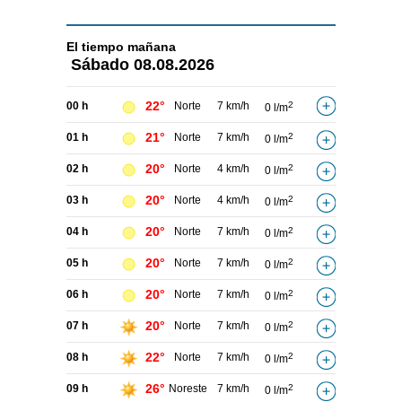
El tiempo
mañana
Sábado
08.08.2026
22°
00 h
Norte
7 km/h
2
0 l/m
21°
01 h
Norte
7 km/h
2
0 l/m
20°
02 h
Norte
4 km/h
2
0 l/m
20°
03 h
Norte
4 km/h
2
0 l/m
20°
04 h
Norte
7 km/h
2
0 l/m
20°
05 h
Norte
7 km/h
2
0 l/m
20°
06 h
Norte
7 km/h
2
0 l/m
20°
07 h
Norte
7 km/h
2
0 l/m
22°
08 h
Norte
7 km/h
2
0 l/m
26°
09 h
Noreste
7 km/h
2
0 l/m