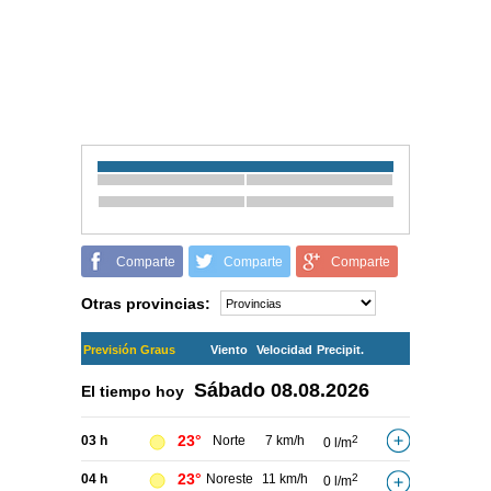
Comparte
Comparte
Comparte
Otras provincias:
Previsión Graus
Viento
Velocidad
Precipit.
Sábado
08.08.2026
El tiempo hoy
23°
03 h
Norte
7 km/h
2
0 l/m
23°
04 h
Noreste
11 km/h
2
0 l/m