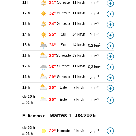
31°
11 h
Sureste
11 km/h
2
0 l/m
32°
12 h
Sureste
11 km/h
2
0 l/m
34°
13 h
Sureste
11 km/h
2
0 l/m
35°
14 h
Sur
14 km/h
2
0 l/m
36°
15 h
Sur
14 km/h
2
0,2 l/m
32°
16 h
Suroeste
18 km/h
2
0 l/m
32°
17 h
Sureste
11 km/h
2
0,3 l/m
29°
18 h
Sureste
11 km/h
2
0 l/m
30°
19 h
Este
7 km/h
2
0 l/m
de 20 h
30°
Este
7 km/h
2
0 l/m
a 02 h
Martes
11.08.2026
El tiempo el
de 02 h
22°
Noreste
4 km/h
2
0 l/m
a 08 h