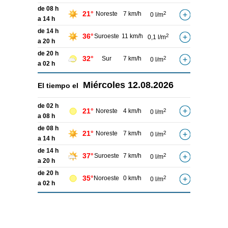
de 08 h
21°
Noreste
7 km/h
2
0 l/m
a 14 h
de 14 h
36°
Suroeste
11 km/h
2
0,1 l/m
a 20 h
de 20 h
32°
Sur
7 km/h
2
0 l/m
a 02 h
Miércoles
12.08.2026
El tiempo el
de 02 h
21°
Noreste
4 km/h
2
0 l/m
a 08 h
de 08 h
21°
Noreste
7 km/h
2
0 l/m
a 14 h
de 14 h
37°
Suroeste
7 km/h
2
0 l/m
a 20 h
de 20 h
35°
Noroeste
0 km/h
2
0 l/m
a 02 h