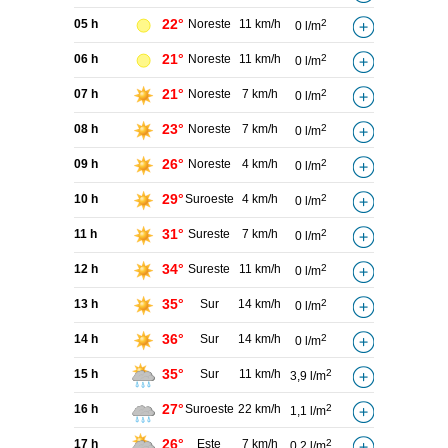
22°
05 h
Noreste
11 km/h
2
0 l/m
21°
06 h
Noreste
11 km/h
2
0 l/m
21°
07 h
Noreste
7 km/h
2
0 l/m
23°
08 h
Noreste
7 km/h
2
0 l/m
26°
09 h
Noreste
4 km/h
2
0 l/m
29°
10 h
Suroeste
4 km/h
2
0 l/m
31°
11 h
Sureste
7 km/h
2
0 l/m
34°
12 h
Sureste
11 km/h
2
0 l/m
35°
13 h
Sur
14 km/h
2
0 l/m
36°
14 h
Sur
14 km/h
2
0 l/m
35°
15 h
Sur
11 km/h
2
3,9 l/m
27°
16 h
Suroeste
22 km/h
2
1,1 l/m
26°
17 h
Este
7 km/h
2
0,2 l/m