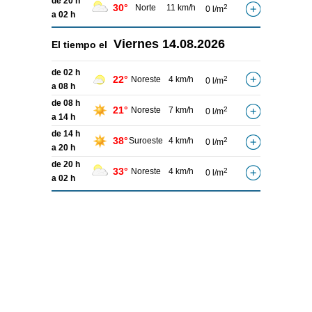
de 20 h
30°
Norte
11 km/h
2
0 l/m
a 02 h
Viernes
14.08.2026
El tiempo el
de 02 h
22°
Noreste
4 km/h
2
0 l/m
a 08 h
de 08 h
21°
Noreste
7 km/h
2
0 l/m
a 14 h
de 14 h
38°
Suroeste
4 km/h
2
0 l/m
a 20 h
de 20 h
33°
Noreste
4 km/h
2
0 l/m
a 02 h