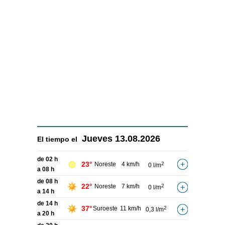
Jueves
13.08.2026
El tiempo el
de 02 h
23°
Noreste
4 km/h
2
0 l/m
a 08 h
de 08 h
22°
Noreste
7 km/h
2
0 l/m
a 14 h
de 14 h
37°
Suroeste
11 km/h
2
0,3 l/m
a 20 h