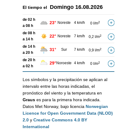
Domingo
16.08.2026
El tiempo el
de 02 h
23°
Noreste
4 km/h
2
0 l/m
a 08 h
de 08 h
22°
Noreste
7 km/h
2
0,2 l/m
a 14 h
de 14 h
31°
Sur
7 km/h
2
0,9 l/m
a 20 h
de 20 h
29°
Noroeste
4 km/h
2
0 l/m
a 02 h
Los símbolos y la precipitación se aplican al
intervalo entre las horas indicadas, el
pronóstico del viento y la temperatura en
Graus
es para la primera hora indicada.
Datos Met Norway, bajo licencia
Norwegian
Licence for Open Government Data (NLOD)
2.0
y
Creative Commons 4.0 BY
International