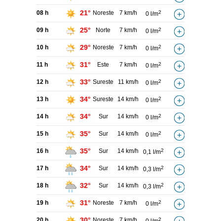
21°
08 h
Noreste
7 km/h
2
0 l/m
25°
09 h
Norte
7 km/h
2
0 l/m
29°
10 h
Noreste
7 km/h
2
0 l/m
31°
11 h
Este
7 km/h
2
0 l/m
33°
12 h
Sureste
11 km/h
2
0 l/m
34°
13 h
Sureste
14 km/h
2
0 l/m
34°
14 h
Sur
14 km/h
2
0 l/m
35°
15 h
Sur
14 km/h
2
0 l/m
35°
16 h
Sur
14 km/h
2
0,1 l/m
34°
17 h
Sur
14 km/h
2
0,3 l/m
32°
18 h
Sur
14 km/h
2
0,3 l/m
31°
19 h
Noreste
7 km/h
2
0 l/m
30°
20 h
Noreste
7 km/h
2