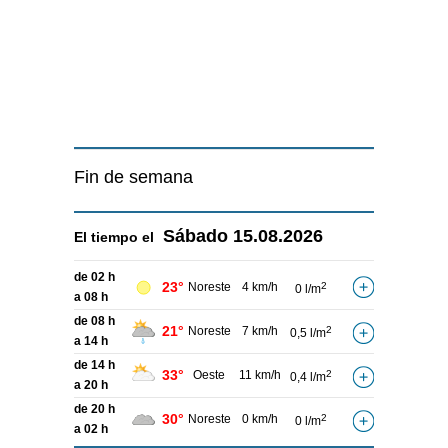
Fin de semana
Sábado
15.08.2026
El tiempo el
de 02 h
23°
Noreste
4 km/h
2
0 l/m
a 08 h
de 08 h
21°
Noreste
7 km/h
2
0,5 l/m
a 14 h
de 14 h
33°
Oeste
11 km/h
2
0,4 l/m
a 20 h
de 20 h
30°
Noreste
0 km/h
2
0 l/m
a 02 h