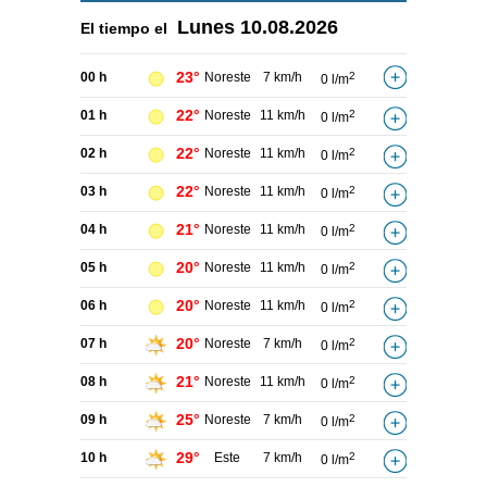
Lunes
10.08.2026
El tiempo el
23°
00 h
Noreste
7 km/h
2
0 l/m
22°
01 h
Noreste
11 km/h
2
0 l/m
22°
02 h
Noreste
11 km/h
2
0 l/m
22°
03 h
Noreste
11 km/h
2
0 l/m
21°
04 h
Noreste
11 km/h
2
0 l/m
20°
05 h
Noreste
11 km/h
2
0 l/m
20°
06 h
Noreste
11 km/h
2
0 l/m
20°
07 h
Noreste
7 km/h
2
0 l/m
21°
08 h
Noreste
11 km/h
2
0 l/m
25°
09 h
Noreste
7 km/h
2
0 l/m
29°
10 h
Este
7 km/h
2
0 l/m