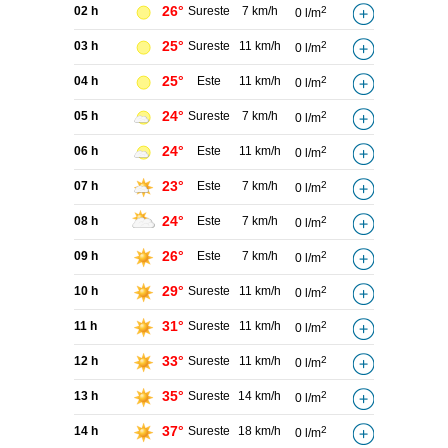
26°
02 h
Sureste
7 km/h
2
0 l/m
25°
03 h
Sureste
11 km/h
2
0 l/m
25°
04 h
Este
11 km/h
2
0 l/m
24°
05 h
Sureste
7 km/h
2
0 l/m
24°
06 h
Este
11 km/h
2
0 l/m
23°
07 h
Este
7 km/h
2
0 l/m
24°
08 h
Este
7 km/h
2
0 l/m
26°
09 h
Este
7 km/h
2
0 l/m
29°
10 h
Sureste
11 km/h
2
0 l/m
31°
11 h
Sureste
11 km/h
2
0 l/m
33°
12 h
Sureste
11 km/h
2
0 l/m
35°
13 h
Sureste
14 km/h
2
0 l/m
37°
14 h
Sureste
18 km/h
2
0 l/m