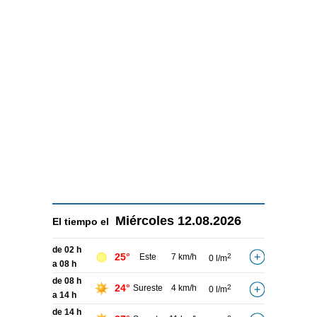
Miércoles
12.08.2026
El tiempo el
de 02 h
25°
Este
7 km/h
2
0 l/m
a 08 h
de 08 h
24°
Sureste
4 km/h
2
0 l/m
a 14 h
de 14 h