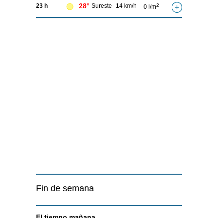
28°
23 h
Sureste
14 km/h
2
0 l/m
Fin de semana
El tiempo
mañana