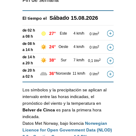
Fin de semana
Sábado
15.08.2026
El tiempo el
de 02 h
27°
Este
4 km/h
2
0 l/m
a 08 h
de 08 h
24°
Oeste
4 km/h
2
0 l/m
a 14 h
de 14 h
38°
Sur
7 km/h
2
0,1 l/m
a 20 h
de 20 h
36°
Noroeste
11 km/h
2
0 l/m
a 02 h
Los símbolos y la precipitación se aplican al
intervalo entre las horas indicadas, el
pronóstico del viento y la temperatura en
Belver de Cinca
es para la primera hora
indicada.
Datos Met Norway, bajo licencia
Norwegian
Licence for Open Government Data (NLOD)