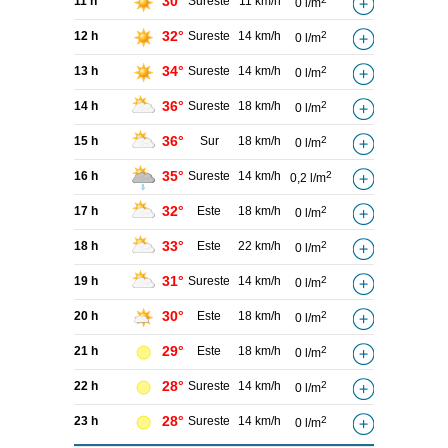
30°
11 h
Sureste
11 km/h
0 l/m
32°
12 h
Sureste
14 km/h
2
0 l/m
34°
13 h
Sureste
14 km/h
2
0 l/m
36°
14 h
Sureste
18 km/h
2
0 l/m
36°
15 h
Sur
18 km/h
2
0 l/m
35°
16 h
Sureste
14 km/h
2
0,2 l/m
32°
17 h
Este
18 km/h
2
0 l/m
33°
18 h
Este
22 km/h
2
0 l/m
31°
19 h
Sureste
14 km/h
2
0 l/m
30°
20 h
Este
18 km/h
2
0 l/m
29°
21 h
Este
18 km/h
2
0 l/m
28°
22 h
Sureste
14 km/h
2
0 l/m
28°
23 h
Sureste
14 km/h
2
0 l/m