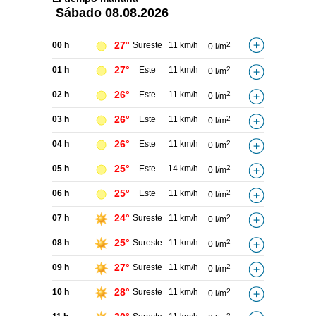
Sábado
08.08.2026
27°
00 h
Sureste
11 km/h
2
0 l/m
27°
01 h
Este
11 km/h
2
0 l/m
26°
02 h
Este
11 km/h
2
0 l/m
26°
03 h
Este
11 km/h
2
0 l/m
26°
04 h
Este
11 km/h
2
0 l/m
25°
05 h
Este
14 km/h
2
0 l/m
25°
06 h
Este
11 km/h
2
0 l/m
24°
07 h
Sureste
11 km/h
2
0 l/m
25°
08 h
Sureste
11 km/h
2
0 l/m
27°
09 h
Sureste
11 km/h
2
0 l/m
28°
10 h
Sureste
11 km/h
2
0 l/m
2