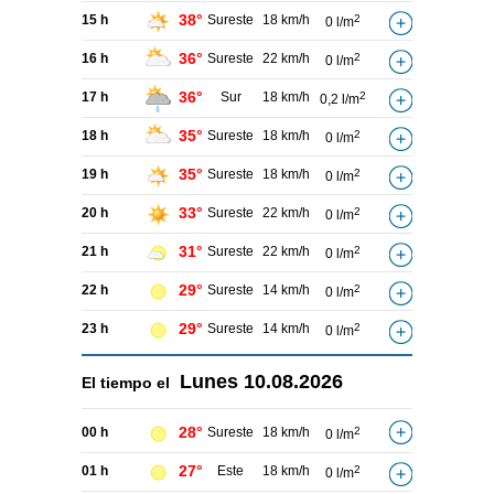
38°
15 h
Sureste
18 km/h
2
0 l/m
36°
16 h
Sureste
22 km/h
2
0 l/m
36°
17 h
Sur
18 km/h
2
0,2 l/m
35°
18 h
Sureste
18 km/h
2
0 l/m
35°
19 h
Sureste
18 km/h
2
0 l/m
33°
20 h
Sureste
22 km/h
2
0 l/m
31°
21 h
Sureste
22 km/h
2
0 l/m
29°
22 h
Sureste
14 km/h
2
0 l/m
29°
23 h
Sureste
14 km/h
2
0 l/m
Lunes
10.08.2026
El tiempo el
28°
00 h
Sureste
18 km/h
2
0 l/m
27°
01 h
Este
18 km/h
2
0 l/m