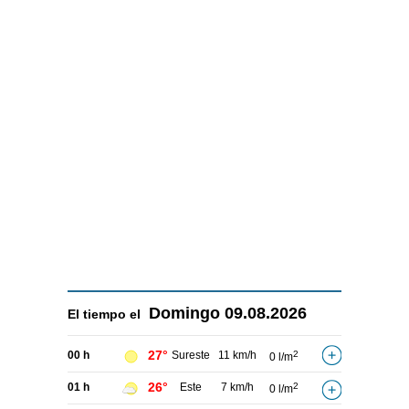
Domingo
09.08.2026
El tiempo el
27°
00 h
Sureste
11 km/h
2
0 l/m
26°
01 h
Este
7 km/h
2
0 l/m