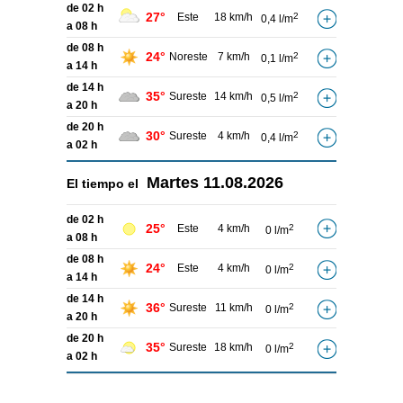
de 02 h
27°
Este
18 km/h
2
0,4 l/m
a 08 h
de 08 h
24°
Noreste
7 km/h
2
0,1 l/m
a 14 h
de 14 h
35°
Sureste
14 km/h
2
0,5 l/m
a 20 h
de 20 h
30°
Sureste
4 km/h
2
0,4 l/m
a 02 h
Martes
11.08.2026
El tiempo el
de 02 h
25°
Este
4 km/h
2
0 l/m
a 08 h
de 08 h
24°
Este
4 km/h
2
0 l/m
a 14 h
de 14 h
36°
Sureste
11 km/h
2
0 l/m
a 20 h
de 20 h
35°
Sureste
18 km/h
2
0 l/m
a 02 h