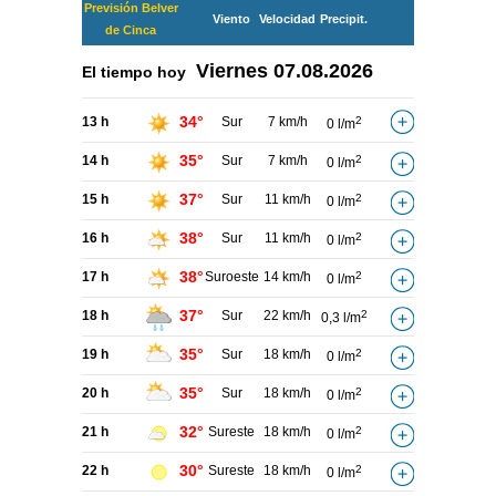
Previsión Belver
Viento
Velocidad
Precipit.
de Cinca
Viernes
07.08.2026
El tiempo hoy
34°
13 h
Sur
7 km/h
2
0 l/m
35°
14 h
Sur
7 km/h
2
0 l/m
37°
15 h
Sur
11 km/h
2
0 l/m
38°
16 h
Sur
11 km/h
2
0 l/m
38°
17 h
Suroeste
14 km/h
2
0 l/m
37°
18 h
Sur
22 km/h
2
0,3 l/m
35°
19 h
Sur
18 km/h
2
0 l/m
35°
20 h
Sur
18 km/h
2
0 l/m
32°
21 h
Sureste
18 km/h
2
0 l/m
30°
22 h
Sureste
18 km/h
2
0 l/m