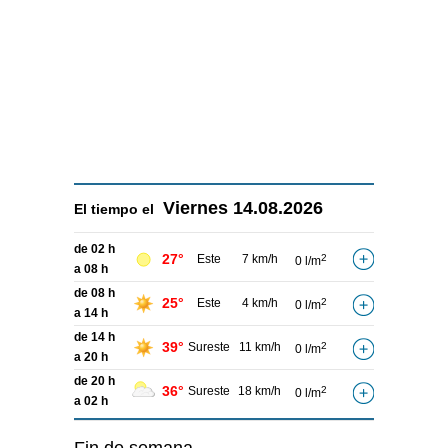
Viernes
14.08.2026
El tiempo el
de 02 h
27°
Este
7 km/h
2
0 l/m
a 08 h
de 08 h
25°
Este
4 km/h
2
0 l/m
a 14 h
de 14 h
39°
Sureste
11 km/h
2
0 l/m
a 20 h
de 20 h
36°
Sureste
18 km/h
2
0 l/m
a 02 h