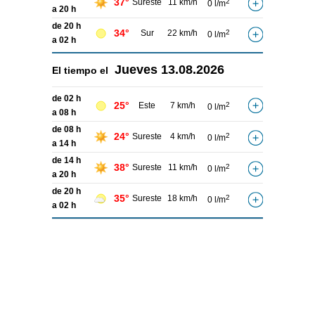
37°
Sureste
11 km/h
2
0 l/m
a 20 h
de 20 h
34°
Sur
22 km/h
2
0 l/m
a 02 h
Jueves
13.08.2026
El tiempo el
de 02 h
25°
Este
7 km/h
2
0 l/m
a 08 h
de 08 h
24°
Sureste
4 km/h
2
0 l/m
a 14 h
de 14 h
38°
Sureste
11 km/h
2
0 l/m
a 20 h
de 20 h
35°
Sureste
18 km/h
2
0 l/m
a 02 h