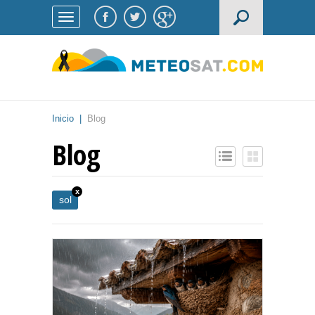
Inicio
|
Blog
Blog
x
sol