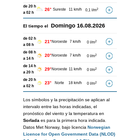
de 20 h
26°
Sureste
11 km/h
2
0,1 l/m
a 02 h
Domingo
16.08.2026
El tiempo el
de 02 h
21°
Noroeste
7 km/h
2
0 l/m
a 08 h
de 08 h
20°
Noroeste
7 km/h
2
0 l/m
a 14 h
de 14 h
29°
Noroeste
11 km/h
2
0 l/m
a 20 h
de 20 h
23°
Norte
18 km/h
2
0 l/m
a 02 h
Los símbolos y la precipitación se aplican al
intervalo entre las horas indicadas, el
pronóstico del viento y la temperatura en
Sorlada
es para la primera hora indicada.
Datos Met Norway, bajo licencia
Norwegian
Licence for Open Government Data (NLOD)