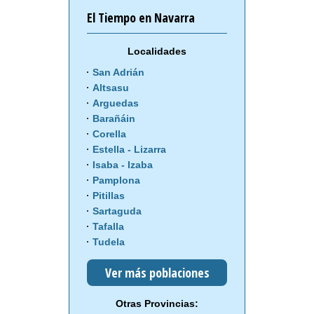
El Tiempo en Navarra
Localidades
San Adrián
Altsasu
Arguedas
Barañáin
Corella
Estella - Lizarra
Isaba - Izaba
Pamplona
Pitillas
Sartaguda
Tafalla
Tudela
Ver más poblaciones
Otras Provincias: