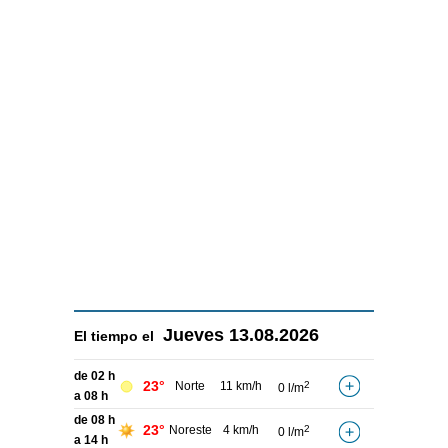
Jueves
13.08.2026
El tiempo el
de 02 h
23°
Norte
11 km/h
2
0 l/m
a 08 h
de 08 h
23°
Noreste
4 km/h
2
0 l/m
a 14 h