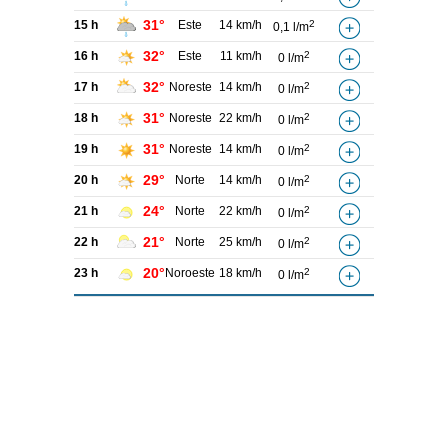
31°
15 h
Este
14 km/h
2
0,1 l/m
32°
16 h
Este
11 km/h
2
0 l/m
32°
17 h
Noreste
14 km/h
2
0 l/m
31°
18 h
Noreste
22 km/h
2
0 l/m
31°
19 h
Noreste
14 km/h
2
0 l/m
29°
20 h
Norte
14 km/h
2
0 l/m
24°
21 h
Norte
22 km/h
2
0 l/m
21°
22 h
Norte
25 km/h
2
0 l/m
20°
23 h
Noroeste
18 km/h
2
0 l/m