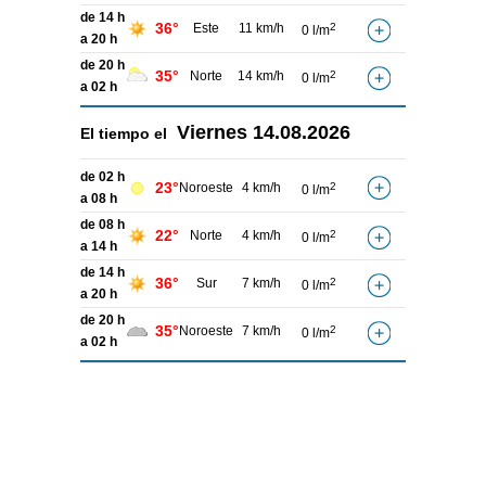
de 14 h
36°
Este
11 km/h
2
0 l/m
a 20 h
de 20 h
35°
Norte
14 km/h
2
0 l/m
a 02 h
Viernes
14.08.2026
El tiempo el
de 02 h
23°
Noroeste
4 km/h
2
0 l/m
a 08 h
de 08 h
22°
Norte
4 km/h
2
0 l/m
a 14 h
de 14 h
36°
Sur
7 km/h
2
0 l/m
a 20 h
de 20 h
35°
Noroeste
7 km/h
2
0 l/m
a 02 h