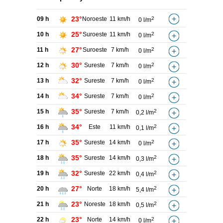
23°
09 h
Noroeste
11 km/h
2
0 l/m
25°
10 h
Suroeste
11 km/h
2
0 l/m
27°
11 h
Suroeste
7 km/h
2
0 l/m
30°
12 h
Sureste
7 km/h
2
0 l/m
32°
13 h
Sureste
7 km/h
2
0 l/m
34°
14 h
Sureste
7 km/h
2
0 l/m
35°
15 h
Sureste
7 km/h
2
0,2 l/m
34°
16 h
Este
11 km/h
2
0,1 l/m
35°
17 h
Sureste
14 km/h
2
0 l/m
35°
18 h
Sureste
14 km/h
2
0,3 l/m
32°
19 h
Sureste
22 km/h
2
0,4 l/m
27°
20 h
Norte
18 km/h
2
5,4 l/m
23°
21 h
Noreste
18 km/h
2
0,5 l/m
23°
22 h
Norte
14 km/h
2
0 l/m