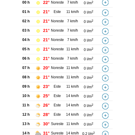
22°
00 h
Noreste
7 km/h
2
0 l/m
21°
01 h
Este
11 km/h
2
0 l/m
21°
02 h
Noreste
7 km/h
2
0 l/m
21°
03 h
Noreste
7 km/h
2
0 l/m
21°
04 h
Noreste
7 km/h
2
0 l/m
21°
05 h
Noreste
11 km/h
2
0 l/m
21°
06 h
Noreste
7 km/h
2
0 l/m
20°
07 h
Noreste
11 km/h
2
0 l/m
21°
08 h
Noreste
11 km/h
2
0 l/m
23°
09 h
Este
11 km/h
2
0 l/m
25°
10 h
Este
14 km/h
2
0 l/m
26°
11 h
Este
14 km/h
2
0 l/m
28°
12 h
Este
14 km/h
2
0 l/m
30°
13 h
Sureste
11 km/h
2
0 l/m
31°
14 h
Sureste
14 km/h
2
0,2 l/m