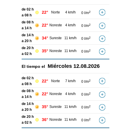
de 02 h
22°
Norte
4 km/h
2
0 l/m
a 08 h
de 08 h
22°
Noreste
4 km/h
2
0 l/m
a 14 h
de 14 h
34°
Sureste
11 km/h
2
0 l/m
a 20 h
de 20 h
35°
Noreste
11 km/h
2
0 l/m
a 02 h
Miércoles
12.08.2026
El tiempo el
de 02 h
22°
Norte
7 km/h
2
0 l/m
a 08 h
de 08 h
22°
Noreste
4 km/h
2
0 l/m
a 14 h
de 14 h
35°
Sureste
11 km/h
2
0 l/m
a 20 h
de 20 h
36°
Noreste
11 km/h
2
0 l/m
a 02 h