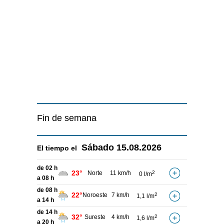
Fin de semana
Sábado
15.08.2026
El tiempo el
de 02 h
23°
Norte
11 km/h
2
0 l/m
a 08 h
de 08 h
22°
Noroeste
7 km/h
2
1,1 l/m
a 14 h
de 14 h
32°
Sureste
4 km/h
2
1,6 l/m
a 20 h