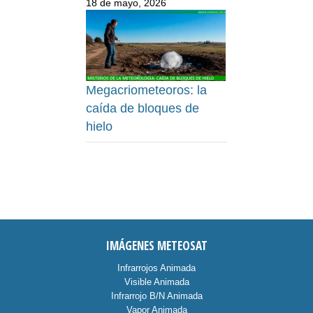
18 de mayo, 2026
Megacriometeoros: la
caída de bloques de
hielo
IMÁGENES METEOSAT
Infrarrojos Animada
Visible Animada
Infrarrojo B/N Animada
Vapor Animada