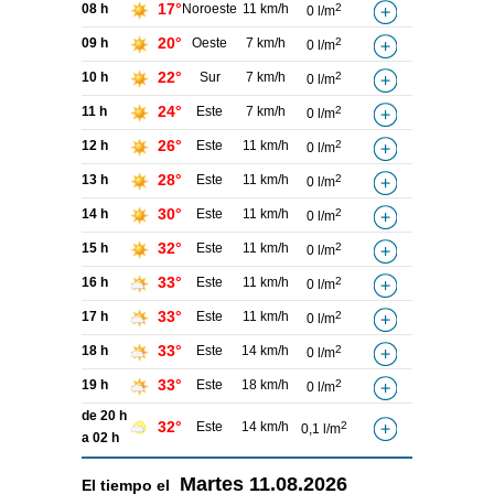
17°
08 h
Noroeste
11 km/h
2
0 l/m
20°
09 h
Oeste
7 km/h
2
0 l/m
22°
10 h
Sur
7 km/h
2
0 l/m
24°
11 h
Este
7 km/h
2
0 l/m
26°
12 h
Este
11 km/h
2
0 l/m
28°
13 h
Este
11 km/h
2
0 l/m
30°
14 h
Este
11 km/h
2
0 l/m
32°
15 h
Este
11 km/h
2
0 l/m
33°
16 h
Este
11 km/h
2
0 l/m
33°
17 h
Este
11 km/h
2
0 l/m
33°
18 h
Este
14 km/h
2
0 l/m
33°
19 h
Este
18 km/h
2
0 l/m
de 20 h
32°
Este
14 km/h
2
0,1 l/m
a 02 h
Martes
11.08.2026
El tiempo el