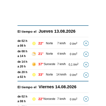
Jueves
13.08.2026
El tiempo el
de 02 h
22°
Norte
7 km/h
2
0 l/m
a 08 h
de 08 h
21°
Norte
4 km/h
2
0 l/m
a 14 h
de 14 h
37°
Suroeste
7 km/h
2
0,1 l/m
a 20 h
de 20 h
33°
Norte
14 km/h
2
0 l/m
a 02 h
Viernes
14.08.2026
El tiempo el
de 02 h
22°
Noroeste
7 km/h
2
0 l/m
a 08 h