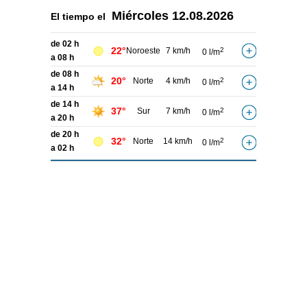
Miércoles
12.08.2026
El tiempo el
de 02 h
22°
Noroeste
7 km/h
2
0 l/m
a 08 h
de 08 h
20°
Norte
4 km/h
2
0 l/m
a 14 h
de 14 h
37°
Sur
7 km/h
2
0 l/m
a 20 h
de 20 h
32°
Norte
14 km/h
2
0 l/m
a 02 h