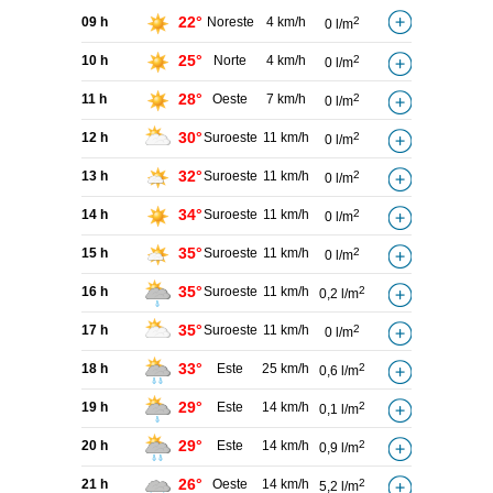
22°
09 h
Noreste
4 km/h
2
0 l/m
25°
10 h
Norte
4 km/h
2
0 l/m
28°
11 h
Oeste
7 km/h
2
0 l/m
30°
12 h
Suroeste
11 km/h
2
0 l/m
32°
13 h
Suroeste
11 km/h
2
0 l/m
34°
14 h
Suroeste
11 km/h
2
0 l/m
35°
15 h
Suroeste
11 km/h
2
0 l/m
35°
16 h
Suroeste
11 km/h
2
0,2 l/m
35°
17 h
Suroeste
11 km/h
2
0 l/m
33°
18 h
Este
25 km/h
2
0,6 l/m
29°
19 h
Este
14 km/h
2
0,1 l/m
29°
20 h
Este
14 km/h
2
0,9 l/m
26°
21 h
Oeste
14 km/h
2
5,2 l/m