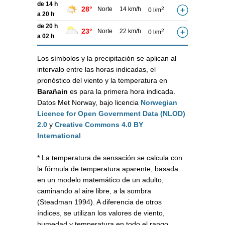
de 14 h
28°
Norte
14 km/h
2
0 l/m
a 20 h
de 20 h
23°
Norte
22 km/h
2
0 l/m
a 02 h
Los símbolos y la precipitación se aplican al
intervalo entre las horas indicadas, el
pronóstico del viento y la temperatura en
Barañain
es para la primera hora indicada.
Datos Met Norway, bajo licencia
Norwegian
Licence for Open Government Data (NLOD)
2.0
y
Creative Commons 4.0 BY
International
* La temperatura de sensación se calcula con
la fórmula de temperatura aparente, basada
en un modelo matemático de un adulto,
caminando al aire libre, a la sombra
(Steadman 1994). A diferencia de otros
índices, se utilizan los valores de viento,
humedad y temperatura en todo el rango