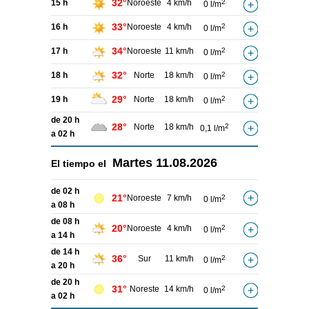
32°
15 h
Noroeste
4 km/h
2
0 l/m
33°
16 h
Noroeste
4 km/h
2
0 l/m
34°
17 h
Noroeste
11 km/h
2
0 l/m
32°
18 h
Norte
18 km/h
2
0 l/m
29°
19 h
Norte
18 km/h
2
0 l/m
de 20 h
28°
Norte
18 km/h
2
0,1 l/m
a 02 h
Martes
11.08.2026
El tiempo el
de 02 h
21°
Noroeste
7 km/h
2
0 l/m
a 08 h
de 08 h
20°
Noroeste
4 km/h
2
0 l/m
a 14 h
de 14 h
36°
Sur
11 km/h
2
0 l/m
a 20 h
de 20 h
31°
Noreste
14 km/h
2
0 l/m
a 02 h