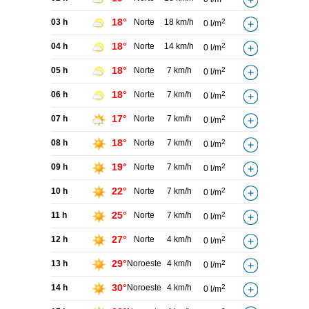
18°
03 h
Norte
18 km/h
2
0 l/m
18°
04 h
Norte
14 km/h
2
0 l/m
18°
05 h
Norte
7 km/h
2
0 l/m
18°
06 h
Norte
7 km/h
2
0 l/m
17°
07 h
Norte
7 km/h
2
0 l/m
18°
08 h
Norte
7 km/h
2
0 l/m
19°
09 h
Norte
7 km/h
2
0 l/m
22°
10 h
Norte
7 km/h
2
0 l/m
25°
11 h
Norte
7 km/h
2
0 l/m
27°
12 h
Norte
4 km/h
2
0 l/m
29°
13 h
Noroeste
4 km/h
2
0 l/m
30°
14 h
Noroeste
4 km/h
2
0 l/m