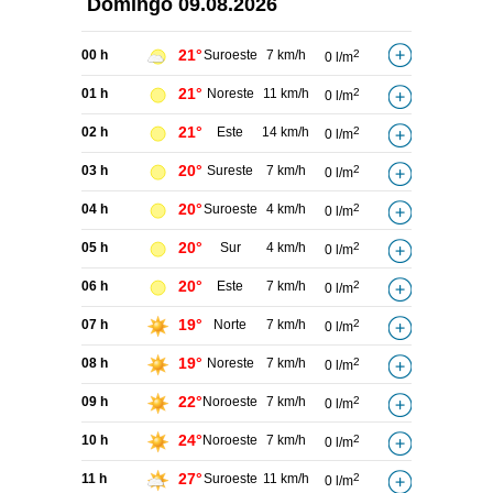
Domingo
09.08.2026
21°
00 h
Suroeste
7 km/h
2
0 l/m
21°
01 h
Noreste
11 km/h
2
0 l/m
21°
02 h
Este
14 km/h
2
0 l/m
20°
03 h
Sureste
7 km/h
2
0 l/m
20°
04 h
Suroeste
4 km/h
2
0 l/m
20°
05 h
Sur
4 km/h
2
0 l/m
20°
06 h
Este
7 km/h
2
0 l/m
19°
07 h
Norte
7 km/h
2
0 l/m
19°
08 h
Noreste
7 km/h
2
0 l/m
22°
09 h
Noroeste
7 km/h
2
0 l/m
24°
10 h
Noroeste
7 km/h
2
0 l/m
27°
11 h
Suroeste
11 km/h
2
0 l/m