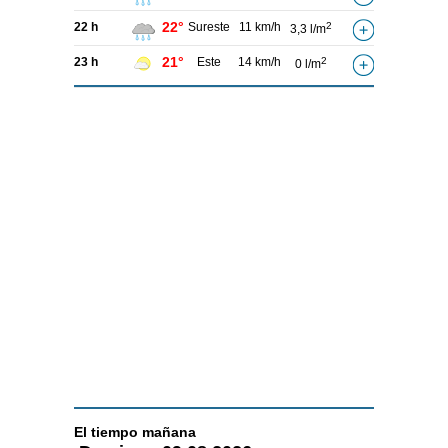
22°
22 h
Sureste
11 km/h
2
3,3 l/m
21°
23 h
Este
14 km/h
2
0 l/m
El tiempo
mañana