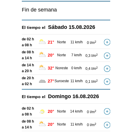
Fin de semana
Sábado
15.08.2026
El tiempo el
de 02 h
21°
Norte
11 km/h
2
0 l/m
a 08 h
de 08 h
20°
Norte
7 km/h
2
0,3 l/m
a 14 h
de 14 h
32°
Noreste
0 km/h
2
0,4 l/m
a 20 h
de 20 h
27°
Suroeste
11 km/h
2
0,1 l/m
a 02 h
Domingo
16.08.2026
El tiempo el
de 02 h
20°
Norte
14 km/h
2
0 l/m
a 08 h
de 08 h
20°
Norte
11 km/h
2
0 l/m
a 14 h