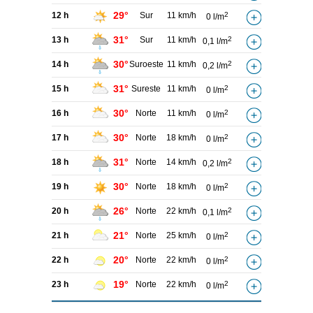
29°
12 h
Sur
11 km/h
2
0 l/m
31°
13 h
Sur
11 km/h
2
0,1 l/m
30°
14 h
Suroeste
11 km/h
2
0,2 l/m
31°
15 h
Sureste
11 km/h
2
0 l/m
30°
16 h
Norte
11 km/h
2
0 l/m
30°
17 h
Norte
18 km/h
2
0 l/m
31°
18 h
Norte
14 km/h
2
0,2 l/m
30°
19 h
Norte
18 km/h
2
0 l/m
26°
20 h
Norte
22 km/h
2
0,1 l/m
21°
21 h
Norte
25 km/h
2
0 l/m
20°
22 h
Norte
22 km/h
2
0 l/m
19°
23 h
Norte
22 km/h
2
0 l/m