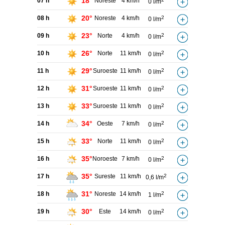
18°
07 h
Noreste
4 km/h
0 l/m
20°
08 h
Noreste
4 km/h
2
0 l/m
23°
09 h
Norte
4 km/h
2
0 l/m
26°
10 h
Norte
11 km/h
2
0 l/m
29°
11 h
Suroeste
11 km/h
2
0 l/m
31°
12 h
Suroeste
11 km/h
2
0 l/m
33°
13 h
Suroeste
11 km/h
2
0 l/m
34°
14 h
Oeste
7 km/h
2
0 l/m
33°
15 h
Norte
11 km/h
2
0 l/m
35°
16 h
Noroeste
7 km/h
2
0 l/m
35°
17 h
Sureste
11 km/h
2
0,6 l/m
31°
18 h
Noreste
14 km/h
2
1 l/m
30°
19 h
Este
14 km/h
2
0 l/m