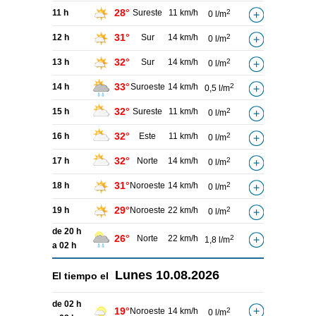
28°
11 h
Sureste
11 km/h
2
0 l/m
31°
12 h
Sur
14 km/h
2
0 l/m
32°
13 h
Sur
14 km/h
2
0 l/m
33°
14 h
Suroeste
14 km/h
2
0,5 l/m
32°
15 h
Sureste
11 km/h
2
0 l/m
32°
16 h
Este
11 km/h
2
0 l/m
32°
17 h
Norte
14 km/h
2
0 l/m
31°
18 h
Noroeste
14 km/h
2
0 l/m
29°
19 h
Noroeste
22 km/h
2
0 l/m
de 20 h
26°
Norte
22 km/h
2
1,8 l/m
a 02 h
Lunes
10.08.2026
El tiempo el
de 02 h
19°
Noroeste
14 km/h
2
0 l/m