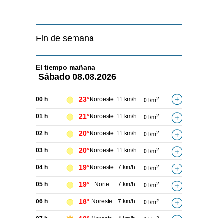
Fin de semana
El tiempo
mañana
Sábado
08.08.2026
23°
00 h
Noroeste
11 km/h
2
0 l/m
21°
01 h
Noroeste
11 km/h
2
0 l/m
20°
02 h
Noroeste
11 km/h
2
0 l/m
20°
03 h
Noroeste
11 km/h
2
0 l/m
19°
04 h
Noroeste
7 km/h
2
0 l/m
19°
05 h
Norte
7 km/h
2
0 l/m
18°
06 h
Noreste
7 km/h
2
0 l/m
2