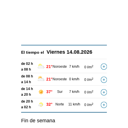
Viernes
14.08.2026
El tiempo el
de 02 h
21°
Noroeste
7 km/h
2
0 l/m
a 08 h
de 08 h
21°
Noroeste
0 km/h
2
0 l/m
a 14 h
de 14 h
37°
Sur
7 km/h
2
0 l/m
a 20 h
de 20 h
32°
Norte
11 km/h
2
0 l/m
a 02 h
Fin de semana