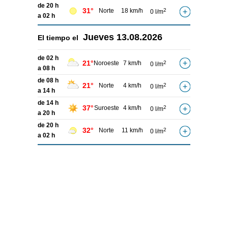
de 20 h
31°
Norte
18 km/h
2
0 l/m
a 02 h
Jueves
13.08.2026
El tiempo el
de 02 h
21°
Noroeste
7 km/h
2
0 l/m
a 08 h
de 08 h
21°
Norte
4 km/h
2
0 l/m
a 14 h
de 14 h
37°
Suroeste
4 km/h
2
0 l/m
a 20 h
de 20 h
32°
Norte
11 km/h
2
0 l/m
a 02 h