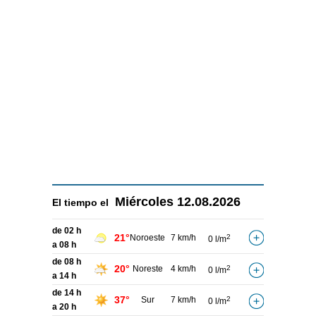
Miércoles
12.08.2026
El tiempo el
de 02 h
21°
Noroeste
7 km/h
2
0 l/m
a 08 h
de 08 h
20°
Noreste
4 km/h
2
0 l/m
a 14 h
de 14 h
37°
Sur
7 km/h
2
0 l/m
a 20 h