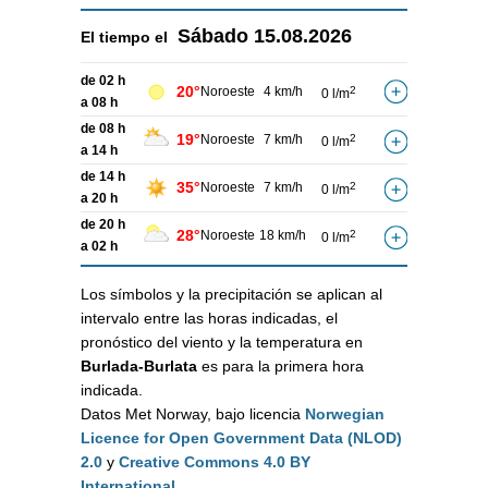
Sábado
15.08.2026
El tiempo el
de 02 h
20°
Noroeste
4 km/h
2
0 l/m
a 08 h
de 08 h
19°
Noroeste
7 km/h
2
0 l/m
a 14 h
de 14 h
35°
Noroeste
7 km/h
2
0 l/m
a 20 h
de 20 h
28°
Noroeste
18 km/h
2
0 l/m
a 02 h
Los símbolos y la precipitación se aplican al
intervalo entre las horas indicadas, el
pronóstico del viento y la temperatura en
Burlada-Burlata
es para la primera hora
indicada.
Datos Met Norway, bajo licencia
Norwegian
Licence for Open Government Data (NLOD)
2.0
y
Creative Commons 4.0 BY
International