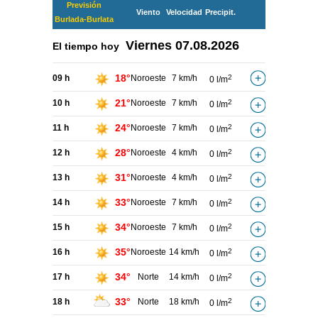
Previsión
Viento
Velocidad
Precipit.
Burlada-Burlata
Viernes
07.08.2026
El tiempo hoy
18°
09 h
Noroeste
7 km/h
2
0 l/m
21°
10 h
Noroeste
7 km/h
2
0 l/m
24°
11 h
Noroeste
7 km/h
2
0 l/m
28°
12 h
Noroeste
4 km/h
2
0 l/m
31°
13 h
Noroeste
4 km/h
2
0 l/m
33°
14 h
Noroeste
7 km/h
2
0 l/m
34°
15 h
Noroeste
7 km/h
2
0 l/m
35°
16 h
Noroeste
14 km/h
2
0 l/m
34°
17 h
Norte
14 km/h
2
0 l/m
33°
18 h
Norte
18 km/h
2
0 l/m