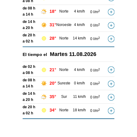
a 08 h
de 08 h
18°
Norte
4 km/h
2
0 l/m
a 14 h
de 14 h
31°
Noroeste
4 km/h
2
0 l/m
a 20 h
de 20 h
28°
Norte
14 km/h
2
0 l/m
a 02 h
Martes
11.08.2026
El tiempo el
de 02 h
21°
Norte
4 km/h
2
0 l/m
a 08 h
de 08 h
20°
Sureste
0 km/h
2
0 l/m
a 14 h
de 14 h
35°
Sur
11 km/h
2
0 l/m
a 20 h
de 20 h
34°
Norte
18 km/h
2
0 l/m
a 02 h