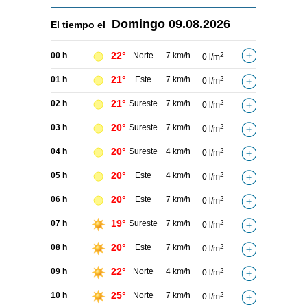
Domingo
09.08.2026
El tiempo el
22°
00 h
Norte
7 km/h
2
0 l/m
21°
01 h
Este
7 km/h
2
0 l/m
21°
02 h
Sureste
7 km/h
2
0 l/m
20°
03 h
Sureste
7 km/h
2
0 l/m
20°
04 h
Sureste
4 km/h
2
0 l/m
20°
05 h
Este
4 km/h
2
0 l/m
20°
06 h
Este
7 km/h
2
0 l/m
19°
07 h
Sureste
7 km/h
2
0 l/m
20°
08 h
Este
7 km/h
2
0 l/m
22°
09 h
Norte
4 km/h
2
0 l/m
25°
10 h
Norte
7 km/h
2
0 l/m