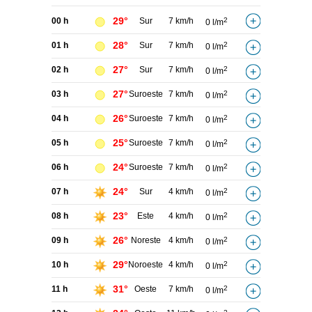
29°
00 h
Sur
7 km/h
2
0 l/m
28°
01 h
Sur
7 km/h
2
0 l/m
27°
02 h
Sur
7 km/h
2
0 l/m
27°
03 h
Suroeste
7 km/h
2
0 l/m
26°
04 h
Suroeste
7 km/h
2
0 l/m
25°
05 h
Suroeste
7 km/h
2
0 l/m
24°
06 h
Suroeste
7 km/h
2
0 l/m
24°
07 h
Sur
4 km/h
2
0 l/m
23°
08 h
Este
4 km/h
2
0 l/m
26°
09 h
Noreste
4 km/h
2
0 l/m
29°
10 h
Noroeste
4 km/h
2
0 l/m
31°
11 h
Oeste
7 km/h
2
0 l/m