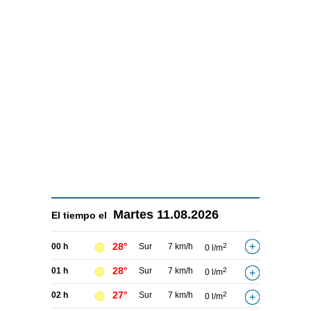
Martes
11.08.2026
El tiempo el
28°
00 h
Sur
7 km/h
2
0 l/m
28°
01 h
Sur
7 km/h
2
0 l/m
27°
02 h
Sur
7 km/h
2
0 l/m