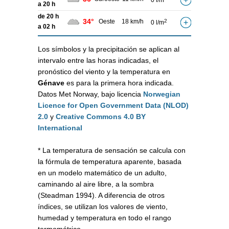
0 l/m
a 20 h
de 20 h
34°
Oeste
18 km/h
2
0 l/m
a 02 h
Los símbolos y la precipitación se aplican al
intervalo entre las horas indicadas, el
pronóstico del viento y la temperatura en
Génave
es para la primera hora indicada.
Datos Met Norway, bajo licencia
Norwegian
Licence for Open Government Data (NLOD)
2.0
y
Creative Commons 4.0 BY
International
* La temperatura de sensación se calcula con
la fórmula de temperatura aparente, basada
en un modelo matemático de un adulto,
caminando al aire libre, a la sombra
(Steadman 1994). A diferencia de otros
índices, se utilizan los valores de viento,
humedad y temperatura en todo el rango