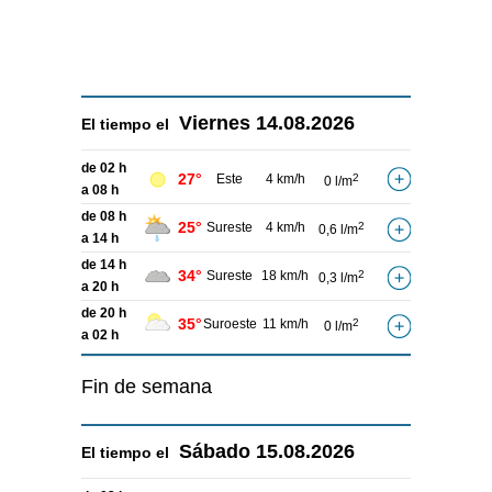
Viernes
14.08.2026
El tiempo el
de 02 h
27°
Este
4 km/h
2
0 l/m
a 08 h
de 08 h
25°
Sureste
4 km/h
2
0,6 l/m
a 14 h
de 14 h
34°
Sureste
18 km/h
2
0,3 l/m
a 20 h
de 20 h
35°
Suroeste
11 km/h
2
0 l/m
a 02 h
Fin de semana
Sábado
15.08.2026
El tiempo el