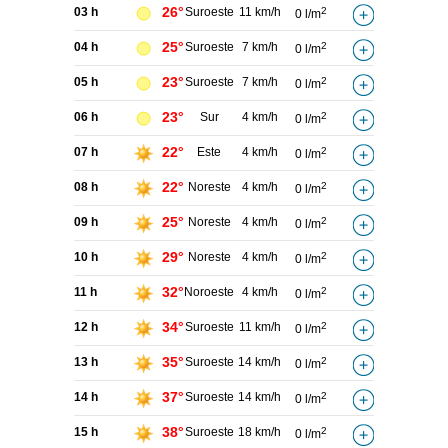
26°
03 h
Suroeste
11 km/h
2
0 l/m
25°
04 h
Suroeste
7 km/h
2
0 l/m
23°
05 h
Suroeste
7 km/h
2
0 l/m
23°
06 h
Sur
4 km/h
2
0 l/m
22°
07 h
Este
4 km/h
2
0 l/m
22°
08 h
Noreste
4 km/h
2
0 l/m
25°
09 h
Noreste
4 km/h
2
0 l/m
29°
10 h
Noreste
4 km/h
2
0 l/m
32°
11 h
Noroeste
4 km/h
2
0 l/m
34°
12 h
Suroeste
11 km/h
2
0 l/m
35°
13 h
Suroeste
14 km/h
2
0 l/m
37°
14 h
Suroeste
14 km/h
2
0 l/m
38°
15 h
Suroeste
18 km/h
2
0 l/m