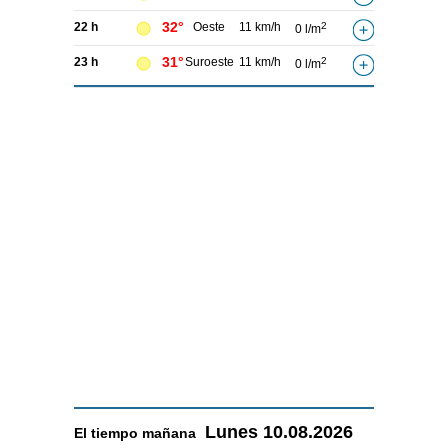
32°
22 h
Oeste
11 km/h
2
0 l/m
31°
23 h
Suroeste
11 km/h
2
0 l/m
Lunes
10.08.2026
El tiempo
mañana