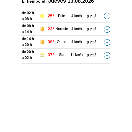
Jueves
13.08.2026
El tiempo el
de 02 h
25°
Este
4 km/h
2
0 l/m
a 08 h
de 08 h
23°
Noreste
4 km/h
2
0 l/m
a 14 h
de 14 h
39°
Oeste
4 km/h
2
0 l/m
a 20 h
de 20 h
37°
Sur
11 km/h
2
0 l/m
a 02 h