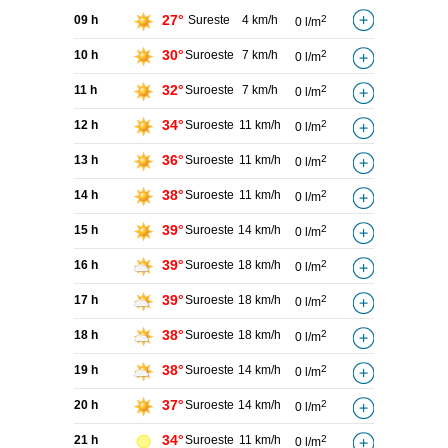
27°
09 h
Sureste
4 km/h
2
0 l/m
30°
10 h
Suroeste
7 km/h
2
0 l/m
32°
11 h
Suroeste
7 km/h
2
0 l/m
34°
12 h
Suroeste
11 km/h
2
0 l/m
36°
13 h
Suroeste
11 km/h
2
0 l/m
38°
14 h
Suroeste
11 km/h
2
0 l/m
39°
15 h
Suroeste
14 km/h
2
0 l/m
39°
16 h
Suroeste
18 km/h
2
0 l/m
39°
17 h
Suroeste
18 km/h
2
0 l/m
38°
18 h
Suroeste
18 km/h
2
0 l/m
38°
19 h
Suroeste
14 km/h
2
0 l/m
37°
20 h
Suroeste
14 km/h
2
0 l/m
34°
21 h
Suroeste
11 km/h
2
0 l/m