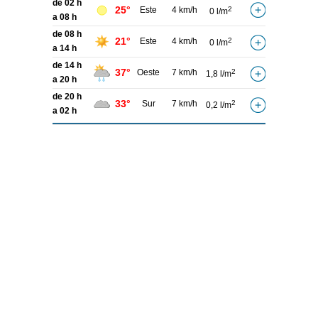
de 02 h
25°
Este
4 km/h
2
0 l/m
a 08 h
de 08 h
21°
Este
4 km/h
2
0 l/m
a 14 h
de 14 h
37°
Oeste
7 km/h
2
1,8 l/m
a 20 h
de 20 h
33°
Sur
7 km/h
2
0,2 l/m
a 02 h