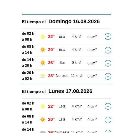
Domingo
16.08.2026
El tiempo el
de 02 h
22°
Este
4 km/h
2
0 l/m
a 08 h
de 08 h
20°
Este
4 km/h
2
0 l/m
a 14 h
de 14 h
36°
Sur
0 km/h
2
0 l/m
a 20 h
de 20 h
33°
Noreste
11 km/h
2
0 l/m
a 02 h
Lunes
17.08.2026
El tiempo el
de 02 h
22°
Este
4 km/h
2
0 l/m
a 08 h
de 08 h
20°
Este
4 km/h
2
0 l/m
a 14 h
de 14 h
36°
Suroeste
11 km/h
2