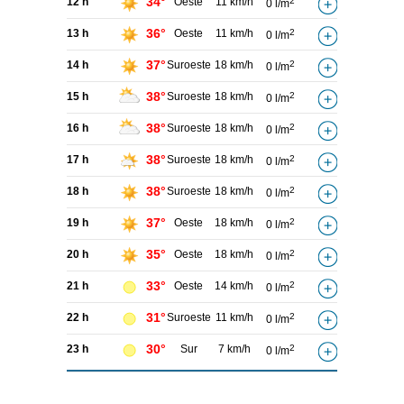
34°
12 h
Oeste
11 km/h
2
0 l/m
36°
13 h
Oeste
11 km/h
2
0 l/m
37°
14 h
Suroeste
18 km/h
2
0 l/m
38°
15 h
Suroeste
18 km/h
2
0 l/m
38°
16 h
Suroeste
18 km/h
2
0 l/m
38°
17 h
Suroeste
18 km/h
2
0 l/m
38°
18 h
Suroeste
18 km/h
2
0 l/m
37°
19 h
Oeste
18 km/h
2
0 l/m
35°
20 h
Oeste
18 km/h
2
0 l/m
33°
21 h
Oeste
14 km/h
2
0 l/m
31°
22 h
Suroeste
11 km/h
2
0 l/m
30°
23 h
Sur
7 km/h
2
0 l/m