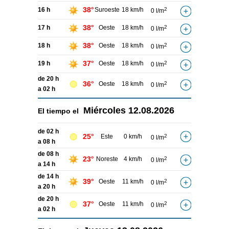
38°
16 h
Suroeste
18 km/h
2
0 l/m
38°
17 h
Oeste
18 km/h
2
0 l/m
38°
18 h
Oeste
18 km/h
2
0 l/m
37°
19 h
Oeste
18 km/h
2
0 l/m
de 20 h
36°
Oeste
18 km/h
2
0 l/m
a 02 h
Miércoles
12.08.2026
El tiempo el
de 02 h
25°
Este
0 km/h
2
0 l/m
a 08 h
de 08 h
23°
Noreste
4 km/h
2
0 l/m
a 14 h
de 14 h
39°
Oeste
11 km/h
2
0 l/m
a 20 h
de 20 h
37°
Oeste
11 km/h
2
0 l/m
a 02 h