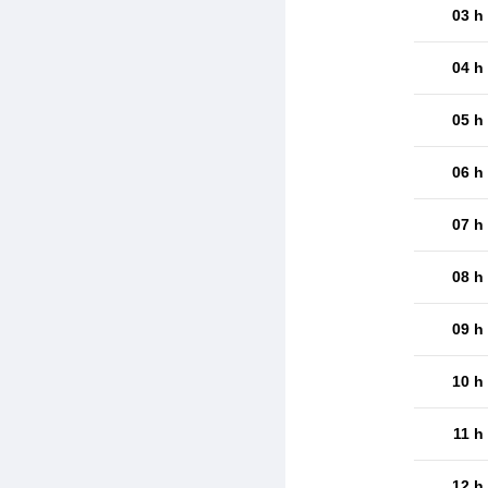
03 h
04 h
05 h
06 h
07 h
08 h
09 h
10 h
11 h
12 h