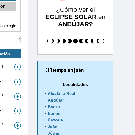
ión
¿Cómo ver el
ECLIPSE SOLAR
en
ANDÚJAR?
eorología
tación
2
m
El Tiempo en Jaén
2
m
Localidades
Alcalá la Real
2
m
Andújar
Baeza
2
m
Bailén
Cazorla
2
m
Jaén
Jódar