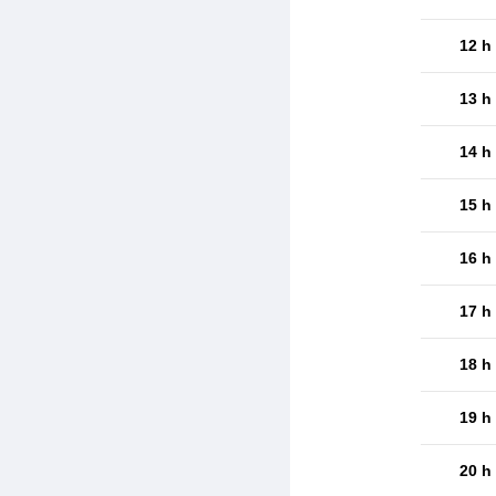
12 h
13 h
14 h
15 h
16 h
17 h
18 h
19 h
20 h