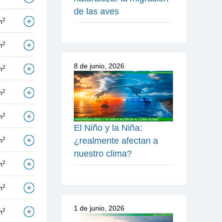
de las aves
2
m
2
m
8 de junio, 2026
2
m
2
m
2
m
El Niño y la Niña:
¿realmente afectan a
2
m
nuestro clima?
2
m
2
m
1 de junio, 2026
2
m