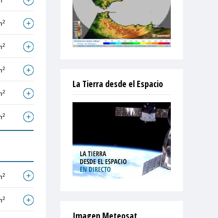
m
2
m
2
m
2
m
La Tierra desde el Espacio
2
m
2
m
2
m
2
m
Imagen Meteosat