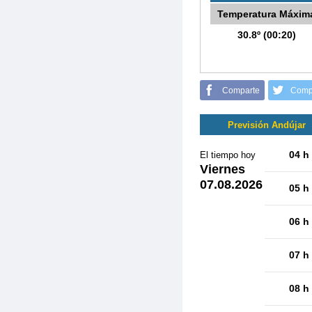
Temperatura Máxim
30.8º (00:20)
Comparte
Comp
Previsión Andújar
04 h
El tiempo hoy
Viernes
07.08.2026
05 h
06 h
07 h
08 h