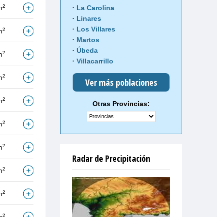
2
La Carolina
m
Linares
Los Villares
2
m
Martos
Úbeda
2
m
Villacarrillo
2
m
Ver más poblaciones
2
m
Otras Provincias:
2
m
2
m
Radar de Precipitación
2
m
2
m
2