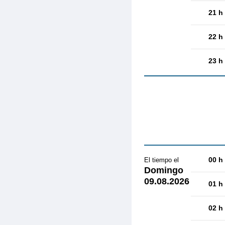
21 h
22 h
23 h
00 h
El tiempo el
Domingo
09.08.2026
01 h
02 h