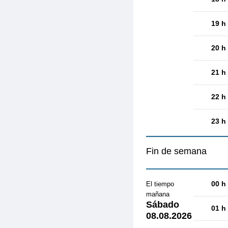
19 h
20 h
21 h
22 h
23 h
Fin de semana
00 h
El tiempo
mañana
Sábado
01 h
08.08.2026