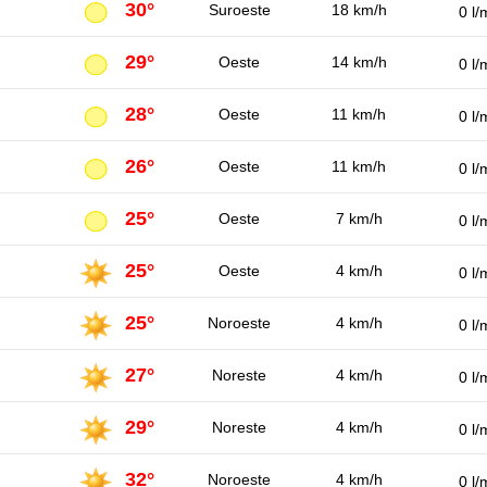
30°
Suroeste
18 km/h
0 l/
29°
Oeste
14 km/h
0 l/
28°
Oeste
11 km/h
0 l/
26°
Oeste
11 km/h
0 l/
25°
Oeste
7 km/h
0 l/
25°
Oeste
4 km/h
0 l/
25°
Noroeste
4 km/h
0 l/
27°
Noreste
4 km/h
0 l/
29°
Noreste
4 km/h
0 l/
32°
Noroeste
4 km/h
0 l/