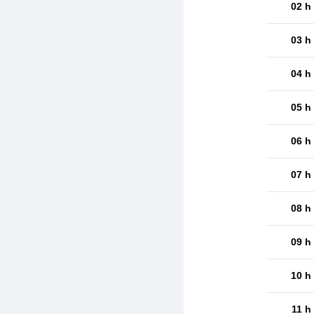
02 h
03 h
04 h
05 h
06 h
07 h
08 h
09 h
10 h
11 h