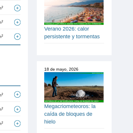
2
m
2
m
Verano 2026: calor
persistente y tormentas
2
m
18 de mayo, 2026
2
m
Megacriometeoros: la
2
m
caída de bloques de
hielo
2
m