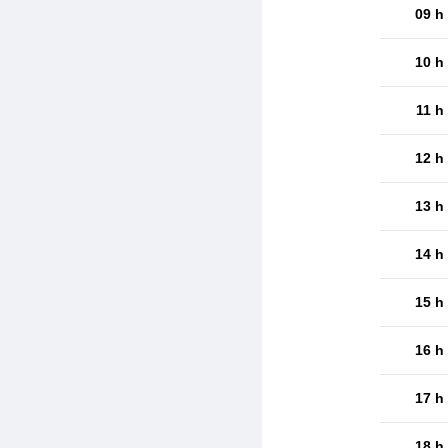
09 h
10 h
11 h
12 h
13 h
14 h
15 h
16 h
17 h
18 h