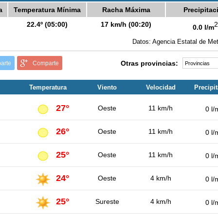
a
Temperatura Mínima
Racha Máxima
Precipitac
22.4º (05:00)
17 km/h (00:20)
2
0.0 l/m
Datos: Agencia Estatal de Met
Otras provincias:
arte
Comparte
Temperatura
Viento
Velocidad
Precipi
27°
Oeste
11 km/h
0 l/
26°
Oeste
11 km/h
0 l/
25°
Oeste
11 km/h
0 l/
24°
Oeste
4 km/h
0 l/
25°
Sureste
4 km/h
0 l/