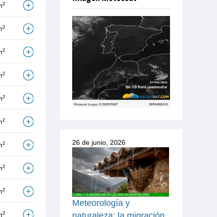
2
m
2
m
2
m
2
m
2
m
2
m
26 de junio, 2026
2
m
2
m
2
m
Meteorología y
2
naturaleza: la migración
m