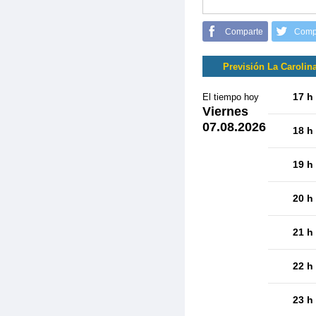
Comparte
Comp
Previsión La Carolin
17 h
El tiempo hoy
Viernes
07.08.2026
18 h
19 h
20 h
21 h
22 h
23 h