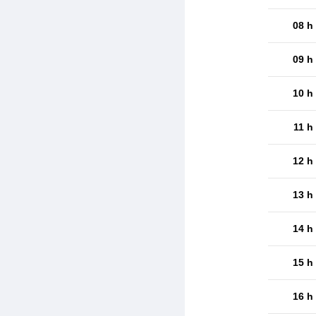
08 h
09 h
10 h
11 h
12 h
13 h
14 h
15 h
16 h