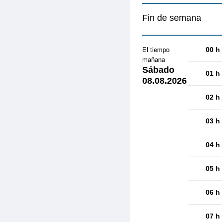
Fin de semana
00 h
El tiempo
mañana
Sábado
01 h
08.08.2026
02 h
03 h
04 h
05 h
06 h
07 h