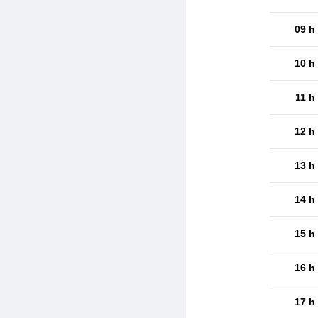
09 h
10 h
11 h
12 h
13 h
14 h
15 h
16 h
17 h