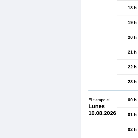
18 h
19 h
20 h
21 h
22 h
23 h
00 h
El tiempo el
Lunes
10.08.2026
01 h
02 h