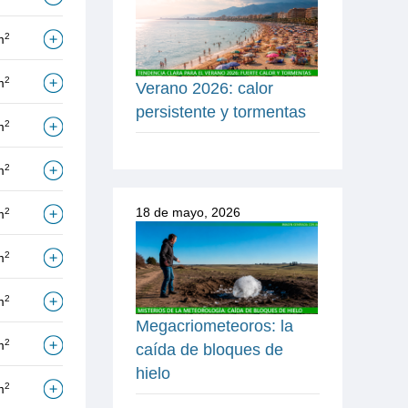
2
m
2
m
Verano 2026: calor
persistente y tormentas
2
m
2
m
18 de mayo, 2026
2
m
2
m
2
m
Megacriometeoros: la
2
m
caída de bloques de
hielo
2
m