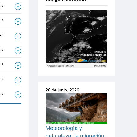
2
m
2
m
2
m
2
m
2
m
2
m
26 de junio, 2026
2
m
Meteorología y
naturaleza: la migración