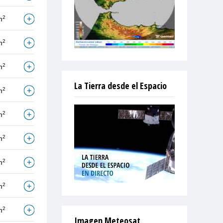
2
m
2
m
2
m
La Tierra desde el Espacio
2
m
2
m
2
m
2
m
2
m
2
m
Imagen Meteosat