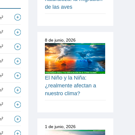
de las aves
2
m
2
m
8 de junio, 2026
2
m
2
m
2
m
El Niño y la Niña:
¿realmente afectan a
2
m
nuestro clima?
2
m
2
m
1 de junio, 2026
2
m