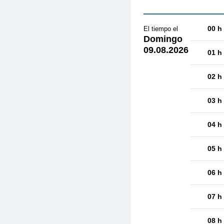
00 h
El tiempo el
Domingo
09.08.2026
01 h
02 h
03 h
04 h
05 h
06 h
07 h
08 h