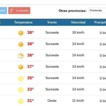
Otras provincias:
arte
Comparte
a
Temperatura
Viento
Velocidad
Precipi
38°
Suroeste
18 km/h
0 l/
38°
Suroeste
14 km/h
0 l/
38°
Suroeste
14 km/h
0 l/
37°
Suroeste
14 km/h
0 l/
35°
Suroeste
14 km/h
0 l/
33°
Suroeste
14 km/h
0 l/
31°
Oeste
11 km/h
0 l/