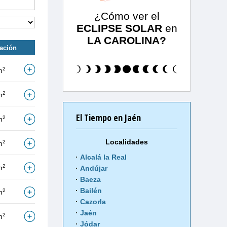
¿Cómo ver el
ECLIPSE SOLAR
en
LA CAROLINA?
tación
2
m
2
m
El Tiempo en Jaén
2
m
Localidades
2
m
Alcalá la Real
2
m
Andújar
Baeza
Bailén
2
m
Cazorla
Jaén
2
m
Jódar