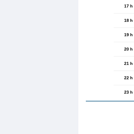
17 h
18 h
19 h
20 h
21 h
22 h
23 h