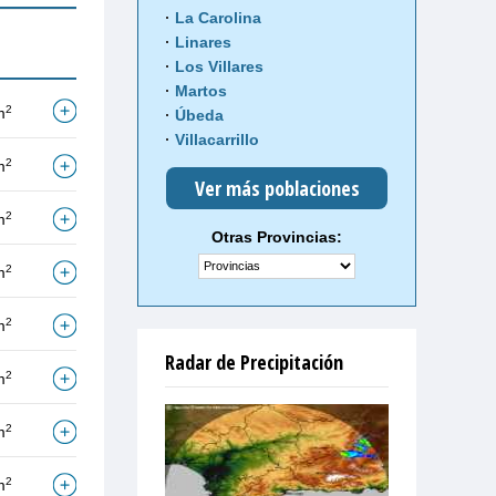
La Carolina
Linares
Los Villares
Martos
2
m
Úbeda
Villacarrillo
2
m
Ver más poblaciones
2
m
Otras Provincias:
2
m
2
m
Radar de Precipitación
2
m
2
m
2
m