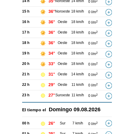
35°
14 h
Noroeste
14 km/h
2
0 l/m
36°
15 h
Noroeste
18 km/h
2
0 l/m
36°
16 h
Oeste
18 km/h
2
0 l/m
36°
17 h
Oeste
18 km/h
2
0 l/m
36°
18 h
Oeste
18 km/h
2
0 l/m
34°
19 h
Oeste
18 km/h
2
0 l/m
33°
20 h
Oeste
18 km/h
2
0 l/m
31°
21 h
Oeste
14 km/h
2
0 l/m
29°
22 h
Oeste
11 km/h
2
0 l/m
27°
23 h
Suroeste
11 km/h
2
0 l/m
Domingo
09.08.2026
El tiempo el
26°
00 h
Sur
7 km/h
2
0 l/m
25°
01 h
Sur
7 km/h
2