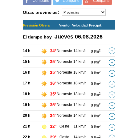
Comparte
Comparte
Comparte
Otras provincias:
Previsión Olvera
Viento
Velocidad
Precipit.
Jueves
06.08.2026
El tiempo hoy
34°
14 h
Noroeste
14 km/h
2
0 l/m
35°
15 h
Noroeste
14 km/h
2
0 l/m
35°
16 h
Noroeste
18 km/h
2
0 l/m
36°
17 h
Noroeste
18 km/h
2
0 l/m
35°
18 h
Noroeste
18 km/h
2
0 l/m
35°
19 h
Noroeste
14 km/h
2
0 l/m
34°
20 h
Noroeste
14 km/h
2
0 l/m
32°
21 h
Oeste
11 km/h
2
0 l/m
29°
22 h
Oeste
14 km/h
2
0 l/m