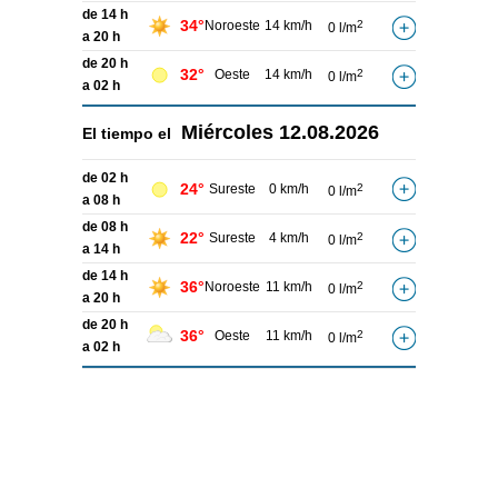
de 14 h
34°
Noroeste
14 km/h
2
0 l/m
a 20 h
de 20 h
32°
Oeste
14 km/h
2
0 l/m
a 02 h
Miércoles
12.08.2026
El tiempo el
de 02 h
24°
Sureste
0 km/h
2
0 l/m
a 08 h
de 08 h
22°
Sureste
4 km/h
2
0 l/m
a 14 h
de 14 h
36°
Noroeste
11 km/h
2
0 l/m
a 20 h
de 20 h
36°
Oeste
11 km/h
2
0 l/m
a 02 h