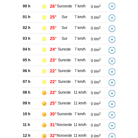
26°
00 h
Suroeste
7 km/h
2
0 l/m
25°
01 h
Sur
7 km/h
2
0 l/m
25°
02 h
Sur
7 km/h
2
0 l/m
25°
03 h
Sur
7 km/h
2
0 l/m
24°
04 h
Sureste
7 km/h
2
0 l/m
23°
05 h
Sureste
7 km/h
2
0 l/m
22°
06 h
Sureste
7 km/h
2
0 l/m
22°
07 h
Sureste
7 km/h
2
0 l/m
22°
08 h
Sureste
11 km/h
2
0 l/m
25°
09 h
Sureste
11 km/h
2
0 l/m
30°
10 h
Suroeste
7 km/h
2
0 l/m
31°
11 h
Noroeste
11 km/h
2
0 l/m
32°
12 h
Noroeste
11 km/h
2
0 l/m