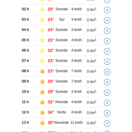
25°
02 h
Sureste
4 km/h
2
0 l/m
24°
03 h
Sur
4 km/h
2
0 l/m
24°
04 h
Sureste
4 km/h
2
0 l/m
23°
05 h
Sureste
4 km/h
2
0 l/m
22°
06 h
Sureste
4 km/h
2
0 l/m
23°
07 h
Sureste
4 km/h
2
0 l/m
23°
08 h
Sureste
7 km/h
2
0 l/m
25°
09 h
Sureste
7 km/h
2
0 l/m
29°
10 h
Sureste
4 km/h
2
0 l/m
32°
11 h
Noreste
4 km/h
2
0 l/m
34°
12 h
Norte
4 km/h
2
0 l/m
35°
13 h
Noroeste
11 km/h
2
0 l/m