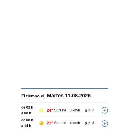
Martes
11.08.2026
El tiempo el
de 02 h
24°
Sureste
0 km/h
2
0 l/m
a 08 h
de 08 h
21°
Sureste
4 km/h
2
0 l/m
a 14 h