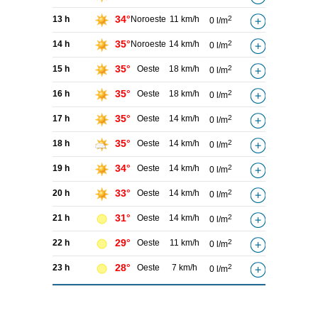
34°
13 h
Noroeste
11 km/h
2
0 l/m
35°
14 h
Noroeste
14 km/h
2
0 l/m
35°
15 h
Oeste
18 km/h
2
0 l/m
35°
16 h
Oeste
18 km/h
2
0 l/m
35°
17 h
Oeste
14 km/h
2
0 l/m
35°
18 h
Oeste
14 km/h
2
0 l/m
34°
19 h
Oeste
14 km/h
2
0 l/m
33°
20 h
Oeste
14 km/h
2
0 l/m
31°
21 h
Oeste
14 km/h
2
0 l/m
29°
22 h
Oeste
11 km/h
2
0 l/m
28°
23 h
Oeste
7 km/h
2
0 l/m