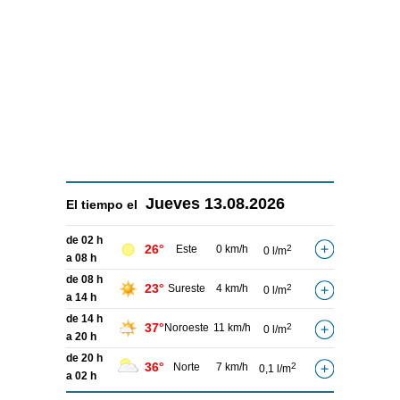
Jueves
13.08.2026
El tiempo el
de 02 h
26°
Este
0 km/h
2
0 l/m
a 08 h
de 08 h
23°
Sureste
4 km/h
2
0 l/m
a 14 h
de 14 h
37°
Noroeste
11 km/h
2
0 l/m
a 20 h
de 20 h
36°
Norte
7 km/h
2
0,1 l/m
a 02 h