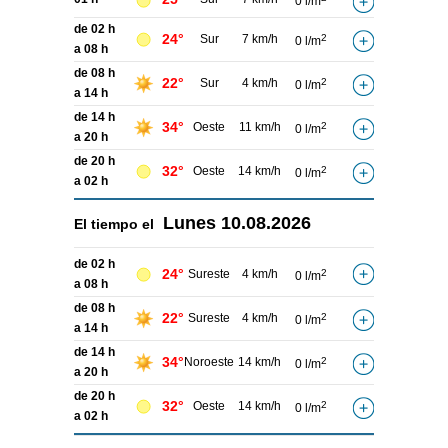
0 l/m
de 02 h
24°
Sur
7 km/h
2
0 l/m
a 08 h
de 08 h
22°
Sur
4 km/h
2
0 l/m
a 14 h
de 14 h
34°
Oeste
11 km/h
2
0 l/m
a 20 h
de 20 h
32°
Oeste
14 km/h
2
0 l/m
a 02 h
Lunes
10.08.2026
El tiempo el
de 02 h
24°
Sureste
4 km/h
2
0 l/m
a 08 h
de 08 h
22°
Sureste
4 km/h
2
0 l/m
a 14 h
de 14 h
34°
Noroeste
14 km/h
2
0 l/m
a 20 h
de 20 h
32°
Oeste
14 km/h
2
0 l/m
a 02 h