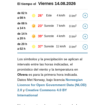
Viernes
14.08.2026
El tiempo el
de 02 h
26°
Este
4 km/h
2
0 l/m
a 08 h
de 08 h
23°
Sureste
7 km/h
2
0 l/m
a 14 h
de 14 h
39°
Sureste
4 km/h
2
0 l/m
a 20 h
de 20 h
37°
Sureste
11 km/h
2
0 l/m
a 02 h
Los símbolos y la precipitación se aplican al
intervalo entre las horas indicadas, el
pronóstico del viento y la temperatura en
Olvera
es para la primera hora indicada.
Datos Met Norway, bajo licencia
Norwegian
Licence for Open Government Data (NLOD)
2.0
y
Creative Commons 4.0 BY
International