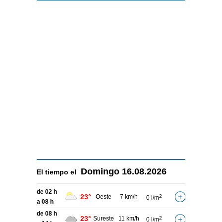
Domingo
16.08.2026
El tiempo el
de 02 h
23°
Oeste
7 km/h
2
0 l/m
a 08 h
de 08 h
23°
Sureste
11 km/h
2
0 l/m