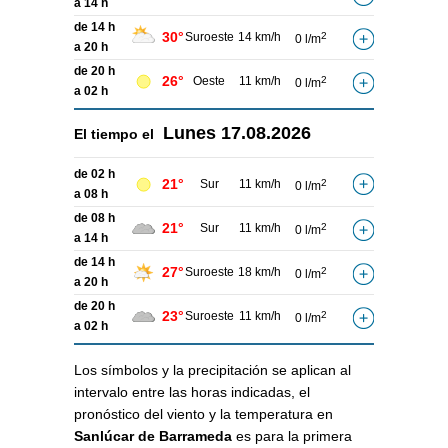
a 14 h
de 14 h
30°
Suroeste
14 km/h
2
0 l/m
a 20 h
de 20 h
26°
Oeste
11 km/h
2
0 l/m
a 02 h
Lunes
17.08.2026
El tiempo el
de 02 h
21°
Sur
11 km/h
2
0 l/m
a 08 h
de 08 h
21°
Sur
11 km/h
2
0 l/m
a 14 h
de 14 h
27°
Suroeste
18 km/h
2
0 l/m
a 20 h
de 20 h
23°
Suroeste
11 km/h
2
0 l/m
a 02 h
Los símbolos y la precipitación se aplican al
intervalo entre las horas indicadas, el
pronóstico del viento y la temperatura en
Sanlúcar de Barrameda
es para la primera