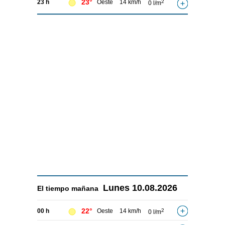
23°
23 h
Oeste
14 km/h
2
0 l/m
Lunes
10.08.2026
El tiempo
mañana
22°
00 h
Oeste
14 km/h
2
0 l/m