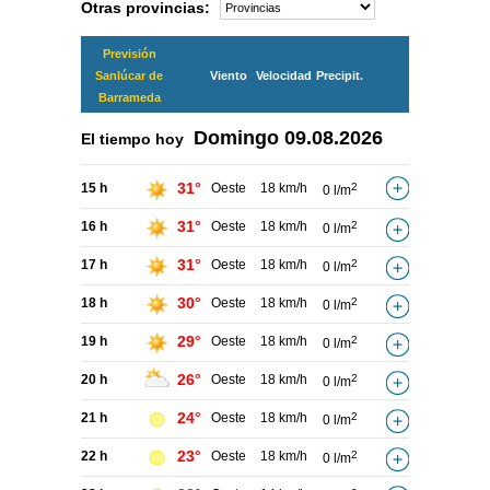
Otras provincias:
Previsión
Sanlúcar de
Viento
Velocidad
Precipit.
Barrameda
Domingo
09.08.2026
El tiempo hoy
31°
15 h
Oeste
18 km/h
2
0 l/m
31°
16 h
Oeste
18 km/h
2
0 l/m
31°
17 h
Oeste
18 km/h
2
0 l/m
30°
18 h
Oeste
18 km/h
2
0 l/m
29°
19 h
Oeste
18 km/h
2
0 l/m
26°
20 h
Oeste
18 km/h
2
0 l/m
24°
21 h
Oeste
18 km/h
2
0 l/m
23°
22 h
Oeste
18 km/h
2
0 l/m