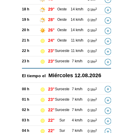
29°
18 h
Oeste
14 km/h
2
0 l/m
28°
19 h
Oeste
14 km/h
2
0 l/m
26°
20 h
Oeste
14 km/h
2
0 l/m
24°
21 h
Oeste
11 km/h
2
0 l/m
23°
22 h
Suroeste
11 km/h
2
0 l/m
23°
23 h
Suroeste
7 km/h
2
0 l/m
Miércoles
12.08.2026
El tiempo el
23°
00 h
Suroeste
7 km/h
2
0 l/m
23°
01 h
Suroeste
7 km/h
2
0 l/m
22°
02 h
Suroeste
7 km/h
2
0 l/m
22°
03 h
Sur
4 km/h
2
0 l/m
22°
04 h
Sur
7 km/h
2
0 l/m