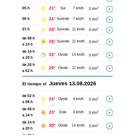
21°
05 h
Sur
7 km/h
2
0 l/m
21°
06 h
Sureste
7 km/h
2
0 l/m
21°
07 h
Sureste
11 km/h
2
0 l/m
de 08 h
21°
Sureste
11 km/h
2
0 l/m
a 14 h
de 14 h
33°
Oeste
14 km/h
2
0 l/m
a 20 h
de 20 h
29°
Oeste
11 km/h
2
0 l/m
a 02 h
Jueves
13.08.2026
El tiempo el
de 02 h
24°
Oeste
4 km/h
2
0 l/m
a 08 h
de 08 h
23°
Este
4 km/h
2
0 l/m
a 14 h
de 14 h
35°
Oeste
14 km/h
2
0 l/m
a 20 h