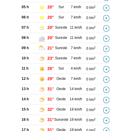
20°
05 h
Sur
7 km/h
2
0 l/m
20°
06 h
Sur
7 km/h
2
0 l/m
20°
07 h
Sureste
11 km/h
2
0 l/m
20°
08 h
Sureste
11 km/h
2
0 l/m
21°
09 h
Sureste
7 km/h
2
0 l/m
23°
10 h
Sureste
7 km/h
2
0 l/m
26°
11 h
Sur
4 km/h
2
0 l/m
29°
12 h
Oeste
7 km/h
2
0 l/m
31°
13 h
Oeste
14 km/h
2
0 l/m
31°
14 h
Oeste
14 km/h
2
0 l/m
32°
15 h
Oeste
18 km/h
2
0 l/m
31°
16 h
Suroeste
18 km/h
2
0 l/m
31°
17 h
Oeste
18 km/h
2
0 l/m