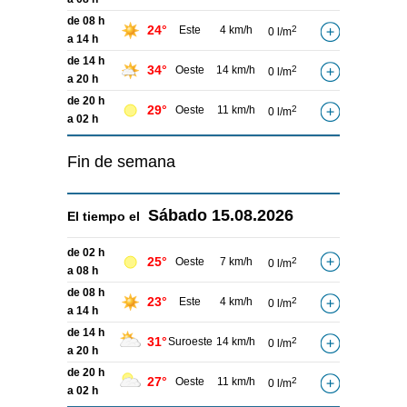
de 08 h
24°
Este
4 km/h
2
0 l/m
a 14 h
de 14 h
34°
Oeste
14 km/h
2
0 l/m
a 20 h
de 20 h
29°
Oeste
11 km/h
2
0 l/m
a 02 h
Fin de semana
Sábado
15.08.2026
El tiempo el
de 02 h
25°
Oeste
7 km/h
2
0 l/m
a 08 h
de 08 h
23°
Este
4 km/h
2
0 l/m
a 14 h
de 14 h
31°
Suroeste
14 km/h
2
0 l/m
a 20 h
de 20 h
27°
Oeste
11 km/h
2
0 l/m
a 02 h