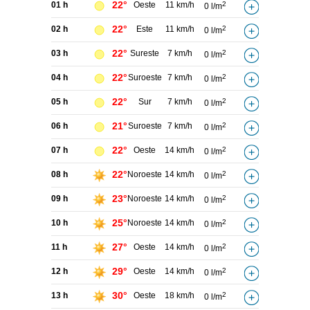
22°
01 h
Oeste
11 km/h
2
0 l/m
22°
02 h
Este
11 km/h
2
0 l/m
22°
03 h
Sureste
7 km/h
2
0 l/m
22°
04 h
Suroeste
7 km/h
2
0 l/m
22°
05 h
Sur
7 km/h
2
0 l/m
21°
06 h
Suroeste
7 km/h
2
0 l/m
22°
07 h
Oeste
14 km/h
2
0 l/m
22°
08 h
Noroeste
14 km/h
2
0 l/m
23°
09 h
Noroeste
14 km/h
2
0 l/m
25°
10 h
Noroeste
14 km/h
2
0 l/m
27°
11 h
Oeste
14 km/h
2
0 l/m
29°
12 h
Oeste
14 km/h
2
0 l/m
30°
13 h
Oeste
18 km/h
2
0 l/m