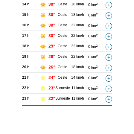
30°
14 h
Oeste
18 km/h
2
0 l/m
30°
15 h
Oeste
18 km/h
2
0 l/m
30°
16 h
Oeste
22 km/h
2
0 l/m
30°
17 h
Oeste
22 km/h
2
0 l/m
29°
18 h
Oeste
22 km/h
2
0 l/m
28°
19 h
Oeste
22 km/h
2
0 l/m
26°
20 h
Oeste
18 km/h
2
0 l/m
24°
21 h
Oeste
14 km/h
2
0 l/m
23°
22 h
Suroeste
11 km/h
2
0 l/m
22°
23 h
Suroeste
11 km/h
2
0 l/m