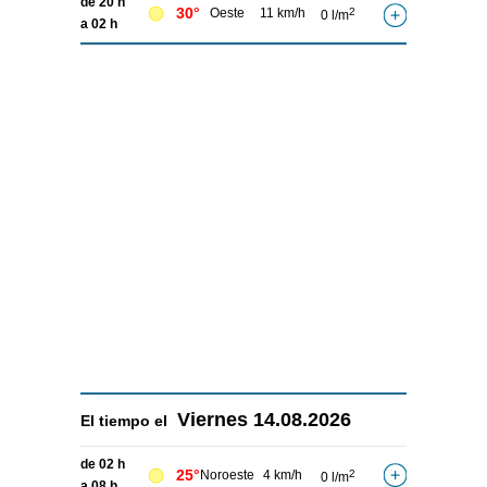
de 20 h
30°
Oeste
11 km/h
2
0 l/m
a 02 h
Viernes
14.08.2026
El tiempo el
de 02 h
25°
Noroeste
4 km/h
2
0 l/m
a 08 h