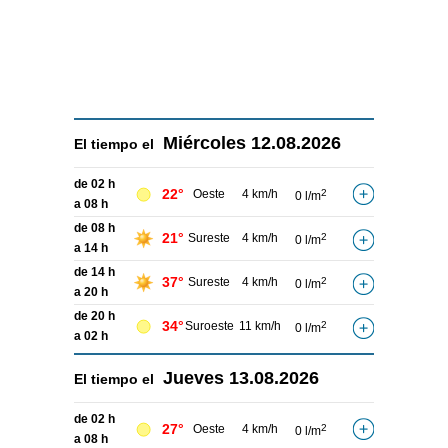
Miércoles
12.08.2026
El tiempo el
de 02 h
22°
Oeste
4 km/h
2
0 l/m
a 08 h
de 08 h
21°
Sureste
4 km/h
2
0 l/m
a 14 h
de 14 h
37°
Sureste
4 km/h
2
0 l/m
a 20 h
de 20 h
34°
Suroeste
11 km/h
2
0 l/m
a 02 h
Jueves
13.08.2026
El tiempo el
de 02 h
27°
Oeste
4 km/h
2
0 l/m
a 08 h