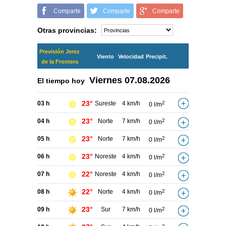
Comparte
Comparte
Comparte
Otras provincias:
Previsión Jerez
Viento
Velocidad
Precipit.
de la Frontera
Viernes
07.08.2026
El tiempo hoy
23°
03 h
Sureste
4 km/h
2
0 l/m
23°
04 h
Norte
7 km/h
2
0 l/m
23°
05 h
Norte
7 km/h
2
0 l/m
23°
06 h
Noreste
4 km/h
2
0 l/m
22°
07 h
Noreste
4 km/h
2
0 l/m
22°
08 h
Norte
4 km/h
2
0 l/m
23°
09 h
Sur
7 km/h
2
0 l/m