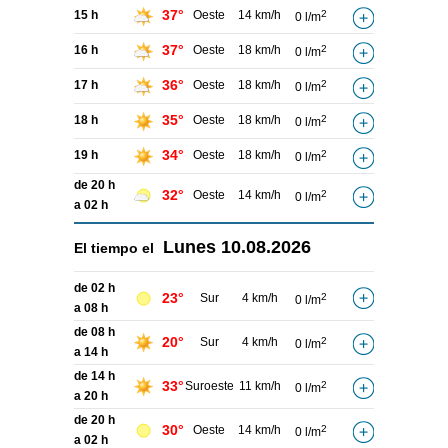
37°
15 h
Oeste
14 km/h
2
0 l/m
37°
16 h
Oeste
18 km/h
2
0 l/m
36°
17 h
Oeste
18 km/h
2
0 l/m
35°
18 h
Oeste
18 km/h
2
0 l/m
34°
19 h
Oeste
18 km/h
2
0 l/m
de 20 h
32°
Oeste
14 km/h
2
0 l/m
a 02 h
Lunes
10.08.2026
El tiempo el
de 02 h
23°
Sur
4 km/h
2
0 l/m
a 08 h
de 08 h
20°
Sur
4 km/h
2
0 l/m
a 14 h
de 14 h
33°
Suroeste
11 km/h
2
0 l/m
a 20 h
de 20 h
30°
Oeste
14 km/h
2
0 l/m
a 02 h