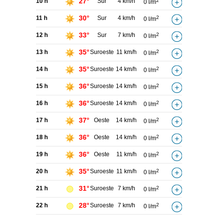
27°
10 h
Sur
4 km/h
2
0 l/m
30°
11 h
Sur
4 km/h
2
0 l/m
33°
12 h
Sur
7 km/h
2
0 l/m
35°
13 h
Suroeste
11 km/h
2
0 l/m
35°
14 h
Suroeste
14 km/h
2
0 l/m
36°
15 h
Suroeste
14 km/h
2
0 l/m
36°
16 h
Suroeste
14 km/h
2
0 l/m
37°
17 h
Oeste
14 km/h
2
0 l/m
36°
18 h
Oeste
14 km/h
2
0 l/m
36°
19 h
Oeste
11 km/h
2
0 l/m
35°
20 h
Suroeste
11 km/h
2
0 l/m
31°
21 h
Suroeste
7 km/h
2
0 l/m
28°
22 h
Suroeste
7 km/h
2
0 l/m