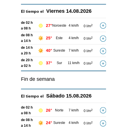
Viernes
14.08.2026
El tiempo el
de 02 h
27°
Noroeste
4 km/h
2
0 l/m
a 08 h
de 08 h
25°
Este
4 km/h
2
0 l/m
a 14 h
de 14 h
40°
Sureste
7 km/h
2
0 l/m
a 20 h
de 20 h
37°
Sur
11 km/h
2
0 l/m
a 02 h
Fin de semana
Sábado
15.08.2026
El tiempo el
de 02 h
26°
Norte
7 km/h
2
0 l/m
a 08 h
de 08 h
24°
Sureste
4 km/h
2
0 l/m
a 14 h