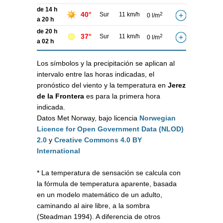
de 14 h
40°
Sur
11 km/h
2
0 l/m
a 20 h
de 20 h
37°
Sur
11 km/h
2
0 l/m
a 02 h
Los símbolos y la precipitación se aplican al
intervalo entre las horas indicadas, el
pronóstico del viento y la temperatura en
Jerez
de la Frontera
es para la primera hora
indicada.
Datos Met Norway, bajo licencia
Norwegian
Licence for Open Government Data (NLOD)
2.0
y
Creative Commons 4.0 BY
International
* La temperatura de sensación se calcula con
la fórmula de temperatura aparente, basada
en un modelo matemático de un adulto,
caminando al aire libre, a la sombra
(Steadman 1994). A diferencia de otros