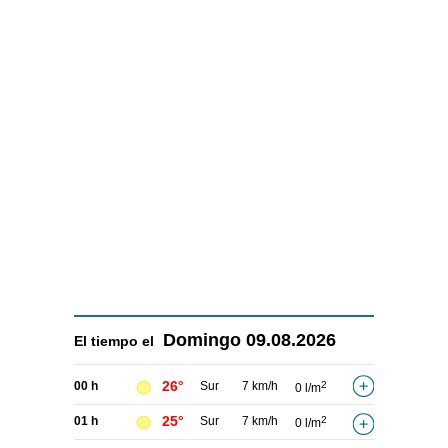
Domingo
09.08.2026
El tiempo el
26°
00 h
Sur
7 km/h
2
0 l/m
25°
01 h
Sur
7 km/h
2
0 l/m