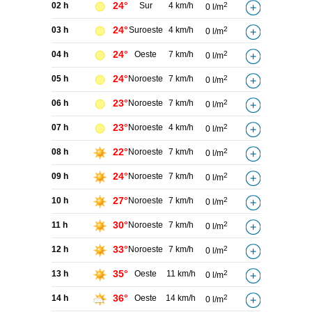
24°
02 h
Sur
4 km/h
2
0 l/m
24°
03 h
Suroeste
4 km/h
2
0 l/m
24°
04 h
Oeste
7 km/h
2
0 l/m
24°
05 h
Noroeste
7 km/h
2
0 l/m
23°
06 h
Noroeste
7 km/h
2
0 l/m
23°
07 h
Noroeste
4 km/h
2
0 l/m
22°
08 h
Noroeste
7 km/h
2
0 l/m
24°
09 h
Noroeste
7 km/h
2
0 l/m
27°
10 h
Noroeste
7 km/h
2
0 l/m
30°
11 h
Noroeste
7 km/h
2
0 l/m
33°
12 h
Noroeste
7 km/h
2
0 l/m
35°
13 h
Oeste
11 km/h
2
0 l/m
36°
14 h
Oeste
14 km/h
2
0 l/m