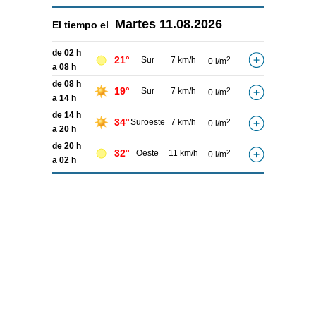
Martes
11.08.2026
El tiempo el
de 02 h
21°
Sur
7 km/h
2
0 l/m
a 08 h
de 08 h
19°
Sur
7 km/h
2
0 l/m
a 14 h
de 14 h
34°
Suroeste
7 km/h
2
0 l/m
a 20 h
de 20 h
32°
Oeste
11 km/h
2
0 l/m
a 02 h