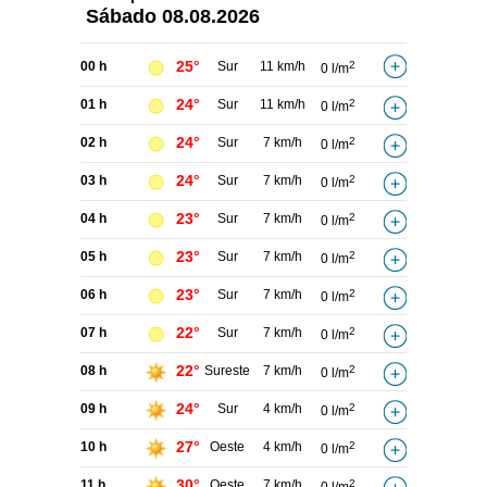
Sábado
08.08.2026
25°
00 h
Sur
11 km/h
2
0 l/m
24°
01 h
Sur
11 km/h
2
0 l/m
24°
02 h
Sur
7 km/h
2
0 l/m
24°
03 h
Sur
7 km/h
2
0 l/m
23°
04 h
Sur
7 km/h
2
0 l/m
23°
05 h
Sur
7 km/h
2
0 l/m
23°
06 h
Sur
7 km/h
2
0 l/m
22°
07 h
Sur
7 km/h
2
0 l/m
22°
08 h
Sureste
7 km/h
2
0 l/m
24°
09 h
Sur
4 km/h
2
0 l/m
27°
10 h
Oeste
4 km/h
2
0 l/m
30°
11 h
Oeste
7 km/h
2