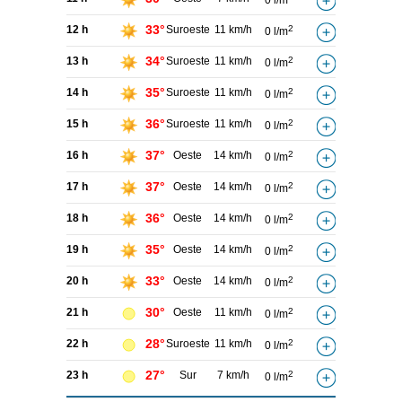
0 l/m
33°
12 h
Suroeste
11 km/h
2
0 l/m
34°
13 h
Suroeste
11 km/h
2
0 l/m
35°
14 h
Suroeste
11 km/h
2
0 l/m
36°
15 h
Suroeste
11 km/h
2
0 l/m
37°
16 h
Oeste
14 km/h
2
0 l/m
37°
17 h
Oeste
14 km/h
2
0 l/m
36°
18 h
Oeste
14 km/h
2
0 l/m
35°
19 h
Oeste
14 km/h
2
0 l/m
33°
20 h
Oeste
14 km/h
2
0 l/m
30°
21 h
Oeste
11 km/h
2
0 l/m
28°
22 h
Suroeste
11 km/h
2
0 l/m
27°
23 h
Sur
7 km/h
2
0 l/m