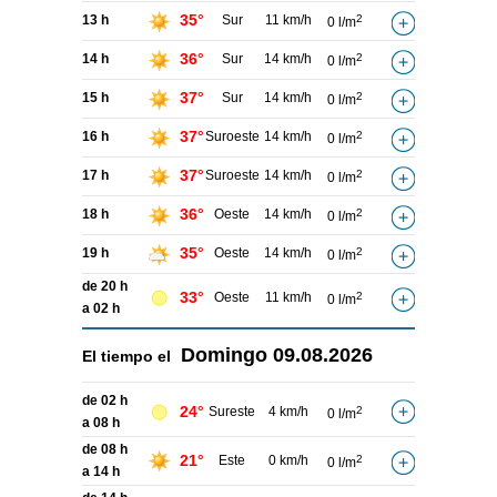
35°
13 h
Sur
11 km/h
2
0 l/m
36°
14 h
Sur
14 km/h
2
0 l/m
37°
15 h
Sur
14 km/h
2
0 l/m
37°
16 h
Suroeste
14 km/h
2
0 l/m
37°
17 h
Suroeste
14 km/h
2
0 l/m
36°
18 h
Oeste
14 km/h
2
0 l/m
35°
19 h
Oeste
14 km/h
2
0 l/m
de 20 h
33°
Oeste
11 km/h
2
0 l/m
a 02 h
Domingo
09.08.2026
El tiempo el
de 02 h
24°
Sureste
4 km/h
2
0 l/m
a 08 h
de 08 h
21°
Este
0 km/h
2
0 l/m
a 14 h