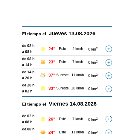
Jueves
13.08.2026
El tiempo el
de 02 h
24°
Este
4 km/h
2
0 l/m
a 08 h
de 08 h
23°
Este
7 km/h
2
0 l/m
a 14 h
de 14 h
37°
Sureste
11 km/h
2
0 l/m
a 20 h
de 20 h
33°
Sureste
18 km/h
2
0 l/m
a 02 h
Viernes
14.08.2026
El tiempo el
de 02 h
26°
Este
7 km/h
2
0 l/m
a 08 h
de 08 h
24°
Este
11 km/h
2
0 l/m