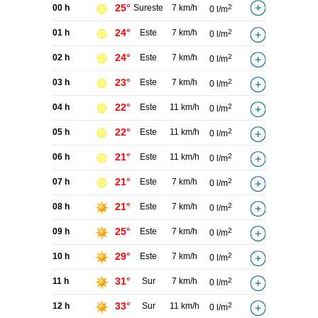
25°
00 h
Sureste
7 km/h
2
0 l/m
24°
01 h
Este
7 km/h
2
0 l/m
24°
02 h
Este
7 km/h
2
0 l/m
23°
03 h
Este
7 km/h
2
0 l/m
22°
04 h
Este
11 km/h
2
0 l/m
22°
05 h
Este
11 km/h
2
0 l/m
21°
06 h
Este
11 km/h
2
0 l/m
21°
07 h
Este
7 km/h
2
0 l/m
21°
08 h
Este
7 km/h
2
0 l/m
25°
09 h
Este
7 km/h
2
0 l/m
29°
10 h
Este
7 km/h
2
0 l/m
31°
11 h
Sur
7 km/h
2
0 l/m
33°
12 h
Sur
11 km/h
2
0 l/m