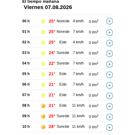
El tiempo
mañana
Viernes
07.08.2026
25°
00 h
Noreste
4 km/h
2
0 l/m
25°
01 h
Noreste
7 km/h
2
0 l/m
25°
02 h
Este
4 km/h
2
0 l/m
24°
03 h
Sureste
7 km/h
2
0 l/m
22°
04 h
Sureste
7 km/h
2
0 l/m
21°
05 h
Este
7 km/h
2
0 l/m
21°
06 h
Este
7 km/h
2
0 l/m
21°
07 h
Este
7 km/h
2
0 l/m
21°
08 h
Este
11 km/h
2
0 l/m
25°
09 h
Sureste
11 km/h
2
0 l/m
28°
10 h
Sureste
11 km/h
2
0 l/m