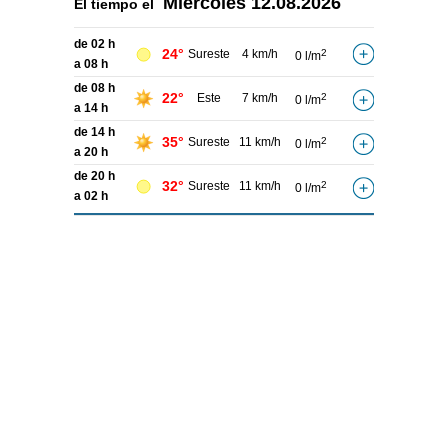
Miércoles
12.08.2026
El tiempo el
de 02 h
24°
Sureste
4 km/h
2
0 l/m
a 08 h
de 08 h
22°
Este
7 km/h
2
0 l/m
a 14 h
de 14 h
35°
Sureste
11 km/h
2
0 l/m
a 20 h
de 20 h
32°
Sureste
11 km/h
2
0 l/m
a 02 h