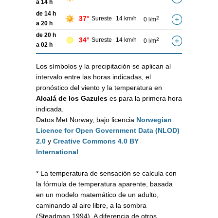
a 14 h
de 14 h
37°
Sureste
14 km/h
2
0 l/m
a 20 h
de 20 h
34°
Sureste
14 km/h
2
0 l/m
a 02 h
Los símbolos y la precipitación se aplican al
intervalo entre las horas indicadas, el
pronóstico del viento y la temperatura en
Alcalá de los Gazules
es para la primera hora
indicada.
Datos Met Norway, bajo licencia
Norwegian
Licence for Open Government Data (NLOD)
2.0
y
Creative Commons 4.0 BY
International
* La temperatura de sensación se calcula con
la fórmula de temperatura aparente, basada
en un modelo matemático de un adulto,
caminando al aire libre, a la sombra
(Steadman 1994). A diferencia de otros