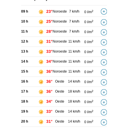
23°
09 h
Noroeste
7 km/h
2
0 l/m
25°
10 h
Noroeste
7 km/h
2
0 l/m
28°
11 h
Noroeste
7 km/h
2
0 l/m
31°
12 h
Noroeste
11 km/h
2
0 l/m
33°
13 h
Noroeste
11 km/h
2
0 l/m
34°
14 h
Noroeste
11 km/h
2
0 l/m
36°
15 h
Noroeste
11 km/h
2
0 l/m
36°
16 h
Oeste
14 km/h
2
0 l/m
36°
17 h
Oeste
18 km/h
2
0 l/m
34°
18 h
Oeste
18 km/h
2
0 l/m
33°
19 h
Oeste
14 km/h
2
0 l/m
31°
20 h
Oeste
14 km/h
2
0 l/m