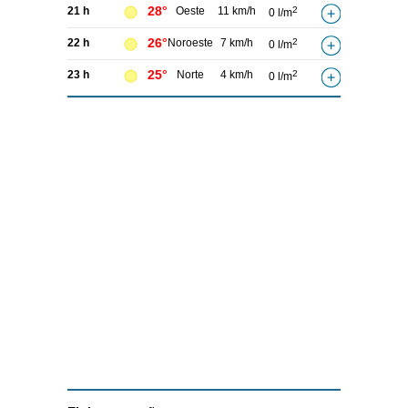
28°
21 h
Oeste
11 km/h
2
0 l/m
26°
22 h
Noroeste
7 km/h
2
0 l/m
25°
23 h
Norte
4 km/h
2
0 l/m