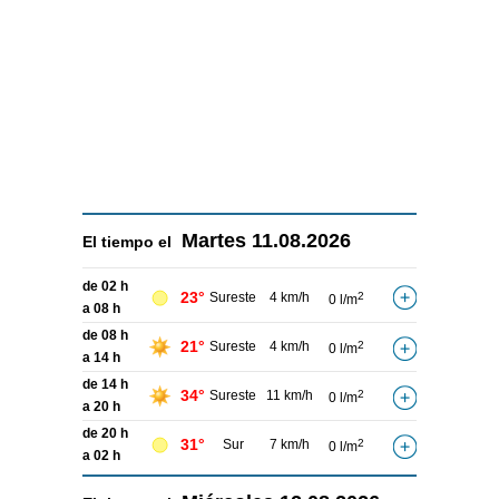
Martes
11.08.2026
El tiempo el
de 02 h
23°
Sureste
4 km/h
2
0 l/m
a 08 h
de 08 h
21°
Sureste
4 km/h
2
0 l/m
a 14 h
de 14 h
34°
Sureste
11 km/h
2
0 l/m
a 20 h
de 20 h
31°
Sur
7 km/h
2
0 l/m
a 02 h