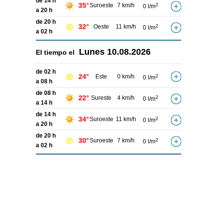
de 14 h
35°
Suroeste
7 km/h
2
0 l/m
a 20 h
de 20 h
32°
Oeste
11 km/h
2
0 l/m
a 02 h
Lunes
10.08.2026
El tiempo el
de 02 h
24°
Este
0 km/h
2
0 l/m
a 08 h
de 08 h
22°
Sureste
4 km/h
2
0 l/m
a 14 h
de 14 h
34°
Suroeste
11 km/h
2
0 l/m
a 20 h
de 20 h
30°
Suroeste
7 km/h
2
0 l/m
a 02 h