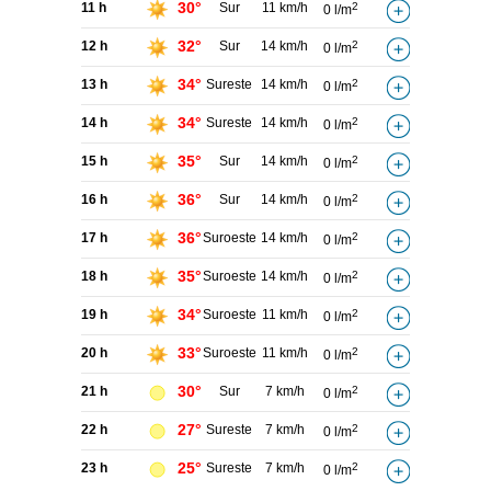
30°
11 h
Sur
11 km/h
2
0 l/m
32°
12 h
Sur
14 km/h
2
0 l/m
34°
13 h
Sureste
14 km/h
2
0 l/m
34°
14 h
Sureste
14 km/h
2
0 l/m
35°
15 h
Sur
14 km/h
2
0 l/m
36°
16 h
Sur
14 km/h
2
0 l/m
36°
17 h
Suroeste
14 km/h
2
0 l/m
35°
18 h
Suroeste
14 km/h
2
0 l/m
34°
19 h
Suroeste
11 km/h
2
0 l/m
33°
20 h
Suroeste
11 km/h
2
0 l/m
30°
21 h
Sur
7 km/h
2
0 l/m
27°
22 h
Sureste
7 km/h
2
0 l/m
25°
23 h
Sureste
7 km/h
2
0 l/m