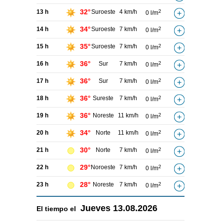
32°
13 h
Suroeste
4 km/h
2
0 l/m
34°
14 h
Suroeste
7 km/h
2
0 l/m
35°
15 h
Suroeste
7 km/h
2
0 l/m
36°
16 h
Sur
7 km/h
2
0 l/m
36°
17 h
Sur
7 km/h
2
0 l/m
36°
18 h
Sureste
7 km/h
2
0 l/m
36°
19 h
Noreste
11 km/h
2
0 l/m
34°
20 h
Norte
11 km/h
2
0 l/m
30°
21 h
Norte
7 km/h
2
0 l/m
29°
22 h
Noroeste
7 km/h
2
0 l/m
28°
23 h
Noreste
7 km/h
2
0 l/m
Jueves
13.08.2026
El tiempo el