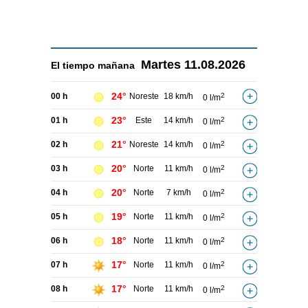
Martes
11.08.2026
El tiempo
mañana
24°
00 h
Noreste
18 km/h
2
0 l/m
23°
01 h
Este
14 km/h
2
0 l/m
21°
02 h
Noreste
14 km/h
2
0 l/m
20°
03 h
Norte
11 km/h
2
0 l/m
20°
04 h
Norte
7 km/h
2
0 l/m
19°
05 h
Norte
11 km/h
2
0 l/m
18°
06 h
Norte
11 km/h
2
0 l/m
17°
07 h
Norte
11 km/h
2
0 l/m
17°
08 h
Norte
11 km/h
2
0 l/m