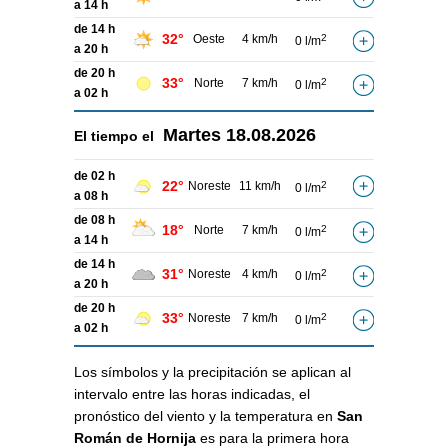
a 14 h
de 14 h
32°
Oeste
4 km/h
2
0 l/m
a 20 h
de 20 h
33°
Norte
7 km/h
2
0 l/m
a 02 h
Martes
18.08.2026
El tiempo el
de 02 h
22°
Noreste
11 km/h
2
0 l/m
a 08 h
de 08 h
18°
Norte
7 km/h
2
0 l/m
a 14 h
de 14 h
31°
Noreste
4 km/h
2
0 l/m
a 20 h
de 20 h
33°
Noreste
7 km/h
2
0 l/m
a 02 h
Los símbolos y la precipitación se aplican al
intervalo entre las horas indicadas, el
pronóstico del viento y la temperatura en
San
Román de Hornija
es para la primera hora