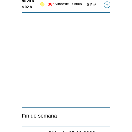
de 20 h
36°
Suroeste
7 km/h
2
0 l/m
a 02 h
Fin de semana