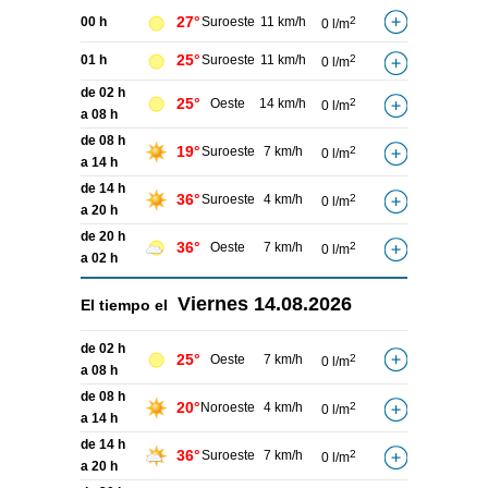
27°
00 h
Suroeste
11 km/h
2
0 l/m
25°
01 h
Suroeste
11 km/h
2
0 l/m
de 02 h
25°
Oeste
14 km/h
2
0 l/m
a 08 h
de 08 h
19°
Suroeste
7 km/h
2
0 l/m
a 14 h
de 14 h
36°
Suroeste
4 km/h
2
0 l/m
a 20 h
de 20 h
36°
Oeste
7 km/h
2
0 l/m
a 02 h
Viernes
14.08.2026
El tiempo el
de 02 h
25°
Oeste
7 km/h
2
0 l/m
a 08 h
de 08 h
20°
Noroeste
4 km/h
2
0 l/m
a 14 h
de 14 h
36°
Suroeste
7 km/h
2
0 l/m
a 20 h