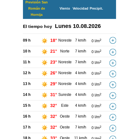
Previsión San
Román de
Viento
Velocidad
Precipit.
Hornija
Lunes
10.08.2026
El tiempo hoy
18°
09 h
Noreste
7 km/h
2
0 l/m
21°
10 h
Norte
7 km/h
2
0 l/m
23°
11 h
Noreste
7 km/h
2
0 l/m
26°
12 h
Noreste
4 km/h
2
0 l/m
29°
13 h
Noreste
4 km/h
2
0 l/m
31°
14 h
Sureste
4 km/h
2
0 l/m
32°
15 h
Este
4 km/h
2
0 l/m
32°
16 h
Oeste
7 km/h
2
0 l/m
32°
17 h
Oeste
7 km/h
2
0 l/m
33°
18 h
Oeste
11 km/h
2
0 l/m