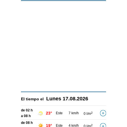
Lunes
17.08.2026
El tiempo el
de 02 h
23°
Este
7 km/h
2
0 l/m
a 08 h
de 08 h
19°
Este
4 km/h
2
0 l/m