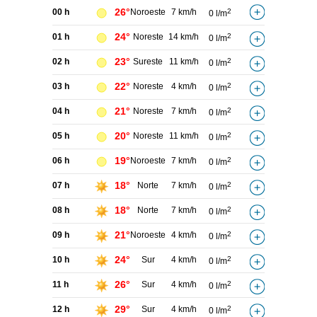
26°
00 h
Noroeste
7 km/h
2
0 l/m
24°
01 h
Noreste
14 km/h
2
0 l/m
23°
02 h
Sureste
11 km/h
2
0 l/m
22°
03 h
Noreste
4 km/h
2
0 l/m
21°
04 h
Noreste
7 km/h
2
0 l/m
20°
05 h
Noreste
11 km/h
2
0 l/m
19°
06 h
Noroeste
7 km/h
2
0 l/m
18°
07 h
Norte
7 km/h
2
0 l/m
18°
08 h
Norte
7 km/h
2
0 l/m
21°
09 h
Noroeste
4 km/h
2
0 l/m
24°
10 h
Sur
4 km/h
2
0 l/m
26°
11 h
Sur
4 km/h
2
0 l/m
29°
12 h
Sur
4 km/h
2
0 l/m