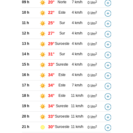
20°
09 h
Norte
7 km/h
2
0 l/m
22°
10 h
Este
4 km/h
2
0 l/m
25°
11 h
Sur
4 km/h
2
0 l/m
27°
12 h
Sur
4 km/h
2
0 l/m
29°
13 h
Suroeste
4 km/h
2
0 l/m
31°
14 h
Sur
4 km/h
2
0 l/m
33°
15 h
Sureste
4 km/h
2
0 l/m
34°
16 h
Este
4 km/h
2
0 l/m
34°
17 h
Este
7 km/h
2
0 l/m
34°
18 h
Este
11 km/h
2
0 l/m
34°
19 h
Sureste
11 km/h
2
0 l/m
33°
20 h
Suroeste
11 km/h
2
0 l/m
30°
21 h
Suroeste
11 km/h
2
0 l/m