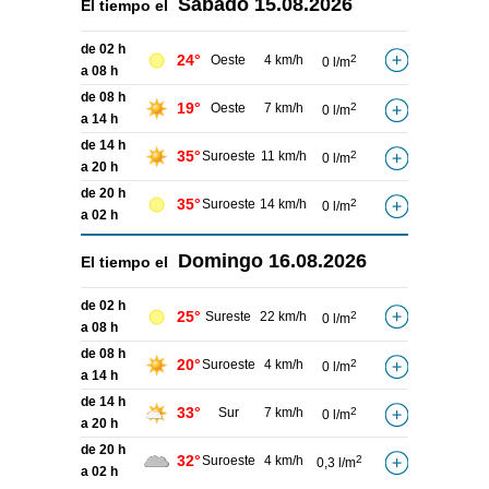
Sábado
15.08.2026
El tiempo el
de 02 h
24°
Oeste
4 km/h
2
0 l/m
a 08 h
de 08 h
19°
Oeste
7 km/h
2
0 l/m
a 14 h
de 14 h
35°
Suroeste
11 km/h
2
0 l/m
a 20 h
de 20 h
35°
Suroeste
14 km/h
2
0 l/m
a 02 h
Domingo
16.08.2026
El tiempo el
de 02 h
25°
Sureste
22 km/h
2
0 l/m
a 08 h
de 08 h
20°
Suroeste
4 km/h
2
0 l/m
a 14 h
de 14 h
33°
Sur
7 km/h
2
0 l/m
a 20 h
de 20 h
32°
Suroeste
4 km/h
2
0,3 l/m
a 02 h