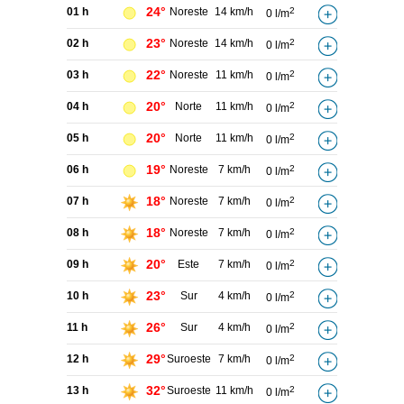
24°
01 h
Noreste
14 km/h
2
0 l/m
23°
02 h
Noreste
14 km/h
2
0 l/m
22°
03 h
Noreste
11 km/h
2
0 l/m
20°
04 h
Norte
11 km/h
2
0 l/m
20°
05 h
Norte
11 km/h
2
0 l/m
19°
06 h
Noreste
7 km/h
2
0 l/m
18°
07 h
Noreste
7 km/h
2
0 l/m
18°
08 h
Noreste
7 km/h
2
0 l/m
20°
09 h
Este
7 km/h
2
0 l/m
23°
10 h
Sur
4 km/h
2
0 l/m
26°
11 h
Sur
4 km/h
2
0 l/m
29°
12 h
Suroeste
7 km/h
2
0 l/m
32°
13 h
Suroeste
11 km/h
2
0 l/m