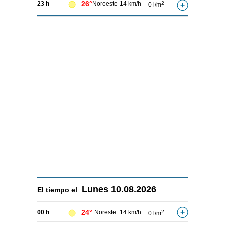
26°
23 h
Noroeste
14 km/h
2
0 l/m
Lunes
10.08.2026
El tiempo el
24°
00 h
Noreste
14 km/h
2
0 l/m