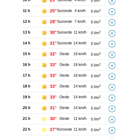
23°
10 h
Suroeste
4 km/h
0 l/m
25°
11 h
Suroeste
4 km/h
2
0 l/m
28°
12 h
Suroeste
7 km/h
2
0 l/m
30°
13 h
Suroeste
11 km/h
2
0 l/m
31°
14 h
Suroeste
14 km/h
2
0 l/m
32°
15 h
Oeste
18 km/h
2
0 l/m
33°
16 h
Oeste
18 km/h
2
0 l/m
33°
17 h
Oeste
18 km/h
2
0 l/m
33°
18 h
Oeste
14 km/h
2
0 l/m
33°
19 h
Oeste
14 km/h
2
0 l/m
31°
20 h
Oeste
14 km/h
2
0 l/m
30°
21 h
Oeste
11 km/h
2
0 l/m
27°
22 h
Noroeste
11 km/h
2
0 l/m