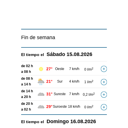
Fin de semana
Sábado
15.08.2026
El tiempo el
de 02 h
27°
Oeste
7 km/h
2
0 l/m
a 08 h
de 08 h
21°
Sur
4 km/h
2
1 l/m
a 14 h
de 14 h
31°
Sureste
7 km/h
2
0,2 l/m
a 20 h
de 20 h
29°
Suroeste
18 km/h
2
0 l/m
a 02 h
Domingo
16.08.2026
El tiempo el