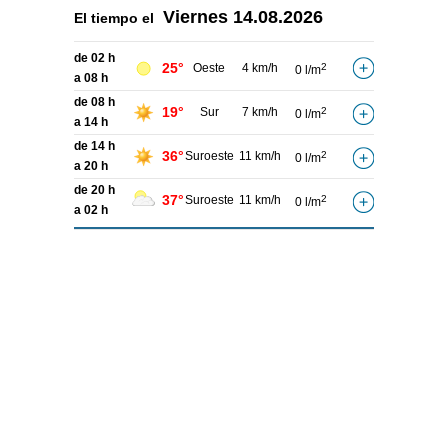
Viernes
14.08.2026
El tiempo el
de 02 h
25°
Oeste
4 km/h
2
0 l/m
a 08 h
de 08 h
19°
Sur
7 km/h
2
0 l/m
a 14 h
de 14 h
36°
Suroeste
11 km/h
2
0 l/m
a 20 h
de 20 h
37°
Suroeste
11 km/h
2
0 l/m
a 02 h