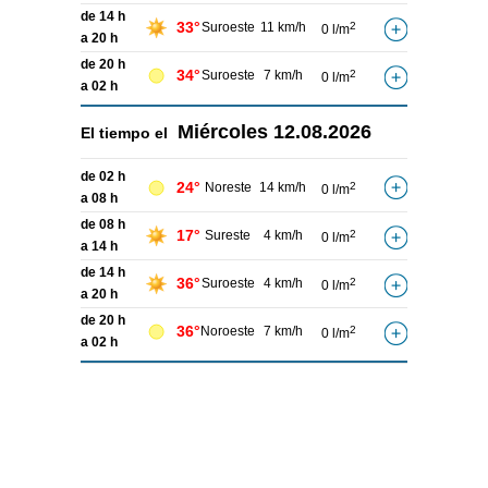
de 14 h
33°
Suroeste
11 km/h
2
0 l/m
a 20 h
de 20 h
34°
Suroeste
7 km/h
2
0 l/m
a 02 h
Miércoles
12.08.2026
El tiempo el
de 02 h
24°
Noreste
14 km/h
2
0 l/m
a 08 h
de 08 h
17°
Sureste
4 km/h
2
0 l/m
a 14 h
de 14 h
36°
Suroeste
4 km/h
2
0 l/m
a 20 h
de 20 h
36°
Noroeste
7 km/h
2
0 l/m
a 02 h