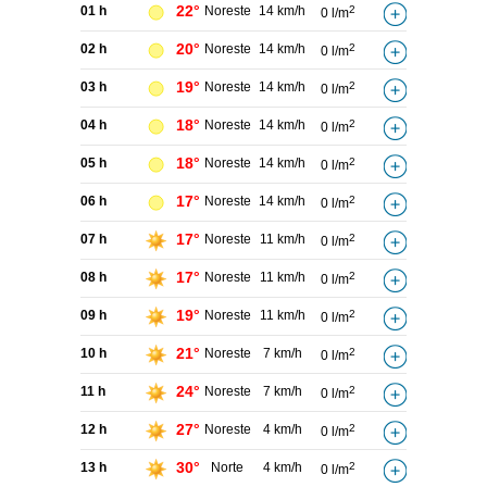
22°
01 h
Noreste
14 km/h
2
0 l/m
20°
02 h
Noreste
14 km/h
2
0 l/m
19°
03 h
Noreste
14 km/h
2
0 l/m
18°
04 h
Noreste
14 km/h
2
0 l/m
18°
05 h
Noreste
14 km/h
2
0 l/m
17°
06 h
Noreste
14 km/h
2
0 l/m
17°
07 h
Noreste
11 km/h
2
0 l/m
17°
08 h
Noreste
11 km/h
2
0 l/m
19°
09 h
Noreste
11 km/h
2
0 l/m
21°
10 h
Noreste
7 km/h
2
0 l/m
24°
11 h
Noreste
7 km/h
2
0 l/m
27°
12 h
Noreste
4 km/h
2
0 l/m
30°
13 h
Norte
4 km/h
2
0 l/m