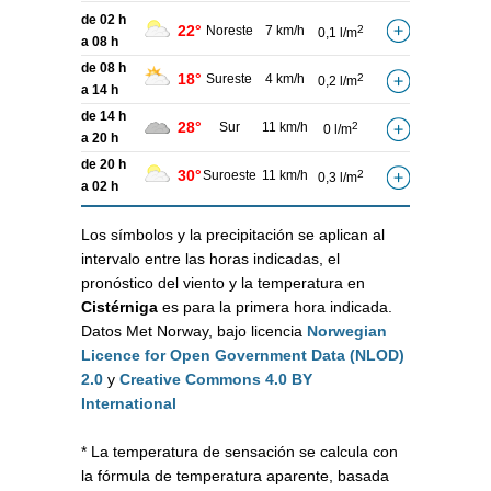
de 02 h
22°
Noreste
7 km/h
2
0,1 l/m
a 08 h
de 08 h
18°
Sureste
4 km/h
2
0,2 l/m
a 14 h
de 14 h
28°
Sur
11 km/h
2
0 l/m
a 20 h
de 20 h
30°
Suroeste
11 km/h
2
0,3 l/m
a 02 h
Los símbolos y la precipitación se aplican al
intervalo entre las horas indicadas, el
pronóstico del viento y la temperatura en
Cistérniga
es para la primera hora indicada.
Datos Met Norway, bajo licencia
Norwegian
Licence for Open Government Data (NLOD)
2.0
y
Creative Commons 4.0 BY
International
* La temperatura de sensación se calcula con
la fórmula de temperatura aparente, basada