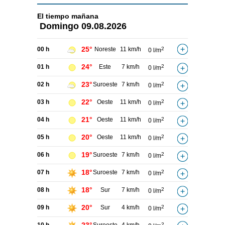
El tiempo
mañana
Domingo
09.08.2026
25°
00 h
Noreste
11 km/h
2
0 l/m
24°
01 h
Este
7 km/h
2
0 l/m
23°
02 h
Suroeste
7 km/h
2
0 l/m
22°
03 h
Oeste
11 km/h
2
0 l/m
21°
04 h
Oeste
11 km/h
2
0 l/m
20°
05 h
Oeste
11 km/h
2
0 l/m
19°
06 h
Suroeste
7 km/h
2
0 l/m
18°
07 h
Suroeste
7 km/h
2
0 l/m
18°
08 h
Sur
7 km/h
2
0 l/m
20°
09 h
Sur
4 km/h
2
0 l/m
2