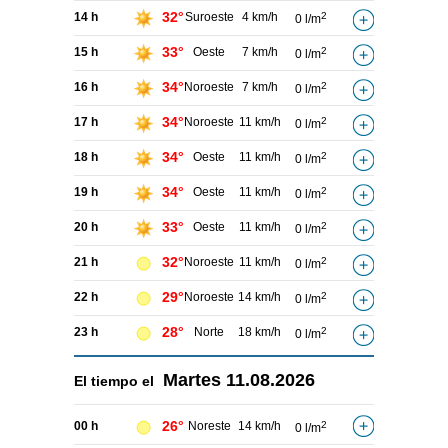
32°
14 h
Suroeste
4 km/h
2
0 l/m
33°
15 h
Oeste
7 km/h
2
0 l/m
34°
16 h
Noroeste
7 km/h
2
0 l/m
34°
17 h
Noroeste
11 km/h
2
0 l/m
34°
18 h
Oeste
11 km/h
2
0 l/m
34°
19 h
Oeste
11 km/h
2
0 l/m
33°
20 h
Oeste
11 km/h
2
0 l/m
32°
21 h
Noroeste
11 km/h
2
0 l/m
29°
22 h
Noroeste
14 km/h
2
0 l/m
28°
23 h
Norte
18 km/h
2
0 l/m
Martes
11.08.2026
El tiempo el
26°
00 h
Noreste
14 km/h
2
0 l/m