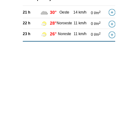
30°
21 h
Oeste
14 km/h
2
0 l/m
28°
22 h
Noroeste
11 km/h
2
0 l/m
26°
23 h
Noreste
11 km/h
2
0 l/m