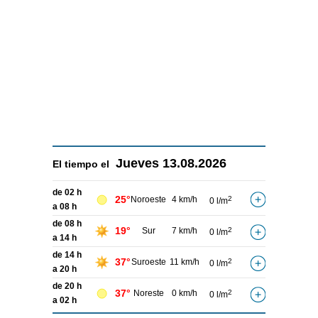
Jueves
13.08.2026
El tiempo el
de 02 h
25°
Noroeste
4 km/h
2
0 l/m
a 08 h
de 08 h
19°
Sur
7 km/h
2
0 l/m
a 14 h
de 14 h
37°
Suroeste
11 km/h
2
0 l/m
a 20 h
de 20 h
37°
Noreste
0 km/h
2
0 l/m
a 02 h