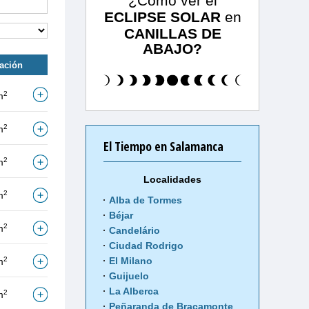
¿Cómo ver el
ECLIPSE SOLAR
en
CANILLAS DE
ABAJO?
tación
2
m
2
m
El Tiempo en Salamanca
2
m
Localidades
2
m
Alba de Tormes
Béjar
2
m
Candelário
Ciudad Rodrigo
2
El Milano
m
Guijuelo
La Alberca
2
m
Peñaranda de Bracamonte