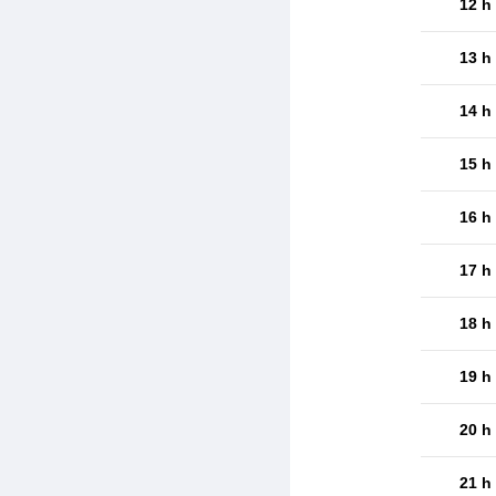
12 h
13 h
14 h
15 h
16 h
17 h
18 h
19 h
20 h
21 h