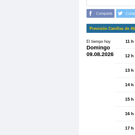
Comparte
Comp
Previsión Canillas de A
11 h
El tiempo hoy
Domingo
09.08.2026
12 h
13 h
14 h
15 h
16 h
17 h