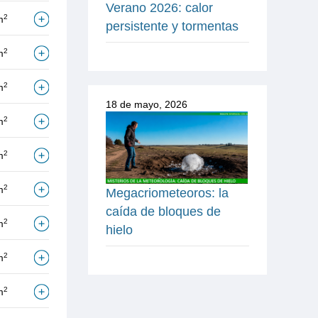
Verano 2026: calor
2
m
persistente y tormentas
2
m
2
m
18 de mayo, 2026
2
m
2
m
2
m
Megacriometeoros: la
caída de bloques de
2
m
hielo
2
m
2
m