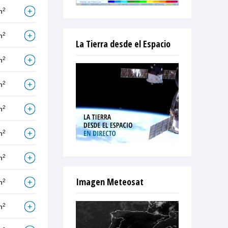
2
m
2
m
La Tierra desde el Espacio
2
m
2
m
2
m
2
m
2
m
Imagen Meteosat
2
m
2
m