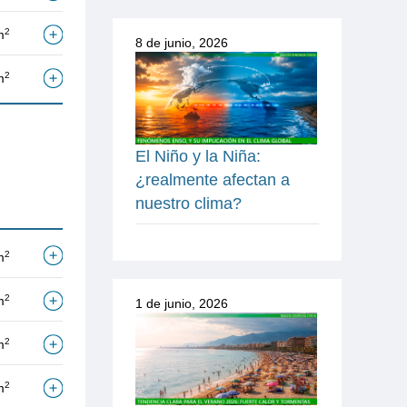
2
m
8 de junio, 2026
2
m
El Niño y la Niña:
¿realmente afectan a
nuestro clima?
2
m
2
m
1 de junio, 2026
2
m
2
m