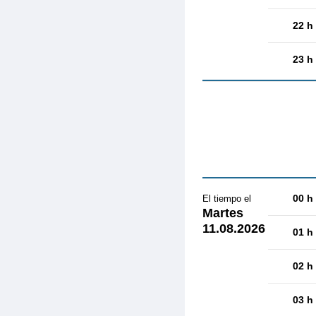
22 h
23 h
00 h
El tiempo el
Martes
11.08.2026
01 h
02 h
03 h