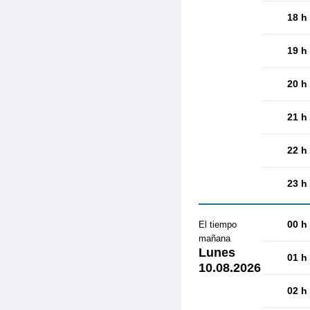
18 h
19 h
20 h
21 h
22 h
23 h
00 h
El tiempo
mañana
Lunes
01 h
10.08.2026
02 h