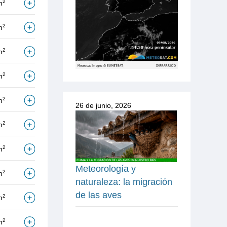
2
m
2
m
2
m
2
m
2
m
26 de junio, 2026
2
m
2
m
Meteorología y
2
m
naturaleza: la migración
de las aves
2
m
2
m