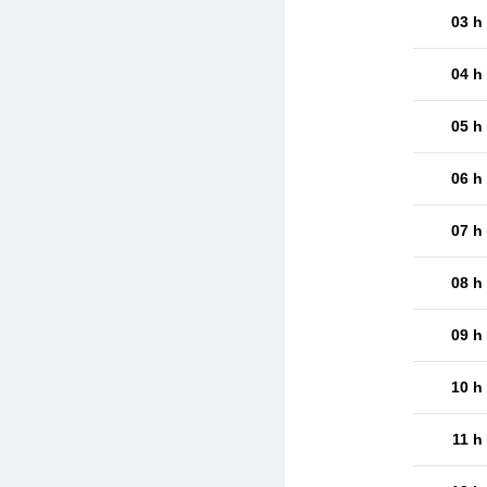
03 h
04 h
05 h
06 h
07 h
08 h
09 h
10 h
11 h