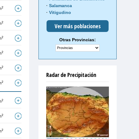
Salamanca
2
m
Vitigudino
2
m
Ver más poblaciones
2
m
Otras Provincias:
2
m
2
m
Radar de Precipitación
2
m
2
m
2
m
2
m