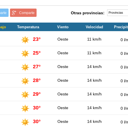
Otras provincias:
arte
Comparte
bajo
Temperatura
Viento
Velocidad
Precipi
23°
Oeste
11 km/h
0 l/
25°
Oeste
11 km/h
0 l/
27°
Oeste
14 km/h
0 l/
28°
Oeste
14 km/h
0 l/
29°
Oeste
14 km/h
0 l/
30°
Oeste
14 km/h
0 l/
30°
Oeste
14 km/h
0 l/