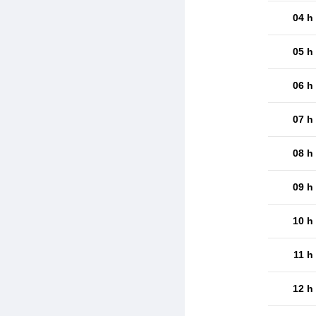
04 h
05 h
06 h
07 h
08 h
09 h
10 h
11 h
12 h