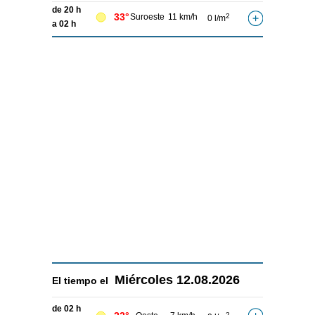
de 20 h
33°
Suroeste
11 km/h
2
0 l/m
a 02 h
Miércoles
12.08.2026
El tiempo el
de 02 h
2