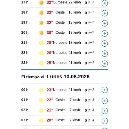
32°
17 h
Suroeste
22 km/h
2
0 l/m
32°
18 h
Oeste
18 km/h
2
0 l/m
32°
19 h
Oeste
18 km/h
2
0 l/m
30°
20 h
Oeste
18 km/h
2
0 l/m
28°
21 h
Noroeste
18 km/h
2
0 l/m
26°
22 h
Noroeste
11 km/h
2
0 l/m
25°
23 h
Noroeste
11 km/h
2
0 l/m
Lunes
10.08.2026
El tiempo el
23°
00 h
Noroeste
11 km/h
2
0 l/m
22°
01 h
Oeste
7 km/h
2
0 l/m
21°
02 h
Oeste
7 km/h
2
0 l/m
20°
03 h
Oeste
7 km/h
2
0 l/m