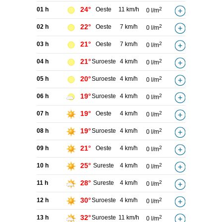
24°
01 h
Oeste
11 km/h
2
0 l/m
22°
02 h
Oeste
7 km/h
2
0 l/m
21°
03 h
Oeste
7 km/h
2
0 l/m
21°
04 h
Suroeste
4 km/h
2
0 l/m
20°
05 h
Suroeste
4 km/h
2
0 l/m
19°
06 h
Suroeste
4 km/h
2
0 l/m
19°
07 h
Oeste
4 km/h
2
0 l/m
19°
08 h
Suroeste
4 km/h
2
0 l/m
21°
09 h
Oeste
4 km/h
2
0 l/m
25°
10 h
Sureste
4 km/h
2
0 l/m
28°
11 h
Sureste
4 km/h
2
0 l/m
30°
12 h
Suroeste
4 km/h
2
0 l/m
32°
13 h
Suroeste
11 km/h
2
0 l/m