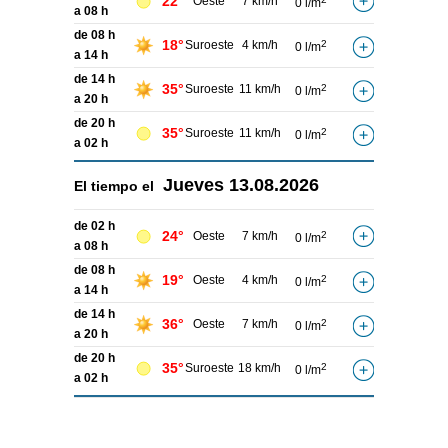
22°
Oeste
7 km/h
0 l/m
a 08 h
de 08 h
18°
Suroeste
4 km/h
2
0 l/m
a 14 h
de 14 h
35°
Suroeste
11 km/h
2
0 l/m
a 20 h
de 20 h
35°
Suroeste
11 km/h
2
0 l/m
a 02 h
Jueves
13.08.2026
El tiempo el
de 02 h
24°
Oeste
7 km/h
2
0 l/m
a 08 h
de 08 h
19°
Oeste
4 km/h
2
0 l/m
a 14 h
de 14 h
36°
Oeste
7 km/h
2
0 l/m
a 20 h
de 20 h
35°
Suroeste
18 km/h
2
0 l/m
a 02 h