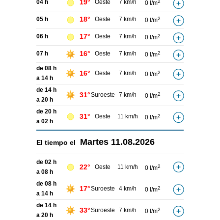
19°
04 h
Oeste
7 km/h
2
0 l/m
18°
05 h
Oeste
7 km/h
2
0 l/m
17°
06 h
Oeste
7 km/h
2
0 l/m
16°
07 h
Oeste
7 km/h
2
0 l/m
de 08 h
16°
Oeste
7 km/h
2
0 l/m
a 14 h
de 14 h
31°
Suroeste
7 km/h
2
0 l/m
a 20 h
de 20 h
31°
Oeste
11 km/h
2
0 l/m
a 02 h
Martes
11.08.2026
El tiempo el
de 02 h
22°
Oeste
11 km/h
2
0 l/m
a 08 h
de 08 h
17°
Suroeste
4 km/h
2
0 l/m
a 14 h
de 14 h
33°
Suroeste
7 km/h
2
0 l/m
a 20 h