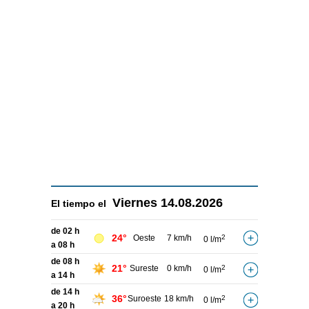
Viernes
14.08.2026
El tiempo el
de 02 h
24°
Oeste
7 km/h
2
0 l/m
a 08 h
de 08 h
21°
Sureste
0 km/h
2
0 l/m
a 14 h
de 14 h
36°
Suroeste
18 km/h
2
0 l/m
a 20 h