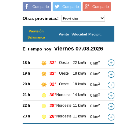
Comparte
Comparte
Comparte
Otras provincias:
Previsión
Viento
Velocidad
Precipit.
Salamanca
Viernes
07.08.2026
El tiempo hoy
33°
18 h
Oeste
22 km/h
2
0 l/m
33°
19 h
Oeste
18 km/h
2
0 l/m
32°
20 h
Oeste
18 km/h
2
0 l/m
30°
21 h
Noroeste
14 km/h
2
0 l/m
28°
22 h
Noroeste
11 km/h
2
0 l/m
26°
23 h
Noroeste
11 km/h
2
0 l/m