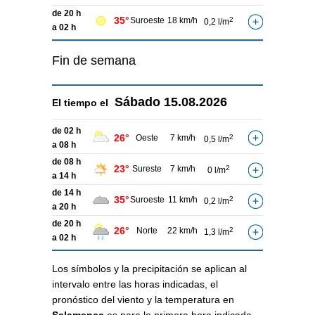
de 20 h
35°
Suroeste
18 km/h
2
0,2 l/m
a 02 h
Fin de semana
Sábado
15.08.2026
El tiempo el
de 02 h
26°
Oeste
7 km/h
2
0,5 l/m
a 08 h
de 08 h
23°
Sureste
7 km/h
2
0 l/m
a 14 h
de 14 h
35°
Suroeste
11 km/h
2
0,2 l/m
a 20 h
de 20 h
26°
Norte
22 km/h
2
1,3 l/m
a 02 h
Los símbolos y la precipitación se aplican al
intervalo entre las horas indicadas, el
pronóstico del viento y la temperatura en