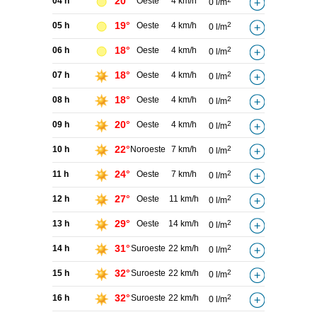
20°
04 h
Oeste
4 km/h
0 l/m
19°
05 h
Oeste
4 km/h
2
0 l/m
18°
06 h
Oeste
4 km/h
2
0 l/m
18°
07 h
Oeste
4 km/h
2
0 l/m
18°
08 h
Oeste
4 km/h
2
0 l/m
20°
09 h
Oeste
4 km/h
2
0 l/m
22°
10 h
Noroeste
7 km/h
2
0 l/m
24°
11 h
Oeste
7 km/h
2
0 l/m
27°
12 h
Oeste
11 km/h
2
0 l/m
29°
13 h
Oeste
14 km/h
2
0 l/m
31°
14 h
Suroeste
22 km/h
2
0 l/m
32°
15 h
Suroeste
22 km/h
2
0 l/m
32°
16 h
Suroeste
22 km/h
2
0 l/m