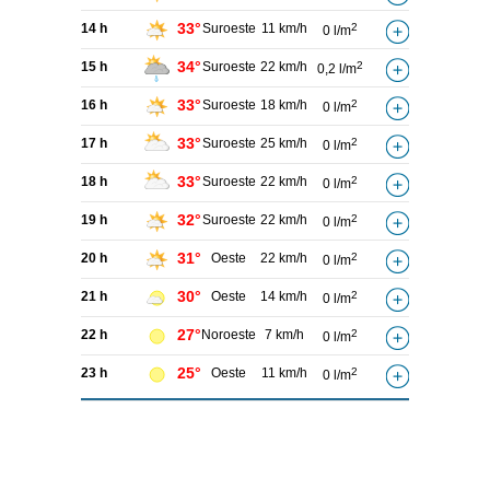
33°
14 h
Suroeste
11 km/h
2
0 l/m
34°
15 h
Suroeste
22 km/h
2
0,2 l/m
33°
16 h
Suroeste
18 km/h
2
0 l/m
33°
17 h
Suroeste
25 km/h
2
0 l/m
33°
18 h
Suroeste
22 km/h
2
0 l/m
32°
19 h
Suroeste
22 km/h
2
0 l/m
31°
20 h
Oeste
22 km/h
2
0 l/m
30°
21 h
Oeste
14 km/h
2
0 l/m
27°
22 h
Noroeste
7 km/h
2
0 l/m
25°
23 h
Oeste
11 km/h
2
0 l/m