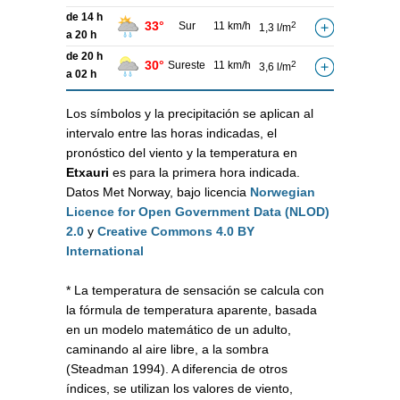
de 14 h
33°
Sur
11 km/h
2
1,3 l/m
a 20 h
de 20 h
30°
Sureste
11 km/h
2
3,6 l/m
a 02 h
Los símbolos y la precipitación se aplican al
intervalo entre las horas indicadas, el
pronóstico del viento y la temperatura en
Etxauri
es para la primera hora indicada.
Datos Met Norway, bajo licencia
Norwegian
Licence for Open Government Data (NLOD)
2.0
y
Creative Commons 4.0 BY
International
* La temperatura de sensación se calcula con
la fórmula de temperatura aparente, basada
en un modelo matemático de un adulto,
caminando al aire libre, a la sombra
(Steadman 1994). A diferencia de otros
índices, se utilizan los valores de viento,