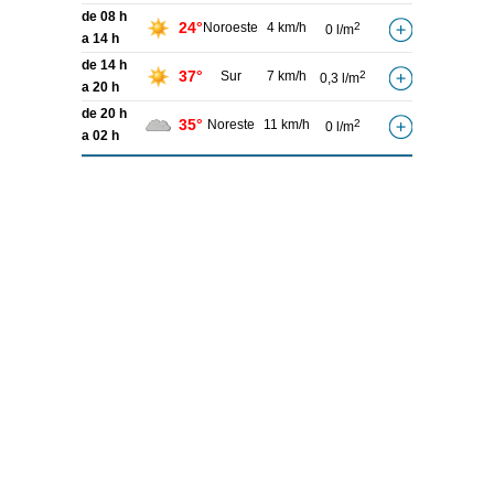
de 08 h
24°
Noroeste
4 km/h
2
0 l/m
a 14 h
de 14 h
37°
Sur
7 km/h
2
0,3 l/m
a 20 h
de 20 h
35°
Noreste
11 km/h
2
0 l/m
a 02 h