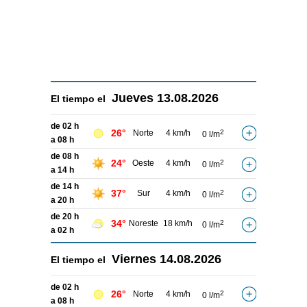
Jueves
13.08.2026
El tiempo el
de 02 h
26°
Norte
4 km/h
2
0 l/m
a 08 h
de 08 h
24°
Oeste
4 km/h
2
0 l/m
a 14 h
de 14 h
37°
Sur
4 km/h
2
0 l/m
a 20 h
de 20 h
34°
Noreste
18 km/h
2
0 l/m
a 02 h
Viernes
14.08.2026
El tiempo el
de 02 h
26°
Norte
4 km/h
2
0 l/m
a 08 h