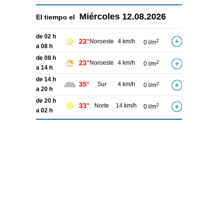
Miércoles
12.08.2026
El tiempo el
de 02 h
23°
Noroeste
4 km/h
2
0 l/m
a 08 h
de 08 h
23°
Noroeste
4 km/h
2
0 l/m
a 14 h
de 14 h
35°
Sur
4 km/h
2
0 l/m
a 20 h
de 20 h
33°
Norte
14 km/h
2
0 l/m
a 02 h