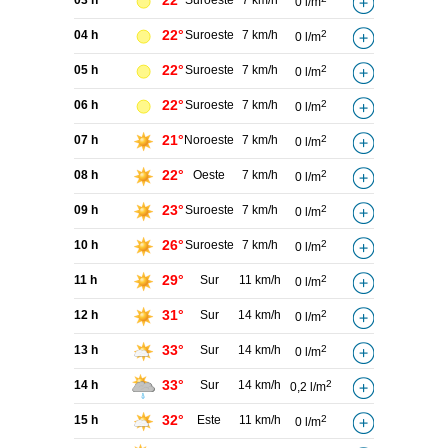
22°
03 h
Suroeste
7 km/h
0 l/m
22°
04 h
Suroeste
7 km/h
2
0 l/m
22°
05 h
Suroeste
7 km/h
2
0 l/m
22°
06 h
Suroeste
7 km/h
2
0 l/m
21°
07 h
Noroeste
7 km/h
2
0 l/m
22°
08 h
Oeste
7 km/h
2
0 l/m
23°
09 h
Suroeste
7 km/h
2
0 l/m
26°
10 h
Suroeste
7 km/h
2
0 l/m
29°
11 h
Sur
11 km/h
2
0 l/m
31°
12 h
Sur
14 km/h
2
0 l/m
33°
13 h
Sur
14 km/h
2
0 l/m
33°
14 h
Sur
14 km/h
2
0,2 l/m
32°
15 h
Este
11 km/h
2
0 l/m