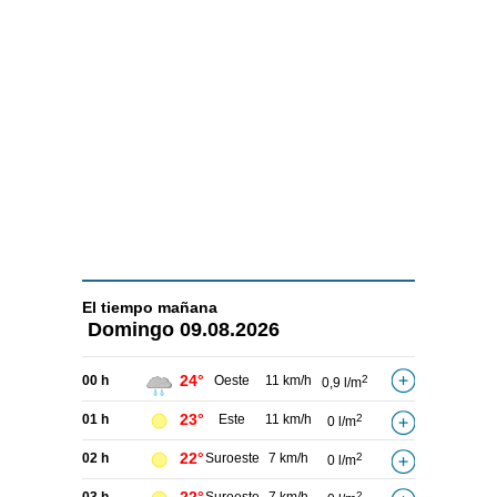
El tiempo
mañana
Domingo
09.08.2026
24°
00 h
Oeste
11 km/h
2
0,9 l/m
23°
01 h
Este
11 km/h
2
0 l/m
22°
02 h
Suroeste
7 km/h
2
0 l/m
2