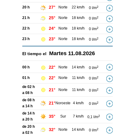
27°
20 h
Norte
22 km/h
2
0 l/m
25°
21 h
Norte
18 km/h
2
0 l/m
24°
22 h
Norte
18 km/h
2
0 l/m
23°
23 h
Norte
18 km/h
2
0 l/m
Martes
11.08.2026
El tiempo el
22°
00 h
Norte
14 km/h
2
0 l/m
22°
01 h
Norte
11 km/h
2
0 l/m
de 02 h
21°
Norte
11 km/h
2
0 l/m
a 08 h
de 08 h
21°
Noroeste
4 km/h
2
0 l/m
a 14 h
de 14 h
35°
Sur
7 km/h
2
0,1 l/m
a 20 h
de 20 h
32°
Norte
14 km/h
2
0 l/m
a 02 h