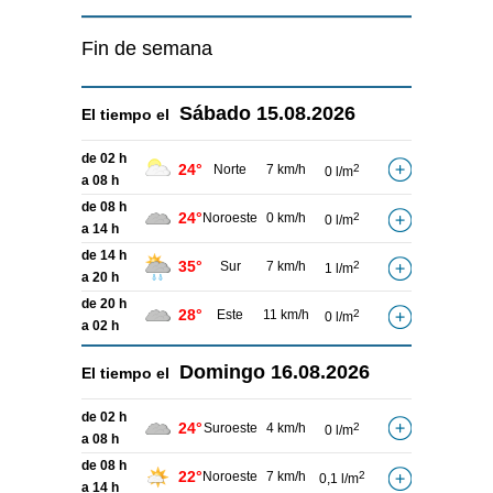
Fin de semana
Sábado
15.08.2026
El tiempo el
de 02 h
24°
Norte
7 km/h
2
0 l/m
a 08 h
de 08 h
24°
Noroeste
0 km/h
2
0 l/m
a 14 h
de 14 h
35°
Sur
7 km/h
2
1 l/m
a 20 h
de 20 h
28°
Este
11 km/h
2
0 l/m
a 02 h
Domingo
16.08.2026
El tiempo el
de 02 h
24°
Suroeste
4 km/h
2
0 l/m
a 08 h
de 08 h
22°
Noroeste
7 km/h
2
0,1 l/m
a 14 h