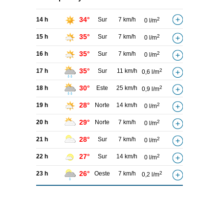
34°
14 h
Sur
7 km/h
2
0 l/m
35°
15 h
Sur
7 km/h
2
0 l/m
35°
16 h
Sur
7 km/h
2
0 l/m
35°
17 h
Sur
11 km/h
2
0,6 l/m
30°
18 h
Este
25 km/h
2
0,9 l/m
28°
19 h
Norte
14 km/h
2
0 l/m
29°
20 h
Norte
7 km/h
2
0 l/m
28°
21 h
Sur
7 km/h
2
0 l/m
27°
22 h
Sur
14 km/h
2
0 l/m
26°
23 h
Oeste
7 km/h
2
0,2 l/m