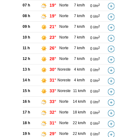
19°
07 h
Norte
7 km/h
2
0 l/m
19°
08 h
Norte
7 km/h
2
0 l/m
21°
09 h
Norte
7 km/h
2
0 l/m
23°
10 h
Norte
7 km/h
2
0 l/m
26°
11 h
Norte
7 km/h
2
0 l/m
28°
12 h
Norte
7 km/h
2
0 l/m
30°
13 h
Noreste
4 km/h
2
0 l/m
31°
14 h
Noreste
4 km/h
2
0 l/m
33°
15 h
Noreste
11 km/h
2
0 l/m
33°
16 h
Norte
14 km/h
2
0 l/m
32°
17 h
Norte
18 km/h
2
0 l/m
31°
18 h
Norte
22 km/h
2
0 l/m
29°
19 h
Norte
22 km/h
2
0 l/m