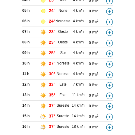
25°
04 h
Norte
4 km/h
0 l/m
24°
05 h
Norte
4 km/h
2
0 l/m
24°
06 h
Noroeste
4 km/h
2
0 l/m
23°
07 h
Oeste
4 km/h
2
0 l/m
23°
08 h
Oeste
4 km/h
2
0 l/m
25°
09 h
Sur
4 km/h
2
0 l/m
27°
10 h
Noreste
4 km/h
2
0 l/m
30°
11 h
Noreste
4 km/h
2
0 l/m
33°
12 h
Este
7 km/h
2
0 l/m
35°
13 h
Este
11 km/h
2
0 l/m
37°
14 h
Sureste
14 km/h
2
0 l/m
37°
15 h
Sureste
14 km/h
2
0 l/m
37°
16 h
Sureste
18 km/h
2
0 l/m