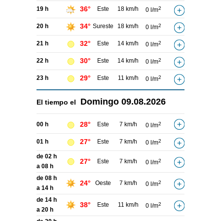
36°
19 h
Este
18 km/h
2
0 l/m
34°
20 h
Sureste
18 km/h
2
0 l/m
32°
21 h
Este
14 km/h
2
0 l/m
30°
22 h
Este
14 km/h
2
0 l/m
29°
23 h
Este
11 km/h
2
0 l/m
Domingo
09.08.2026
El tiempo el
28°
00 h
Este
7 km/h
2
0 l/m
27°
01 h
Este
7 km/h
2
0 l/m
de 02 h
27°
Este
7 km/h
2
0 l/m
a 08 h
de 08 h
24°
Oeste
7 km/h
2
0 l/m
a 14 h
de 14 h
38°
Este
11 km/h
2
0 l/m
a 20 h