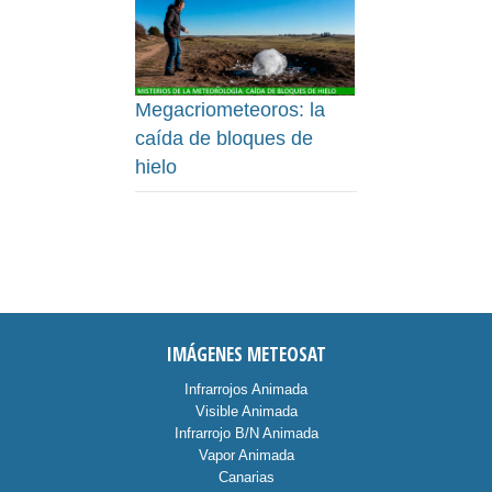
Megacriometeoros: la
caída de bloques de
hielo
IMÁGENES METEOSAT
Infrarrojos Animada
Visible Animada
Infrarrojo B/N Animada
Vapor Animada
Canarias