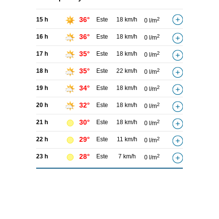
36°
15 h
Este
18 km/h
2
0 l/m
36°
16 h
Este
18 km/h
2
0 l/m
35°
17 h
Este
18 km/h
2
0 l/m
35°
18 h
Este
22 km/h
2
0 l/m
34°
19 h
Este
18 km/h
2
0 l/m
32°
20 h
Este
18 km/h
2
0 l/m
30°
21 h
Este
18 km/h
2
0 l/m
29°
22 h
Este
11 km/h
2
0 l/m
28°
23 h
Este
7 km/h
2
0 l/m