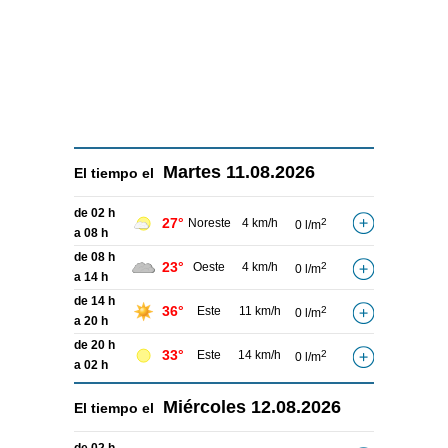
Martes
11.08.2026
El tiempo el
de 02 h
27°
Noreste
4 km/h
2
0 l/m
a 08 h
de 08 h
23°
Oeste
4 km/h
2
0 l/m
a 14 h
de 14 h
36°
Este
11 km/h
2
0 l/m
a 20 h
de 20 h
33°
Este
14 km/h
2
0 l/m
a 02 h
Miércoles
12.08.2026
El tiempo el