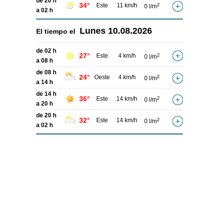
de 20 h
34°
Este
11 km/h
2
0 l/m
a 02 h
Lunes
10.08.2026
El tiempo el
de 02 h
27°
Este
4 km/h
2
0 l/m
a 08 h
de 08 h
24°
Oeste
4 km/h
2
0 l/m
a 14 h
de 14 h
36°
Este
14 km/h
2
0 l/m
a 20 h
de 20 h
32°
Este
14 km/h
2
0 l/m
a 02 h