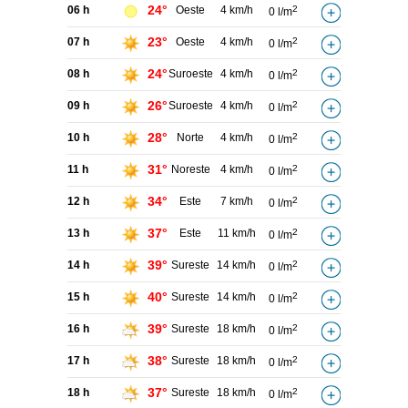
24°
06 h
Oeste
4 km/h
2
0 l/m
23°
07 h
Oeste
4 km/h
2
0 l/m
24°
08 h
Suroeste
4 km/h
2
0 l/m
26°
09 h
Suroeste
4 km/h
2
0 l/m
28°
10 h
Norte
4 km/h
2
0 l/m
31°
11 h
Noreste
4 km/h
2
0 l/m
34°
12 h
Este
7 km/h
2
0 l/m
37°
13 h
Este
11 km/h
2
0 l/m
39°
14 h
Sureste
14 km/h
2
0 l/m
40°
15 h
Sureste
14 km/h
2
0 l/m
39°
16 h
Sureste
18 km/h
2
0 l/m
38°
17 h
Sureste
18 km/h
2
0 l/m
37°
18 h
Sureste
18 km/h
2
0 l/m