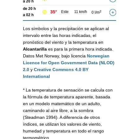
a 20 h
de 20 h
35°
Este
11 km/h
2
0 l/m
a 02 h
Los símbolos y la precipitación se aplican al
intervalo entre las horas indicadas, el
pronóstico del viento y la temperatura en
Alcantarilla
es para la primera hora indicada.
Datos Met Norway, bajo licencia
Norwegian
Licence for Open Government Data (NLOD)
2.0
y
Creative Commons 4.0 BY
International
* La temperatura de sensación se calcula con
la fórmula de temperatura aparente, basada
en un modelo matemático de un adulto,
caminando al aire libre, a la sombra
(Steadman 1994). A diferencia de otros
índices, se utilizan los valores de viento,
humedad y temperatura en todo el rango
termométrico.