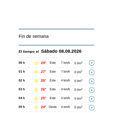
Fin de semana
Sábado
08.08.2026
El tiempo el
29°
00 h
Este
7 km/h
2
0 l/m
27°
01 h
Este
7 km/h
2
0 l/m
26°
02 h
Este
4 km/h
2
0 l/m
26°
03 h
Este
4 km/h
2
0 l/m
25°
04 h
Este
4 km/h
2
0 l/m
24°
05 h
Oeste
4 km/h
2
0 l/m