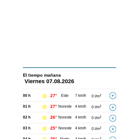
El tiempo
mañana
Viernes
07.08.2026
27°
00 h
Este
7 km/h
2
0 l/m
27°
01 h
Noreste
4 km/h
2
0 l/m
26°
02 h
Noreste
4 km/h
2
0 l/m
25°
03 h
Noreste
4 km/h
2
0 l/m
2