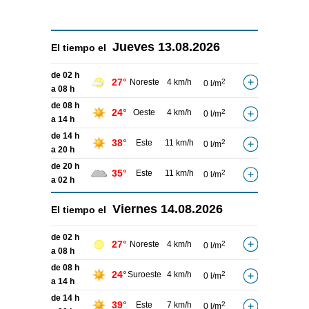
Jueves
13.08.2026
El tiempo el
de 02 h
27°
Noreste
4 km/h
2
0 l/m
a 08 h
de 08 h
24°
Oeste
4 km/h
2
0 l/m
a 14 h
de 14 h
38°
Este
11 km/h
2
0 l/m
a 20 h
de 20 h
35°
Este
11 km/h
2
0 l/m
a 02 h
Viernes
14.08.2026
El tiempo el
de 02 h
27°
Noreste
4 km/h
2
0 l/m
a 08 h
de 08 h
24°
Suroeste
4 km/h
2
0 l/m
a 14 h
de 14 h
39°
Este
7 km/h
2
0 l/m