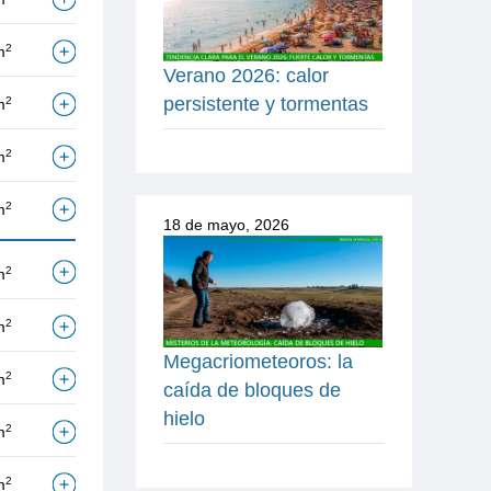
2
m
Verano 2026: calor
persistente y tormentas
2
m
2
m
2
m
18 de mayo, 2026
2
m
2
m
Megacriometeoros: la
2
m
caída de bloques de
hielo
2
m
2
m