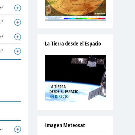
2
m
2
m
2
m
La Tierra desde el Espacio
2
m
Imagen Meteosat
2
m