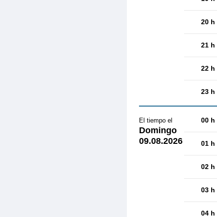
20 h
21 h
22 h
23 h
00 h
El tiempo el
Domingo
09.08.2026
01 h
02 h
03 h
04 h