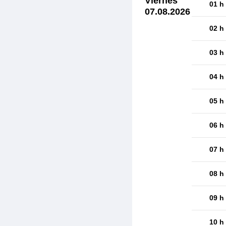
Viernes
01 h
07.08.2026
02 h
03 h
04 h
05 h
06 h
07 h
08 h
09 h
10 h