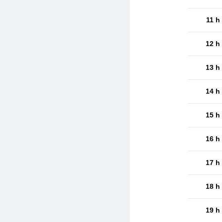
11 h
12 h
13 h
14 h
15 h
16 h
17 h
18 h
19 h