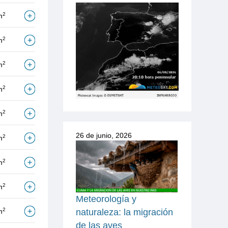
2
m
2
m
2
m
2
m
2
m
26 de junio, 2026
2
m
2
m
2
m
Meteorología y
2
m
naturaleza: la migración
de las aves