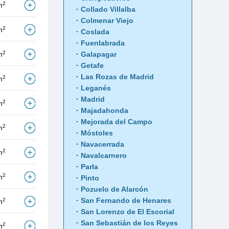
2
m
Collado Villalba
Colmenar Viejo
2
m
Coslada
Fuenlabrada
2
m
Galapagar
Getafe
Las Rozas de Madrid
2
m
Leganés
Madrid
2
m
Majadahonda
Mejorada del Campo
2
m
Móstoles
Navacerrada
2
m
Navalcarnero
Parla
2
m
Pinto
Pozuelo de Alarcón
San Fernando de Henares
2
m
San Lorenzo de El Escorial
San Sebastián de los Reyes
2
m