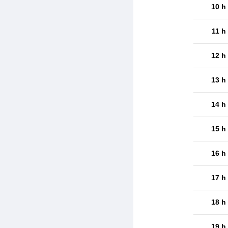
10 h
11 h
12 h
13 h
14 h
15 h
16 h
17 h
18 h
19 h