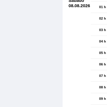
Sábado
08.08.2026
01 h
02 h
03 h
04 h
05 h
06 h
07 h
08 h
09 h