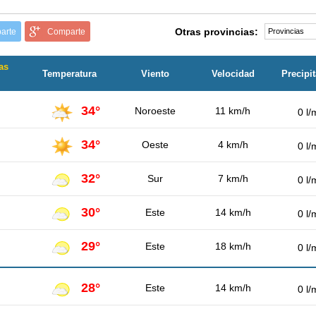
Otras provincias:
arte
Comparte
as
Temperatura
Viento
Velocidad
Precipi
34°
Noroeste
11 km/h
0 l/
34°
Oeste
4 km/h
0 l/
32°
Sur
7 km/h
0 l/
30°
Este
14 km/h
0 l/
29°
Este
18 km/h
0 l/
28°
Este
14 km/h
0 l/