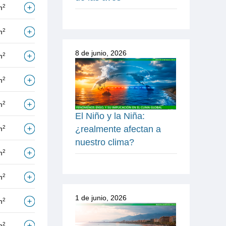
2
m
2
m
8 de junio, 2026
2
m
2
m
2
m
El Niño y la Niña:
2
¿realmente afectan a
m
nuestro clima?
2
m
2
m
1 de junio, 2026
2
m
2
m