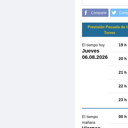
Comparte
Comp
Previsión Pezuela de l
Torres
19 h
El tiempo hoy
Jueves
06.08.2026
20 h
21 h
22 h
23 h
00 h
El tiempo
mañana