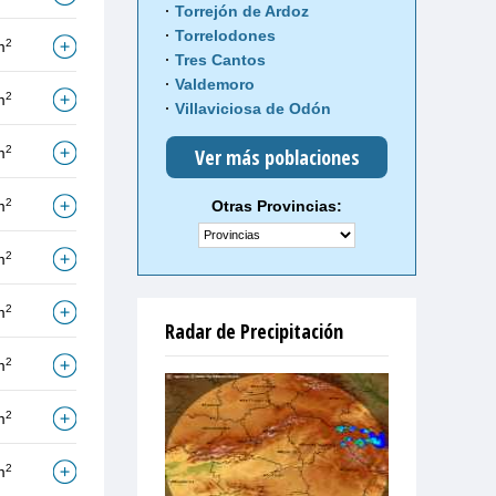
Torrejón de Ardoz
Torrelodones
2
m
Tres Cantos
Valdemoro
2
m
Villaviciosa de Odón
2
m
Ver más poblaciones
2
m
Otras Provincias:
2
m
2
m
Radar de Precipitación
2
m
2
m
2
m