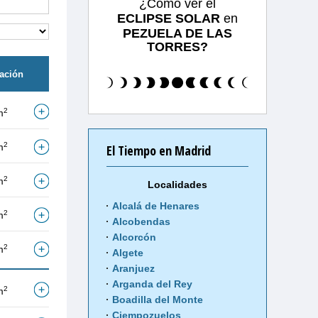
¿Cómo ver el
ECLIPSE SOLAR
en
PEZUELA DE LAS
TORRES?
tación
2
m
2
m
El Tiempo en Madrid
2
m
Localidades
Alcalá de Henares
2
m
Alcobendas
Alcorcón
2
m
Algete
Aranjuez
Arganda del Rey
2
m
Boadilla del Monte
Ciempozuelos