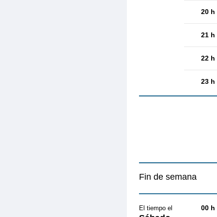
20 h
21 h
22 h
23 h
Fin de semana
00 h
El tiempo el