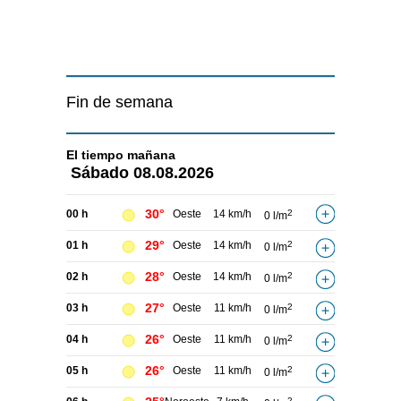
Fin de semana
El tiempo
mañana
Sábado
08.08.2026
30°
00 h
Oeste
14 km/h
2
0 l/m
29°
01 h
Oeste
14 km/h
2
0 l/m
28°
02 h
Oeste
14 km/h
2
0 l/m
27°
03 h
Oeste
11 km/h
2
0 l/m
26°
04 h
Oeste
11 km/h
2
0 l/m
26°
05 h
Oeste
11 km/h
2
0 l/m
2