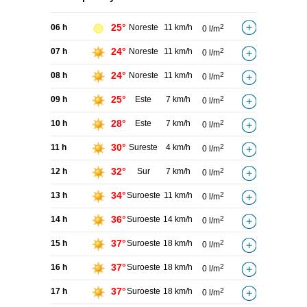
25°
06 h
Noreste
11 km/h
2
0 l/m
24°
07 h
Noreste
11 km/h
2
0 l/m
24°
08 h
Noreste
11 km/h
2
0 l/m
25°
09 h
Este
7 km/h
2
0 l/m
28°
10 h
Este
7 km/h
2
0 l/m
30°
11 h
Sureste
4 km/h
2
0 l/m
32°
12 h
Sur
7 km/h
2
0 l/m
34°
13 h
Suroeste
11 km/h
2
0 l/m
36°
14 h
Suroeste
14 km/h
2
0 l/m
37°
15 h
Suroeste
18 km/h
2
0 l/m
37°
16 h
Suroeste
18 km/h
2
0 l/m
37°
17 h
Suroeste
18 km/h
2
0 l/m