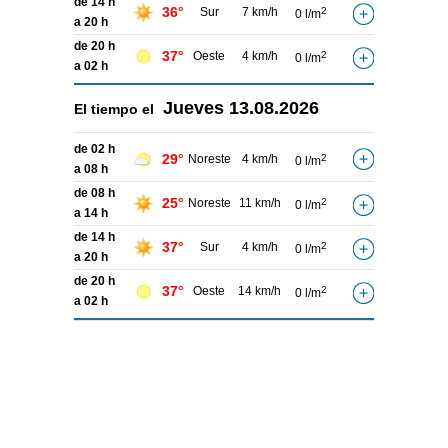
de 14 h
36°
Sur
7 km/h
2
0 l/m
a 20 h
de 20 h
37°
Oeste
4 km/h
2
0 l/m
a 02 h
Jueves
13.08.2026
El tiempo el
de 02 h
29°
Noreste
4 km/h
2
0 l/m
a 08 h
de 08 h
25°
Noreste
11 km/h
2
0 l/m
a 14 h
de 14 h
37°
Sur
4 km/h
2
0 l/m
a 20 h
de 20 h
37°
Oeste
14 km/h
2
0 l/m
a 02 h