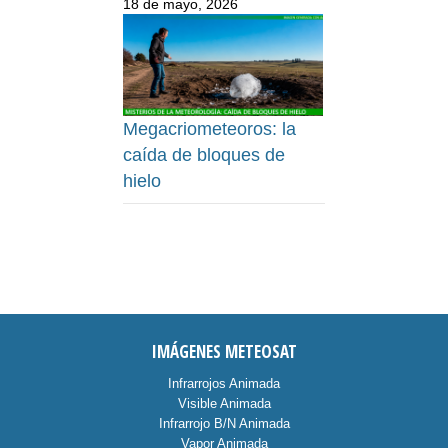
18 de mayo, 2026
Megacriometeoros: la
caída de bloques de
hielo
IMÁGENES METEOSAT
Infrarrojos Animada
Visible Animada
Infrarrojo B/N Animada
Vapor Animada