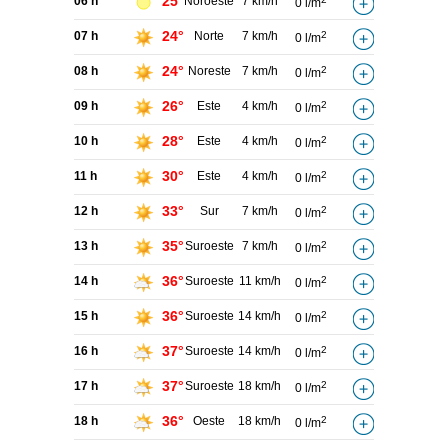
25°
06 h
Noroeste
7 km/h
0 l/m
24°
07 h
Norte
7 km/h
2
0 l/m
24°
08 h
Noreste
7 km/h
2
0 l/m
26°
09 h
Este
4 km/h
2
0 l/m
28°
10 h
Este
4 km/h
2
0 l/m
30°
11 h
Este
4 km/h
2
0 l/m
33°
12 h
Sur
7 km/h
2
0 l/m
35°
13 h
Suroeste
7 km/h
2
0 l/m
36°
14 h
Suroeste
11 km/h
2
0 l/m
36°
15 h
Suroeste
14 km/h
2
0 l/m
37°
16 h
Suroeste
14 km/h
2
0 l/m
37°
17 h
Suroeste
18 km/h
2
0 l/m
36°
18 h
Oeste
18 km/h
2
0 l/m