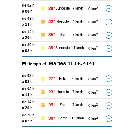
de 02 h
26°
Suroeste
7 km/h
2
0 l/m
a 08 h
de 08 h
22°
Noreste
4 km/h
2
0 l/m
a 14 h
de 14 h
35°
Sur
7 km/h
2
0 l/m
a 20 h
de 20 h
35°
Suroeste
14 km/h
2
0 l/m
a 02 h
Martes
11.08.2026
El tiempo el
de 02 h
27°
Este
0 km/h
2
0 l/m
a 08 h
de 08 h
23°
Noreste
7 km/h
2
0 l/m
a 14 h
de 14 h
35°
Sur
7 km/h
2
0 l/m
a 20 h
de 20 h
36°
Oeste
11 km/h
2
0 l/m
a 02 h