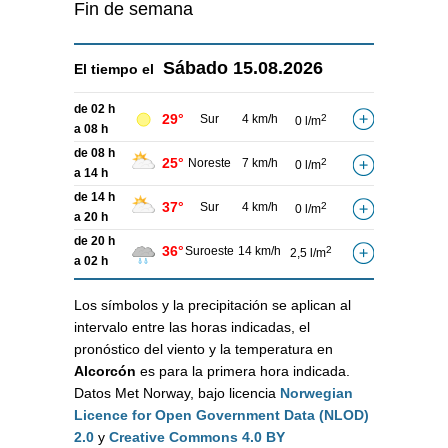
Fin de semana
Sábado
15.08.2026
El tiempo el
de 02 h
29°
Sur
4 km/h
2
0 l/m
a 08 h
de 08 h
25°
Noreste
7 km/h
2
0 l/m
a 14 h
de 14 h
37°
Sur
4 km/h
2
0 l/m
a 20 h
de 20 h
36°
Suroeste
14 km/h
2
2,5 l/m
a 02 h
Los símbolos y la precipitación se aplican al
intervalo entre las horas indicadas, el
pronóstico del viento y la temperatura en
Alcorcón
es para la primera hora indicada.
Datos Met Norway, bajo licencia
Norwegian
Licence for Open Government Data (NLOD)
2.0
y
Creative Commons 4.0 BY