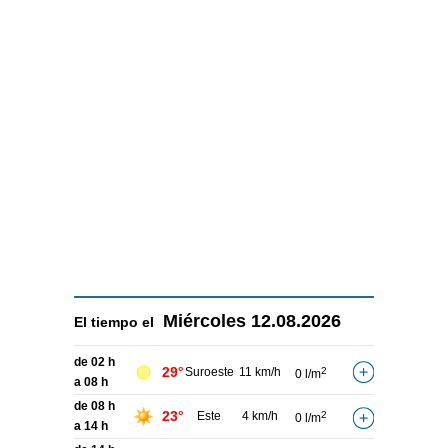
Miércoles
12.08.2026
El tiempo el
de 02 h
29°
Suroeste
11 km/h
2
0 l/m
a 08 h
de 08 h
23°
Este
4 km/h
2
0 l/m
a 14 h