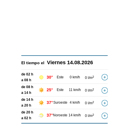
Viernes
14.08.2026
El tiempo el
de 02 h
30°
Este
0 km/h
2
0 l/m
a 08 h
de 08 h
25°
Este
11 km/h
2
0 l/m
a 14 h
de 14 h
37°
Suroeste
4 km/h
2
0 l/m
a 20 h
de 20 h
37°
Noroeste
14 km/h
2
0 l/m
a 02 h