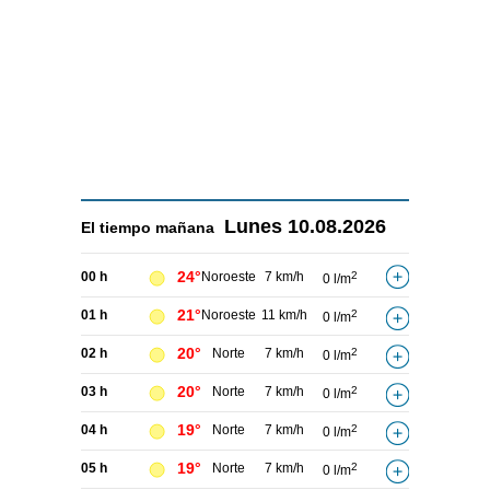
Lunes
10.08.2026
El tiempo
mañana
24°
00 h
Noroeste
7 km/h
2
0 l/m
21°
01 h
Noroeste
11 km/h
2
0 l/m
20°
02 h
Norte
7 km/h
2
0 l/m
20°
03 h
Norte
7 km/h
2
0 l/m
19°
04 h
Norte
7 km/h
2
0 l/m
19°
05 h
Norte
7 km/h
2
0 l/m