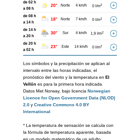
de 02 h
20°
Norte
4 km/h
2
0 l/m
a 08 h
de 08 h
18°
Norte
7 km/h
2
0 l/m
a 14 h
de 14 h
30°
Sur
4 km/h
2
1,9 l/m
a 20 h
de 20 h
23°
Este
14 km/h
2
0 l/m
a 02 h
Los símbolos y la precipitación se aplican al
intervalo entre las horas indicadas, el
pronóstico del viento y la temperatura en
El
Vellón
es para la primera hora indicada.
Datos Met Norway, bajo licencia
Norwegian
Licence for Open Government Data (NLOD)
2.0
y
Creative Commons 4.0 BY
International
* La temperatura de sensación se calcula con
la fórmula de temperatura aparente, basada
en un modelo matemático de un adulto,