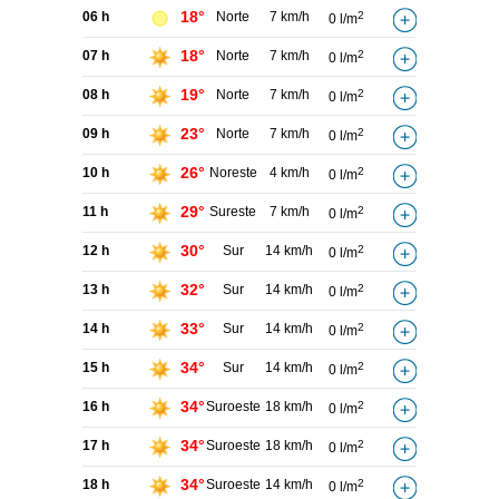
18°
06 h
Norte
7 km/h
2
0 l/m
18°
07 h
Norte
7 km/h
2
0 l/m
19°
08 h
Norte
7 km/h
2
0 l/m
23°
09 h
Norte
7 km/h
2
0 l/m
26°
10 h
Noreste
4 km/h
2
0 l/m
29°
11 h
Sureste
7 km/h
2
0 l/m
30°
12 h
Sur
14 km/h
2
0 l/m
32°
13 h
Sur
14 km/h
2
0 l/m
33°
14 h
Sur
14 km/h
2
0 l/m
34°
15 h
Sur
14 km/h
2
0 l/m
34°
16 h
Suroeste
18 km/h
2
0 l/m
34°
17 h
Suroeste
18 km/h
2
0 l/m
34°
18 h
Suroeste
14 km/h
2
0 l/m