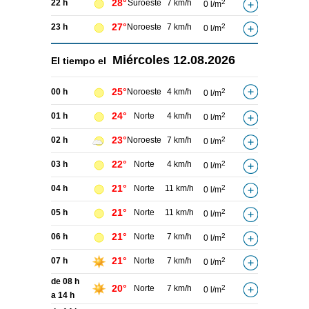
28°
22 h
Suroeste
7 km/h
2
0 l/m
27°
23 h
Noroeste
7 km/h
2
0 l/m
Miércoles
12.08.2026
El tiempo el
25°
00 h
Noroeste
4 km/h
2
0 l/m
24°
01 h
Norte
4 km/h
2
0 l/m
23°
02 h
Noroeste
7 km/h
2
0 l/m
22°
03 h
Norte
4 km/h
2
0 l/m
21°
04 h
Norte
11 km/h
2
0 l/m
21°
05 h
Norte
11 km/h
2
0 l/m
21°
06 h
Norte
7 km/h
2
0 l/m
21°
07 h
Norte
7 km/h
2
0 l/m
de 08 h
20°
Norte
7 km/h
2
0 l/m
a 14 h