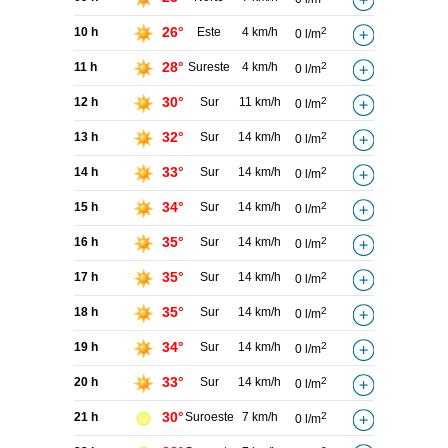
26°
10 h
Este
4 km/h
2
0 l/m
28°
11 h
Sureste
4 km/h
2
0 l/m
30°
12 h
Sur
11 km/h
2
0 l/m
32°
13 h
Sur
14 km/h
2
0 l/m
33°
14 h
Sur
14 km/h
2
0 l/m
34°
15 h
Sur
14 km/h
2
0 l/m
35°
16 h
Sur
14 km/h
2
0 l/m
35°
17 h
Sur
14 km/h
2
0 l/m
35°
18 h
Sur
14 km/h
2
0 l/m
34°
19 h
Sur
14 km/h
2
0 l/m
33°
20 h
Sur
14 km/h
2
0 l/m
30°
21 h
Suroeste
7 km/h
2
0 l/m