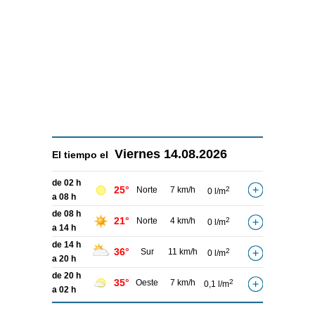
Viernes
14.08.2026
El tiempo el
de 02 h
25°
Norte
7 km/h
2
0 l/m
a 08 h
de 08 h
21°
Norte
4 km/h
2
0 l/m
a 14 h
de 14 h
36°
Sur
11 km/h
2
0 l/m
a 20 h
de 20 h
35°
Oeste
7 km/h
2
0,1 l/m
a 02 h