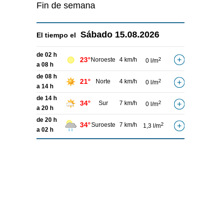
Fin de semana
Sábado
15.08.2026
El tiempo el
de 02 h
23°
Noroeste
4 km/h
2
0 l/m
a 08 h
de 08 h
21°
Norte
4 km/h
2
0 l/m
a 14 h
de 14 h
34°
Sur
7 km/h
2
0 l/m
a 20 h
de 20 h
34°
Suroeste
7 km/h
2
1,3 l/m
a 02 h