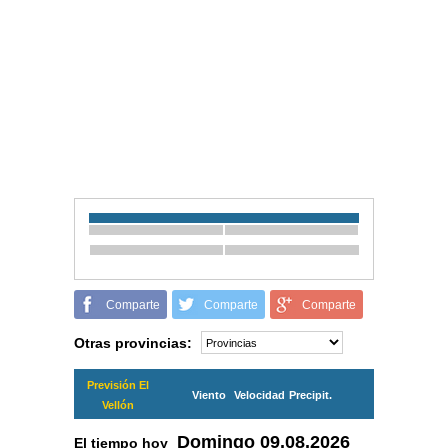
Comparte
Comparte
Comparte
Otras provincias:
Previsión El
Viento
Velocidad
Precipit.
Vellón
Domingo
09.08.2026
El tiempo hoy