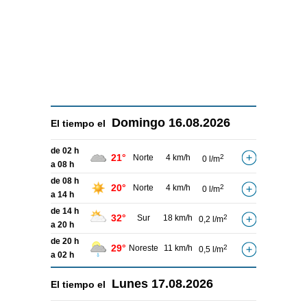
Domingo
16.08.2026
El tiempo el
de 02 h
21°
Norte
4 km/h
2
0 l/m
a 08 h
de 08 h
20°
Norte
4 km/h
2
0 l/m
a 14 h
de 14 h
32°
Sur
18 km/h
2
0,2 l/m
a 20 h
de 20 h
29°
Noreste
11 km/h
2
0,5 l/m
a 02 h
Lunes
17.08.2026
El tiempo el