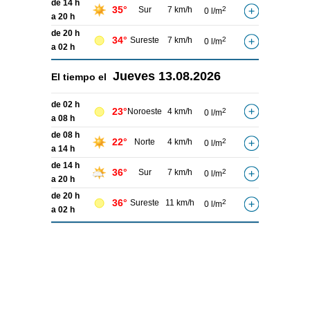
de 14 h
35°
Sur
7 km/h
2
0 l/m
a 20 h
de 20 h
34°
Sureste
7 km/h
2
0 l/m
a 02 h
Jueves
13.08.2026
El tiempo el
de 02 h
23°
Noroeste
4 km/h
2
0 l/m
a 08 h
de 08 h
22°
Norte
4 km/h
2
0 l/m
a 14 h
de 14 h
36°
Sur
7 km/h
2
0 l/m
a 20 h
de 20 h
36°
Sureste
11 km/h
2
0 l/m
a 02 h