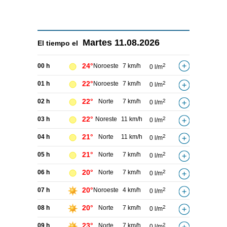
Martes
11.08.2026
El tiempo el
24°
00 h
Noroeste
7 km/h
2
0 l/m
22°
01 h
Noroeste
7 km/h
2
0 l/m
22°
02 h
Norte
7 km/h
2
0 l/m
22°
03 h
Noreste
11 km/h
2
0 l/m
21°
04 h
Norte
11 km/h
2
0 l/m
21°
05 h
Norte
7 km/h
2
0 l/m
20°
06 h
Norte
7 km/h
2
0 l/m
20°
07 h
Noroeste
4 km/h
2
0 l/m
20°
08 h
Norte
7 km/h
2
0 l/m
23°
09 h
Norte
7 km/h
2
0 l/m