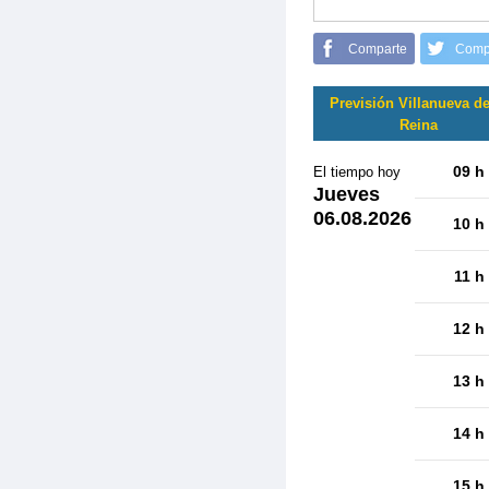
Comparte
Comp
Previsión Villanueva de
Reina
09 h
El tiempo hoy
Jueves
06.08.2026
10 h
11 h
12 h
13 h
14 h
15 h