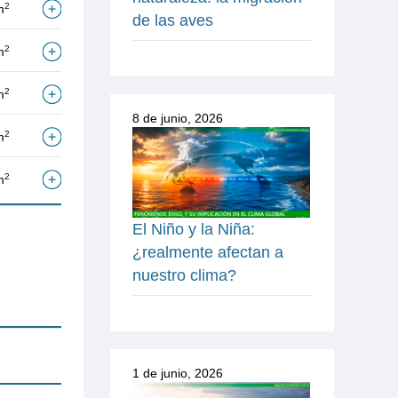
2
m
de las aves
2
m
2
m
8 de junio, 2026
2
m
2
m
El Niño y la Niña:
¿realmente afectan a
nuestro clima?
1 de junio, 2026