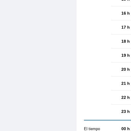
16 h
17 h
18 h
19 h
20 h
21 h
22 h
23 h
00 h
El tiempo