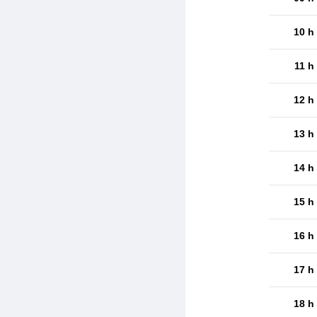
10 h
11 h
12 h
13 h
14 h
15 h
16 h
17 h
18 h