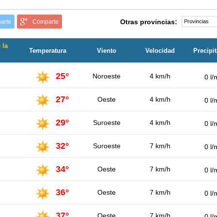
Otras provincias:
arte
Comparte
 la
Temperatura
Viento
Velocidad
Precipi
25°
Noroeste
4 km/h
0 l/
27°
Oeste
4 km/h
0 l/
29°
Suroeste
4 km/h
0 l/
32°
Suroeste
7 km/h
0 l/
34°
Oeste
7 km/h
0 l/
36°
Oeste
7 km/h
0 l/
37°
Oeste
7 km/h
0 l/