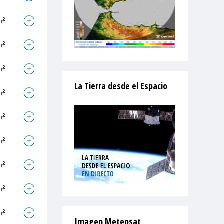
2
m
2
m
2
m
La Tierra desde el Espacio
2
m
2
m
2
m
2
m
2
m
2
m
Imagen Meteosat