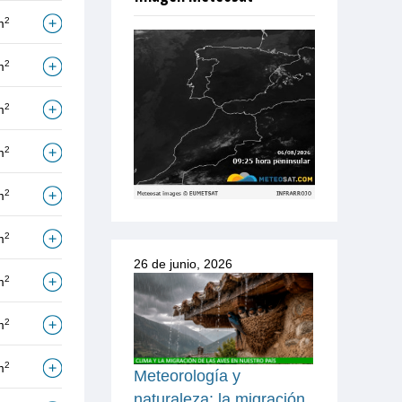
2
m
2
m
2
m
2
m
2
m
2
m
26 de junio, 2026
2
m
2
m
2
m
Meteorología y
naturaleza: la migración