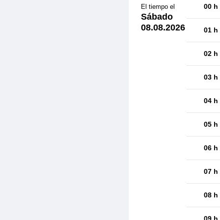
00 h
El tiempo el
Sábado
08.08.2026
01 h
02 h
03 h
04 h
05 h
06 h
07 h
08 h
09 h