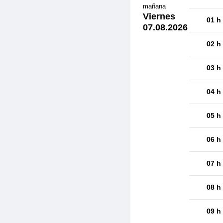
mañana
Viernes
01 h
07.08.2026
02 h
03 h
04 h
05 h
06 h
07 h
08 h
09 h