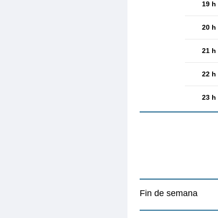
19 h
20 h
21 h
22 h
23 h
Fin de semana