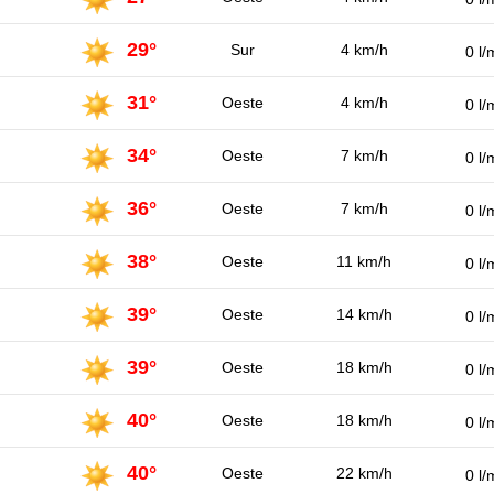
29°
Sur
4 km/h
0 l/
31°
Oeste
4 km/h
0 l/
34°
Oeste
7 km/h
0 l/
36°
Oeste
7 km/h
0 l/
38°
Oeste
11 km/h
0 l/
39°
Oeste
14 km/h
0 l/
39°
Oeste
18 km/h
0 l/
40°
Oeste
18 km/h
0 l/
40°
Oeste
22 km/h
0 l/