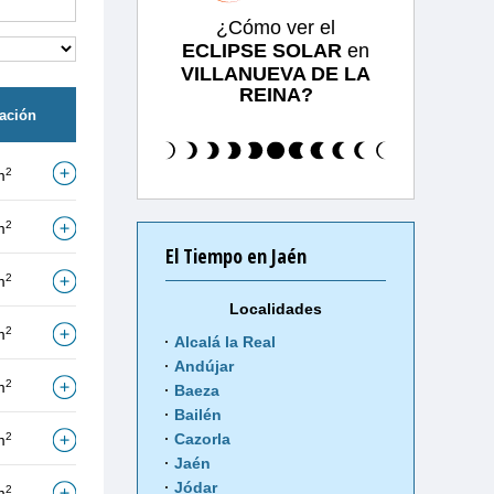
¿Cómo ver el
ECLIPSE SOLAR
en
VILLANUEVA DE LA
REINA?
tación
2
m
2
m
El Tiempo en Jaén
2
m
Localidades
2
m
Alcalá la Real
Andújar
2
m
Baeza
Bailén
2
Cazorla
m
Jaén
Jódar
2
m