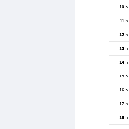
10 h
11 h
12 h
13 h
14 h
15 h
16 h
17 h
18 h