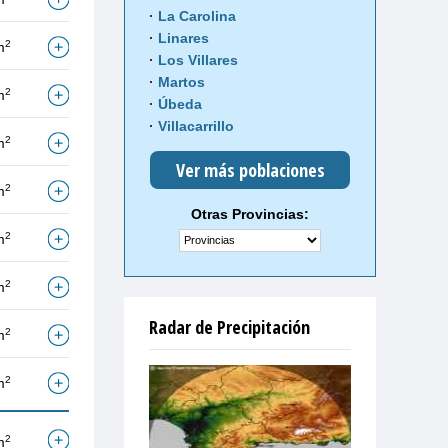
La Carolina
Linares
2
m
Los Villares
Martos
2
m
Úbeda
Villacarrillo
2
m
Ver más poblaciones
2
m
Otras Provincias:
2
m
2
m
Radar de Precipitación
2
m
2
m
2
m