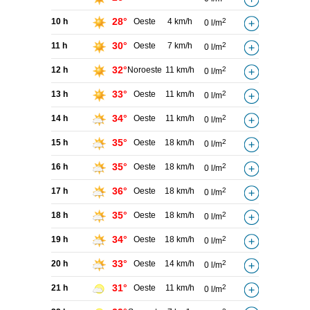
28°
10 h
Oeste
4 km/h
2
0 l/m
30°
11 h
Oeste
7 km/h
2
0 l/m
32°
12 h
Noroeste
11 km/h
2
0 l/m
33°
13 h
Oeste
11 km/h
2
0 l/m
34°
14 h
Oeste
11 km/h
2
0 l/m
35°
15 h
Oeste
18 km/h
2
0 l/m
35°
16 h
Oeste
18 km/h
2
0 l/m
36°
17 h
Oeste
18 km/h
2
0 l/m
35°
18 h
Oeste
18 km/h
2
0 l/m
34°
19 h
Oeste
18 km/h
2
0 l/m
33°
20 h
Oeste
14 km/h
2
0 l/m
31°
21 h
Oeste
11 km/h
2
0 l/m