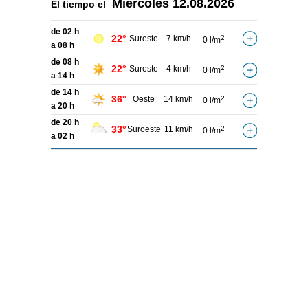
Miércoles
12.08.2026
El tiempo el
de 02 h
22°
Sureste
7 km/h
2
0 l/m
a 08 h
de 08 h
22°
Sureste
4 km/h
2
0 l/m
a 14 h
de 14 h
36°
Oeste
14 km/h
2
0 l/m
a 20 h
de 20 h
33°
Suroeste
11 km/h
2
0 l/m
a 02 h