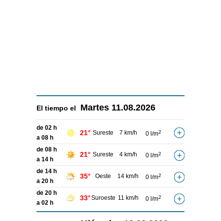
Martes
11.08.2026
El tiempo el
de 02 h
21°
Sureste
7 km/h
2
0 l/m
a 08 h
de 08 h
21°
Sureste
4 km/h
2
0 l/m
a 14 h
de 14 h
35°
Oeste
14 km/h
2
0 l/m
a 20 h
de 20 h
33°
Suroeste
11 km/h
2
0 l/m
a 02 h