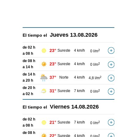
Jueves
13.08.2026
El tiempo el
de 02 h
23°
Sureste
4 km/h
2
0 l/m
a 08 h
de 08 h
23°
Sureste
4 km/h
2
0 l/m
a 14 h
de 14 h
37°
Norte
4 km/h
2
4,8 l/m
a 20 h
de 20 h
31°
Sureste
7 km/h
2
0 l/m
a 02 h
Viernes
14.08.2026
El tiempo el
de 02 h
21°
Sureste
7 km/h
2
0 l/m
a 08 h
de 08 h
22°
Sureste
4 km/h
2
0 l/m