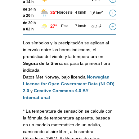
a 14 h
de 14 h
35°
Noroeste
4 km/h
2
1,6 l/m
a 20 h
de 20 h
27°
Este
7 km/h
2
0 l/m
a 02 h
Los símbolos y la precipitación se aplican al
intervalo entre las horas indicadas, el
pronóstico del viento y la temperatura en
Segura de la Sierra
es para la primera hora
indicada.
Datos Met Norway, bajo licencia
Norwegian
Licence for Open Government Data (NLOD)
2.0
y
Creative Commons 4.0 BY
International
* La temperatura de sensación se calcula con
la fórmula de temperatura aparente, basada
en un modelo matemático de un adulto,
caminando al aire libre, a la sombra
(Steadman 1994). A diferencia de otros