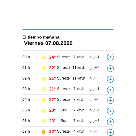
El tiempo
mañana
Viernes
07.08.2026
24°
00 h
Sureste
7 km/h
2
0 l/m
22°
01 h
Sureste
11 km/h
2
0 l/m
21°
02 h
Sureste
11 km/h
2
0 l/m
21°
03 h
Sureste
7 km/h
2
0 l/m
22°
04 h
Sureste
7 km/h
2
0 l/m
23°
05 h
Sur
7 km/h
2
0 l/m
23°
06 h
Sur
7 km/h
2
0 l/m
22°
07 h
Sureste
4 km/h
2
0 l/m