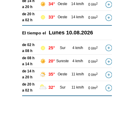
de 14 h
34°
Oeste
14 km/h
2
0 l/m
a 20 h
de 20 h
33°
Oeste
14 km/h
2
0 l/m
a 02 h
Lunes
10.08.2026
El tiempo el
de 02 h
25°
Sur
4 km/h
2
0 l/m
a 08 h
de 08 h
20°
Sureste
4 km/h
2
0 l/m
a 14 h
de 14 h
35°
Oeste
11 km/h
2
0 l/m
a 20 h
de 20 h
32°
Sur
11 km/h
2
0 l/m
a 02 h