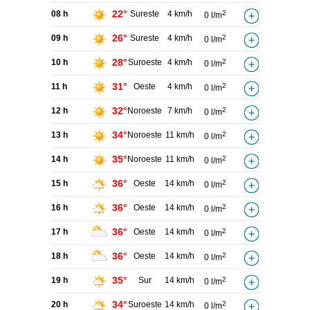
22°
08 h
Sureste
4 km/h
2
0 l/m
26°
09 h
Sureste
4 km/h
2
0 l/m
28°
10 h
Suroeste
4 km/h
2
0 l/m
31°
11 h
Oeste
4 km/h
2
0 l/m
32°
12 h
Noroeste
7 km/h
2
0 l/m
34°
13 h
Noroeste
11 km/h
2
0 l/m
35°
14 h
Noroeste
11 km/h
2
0 l/m
36°
15 h
Oeste
14 km/h
2
0 l/m
36°
16 h
Oeste
14 km/h
2
0 l/m
36°
17 h
Oeste
14 km/h
2
0 l/m
36°
18 h
Oeste
14 km/h
2
0 l/m
35°
19 h
Sur
14 km/h
2
0 l/m
34°
20 h
Suroeste
14 km/h
2
0 l/m