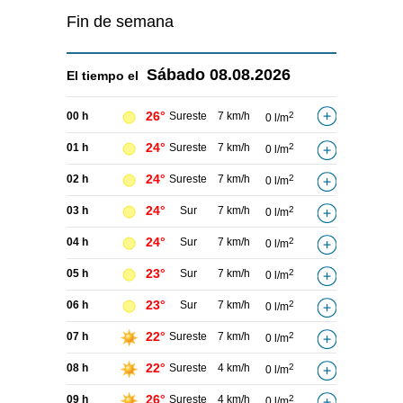
Fin de semana
Sábado
08.08.2026
El tiempo el
26°
00 h
Sureste
7 km/h
2
0 l/m
24°
01 h
Sureste
7 km/h
2
0 l/m
24°
02 h
Sureste
7 km/h
2
0 l/m
24°
03 h
Sur
7 km/h
2
0 l/m
24°
04 h
Sur
7 km/h
2
0 l/m
23°
05 h
Sur
7 km/h
2
0 l/m
23°
06 h
Sur
7 km/h
2
0 l/m
22°
07 h
Sureste
7 km/h
2
0 l/m
22°
08 h
Sureste
4 km/h
2
0 l/m
26°
09 h
Sureste
4 km/h
2
0 l/m