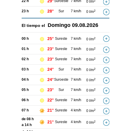
29°
22 h
Suroeste
7 km/h
2
0 l/m
28°
23 h
Sur
7 km/h
2
0 l/m
Domingo
09.08.2026
El tiempo el
25°
00 h
Sureste
7 km/h
2
0 l/m
23°
01 h
Sureste
7 km/h
2
0 l/m
23°
02 h
Sureste
7 km/h
2
0 l/m
24°
03 h
Sur
7 km/h
2
0 l/m
24°
04 h
Suroeste
7 km/h
2
0 l/m
23°
05 h
Sur
7 km/h
2
0 l/m
22°
06 h
Sureste
7 km/h
2
0 l/m
21°
07 h
Sureste
4 km/h
2
0 l/m
de 08 h
21°
Sureste
4 km/h
2
0 l/m
a 14 h