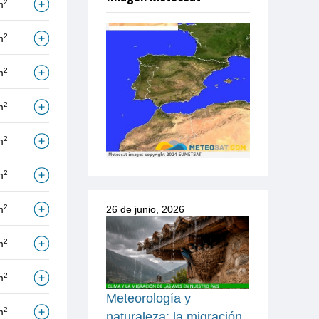
2
m
2
m
2
m
2
m
2
m
2
m
2
m
26 de junio, 2026
2
m
2
m
Meteorología y
2
m
naturaleza: la migración