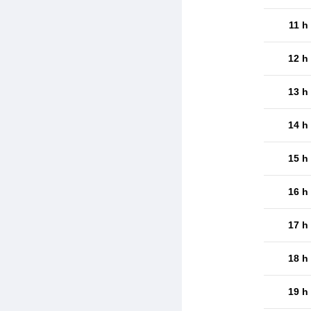
11 h
12 h
13 h
14 h
15 h
16 h
17 h
18 h
19 h