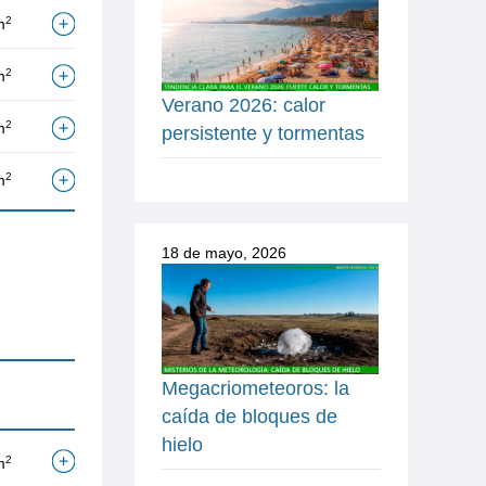
2
m
2
m
Verano 2026: calor
2
m
persistente y tormentas
2
m
18 de mayo, 2026
Megacriometeoros: la
caída de bloques de
hielo
2
m