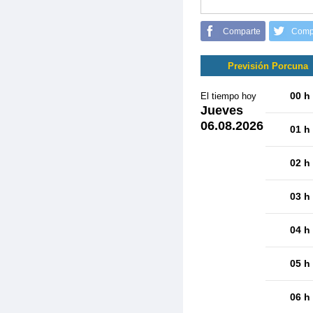
Comparte
Comp
Previsión Porcuna
00 h
El tiempo hoy
Jueves
06.08.2026
01 h
02 h
03 h
04 h
05 h
06 h