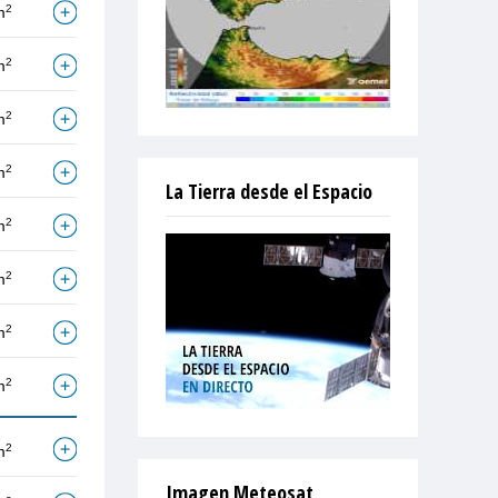
2
m
2
m
2
m
2
m
La Tierra desde el Espacio
2
m
2
m
2
m
2
m
2
m
Imagen Meteosat