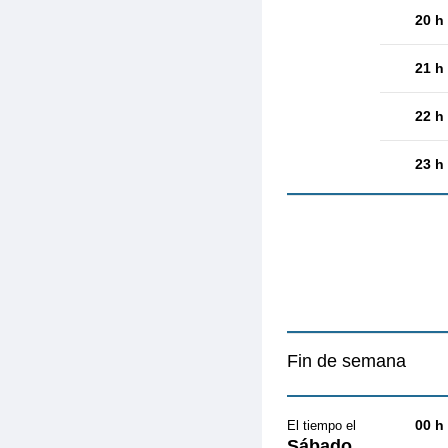
20 h
21 h
22 h
23 h
Fin de semana
00 h
El tiempo el
Sábado