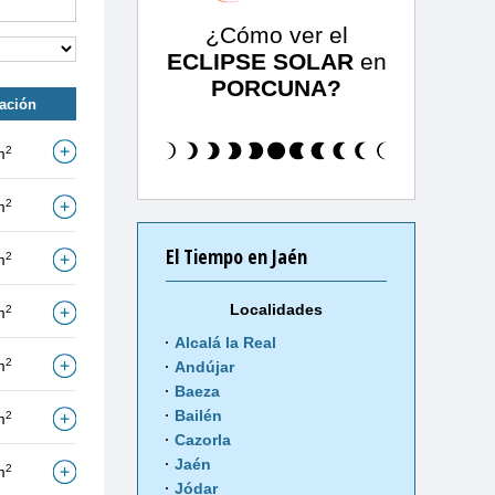
¿Cómo ver el
ECLIPSE SOLAR
en
PORCUNA?
tación
2
m
2
m
El Tiempo en Jaén
2
m
Localidades
2
m
Alcalá la Real
2
m
Andújar
Baeza
Bailén
2
m
Cazorla
Jaén
2
m
Jódar