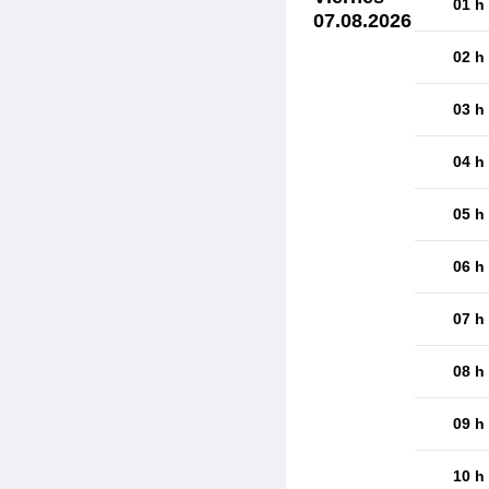
01 h
07.08.2026
02 h
03 h
04 h
05 h
06 h
07 h
08 h
09 h
10 h