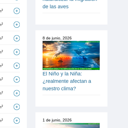
de las aves
2
m
2
m
2
8 de junio, 2026
m
2
m
2
m
El Niño y la Niña:
2
m
¿realmente afectan a
nuestro clima?
2
m
2
m
1 de junio, 2026
2
m