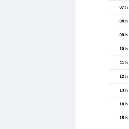
07 h
08 h
09 h
10 h
11 h
12 h
13 h
14 h
15 h