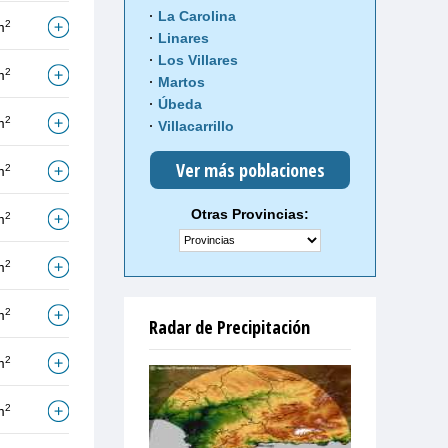
La Carolina
2
m
Linares
Los Villares
2
m
Martos
Úbeda
2
m
Villacarrillo
Ver más poblaciones
2
m
Otras Provincias:
2
m
2
m
2
m
Radar de Precipitación
2
m
2
m