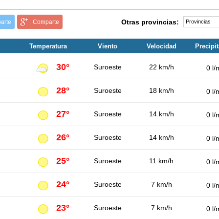
Otras provincias:
arte
Comparte
Temperatura
Viento
Velocidad
Precipi
30°
Suroeste
22 km/h
0 l/
28°
Suroeste
18 km/h
0 l/
27°
Suroeste
14 km/h
0 l/
26°
Suroeste
14 km/h
0 l/
25°
Suroeste
11 km/h
0 l/
24°
Suroeste
7 km/h
0 l/
23°
Suroeste
7 km/h
0 l/