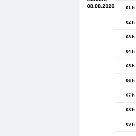
08.08.2026
01 h
02 h
03 h
04 h
05 h
06 h
07 h
08 h
09 h