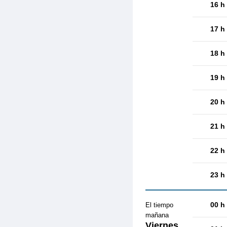
16 h
17 h
18 h
19 h
20 h
21 h
22 h
23 h
00 h
El tiempo
mañana
Viernes