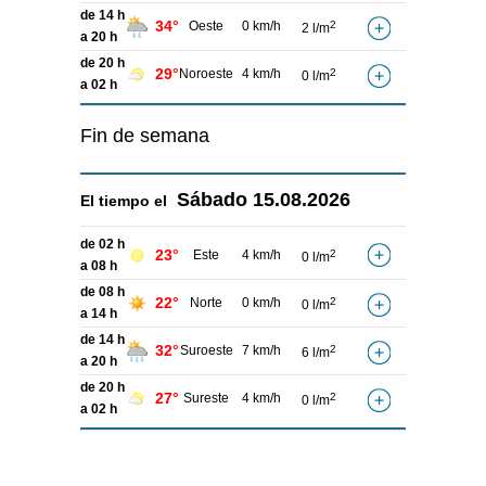
de 14 h
34°
Oeste
0 km/h
2
2 l/m
a 20 h
de 20 h
29°
Noroeste
4 km/h
2
0 l/m
a 02 h
Fin de semana
Sábado
15.08.2026
El tiempo el
de 02 h
23°
Este
4 km/h
2
0 l/m
a 08 h
de 08 h
22°
Norte
0 km/h
2
0 l/m
a 14 h
de 14 h
32°
Suroeste
7 km/h
2
6 l/m
a 20 h
de 20 h
27°
Sureste
4 km/h
2
0 l/m
a 02 h