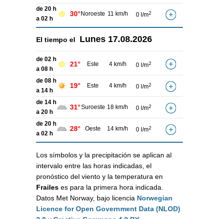
de 20 h
30°
Noroeste
11 km/h
2
0 l/m
a 02 h
Lunes
17.08.2026
El tiempo el
de 02 h
21°
Este
4 km/h
2
0 l/m
a 08 h
de 08 h
19°
Este
4 km/h
2
0 l/m
a 14 h
de 14 h
31°
Suroeste
18 km/h
2
0 l/m
a 20 h
de 20 h
28°
Oeste
14 km/h
2
0 l/m
a 02 h
Los símbolos y la precipitación se aplican al
intervalo entre las horas indicadas, el
pronóstico del viento y la temperatura en
Frailes
es para la primera hora indicada.
Datos Met Norway, bajo licencia
Norwegian
Licence for Open Government Data (NLOD)