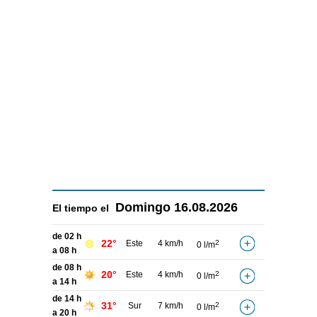
Domingo
16.08.2026
El tiempo el
de 02 h
22°
Este
4 km/h
2
0 l/m
a 08 h
de 08 h
20°
Este
4 km/h
2
0 l/m
a 14 h
de 14 h
31°
Sur
7 km/h
2
0 l/m
a 20 h