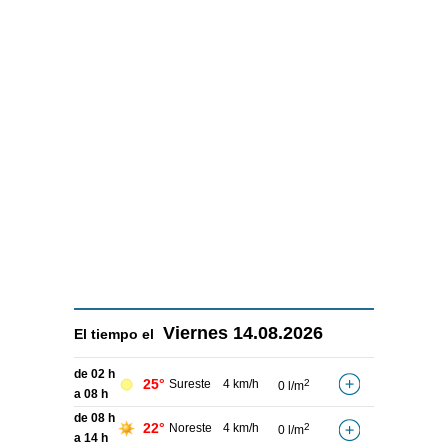
Viernes
14.08.2026
El tiempo el
de 02 h
25°
Sureste
4 km/h
2
0 l/m
a 08 h
de 08 h
22°
Noreste
4 km/h
2
0 l/m
a 14 h