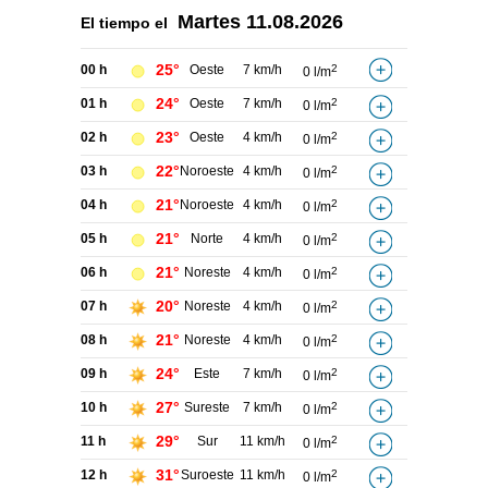
Martes
11.08.2026
El tiempo el
25°
00 h
Oeste
7 km/h
2
0 l/m
24°
01 h
Oeste
7 km/h
2
0 l/m
23°
02 h
Oeste
4 km/h
2
0 l/m
22°
03 h
Noroeste
4 km/h
2
0 l/m
21°
04 h
Noroeste
4 km/h
2
0 l/m
21°
05 h
Norte
4 km/h
2
0 l/m
21°
06 h
Noreste
4 km/h
2
0 l/m
20°
07 h
Noreste
4 km/h
2
0 l/m
21°
08 h
Noreste
4 km/h
2
0 l/m
24°
09 h
Este
7 km/h
2
0 l/m
27°
10 h
Sureste
7 km/h
2
0 l/m
29°
11 h
Sur
11 km/h
2
0 l/m
31°
12 h
Suroeste
11 km/h
2
0 l/m