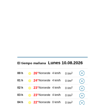
Lunes
10.08.2026
El tiempo
mañana
26°
00 h
Noroeste
4 km/h
2
0 l/m
24°
01 h
Noroeste
4 km/h
2
0 l/m
23°
02 h
Noroeste
4 km/h
2
0 l/m
23°
03 h
Noroeste
4 km/h
2
0 l/m
22°
04 h
Noroeste
0 km/h
2
0 l/m