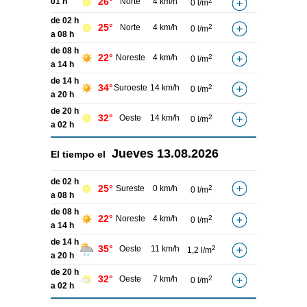
26°
01 h
Norte
4 km/h
2
0 l/m
de 02 h
25°
Norte
4 km/h
2
0 l/m
a 08 h
de 08 h
22°
Noreste
4 km/h
2
0 l/m
a 14 h
de 14 h
34°
Suroeste
14 km/h
2
0 l/m
a 20 h
de 20 h
32°
Oeste
14 km/h
2
0 l/m
a 02 h
Jueves
13.08.2026
El tiempo el
de 02 h
25°
Sureste
0 km/h
2
0 l/m
a 08 h
de 08 h
22°
Noreste
4 km/h
2
0 l/m
a 14 h
de 14 h
35°
Oeste
11 km/h
2
1,2 l/m
a 20 h
de 20 h
32°
Oeste
7 km/h
2
0 l/m
a 02 h