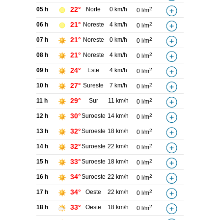
22°
05 h
Norte
0 km/h
2
0 l/m
21°
06 h
Noreste
4 km/h
2
0 l/m
21°
07 h
Noreste
0 km/h
2
0 l/m
21°
08 h
Noreste
4 km/h
2
0 l/m
24°
09 h
Este
4 km/h
2
0 l/m
27°
10 h
Sureste
7 km/h
2
0 l/m
29°
11 h
Sur
11 km/h
2
0 l/m
30°
12 h
Suroeste
14 km/h
2
0 l/m
32°
13 h
Suroeste
18 km/h
2
0 l/m
32°
14 h
Suroeste
22 km/h
2
0 l/m
33°
15 h
Suroeste
18 km/h
2
0 l/m
34°
16 h
Suroeste
22 km/h
2
0 l/m
34°
17 h
Oeste
22 km/h
2
0 l/m
33°
18 h
Oeste
18 km/h
2
0 l/m