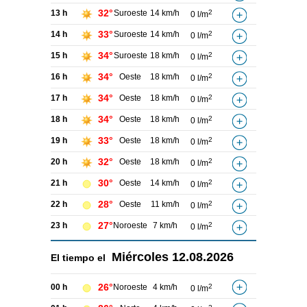
32°
13 h
Suroeste
14 km/h
2
0 l/m
33°
14 h
Suroeste
14 km/h
2
0 l/m
34°
15 h
Suroeste
18 km/h
2
0 l/m
34°
16 h
Oeste
18 km/h
2
0 l/m
34°
17 h
Oeste
18 km/h
2
0 l/m
34°
18 h
Oeste
18 km/h
2
0 l/m
33°
19 h
Oeste
18 km/h
2
0 l/m
32°
20 h
Oeste
18 km/h
2
0 l/m
30°
21 h
Oeste
14 km/h
2
0 l/m
28°
22 h
Oeste
11 km/h
2
0 l/m
27°
23 h
Noroeste
7 km/h
2
0 l/m
Miércoles
12.08.2026
El tiempo el
26°
00 h
Noroeste
4 km/h
2
0 l/m