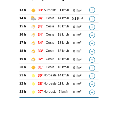
33°
13 h
Suroeste
11 km/h
2
0 l/m
34°
14 h
Oeste
14 km/h
2
0,1 l/m
34°
15 h
Oeste
18 km/h
2
0 l/m
34°
16 h
Oeste
18 km/h
2
0 l/m
34°
17 h
Oeste
18 km/h
2
0 l/m
33°
18 h
Oeste
18 km/h
2
0 l/m
32°
19 h
Oeste
18 km/h
2
0 l/m
31°
20 h
Oeste
18 km/h
2
0 l/m
30°
21 h
Noroeste
14 km/h
2
0 l/m
28°
22 h
Noroeste
11 km/h
2
0 l/m
27°
23 h
Noroeste
7 km/h
2
0 l/m