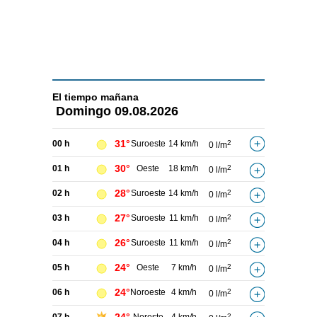
El tiempo
mañana
Domingo
09.08.2026
31°
00 h
Suroeste
14 km/h
2
0 l/m
30°
01 h
Oeste
18 km/h
2
0 l/m
28°
02 h
Suroeste
14 km/h
2
0 l/m
27°
03 h
Suroeste
11 km/h
2
0 l/m
26°
04 h
Suroeste
11 km/h
2
0 l/m
24°
05 h
Oeste
7 km/h
2
0 l/m
24°
06 h
Noroeste
4 km/h
2
0 l/m
2