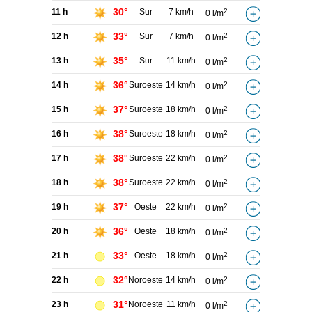
30°
11 h
Sur
7 km/h
2
0 l/m
33°
12 h
Sur
7 km/h
2
0 l/m
35°
13 h
Sur
11 km/h
2
0 l/m
36°
14 h
Suroeste
14 km/h
2
0 l/m
37°
15 h
Suroeste
18 km/h
2
0 l/m
38°
16 h
Suroeste
18 km/h
2
0 l/m
38°
17 h
Suroeste
22 km/h
2
0 l/m
38°
18 h
Suroeste
22 km/h
2
0 l/m
37°
19 h
Oeste
22 km/h
2
0 l/m
36°
20 h
Oeste
18 km/h
2
0 l/m
33°
21 h
Oeste
18 km/h
2
0 l/m
32°
22 h
Noroeste
14 km/h
2
0 l/m
31°
23 h
Noroeste
11 km/h
2
0 l/m