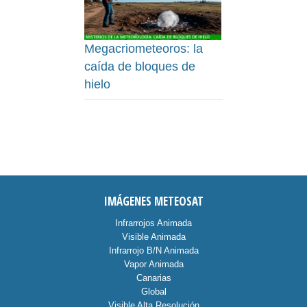
Megacriometeoros: la
caída de bloques de
hielo
IMÁGENES METEOSAT
Infrarrojos Animada
Visible Animada
Infrarrojo B/N Animada
Vapor Animada
Canarias
Global
Visible Alta Resolución