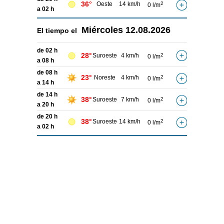
36°
Oeste
14 km/h
2
0 l/m
a 02 h
Miércoles
12.08.2026
El tiempo el
de 02 h
28°
Suroeste
4 km/h
2
0 l/m
a 08 h
de 08 h
23°
Noreste
4 km/h
2
0 l/m
a 14 h
de 14 h
38°
Suroeste
7 km/h
2
0 l/m
a 20 h
de 20 h
38°
Suroeste
14 km/h
2
0 l/m
a 02 h