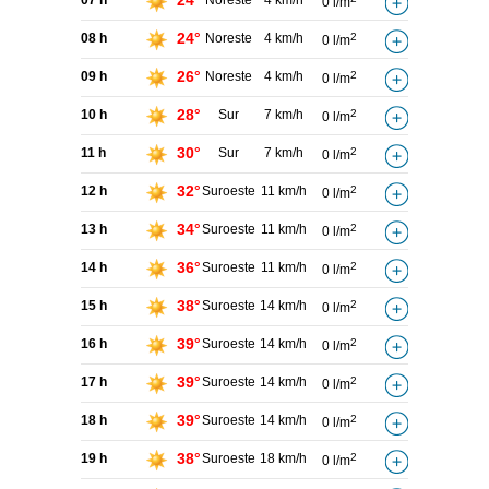
24°
07 h
Noreste
4 km/h
0 l/m
24°
08 h
Noreste
4 km/h
2
0 l/m
26°
09 h
Noreste
4 km/h
2
0 l/m
28°
10 h
Sur
7 km/h
2
0 l/m
30°
11 h
Sur
7 km/h
2
0 l/m
32°
12 h
Suroeste
11 km/h
2
0 l/m
34°
13 h
Suroeste
11 km/h
2
0 l/m
36°
14 h
Suroeste
11 km/h
2
0 l/m
38°
15 h
Suroeste
14 km/h
2
0 l/m
39°
16 h
Suroeste
14 km/h
2
0 l/m
39°
17 h
Suroeste
14 km/h
2
0 l/m
39°
18 h
Suroeste
14 km/h
2
0 l/m
38°
19 h
Suroeste
18 km/h
2
0 l/m