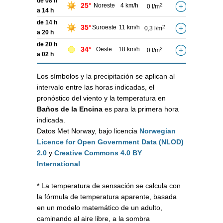
de 08 h
25°
Noreste
4 km/h
2
0 l/m
a 14 h
de 14 h
35°
Suroeste
11 km/h
2
0,3 l/m
a 20 h
de 20 h
34°
Oeste
18 km/h
2
0 l/m
a 02 h
Los símbolos y la precipitación se aplican al
intervalo entre las horas indicadas, el
pronóstico del viento y la temperatura en
Baños de la Encina
es para la primera hora
indicada.
Datos Met Norway, bajo licencia
Norwegian
Licence for Open Government Data (NLOD)
2.0
y
Creative Commons 4.0 BY
International
* La temperatura de sensación se calcula con
la fórmula de temperatura aparente, basada
en un modelo matemático de un adulto,
caminando al aire libre, a la sombra