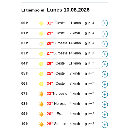
Lunes
10.08.2026
El tiempo el
31°
00 h
Oeste
11 km/h
2
0 l/m
29°
01 h
Oeste
7 km/h
2
0 l/m
28°
02 h
Suroeste
14 km/h
2
0 l/m
27°
03 h
Suroeste
14 km/h
2
0 l/m
26°
04 h
Oeste
11 km/h
2
0 l/m
25°
05 h
Oeste
7 km/h
2
0 l/m
24°
06 h
Oeste
7 km/h
2
0 l/m
23°
07 h
Noroeste
4 km/h
2
0 l/m
23°
08 h
Noreste
4 km/h
2
0 l/m
26°
09 h
Este
4 km/h
2
0 l/m
28°
10 h
Sureste
4 km/h
2
0 l/m