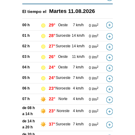
Martes
11.08.2026
El tiempo el
29°
00 h
Oeste
7 km/h
2
0 l/m
28°
01 h
Suroeste
14 km/h
2
0 l/m
27°
02 h
Suroeste
14 km/h
2
0 l/m
26°
03 h
Oeste
11 km/h
2
0 l/m
24°
04 h
Oeste
7 km/h
2
0 l/m
24°
05 h
Suroeste
7 km/h
2
0 l/m
23°
06 h
Noroeste
4 km/h
2
0 l/m
22°
07 h
Norte
4 km/h
2
0 l/m
de 08 h
23°
Noreste
4 km/h
2
0 l/m
a 14 h
de 14 h
37°
Suroeste
7 km/h
2
0 l/m
a 20 h
de 20 h