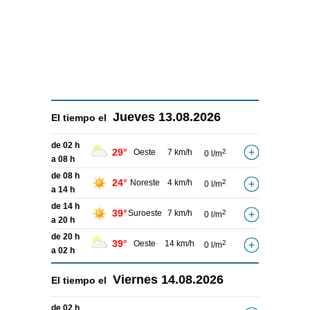
Jueves
13.08.2026
El tiempo el
de 02 h
29°
Oeste
7 km/h
2
0 l/m
a 08 h
de 08 h
24°
Noreste
4 km/h
2
0 l/m
a 14 h
de 14 h
39°
Suroeste
7 km/h
2
0 l/m
a 20 h
de 20 h
39°
Oeste
14 km/h
2
0 l/m
a 02 h
Viernes
14.08.2026
El tiempo el
de 02 h