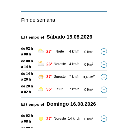
Fin de semana
Sábado
15.08.2026
El tiempo el
de 02 h
27°
Norte
4 km/h
2
0 l/m
a 08 h
de 08 h
26°
Noreste
4 km/h
2
0 l/m
a 14 h
de 14 h
37°
Sureste
7 km/h
2
0,4 l/m
a 20 h
de 20 h
35°
Sur
7 km/h
2
0 l/m
a 02 h
Domingo
16.08.2026
El tiempo el
de 02 h
27°
Noreste
14 km/h
2
0 l/m
a 08 h