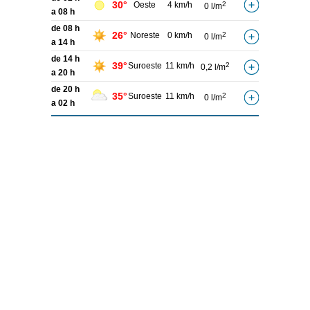
30°
Oeste
4 km/h
2
0 l/m
a 08 h
de 08 h
26°
Noreste
0 km/h
2
0 l/m
a 14 h
de 14 h
39°
Suroeste
11 km/h
2
0,2 l/m
a 20 h
de 20 h
35°
Suroeste
11 km/h
2
0 l/m
a 02 h