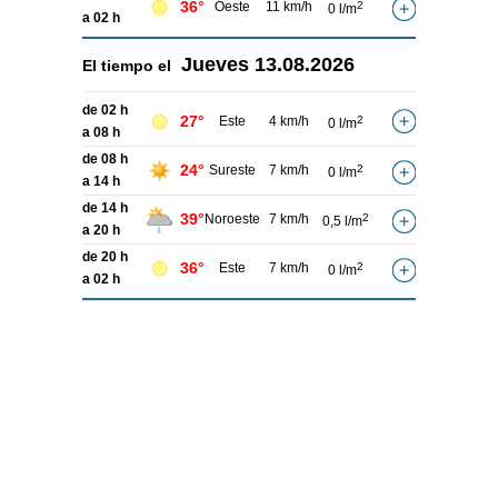
36°
Oeste
11 km/h
2
0 l/m
a 02 h
Jueves
13.08.2026
El tiempo el
de 02 h
27°
Este
4 km/h
2
0 l/m
a 08 h
de 08 h
24°
Sureste
7 km/h
2
0 l/m
a 14 h
de 14 h
39°
Noroeste
7 km/h
2
0,5 l/m
a 20 h
de 20 h
36°
Este
7 km/h
2
0 l/m
a 02 h