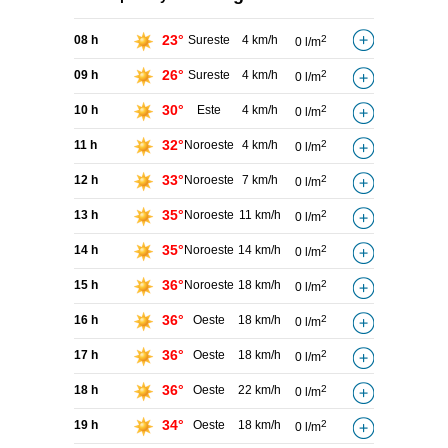
23°
08 h
Sureste
4 km/h
2
0 l/m
26°
09 h
Sureste
4 km/h
2
0 l/m
30°
10 h
Este
4 km/h
2
0 l/m
32°
11 h
Noroeste
4 km/h
2
0 l/m
33°
12 h
Noroeste
7 km/h
2
0 l/m
35°
13 h
Noroeste
11 km/h
2
0 l/m
35°
14 h
Noroeste
14 km/h
2
0 l/m
36°
15 h
Noroeste
18 km/h
2
0 l/m
36°
16 h
Oeste
18 km/h
2
0 l/m
36°
17 h
Oeste
18 km/h
2
0 l/m
36°
18 h
Oeste
22 km/h
2
0 l/m
34°
19 h
Oeste
18 km/h
2
0 l/m