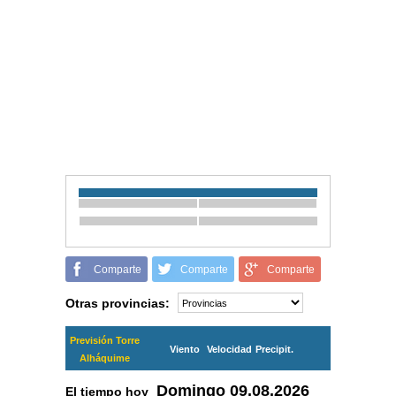
Comparte
Comparte
Comparte
Otras provincias:
Previsión Torre
Viento
Velocidad
Precipit.
Alháquime
Domingo
09.08.2026
El tiempo hoy