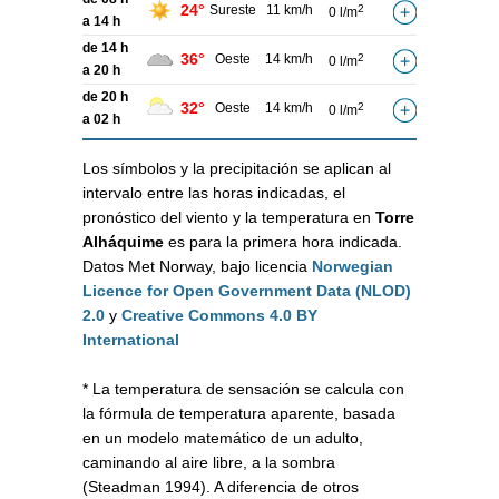
24°
Sureste
11 km/h
2
0 l/m
a 14 h
de 14 h
36°
Oeste
14 km/h
2
0 l/m
a 20 h
de 20 h
32°
Oeste
14 km/h
2
0 l/m
a 02 h
Los símbolos y la precipitación se aplican al
intervalo entre las horas indicadas, el
pronóstico del viento y la temperatura en
Torre
Alháquime
es para la primera hora indicada.
Datos Met Norway, bajo licencia
Norwegian
Licence for Open Government Data (NLOD)
2.0
y
Creative Commons 4.0 BY
International
* La temperatura de sensación se calcula con
la fórmula de temperatura aparente, basada
en un modelo matemático de un adulto,
caminando al aire libre, a la sombra
(Steadman 1994). A diferencia de otros