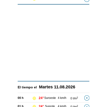
Martes
11.08.2026
El tiempo el
24°
00 h
Suroeste
4 km/h
2
0 l/m
24°
01 h
Sureste
4 km/h
2
0 l/m