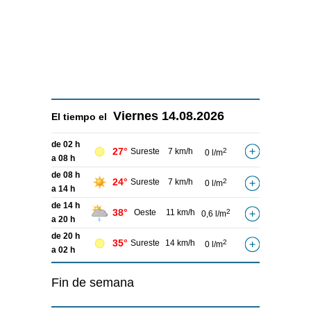
Viernes
14.08.2026
El tiempo el
de 02 h
27°
Sureste
7 km/h
2
0 l/m
a 08 h
de 08 h
24°
Sureste
7 km/h
2
0 l/m
a 14 h
de 14 h
38°
Oeste
11 km/h
2
0,6 l/m
a 20 h
de 20 h
35°
Sureste
14 km/h
2
0 l/m
a 02 h
Fin de semana