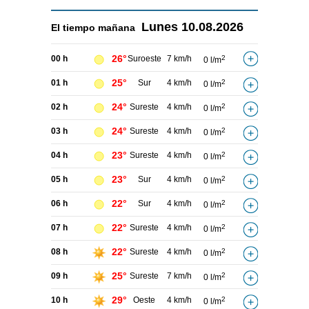
Lunes
10.08.2026
El tiempo
mañana
26°
00 h
Suroeste
7 km/h
2
0 l/m
25°
01 h
Sur
4 km/h
2
0 l/m
24°
02 h
Sureste
4 km/h
2
0 l/m
24°
03 h
Sureste
4 km/h
2
0 l/m
23°
04 h
Sureste
4 km/h
2
0 l/m
23°
05 h
Sur
4 km/h
2
0 l/m
22°
06 h
Sur
4 km/h
2
0 l/m
22°
07 h
Sureste
4 km/h
2
0 l/m
22°
08 h
Sureste
4 km/h
2
0 l/m
25°
09 h
Sureste
7 km/h
2
0 l/m
29°
10 h
Oeste
4 km/h
2
0 l/m