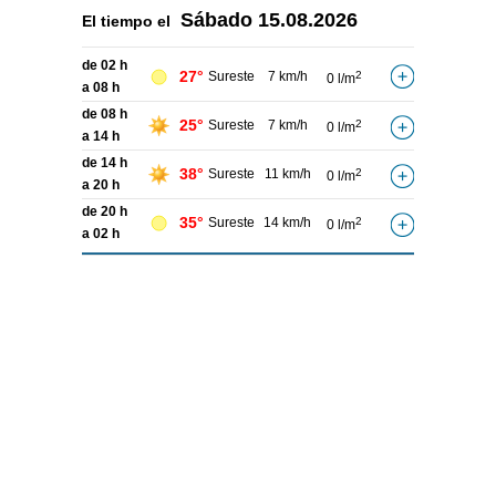
Sábado
15.08.2026
El tiempo el
de 02 h
27°
Sureste
7 km/h
2
0 l/m
a 08 h
de 08 h
25°
Sureste
7 km/h
2
0 l/m
a 14 h
de 14 h
38°
Sureste
11 km/h
2
0 l/m
a 20 h
de 20 h
35°
Sureste
14 km/h
2
0 l/m
a 02 h