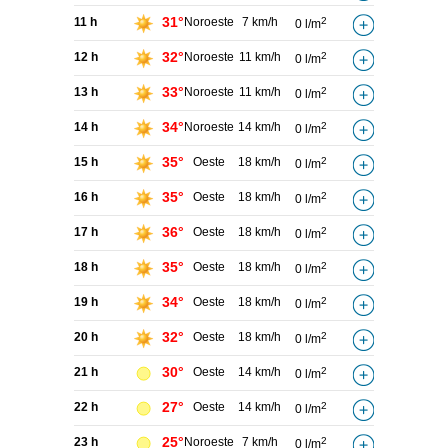
31°
11 h
Noroeste
7 km/h
2
0 l/m
32°
12 h
Noroeste
11 km/h
2
0 l/m
33°
13 h
Noroeste
11 km/h
2
0 l/m
34°
14 h
Noroeste
14 km/h
2
0 l/m
35°
15 h
Oeste
18 km/h
2
0 l/m
35°
16 h
Oeste
18 km/h
2
0 l/m
36°
17 h
Oeste
18 km/h
2
0 l/m
35°
18 h
Oeste
18 km/h
2
0 l/m
34°
19 h
Oeste
18 km/h
2
0 l/m
32°
20 h
Oeste
18 km/h
2
0 l/m
30°
21 h
Oeste
14 km/h
2
0 l/m
27°
22 h
Oeste
14 km/h
2
0 l/m
25°
23 h
Noroeste
7 km/h
2
0 l/m