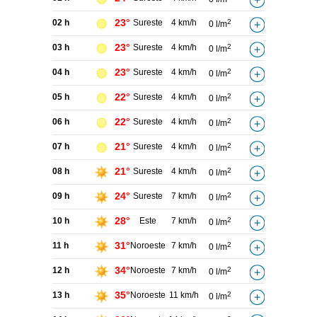
23°
02 h
Sureste
4 km/h
2
0 l/m
23°
03 h
Sureste
4 km/h
2
0 l/m
23°
04 h
Sureste
4 km/h
2
0 l/m
22°
05 h
Sureste
4 km/h
2
0 l/m
22°
06 h
Sureste
4 km/h
2
0 l/m
21°
07 h
Sureste
4 km/h
2
0 l/m
21°
08 h
Sureste
4 km/h
2
0 l/m
24°
09 h
Sureste
7 km/h
2
0 l/m
28°
10 h
Este
7 km/h
2
0 l/m
31°
11 h
Noroeste
7 km/h
2
0 l/m
34°
12 h
Noroeste
7 km/h
2
0 l/m
35°
13 h
Noroeste
11 km/h
2
0 l/m