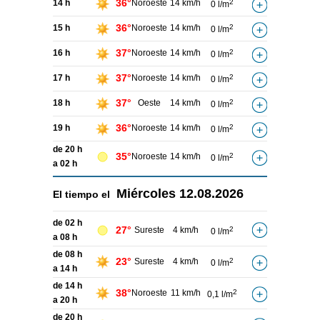
36°
14 h
Noroeste
14 km/h
2
0 l/m
36°
15 h
Noroeste
14 km/h
2
0 l/m
37°
16 h
Noroeste
14 km/h
2
0 l/m
37°
17 h
Noroeste
14 km/h
2
0 l/m
37°
18 h
Oeste
14 km/h
2
0 l/m
36°
19 h
Noroeste
14 km/h
2
0 l/m
de 20 h
35°
Noroeste
14 km/h
2
0 l/m
a 02 h
Miércoles
12.08.2026
El tiempo el
de 02 h
27°
Sureste
4 km/h
2
0 l/m
a 08 h
de 08 h
23°
Sureste
4 km/h
2
0 l/m
a 14 h
de 14 h
38°
Noroeste
11 km/h
2
0,1 l/m
a 20 h
de 20 h