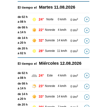
Martes
11.08.2026
El tiempo el
de 02 h
24°
Norte
0 km/h
2
0 l/m
a 08 h
de 08 h
22°
Noreste
4 km/h
2
0 l/m
a 14 h
de 14 h
32°
Sureste
14 km/h
2
0 l/m
a 20 h
de 20 h
28°
Sureste
11 km/h
2
0 l/m
a 02 h
Miércoles
12.08.2026
El tiempo el
de 02 h
24°
Este
4 km/h
2
0 l/m
a 08 h
de 08 h
23°
Noreste
4 km/h
2
0 l/m
a 14 h
de 14 h
33°
Sureste
14 km/h
2
0 l/m
a 20 h
de 20 h
2