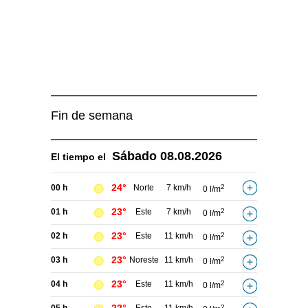
Fin de semana
Sábado
08.08.2026
El tiempo el
24°
00 h
Norte
7 km/h
2
0 l/m
23°
01 h
Este
7 km/h
2
0 l/m
23°
02 h
Este
11 km/h
2
0 l/m
23°
03 h
Noreste
11 km/h
2
0 l/m
23°
04 h
Este
11 km/h
2
0 l/m
2