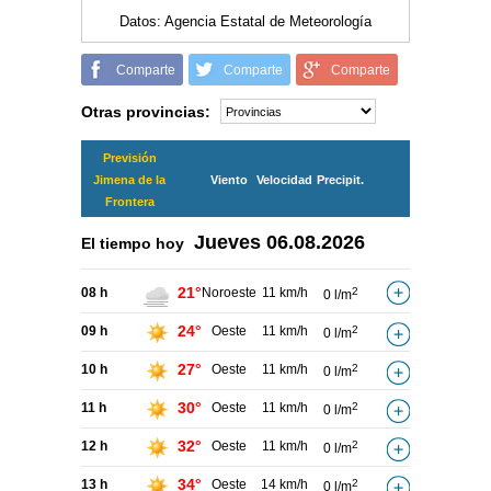
Datos: Agencia Estatal de Meteorología
Comparte
Comparte
Comparte
Otras provincias:
Previsión
Jimena de la
Viento
Velocidad
Precipit.
Frontera
Jueves
06.08.2026
El tiempo hoy
21°
08 h
Noroeste
11 km/h
2
0 l/m
24°
09 h
Oeste
11 km/h
2
0 l/m
27°
10 h
Oeste
11 km/h
2
0 l/m
30°
11 h
Oeste
11 km/h
2
0 l/m
32°
12 h
Oeste
11 km/h
2
0 l/m
34°
13 h
Oeste
14 km/h
2
0 l/m