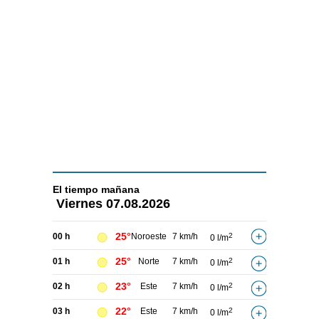
El tiempo
mañana
Viernes
07.08.2026
25°
00 h
Noroeste
7 km/h
2
0 l/m
25°
01 h
Norte
7 km/h
2
0 l/m
23°
02 h
Este
7 km/h
2
0 l/m
22°
03 h
Este
7 km/h
2
0 l/m