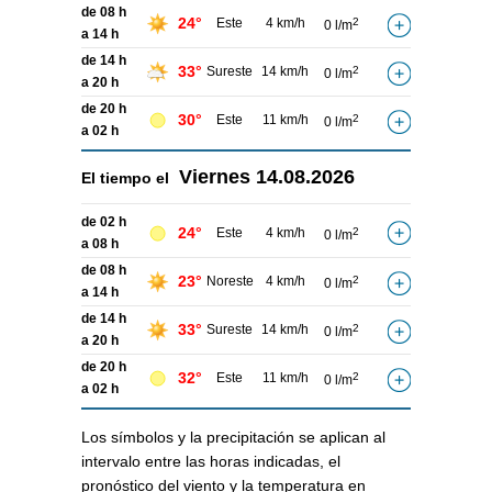
de 08 h
24°
Este
4 km/h
2
0 l/m
a 14 h
de 14 h
33°
Sureste
14 km/h
2
0 l/m
a 20 h
de 20 h
30°
Este
11 km/h
2
0 l/m
a 02 h
Viernes
14.08.2026
El tiempo el
de 02 h
24°
Este
4 km/h
2
0 l/m
a 08 h
de 08 h
23°
Noreste
4 km/h
2
0 l/m
a 14 h
de 14 h
33°
Sureste
14 km/h
2
0 l/m
a 20 h
de 20 h
32°
Este
11 km/h
2
0 l/m
a 02 h
Los símbolos y la precipitación se aplican al
intervalo entre las horas indicadas, el
pronóstico del viento y la temperatura en