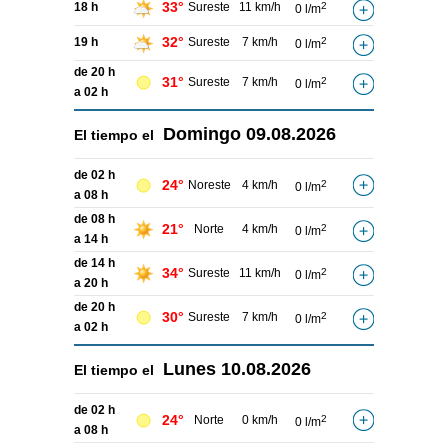
33°
18 h
Sureste
11 km/h
2
0 l/m
32°
19 h
Sureste
7 km/h
2
0 l/m
de 20 h
31°
Sureste
7 km/h
2
0 l/m
a 02 h
Domingo
09.08.2026
El tiempo el
de 02 h
24°
Noreste
4 km/h
2
0 l/m
a 08 h
de 08 h
21°
Norte
4 km/h
2
0 l/m
a 14 h
de 14 h
34°
Sureste
11 km/h
2
0 l/m
a 20 h
de 20 h
30°
Sureste
7 km/h
2
0 l/m
a 02 h
Lunes
10.08.2026
El tiempo el
de 02 h
24°
Norte
0 km/h
2
0 l/m
a 08 h