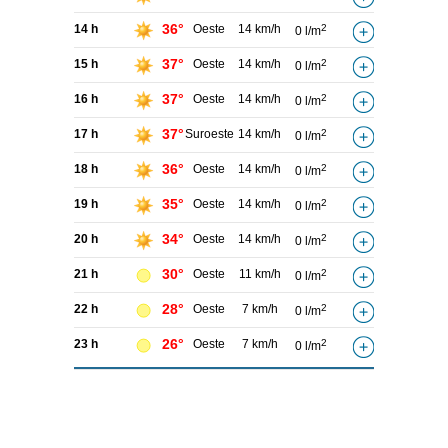
36°
14 h
Oeste
14 km/h
2
0 l/m
37°
15 h
Oeste
14 km/h
2
0 l/m
37°
16 h
Oeste
14 km/h
2
0 l/m
37°
17 h
Suroeste
14 km/h
2
0 l/m
36°
18 h
Oeste
14 km/h
2
0 l/m
35°
19 h
Oeste
14 km/h
2
0 l/m
34°
20 h
Oeste
14 km/h
2
0 l/m
30°
21 h
Oeste
11 km/h
2
0 l/m
28°
22 h
Oeste
7 km/h
2
0 l/m
26°
23 h
Oeste
7 km/h
2
0 l/m