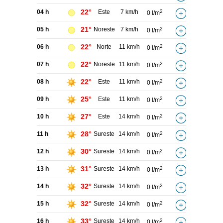
22°
04 h
Este
7 km/h
2
0 l/m
21°
05 h
Noreste
7 km/h
2
0 l/m
22°
06 h
Norte
11 km/h
2
0 l/m
22°
07 h
Noreste
11 km/h
2
0 l/m
22°
08 h
Este
11 km/h
2
0 l/m
25°
09 h
Este
11 km/h
2
0 l/m
27°
10 h
Este
14 km/h
2
0 l/m
28°
11 h
Sureste
14 km/h
2
0 l/m
30°
12 h
Sureste
14 km/h
2
0 l/m
31°
13 h
Sureste
14 km/h
2
0 l/m
32°
14 h
Sureste
14 km/h
2
0 l/m
32°
15 h
Sureste
14 km/h
2
0 l/m
33°
16 h
Sureste
14 km/h
2
0 l/m