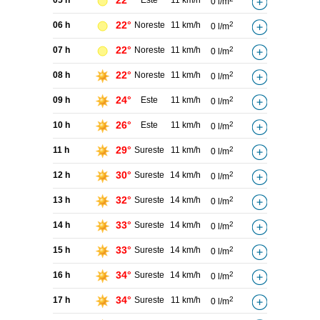
22°
05 h
Este
11 km/h
0 l/m
22°
06 h
Noreste
11 km/h
2
0 l/m
22°
07 h
Noreste
11 km/h
2
0 l/m
22°
08 h
Noreste
11 km/h
2
0 l/m
24°
09 h
Este
11 km/h
2
0 l/m
26°
10 h
Este
11 km/h
2
0 l/m
29°
11 h
Sureste
11 km/h
2
0 l/m
30°
12 h
Sureste
14 km/h
2
0 l/m
32°
13 h
Sureste
14 km/h
2
0 l/m
33°
14 h
Sureste
14 km/h
2
0 l/m
33°
15 h
Sureste
14 km/h
2
0 l/m
34°
16 h
Sureste
14 km/h
2
0 l/m
34°
17 h
Sureste
11 km/h
2
0 l/m