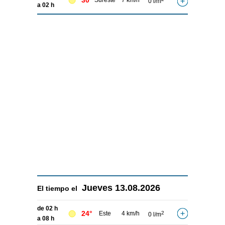
30°
Sureste
7 km/h
0 l/m
a 02 h
Jueves
13.08.2026
El tiempo el
de 02 h
24°
Este
4 km/h
2
0 l/m
a 08 h