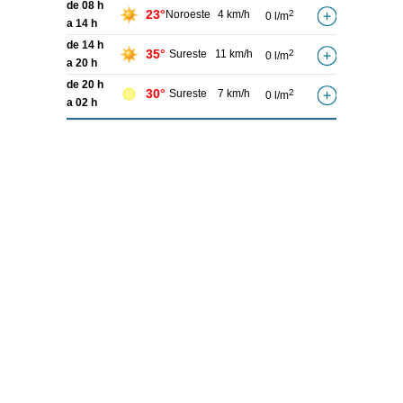
de 08 h
23°
Noroeste
4 km/h
2
0 l/m
a 14 h
de 14 h
35°
Sureste
11 km/h
2
0 l/m
a 20 h
de 20 h
30°
Sureste
7 km/h
2
0 l/m
a 02 h