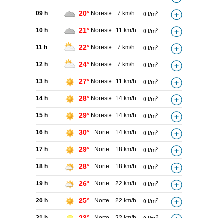
20°
09 h
Noreste
7 km/h
2
0 l/m
21°
10 h
Noreste
11 km/h
2
0 l/m
22°
11 h
Noreste
7 km/h
2
0 l/m
24°
12 h
Noreste
7 km/h
2
0 l/m
27°
13 h
Noreste
11 km/h
2
0 l/m
28°
14 h
Noreste
14 km/h
2
0 l/m
29°
15 h
Noreste
14 km/h
2
0 l/m
30°
16 h
Norte
14 km/h
2
0 l/m
29°
17 h
Norte
18 km/h
2
0 l/m
28°
18 h
Norte
18 km/h
2
0 l/m
26°
19 h
Norte
22 km/h
2
0 l/m
25°
20 h
Norte
22 km/h
2
0 l/m
23°
21 h
Norte
22 km/h
2