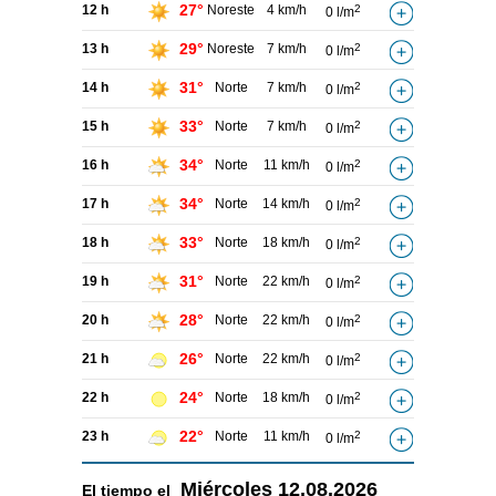
27°
12 h
Noreste
4 km/h
2
0 l/m
29°
13 h
Noreste
7 km/h
2
0 l/m
31°
14 h
Norte
7 km/h
2
0 l/m
33°
15 h
Norte
7 km/h
2
0 l/m
34°
16 h
Norte
11 km/h
2
0 l/m
34°
17 h
Norte
14 km/h
2
0 l/m
33°
18 h
Norte
18 km/h
2
0 l/m
31°
19 h
Norte
22 km/h
2
0 l/m
28°
20 h
Norte
22 km/h
2
0 l/m
26°
21 h
Norte
22 km/h
2
0 l/m
24°
22 h
Norte
18 km/h
2
0 l/m
22°
23 h
Norte
11 km/h
2
0 l/m
Miércoles
12.08.2026
El tiempo el