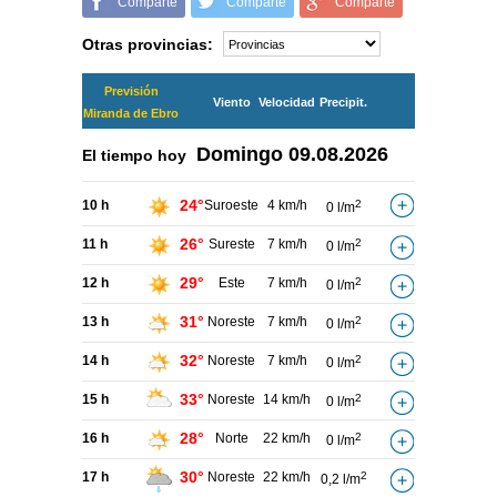
Comparte
Comparte
Comparte
Otras provincias:
Previsión
Viento
Velocidad
Precipit.
Miranda de Ebro
Domingo
09.08.2026
El tiempo hoy
24°
10 h
Suroeste
4 km/h
2
0 l/m
26°
11 h
Sureste
7 km/h
2
0 l/m
29°
12 h
Este
7 km/h
2
0 l/m
31°
13 h
Noreste
7 km/h
2
0 l/m
32°
14 h
Noreste
7 km/h
2
0 l/m
33°
15 h
Noreste
14 km/h
2
0 l/m
28°
16 h
Norte
22 km/h
2
0 l/m
30°
17 h
Noreste
22 km/h
2
0,2 l/m