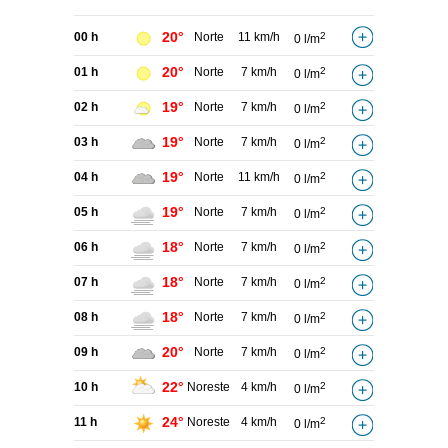
20°
00 h
Norte
11 km/h
2
0 l/m
20°
01 h
Norte
7 km/h
2
0 l/m
19°
02 h
Norte
7 km/h
2
0 l/m
19°
03 h
Norte
7 km/h
2
0 l/m
19°
04 h
Norte
11 km/h
2
0 l/m
19°
05 h
Norte
7 km/h
2
0 l/m
18°
06 h
Norte
7 km/h
2
0 l/m
18°
07 h
Norte
7 km/h
2
0 l/m
18°
08 h
Norte
7 km/h
2
0 l/m
20°
09 h
Norte
7 km/h
2
0 l/m
22°
10 h
Noreste
4 km/h
2
0 l/m
24°
11 h
Noreste
4 km/h
2
0 l/m