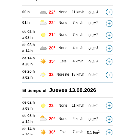
22°
00 h
Norte
11 km/h
2
0 l/m
22°
01 h
Norte
7 km/h
2
0 l/m
de 02 h
21°
Norte
7 km/h
2
0 l/m
a 08 h
de 08 h
20°
Norte
4 km/h
2
0 l/m
a 14 h
de 14 h
35°
Este
4 km/h
2
0 l/m
a 20 h
de 20 h
32°
Noreste
18 km/h
2
0 l/m
a 02 h
Jueves
13.08.2026
El tiempo el
de 02 h
22°
Norte
11 km/h
2
0 l/m
a 08 h
de 08 h
20°
Norte
4 km/h
2
0 l/m
a 14 h
de 14 h
36°
Este
7 km/h
2
0,1 l/m