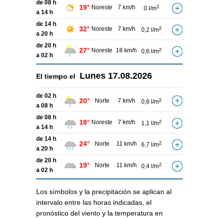
de 08 h
19°
Noreste
7 km/h
2
0 l/m
a 14 h
de 14 h
32°
Noreste
7 km/h
2
0,2 l/m
a 20 h
de 20 h
27°
Noreste
18 km/h
2
0,6 l/m
a 02 h
Lunes
17.08.2026
El tiempo el
de 02 h
20°
Norte
7 km/h
2
0,6 l/m
a 08 h
de 08 h
18°
Noreste
7 km/h
2
1,1 l/m
a 14 h
de 14 h
24°
Norte
11 km/h
2
6,7 l/m
a 20 h
de 20 h
19°
Norte
11 km/h
2
0,4 l/m
a 02 h
Los símbolos y la precipitación se aplican al
intervalo entre las horas indicadas, el
pronóstico del viento y la temperatura en