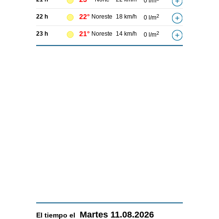
0 l/m
22°
22 h
Noreste
18 km/h
2
0 l/m
21°
23 h
Noreste
14 km/h
2
0 l/m
Martes
11.08.2026
El tiempo el