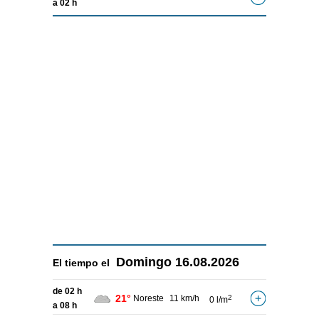
a 02 h
Domingo
16.08.2026
El tiempo el
de 02 h
21°
Noreste
11 km/h
2
0 l/m
a 08 h