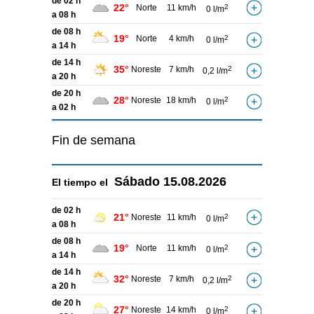
de 02 h
22°
Norte
11 km/h
2
0 l/m
a 08 h
de 08 h
19°
Norte
4 km/h
2
0 l/m
a 14 h
de 14 h
35°
Noreste
7 km/h
2
0,2 l/m
a 20 h
de 20 h
28°
Noreste
18 km/h
2
0 l/m
a 02 h
Fin de semana
Sábado
15.08.2026
El tiempo el
de 02 h
21°
Noreste
11 km/h
2
0 l/m
a 08 h
de 08 h
19°
Norte
11 km/h
2
0 l/m
a 14 h
de 14 h
32°
Noreste
7 km/h
2
0,2 l/m
a 20 h
de 20 h
27°
Noreste
14 km/h
2
0 l/m