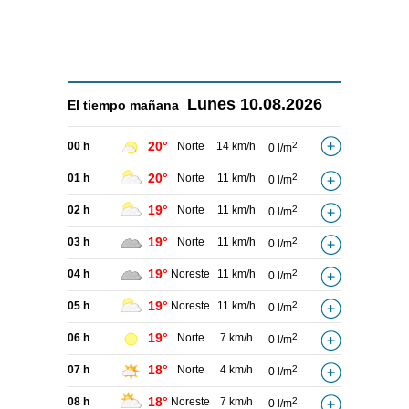
Lunes
10.08.2026
El tiempo
mañana
20°
00 h
Norte
14 km/h
2
0 l/m
20°
01 h
Norte
11 km/h
2
0 l/m
19°
02 h
Norte
11 km/h
2
0 l/m
19°
03 h
Norte
11 km/h
2
0 l/m
19°
04 h
Noreste
11 km/h
2
0 l/m
19°
05 h
Noreste
11 km/h
2
0 l/m
19°
06 h
Norte
7 km/h
2
0 l/m
18°
07 h
Norte
4 km/h
2
0 l/m
18°
08 h
Noreste
7 km/h
2
0 l/m