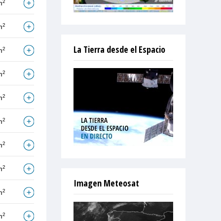
2
m
2
m
La Tierra desde el Espacio
2
m
2
m
2
m
2
m
2
m
2
m
Imagen Meteosat
2
m
2
m