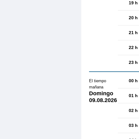
19 h
20 h
21 h
22 h
23 h
00 h
El tiempo
mañana
Domingo
01 h
09.08.2026
02 h
03 h