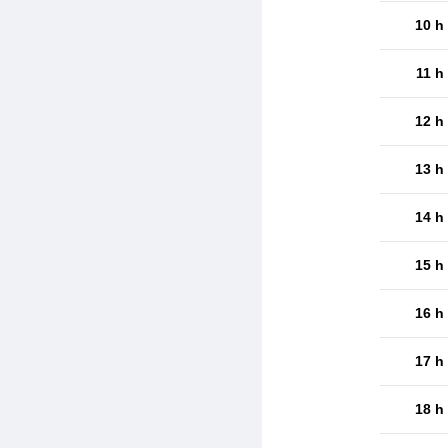
10 h
11 h
12 h
13 h
14 h
15 h
16 h
17 h
18 h