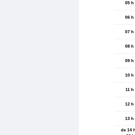
05 h
06 h
07 h
08 h
09 h
10 h
11 h
12 h
13 h
de 14 