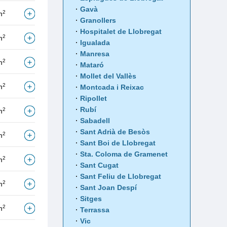
Gavà
2
m
Granollers
Hospitalet de Llobregat
2
m
Igualada
Manresa
2
m
Mataró
Mollet del Vallès
2
m
Montcada i Reixac
Ripollet
Rubí
2
m
Sabadell
Sant Adrià de Besòs
2
m
Sant Boi de Llobregat
Sta. Coloma de Gramenet
2
m
Sant Cugat
Sant Feliu de Llobregat
2
m
Sant Joan Despí
Sitges
2
m
Terrassa
Vic