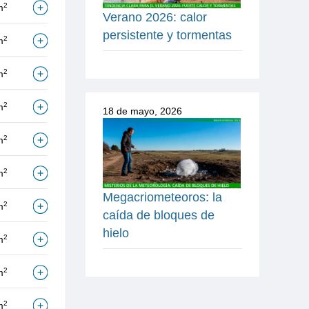
2
m
Verano 2026: calor
persistente y tormentas
2
m
2
m
2
m
18 de mayo, 2026
2
m
2
m
Megacriometeoros: la
2
m
caída de bloques de
hielo
2
m
2
m
2
m