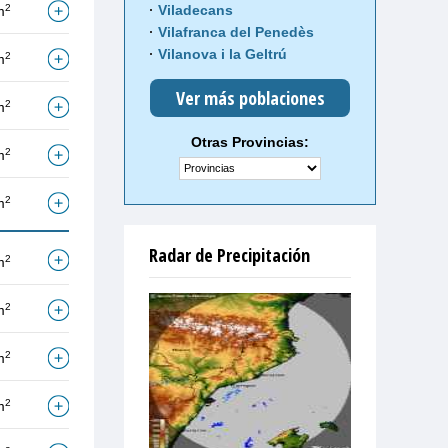
2
Viladecans
m
Vilafranca del Penedès
Vilanova i la Geltrú
2
m
Ver más poblaciones
2
m
Otras Provincias:
2
m
2
m
Radar de Precipitación
2
m
2
m
2
m
2
m