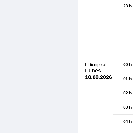
23 h
00 h
El tiempo el
Lunes
10.08.2026
01 h
02 h
03 h
04 h