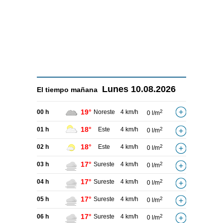
Lunes
10.08.2026
El tiempo
mañana
19°
00 h
Noreste
4 km/h
2
0 l/m
18°
01 h
Este
4 km/h
2
0 l/m
18°
02 h
Este
4 km/h
2
0 l/m
17°
03 h
Sureste
4 km/h
2
0 l/m
17°
04 h
Sureste
4 km/h
2
0 l/m
17°
05 h
Sureste
4 km/h
2
0 l/m
17°
06 h
Sureste
4 km/h
2
0 l/m