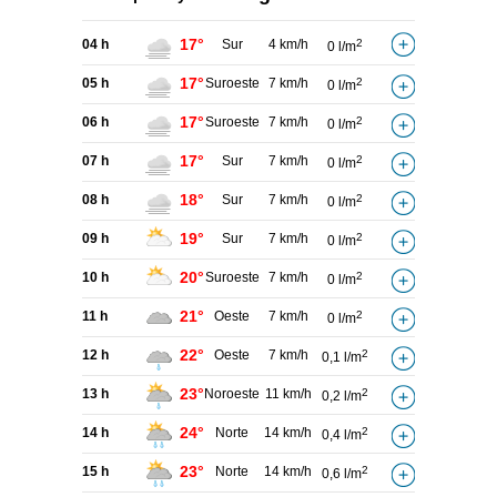
17°
04 h
Sur
4 km/h
2
0 l/m
17°
05 h
Suroeste
7 km/h
2
0 l/m
17°
06 h
Suroeste
7 km/h
2
0 l/m
17°
07 h
Sur
7 km/h
2
0 l/m
18°
08 h
Sur
7 km/h
2
0 l/m
19°
09 h
Sur
7 km/h
2
0 l/m
20°
10 h
Suroeste
7 km/h
2
0 l/m
21°
11 h
Oeste
7 km/h
2
0 l/m
22°
12 h
Oeste
7 km/h
2
0,1 l/m
23°
13 h
Noroeste
11 km/h
2
0,2 l/m
24°
14 h
Norte
14 km/h
2
0,4 l/m
23°
15 h
Norte
14 km/h
2
0,6 l/m