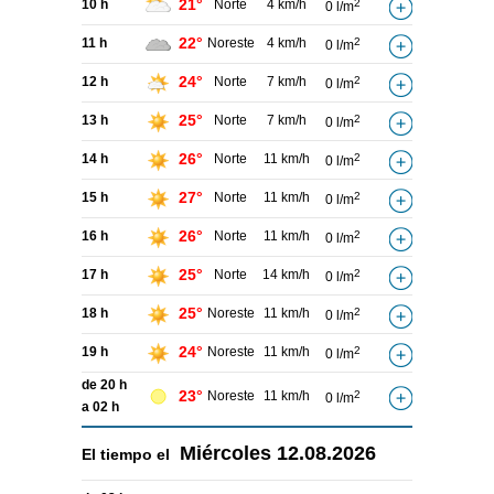
21°
10 h
Norte
4 km/h
2
0 l/m
22°
11 h
Noreste
4 km/h
2
0 l/m
24°
12 h
Norte
7 km/h
2
0 l/m
25°
13 h
Norte
7 km/h
2
0 l/m
26°
14 h
Norte
11 km/h
2
0 l/m
27°
15 h
Norte
11 km/h
2
0 l/m
26°
16 h
Norte
11 km/h
2
0 l/m
25°
17 h
Norte
14 km/h
2
0 l/m
25°
18 h
Noreste
11 km/h
2
0 l/m
24°
19 h
Noreste
11 km/h
2
0 l/m
de 20 h
23°
Noreste
11 km/h
2
0 l/m
a 02 h
Miércoles
12.08.2026
El tiempo el