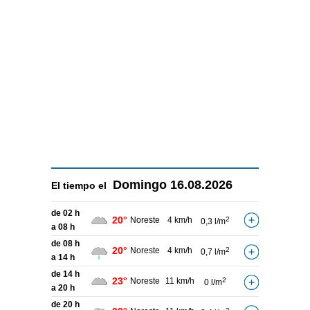
Domingo
16.08.2026
El tiempo el
de 02 h
20°
Noreste
4 km/h
2
0,3 l/m
a 08 h
de 08 h
20°
Noreste
4 km/h
2
0,7 l/m
a 14 h
de 14 h
23°
Noreste
11 km/h
2
0 l/m
a 20 h
de 20 h