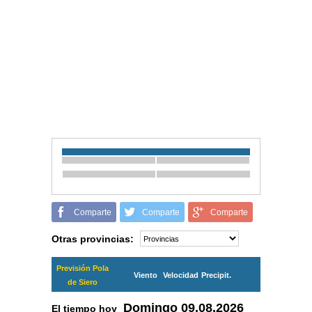
Comparte
Comparte
Comparte
Otras provincias:
Previsión Pola
Viento
Velocidad
Precipit.
de Siero
Domingo
09.08.2026
El tiempo hoy