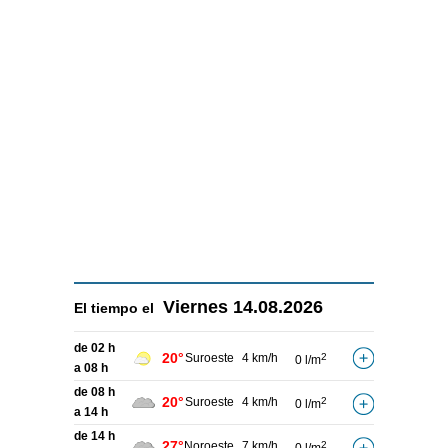
Viernes
14.08.2026
El tiempo el
de 02 h
20°
Suroeste
4 km/h
2
0 l/m
a 08 h
de 08 h
20°
Suroeste
4 km/h
2
0 l/m
a 14 h
de 14 h
27°
Noroeste
7 km/h
2