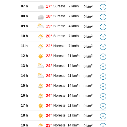
17°
07 h
Sureste
7 km/h
2
0 l/m
18°
08 h
Sureste
7 km/h
2
0 l/m
19°
09 h
Sureste
4 km/h
2
0 l/m
20°
10 h
Sureste
7 km/h
2
0 l/m
22°
11 h
Noreste
7 km/h
2
0 l/m
23°
12 h
Noreste
11 km/h
2
0 l/m
24°
13 h
Noreste
14 km/h
2
0 l/m
24°
14 h
Noreste
11 km/h
2
0 l/m
24°
15 h
Noreste
14 km/h
2
0 l/m
24°
16 h
Noreste
14 km/h
2
0 l/m
24°
17 h
Noreste
11 km/h
2
0 l/m
24°
18 h
Noreste
11 km/h
2
0 l/m
23°
19 h
Noreste
14 km/h
2
0 l/m