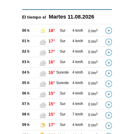
Martes
11.08.2026
El tiempo el
18°
00 h
Sur
4 km/h
2
0 l/m
17°
01 h
Sur
4 km/h
2
0 l/m
17°
02 h
Sur
4 km/h
2
0 l/m
16°
03 h
Sur
4 km/h
2
0 l/m
16°
04 h
Sureste
4 km/h
2
0 l/m
16°
05 h
Sureste
4 km/h
2
0 l/m
15°
06 h
Sur
4 km/h
2
0 l/m
15°
07 h
Sur
4 km/h
2
0 l/m
15°
08 h
Sur
7 km/h
2
0 l/m
17°
09 h
Sur
4 km/h
2
0 l/m