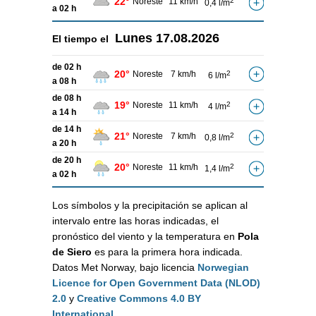
22°
Noreste
11 km/h
2
0,4 l/m
a 02 h
Lunes
17.08.2026
El tiempo el
de 02 h
20°
Noreste
7 km/h
2
6 l/m
a 08 h
de 08 h
19°
Noreste
11 km/h
2
4 l/m
a 14 h
de 14 h
21°
Noreste
7 km/h
2
0,8 l/m
a 20 h
de 20 h
20°
Noreste
11 km/h
2
1,4 l/m
a 02 h
Los símbolos y la precipitación se aplican al
intervalo entre las horas indicadas, el
pronóstico del viento y la temperatura en
Pola
de Siero
es para la primera hora indicada.
Datos Met Norway, bajo licencia
Norwegian
Licence for Open Government Data (NLOD)
2.0
y
Creative Commons 4.0 BY
International