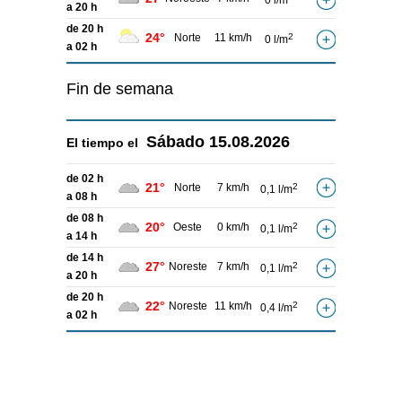
0 l/m
a 20 h
de 20 h
24°
Norte
11 km/h
2
0 l/m
a 02 h
Fin de semana
Sábado
15.08.2026
El tiempo el
de 02 h
21°
Norte
7 km/h
2
0,1 l/m
a 08 h
de 08 h
20°
Oeste
0 km/h
2
0,1 l/m
a 14 h
de 14 h
27°
Noreste
7 km/h
2
0,1 l/m
a 20 h
de 20 h
22°
Noreste
11 km/h
2
0,4 l/m
a 02 h