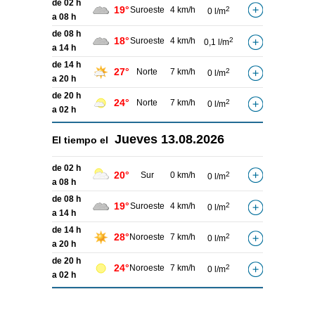
de 02 h
19°
Suroeste
4 km/h
2
0 l/m
a 08 h
de 08 h
18°
Suroeste
4 km/h
2
0,1 l/m
a 14 h
de 14 h
27°
Norte
7 km/h
2
0 l/m
a 20 h
de 20 h
24°
Norte
7 km/h
2
0 l/m
a 02 h
Jueves
13.08.2026
El tiempo el
de 02 h
20°
Sur
0 km/h
2
0 l/m
a 08 h
de 08 h
19°
Suroeste
4 km/h
2
0 l/m
a 14 h
de 14 h
28°
Noroeste
7 km/h
2
0 l/m
a 20 h
de 20 h
24°
Noroeste
7 km/h
2
0 l/m
a 02 h