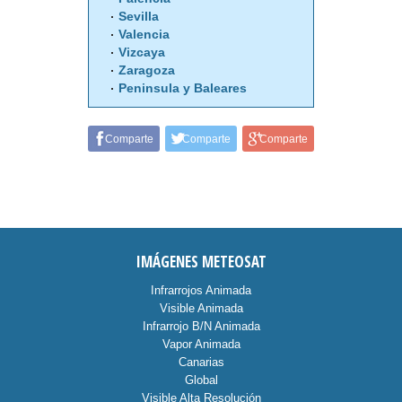
Sevilla
Valencia
Vizcaya
Zaragoza
Peninsula y Baleares
Comparte
Comparte
Comparte
IMÁGENES METEOSAT
Infrarrojos Animada
Visible Animada
Infrarrojo B/N Animada
Vapor Animada
Canarias
Global
Visible Alta Resolución