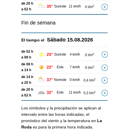
de 20 h
35°
Sureste
11 km/h
2
0 l/m
a 02 h
Fin de semana
Sábado
15.08.2026
El tiempo el
de 02 h
25°
Sureste
4 km/h
2
0 l/m
a 08 h
de 08 h
22°
Este
7 km/h
2
0 l/m
a 14 h
de 14 h
37°
Noreste
0 km/h
2
0,4 l/m
a 20 h
de 20 h
32°
Este
11 km/h
2
0,3 l/m
a 02 h
Los símbolos y la precipitación se aplican al
intervalo entre las horas indicadas, el
pronóstico del viento y la temperatura en
La
Roda
es para la primera hora indicada.