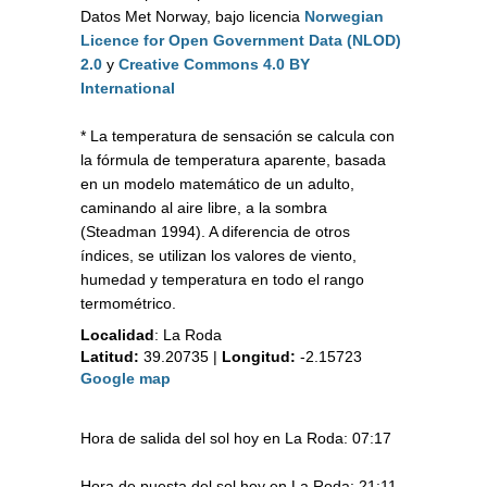
Datos Met Norway, bajo licencia
Norwegian
Licence for Open Government Data (NLOD)
2.0
y
Creative Commons 4.0 BY
International
* La temperatura de sensación se calcula con
la fórmula de temperatura aparente, basada
en un modelo matemático de un adulto,
caminando al aire libre, a la sombra
(Steadman 1994). A diferencia de otros
índices, se utilizan los valores de viento,
humedad y temperatura en todo el rango
termométrico.
Localidad
:
La Roda
Latitud:
39.20735
|
Longitud:
-2.15723
Google map
Hora de salida del sol hoy en La Roda: 07:17
Hora de puesta del sol hoy en La Roda: 21:11