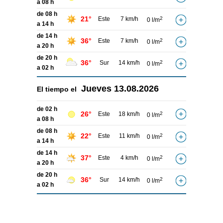
a 08 h
de 08 h
21°
Este
7 km/h
2
0 l/m
a 14 h
de 14 h
36°
Este
7 km/h
2
0 l/m
a 20 h
de 20 h
36°
Sur
14 km/h
2
0 l/m
a 02 h
Jueves
13.08.2026
El tiempo el
de 02 h
26°
Este
18 km/h
2
0 l/m
a 08 h
de 08 h
22°
Este
11 km/h
2
0 l/m
a 14 h
de 14 h
37°
Este
4 km/h
2
0 l/m
a 20 h
de 20 h
36°
Sur
14 km/h
2
0 l/m
a 02 h