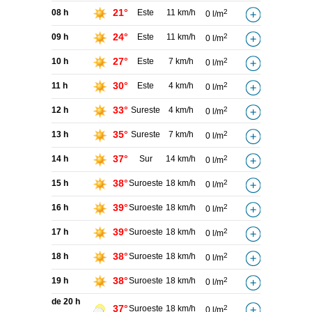
21°
08 h
Este
11 km/h
2
0 l/m
24°
09 h
Este
11 km/h
2
0 l/m
27°
10 h
Este
7 km/h
2
0 l/m
30°
11 h
Este
4 km/h
2
0 l/m
33°
12 h
Sureste
4 km/h
2
0 l/m
35°
13 h
Sureste
7 km/h
2
0 l/m
37°
14 h
Sur
14 km/h
2
0 l/m
38°
15 h
Suroeste
18 km/h
2
0 l/m
39°
16 h
Suroeste
18 km/h
2
0 l/m
39°
17 h
Suroeste
18 km/h
2
0 l/m
38°
18 h
Suroeste
18 km/h
2
0 l/m
38°
19 h
Suroeste
18 km/h
2
0 l/m
de 20 h
37°
Suroeste
18 km/h
2
0 l/m