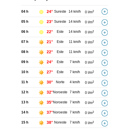
24°
04 h
Sureste
14 km/h
2
0 l/m
23°
05 h
Sureste
14 km/h
2
0 l/m
22°
06 h
Este
14 km/h
2
0 l/m
21°
07 h
Este
11 km/h
2
0 l/m
22°
08 h
Este
11 km/h
2
0 l/m
24°
09 h
Este
7 km/h
2
0 l/m
27°
10 h
Este
7 km/h
2
0 l/m
30°
11 h
Norte
4 km/h
2
0 l/m
32°
12 h
Noroeste
7 km/h
2
0 l/m
35°
13 h
Noroeste
7 km/h
2
0 l/m
37°
14 h
Noroeste
7 km/h
2
0 l/m
38°
15 h
Noreste
7 km/h
2
0 l/m