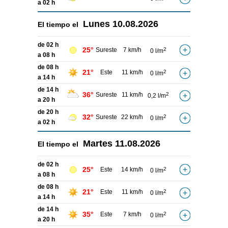
a 02 h
Lunes
10.08.2026
El tiempo el
de 02 h
25°
Sureste
7 km/h
2
0 l/m
a 08 h
de 08 h
21°
Este
11 km/h
2
0 l/m
a 14 h
de 14 h
36°
Sureste
11 km/h
2
0,2 l/m
a 20 h
de 20 h
32°
Sureste
22 km/h
2
0 l/m
a 02 h
Martes
11.08.2026
El tiempo el
de 02 h
25°
Este
14 km/h
2
0 l/m
a 08 h
de 08 h
21°
Este
11 km/h
2
0 l/m
a 14 h
de 14 h
35°
Este
7 km/h
2
0 l/m
a 20 h