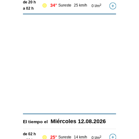
de 20 h
34°
Sureste
25 km/h
2
0 l/m
a 02 h
Miércoles
12.08.2026
El tiempo el
de 02 h
25°
Sureste
14 km/h
2
0 l/m