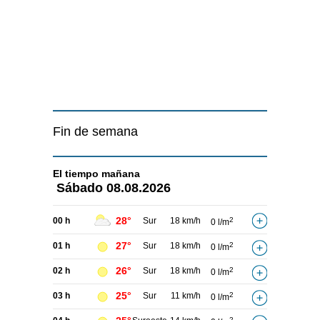
Fin de semana
El tiempo
mañana
Sábado
08.08.2026
28°
00 h
Sur
18 km/h
2
0 l/m
27°
01 h
Sur
18 km/h
2
0 l/m
26°
02 h
Sur
18 km/h
2
0 l/m
25°
03 h
Sur
11 km/h
2
0 l/m
2