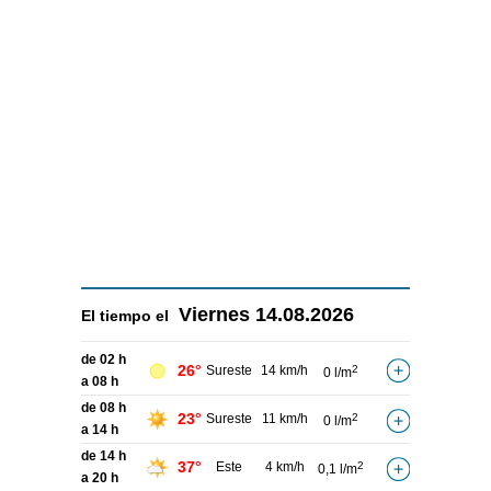
Viernes
14.08.2026
El tiempo el
de 02 h
26°
Sureste
14 km/h
2
0 l/m
a 08 h
de 08 h
23°
Sureste
11 km/h
2
0 l/m
a 14 h
de 14 h
37°
Este
4 km/h
2
0,1 l/m
a 20 h