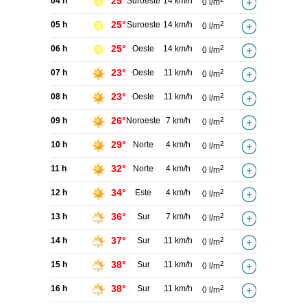
25°
04 h
Suroeste
14 km/h
0 l/m
25°
05 h
Suroeste
14 km/h
2
0 l/m
25°
06 h
Oeste
14 km/h
2
0 l/m
23°
07 h
Oeste
11 km/h
2
0 l/m
23°
08 h
Oeste
11 km/h
2
0 l/m
26°
09 h
Noroeste
7 km/h
2
0 l/m
29°
10 h
Norte
4 km/h
2
0 l/m
32°
11 h
Norte
4 km/h
2
0 l/m
34°
12 h
Este
4 km/h
2
0 l/m
36°
13 h
Sur
7 km/h
2
0 l/m
37°
14 h
Sur
11 km/h
2
0 l/m
38°
15 h
Sur
11 km/h
2
0 l/m
38°
16 h
Sur
11 km/h
2
0 l/m