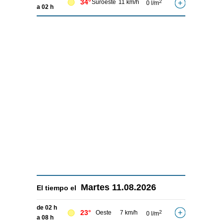
34°
Suroeste
11 km/h
2
0 l/m
a 02 h
Martes
11.08.2026
El tiempo el
de 02 h
23°
Oeste
7 km/h
2
0 l/m
a 08 h