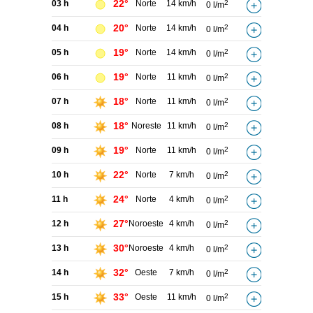
22°
03 h
Norte
14 km/h
2
0 l/m
20°
04 h
Norte
14 km/h
2
0 l/m
19°
05 h
Norte
14 km/h
2
0 l/m
19°
06 h
Norte
11 km/h
2
0 l/m
18°
07 h
Norte
11 km/h
2
0 l/m
18°
08 h
Noreste
11 km/h
2
0 l/m
19°
09 h
Norte
11 km/h
2
0 l/m
22°
10 h
Norte
7 km/h
2
0 l/m
24°
11 h
Norte
4 km/h
2
0 l/m
27°
12 h
Noroeste
4 km/h
2
0 l/m
30°
13 h
Noroeste
4 km/h
2
0 l/m
32°
14 h
Oeste
7 km/h
2
0 l/m
33°
15 h
Oeste
11 km/h
2
0 l/m