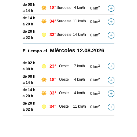
de 08 h
18°
Suroeste
4 km/h
2
0 l/m
a 14 h
de 14 h
34°
Suroeste
11 km/h
2
0 l/m
a 20 h
de 20 h
33°
Suroeste
14 km/h
2
0 l/m
a 02 h
Miércoles
12.08.2026
El tiempo el
de 02 h
23°
Oeste
7 km/h
2
0 l/m
a 08 h
de 08 h
18°
Oeste
4 km/h
2
0 l/m
a 14 h
de 14 h
33°
Oeste
4 km/h
2
0 l/m
a 20 h
de 20 h
34°
Oeste
11 km/h
2
0 l/m
a 02 h