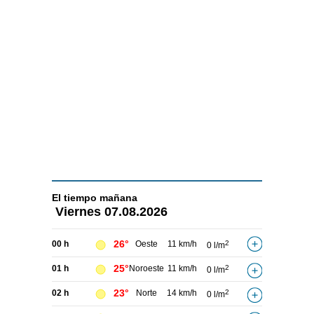
El tiempo
mañana
Viernes
07.08.2026
26°
00 h
Oeste
11 km/h
2
0 l/m
25°
01 h
Noroeste
11 km/h
2
0 l/m
23°
02 h
Norte
14 km/h
2
0 l/m