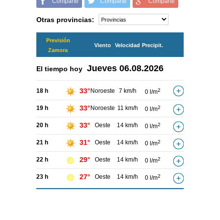
Comparte
Comparte
Comparte
Otras provincias:
Previsión
Viento
Velocidad
Precipit.
Zamora
Jueves
06.08.2026
El tiempo hoy
33°
18 h
Noroeste
7 km/h
2
0 l/m
33°
19 h
Noroeste
11 km/h
2
0 l/m
33°
20 h
Oeste
14 km/h
2
0 l/m
31°
21 h
Oeste
14 km/h
2
0 l/m
29°
22 h
Oeste
14 km/h
2
0 l/m
27°
23 h
Oeste
14 km/h
2
0 l/m