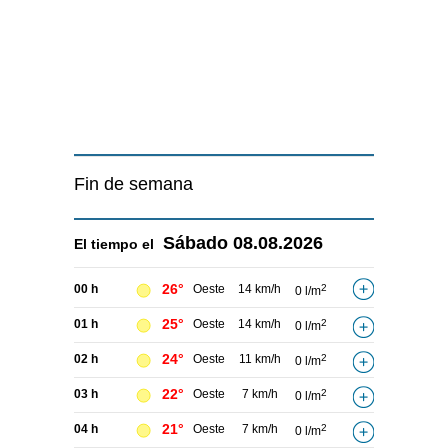
Fin de semana
Sábado
08.08.2026
El tiempo el
26°
00 h
Oeste
14 km/h
2
0 l/m
25°
01 h
Oeste
14 km/h
2
0 l/m
24°
02 h
Oeste
11 km/h
2
0 l/m
22°
03 h
Oeste
7 km/h
2
0 l/m
21°
04 h
Oeste
7 km/h
2
0 l/m