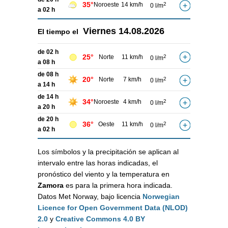
35°
Noroeste
14 km/h
2
0 l/m
a 02 h
Viernes
14.08.2026
El tiempo el
de 02 h
25°
Norte
11 km/h
2
0 l/m
a 08 h
de 08 h
20°
Norte
7 km/h
2
0 l/m
a 14 h
de 14 h
34°
Noroeste
4 km/h
2
0 l/m
a 20 h
de 20 h
36°
Oeste
11 km/h
2
0 l/m
a 02 h
Los símbolos y la precipitación se aplican al
intervalo entre las horas indicadas, el
pronóstico del viento y la temperatura en
Zamora
es para la primera hora indicada.
Datos Met Norway, bajo licencia
Norwegian
Licence for Open Government Data (NLOD)
2.0
y
Creative Commons 4.0 BY