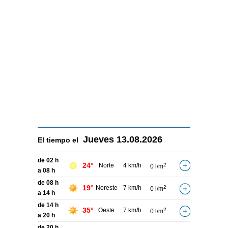
Jueves
13.08.2026
El tiempo el
de 02 h
24°
Norte
4 km/h
2
0 l/m
a 08 h
de 08 h
19°
Noreste
7 km/h
2
0 l/m
a 14 h
de 14 h
35°
Oeste
7 km/h
2
0 l/m
a 20 h
de 20 h