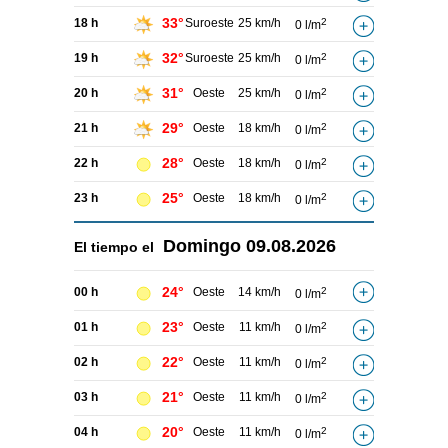
33°
18 h
Suroeste
25 km/h
2
0 l/m
32°
19 h
Suroeste
25 km/h
2
0 l/m
31°
20 h
Oeste
25 km/h
2
0 l/m
29°
21 h
Oeste
18 km/h
2
0 l/m
28°
22 h
Oeste
18 km/h
2
0 l/m
25°
23 h
Oeste
18 km/h
2
0 l/m
Domingo
09.08.2026
El tiempo el
24°
00 h
Oeste
14 km/h
2
0 l/m
23°
01 h
Oeste
11 km/h
2
0 l/m
22°
02 h
Oeste
11 km/h
2
0 l/m
21°
03 h
Oeste
11 km/h
2
0 l/m
20°
04 h
Oeste
11 km/h
2
0 l/m