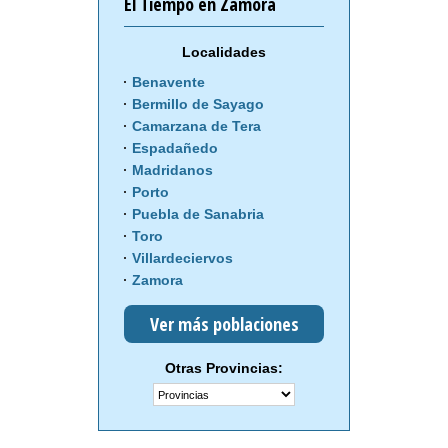
El Tiempo en Zamora
Localidades
Benavente
Bermillo de Sayago
Camarzana de Tera
Espadañedo
Madridanos
Porto
Puebla de Sanabria
Toro
Villardeciervos
Zamora
Ver más poblaciones
Otras Provincias: