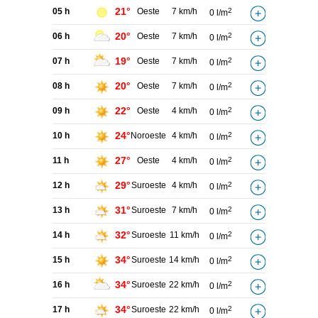
21°
05 h
Oeste
7 km/h
2
0 l/m
20°
06 h
Oeste
7 km/h
2
0 l/m
19°
07 h
Oeste
7 km/h
2
0 l/m
20°
08 h
Oeste
7 km/h
2
0 l/m
22°
09 h
Oeste
4 km/h
2
0 l/m
24°
10 h
Noroeste
4 km/h
2
0 l/m
27°
11 h
Oeste
4 km/h
2
0 l/m
29°
12 h
Suroeste
4 km/h
2
0 l/m
31°
13 h
Suroeste
7 km/h
2
0 l/m
32°
14 h
Suroeste
11 km/h
2
0 l/m
34°
15 h
Suroeste
14 km/h
2
0 l/m
34°
16 h
Suroeste
22 km/h
2
0 l/m
34°
17 h
Suroeste
22 km/h
2
0 l/m