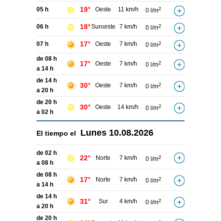
19°
05 h
Oeste
11 km/h
2
0 l/m
18°
06 h
Suroeste
7 km/h
2
0 l/m
17°
07 h
Oeste
7 km/h
2
0 l/m
de 08 h
17°
Oeste
7 km/h
2
0 l/m
a 14 h
de 14 h
30°
Oeste
7 km/h
2
0 l/m
a 20 h
de 20 h
30°
Oeste
14 km/h
2
0 l/m
a 02 h
Lunes
10.08.2026
El tiempo el
de 02 h
22°
Norte
7 km/h
2
0 l/m
a 08 h
de 08 h
17°
Norte
7 km/h
2
0 l/m
a 14 h
de 14 h
31°
Sur
4 km/h
2
0 l/m
a 20 h
de 20 h