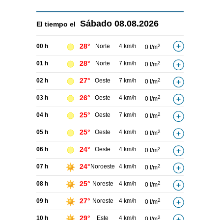
Sábado
08.08.2026
El tiempo el
28°
00 h
Norte
4 km/h
2
0 l/m
28°
01 h
Norte
7 km/h
2
0 l/m
27°
02 h
Oeste
7 km/h
2
0 l/m
26°
03 h
Oeste
4 km/h
2
0 l/m
25°
04 h
Oeste
7 km/h
2
0 l/m
25°
05 h
Oeste
4 km/h
2
0 l/m
24°
06 h
Oeste
4 km/h
2
0 l/m
24°
07 h
Noroeste
4 km/h
2
0 l/m
25°
08 h
Noreste
4 km/h
2
0 l/m
27°
09 h
Noreste
4 km/h
2
0 l/m
29°
10 h
Este
4 km/h
2
0 l/m