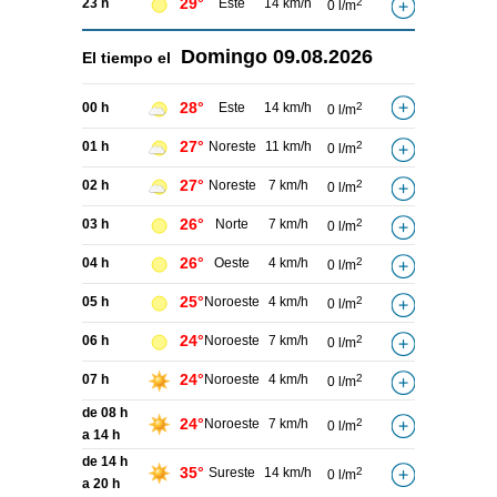
29°
23 h
Este
14 km/h
2
0 l/m
Domingo
09.08.2026
El tiempo el
28°
00 h
Este
14 km/h
2
0 l/m
27°
01 h
Noreste
11 km/h
2
0 l/m
27°
02 h
Noreste
7 km/h
2
0 l/m
26°
03 h
Norte
7 km/h
2
0 l/m
26°
04 h
Oeste
4 km/h
2
0 l/m
25°
05 h
Noroeste
4 km/h
2
0 l/m
24°
06 h
Noroeste
7 km/h
2
0 l/m
24°
07 h
Noroeste
4 km/h
2
0 l/m
de 08 h
24°
Noroeste
7 km/h
2
0 l/m
a 14 h
de 14 h
35°
Sureste
14 km/h
2
0 l/m
a 20 h