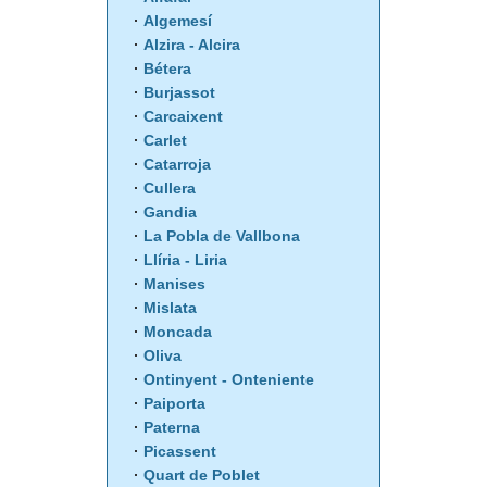
Algemesí
Alzira - Alcira
Bétera
Burjassot
Carcaixent
Carlet
Catarroja
Cullera
Gandia
La Pobla de Vallbona
Llíria - Liria
Manises
Mislata
Moncada
Oliva
Ontinyent - Onteniente
Paiporta
Paterna
Picassent
Quart de Poblet