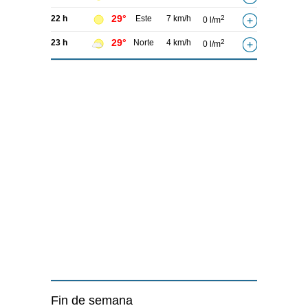
29°
22 h
Este
7 km/h
2
0 l/m
29°
23 h
Norte
4 km/h
2
0 l/m
Fin de semana