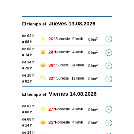
Jueves
13.08.2026
El tiempo el
de 02 h
26°
Suroeste
0 km/h
2
0 l/m
a 08 h
de 08 h
24°
Noroeste
4 km/h
2
0 l/m
a 14 h
de 14 h
36°
Sureste
14 km/h
2
0 l/m
a 20 h
de 20 h
32°
Sureste
11 km/h
2
0 l/m
a 02 h
Viernes
14.08.2026
El tiempo el
de 02 h
27°
Noroeste
4 km/h
2
0 l/m
a 08 h
de 08 h
25°
Noroeste
4 km/h
2
0 l/m
a 14 h
de 14 h