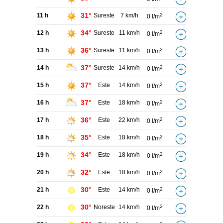
31°
11 h
Sureste
7 km/h
2
0 l/m
34°
12 h
Sureste
11 km/h
2
0 l/m
36°
13 h
Sureste
11 km/h
2
0 l/m
37°
14 h
Sureste
14 km/h
2
0 l/m
37°
15 h
Este
14 km/h
2
0 l/m
37°
16 h
Este
18 km/h
2
0 l/m
36°
17 h
Este
22 km/h
2
0 l/m
35°
18 h
Este
18 km/h
2
0 l/m
34°
19 h
Este
18 km/h
2
0 l/m
32°
20 h
Este
18 km/h
2
0 l/m
30°
21 h
Este
14 km/h
2
0 l/m
30°
22 h
Noreste
14 km/h
2
0 l/m