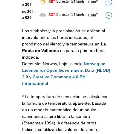
38°
Sureste
14 km/h
2
0 l/m
a 20 h
de 20 h
33°
Sureste
14 km/h
2
0 l/m
a 02 h
Los símbolos y la precipitación se aplican al
intervalo entre las horas indicadas, el
pronóstico del viento y la temperatura en
La
Pobla de Vallbona
es para la primera hora
indicada.
Datos Met Norway, bajo licencia
Norwegian
Licence for Open Government Data (NLOD)
2.0
y
Creative Commons 4.0 BY
International
* La temperatura de sensación se calcula con
la fórmula de temperatura aparente, basada
en un modelo matemático de un adulto,
caminando al aire libre, a la sombra
(Steadman 1994). A diferencia de otros
índices, se utilizan los valores de viento,