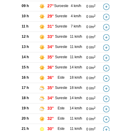
27°
09 h
Suroeste
4 km/h
2
0 l/m
29°
10 h
Sureste
4 km/h
2
0 l/m
31°
11 h
Sureste
7 km/h
2
0 l/m
33°
12 h
Sureste
11 km/h
2
0 l/m
34°
13 h
Sureste
11 km/h
2
0 l/m
35°
14 h
Sureste
11 km/h
2
0 l/m
36°
15 h
Sureste
14 km/h
2
0 l/m
36°
16 h
Este
18 km/h
2
0 l/m
35°
17 h
Sureste
18 km/h
2
0 l/m
34°
18 h
Sureste
14 km/h
2
0 l/m
33°
19 h
Este
14 km/h
2
0 l/m
32°
20 h
Este
11 km/h
2
0 l/m
30°
21 h
Este
11 km/h
2
0 l/m