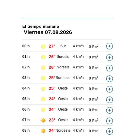
El tiempo
mañana
Viernes
07.08.2026
27°
00 h
Sur
4 km/h
2
0 l/m
26°
01 h
Sureste
4 km/h
2
0 l/m
26°
02 h
Noreste
4 km/h
2
0 l/m
25°
03 h
Suroeste
4 km/h
2
0 l/m
25°
04 h
Oeste
4 km/h
2
0 l/m
24°
05 h
Oeste
4 km/h
2
0 l/m
24°
06 h
Oeste
4 km/h
2
0 l/m
23°
07 h
Oeste
4 km/h
2
0 l/m
24°
08 h
Noroeste
4 km/h
2
0 l/m