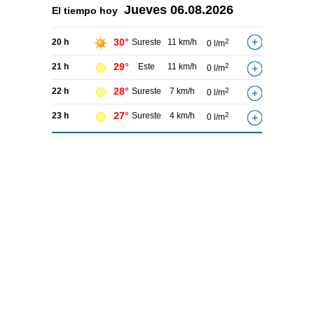
Jueves
06.08.2026
El tiempo hoy
30°
20 h
Sureste
11 km/h
2
0 l/m
29°
21 h
Este
11 km/h
2
0 l/m
28°
22 h
Sureste
7 km/h
2
0 l/m
27°
23 h
Sureste
4 km/h
2
0 l/m