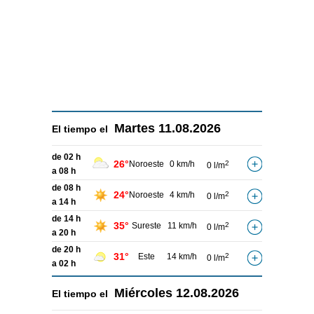
Martes
11.08.2026
El tiempo el
de 02 h
26°
Noroeste
0 km/h
2
0 l/m
a 08 h
de 08 h
24°
Noroeste
4 km/h
2
0 l/m
a 14 h
de 14 h
35°
Sureste
11 km/h
2
0 l/m
a 20 h
de 20 h
31°
Este
14 km/h
2
0 l/m
a 02 h
Miércoles
12.08.2026
El tiempo el