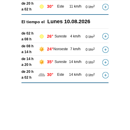
de 20 h
30°
Este
11 km/h
2
0 l/m
a 02 h
Lunes
10.08.2026
El tiempo el
de 02 h
26°
Sureste
4 km/h
2
0 l/m
a 08 h
de 08 h
24°
Noroeste
7 km/h
2
0 l/m
a 14 h
de 14 h
35°
Sureste
14 km/h
2
0 l/m
a 20 h
de 20 h
30°
Este
14 km/h
2
0 l/m
a 02 h