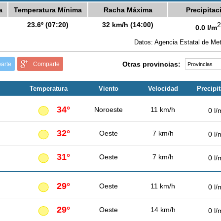
a
Temperatura Mínima
Racha Máxima
Precipitac
23.6º (07:20)
32 km/h (14:00)
2
0.0 l/m
Datos: Agencia Estatal de Met
Otras provincias:
arte
Comparte
Temperatura
Viento
Velocidad
Precipi
34°
Noroeste
11 km/h
0 l/
32°
Oeste
7 km/h
0 l/
31°
Oeste
7 km/h
0 l/
29°
Oeste
11 km/h
0 l/
29°
Oeste
14 km/h
0 l/