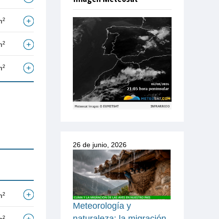
2
m
2
m
2
m
26 de junio, 2026
2
m
Meteorología y
naturaleza: la migración
2