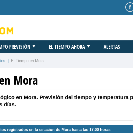
EMPO PREVISIÓN
EL TIEMPO AHORA
ALERTAS
des
|
El Tiempo en Mora
 en Mora
ógico en Mora. Previsión del tiempo y temperatura p
 días.
tos registrados en la estación de Mora hasta las 17:00 horas