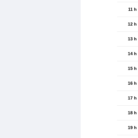
11 h
12 h
13 h
14 h
15 h
16 h
17 h
18 h
19 h