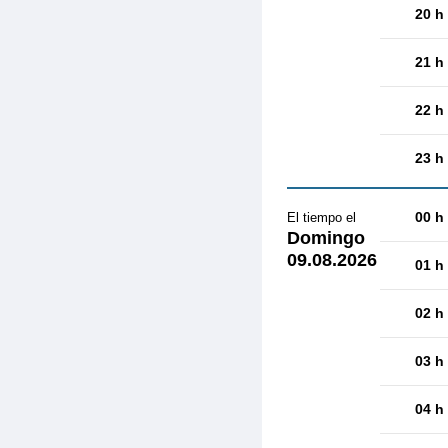
20 h
21 h
22 h
23 h
00 h
El tiempo el
Domingo
09.08.2026
01 h
02 h
03 h
04 h