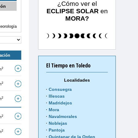
¿Cómo ver el
ión
ECLIPSE SOLAR
en
MORA?
eorología
tación
El Tiempo en Toledo
2
m
Localidades
2
m
Consuegra
Illescas
2
m
Madridejos
Mora
Navalmorales
2
m
Noblejas
Pantoja
2
m
Quintanar de la Orden