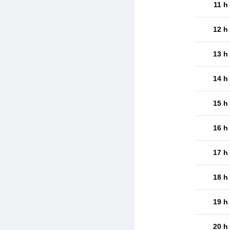
11 h
12 h
13 h
14 h
15 h
16 h
17 h
18 h
19 h
20 h