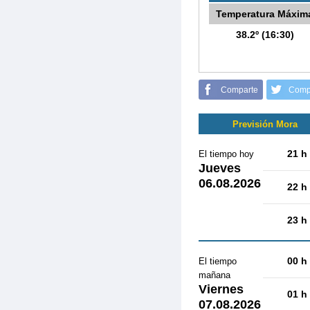
Temperatura Máxim
38.2º (16:30)
Comparte
Comp
Previsión Mora
21 h
El tiempo hoy
Jueves
06.08.2026
22 h
23 h
00 h
El tiempo
mañana
Viernes
01 h
07.08.2026