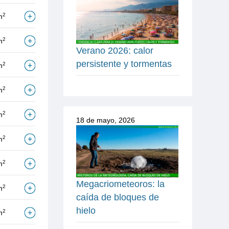
2
m
2
m
Verano 2026: calor
persistente y tormentas
2
m
2
m
2
m
18 de mayo, 2026
2
m
2
m
Megacriometeoros: la
2
m
caída de bloques de
hielo
2
m