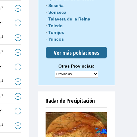
Seseña
2
m
Sonseca
Talavera de la Reina
2
m
Toledo
Torrijos
2
m
Yuncos
Ver más poblaciones
2
m
Otras Provincias:
2
m
2
m
2
m
Radar de Precipitación
2
m
2
m