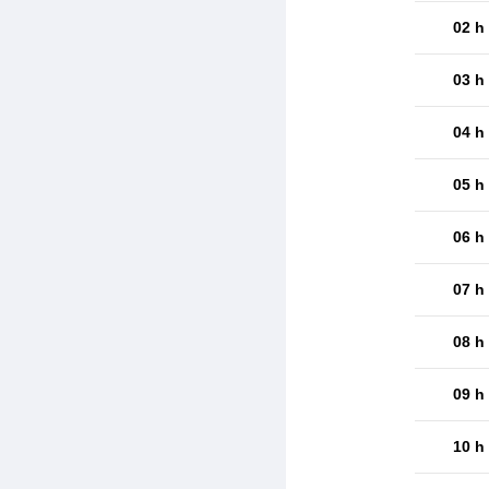
02 h
03 h
04 h
05 h
06 h
07 h
08 h
09 h
10 h