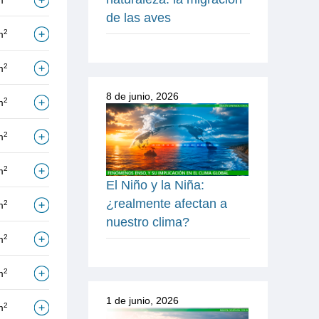
m
de las aves
2
m
2
m
8 de junio, 2026
2
m
2
m
2
m
El Niño y la Niña:
¿realmente afectan a
2
m
nuestro clima?
2
m
2
m
1 de junio, 2026
2
m