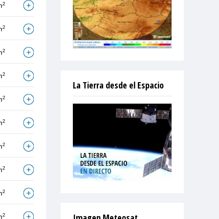
2
m
2
m
2
m
2
m
La Tierra desde el Espacio
2
m
2
m
2
m
2
m
2
m
Imagen Meteosat
2
m