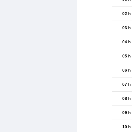
02 h
03 h
04 h
05 h
06 h
07 h
08 h
09 h
10 h