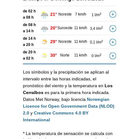
de 02 h
21°
Noreste
7 km/h
2
1 l/m
a 08 h
de 08 h
20°
Suroeste
11 km/h
2
3,4 l/m
a 14 h
de 14 h
29°
Noreste
11 km/h
2
0,1 l/m
a 20 h
de 20 h
30°
Norte
11 km/h
2
0 l/m
a 02 h
Los símbolos y la precipitación se aplican al
intervalo entre las horas indicadas, el
pronóstico del viento y la temperatura en
Los
Cerralbos
es para la primera hora indicada.
Datos Met Norway, bajo licencia
Norwegian
Licence for Open Government Data (NLOD)
2.0
y
Creative Commons 4.0 BY
International
* La temperatura de sensación se calcula con