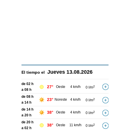
Jueves
13.08.2026
El tiempo el
de 02 h
27°
Oeste
4 km/h
2
0 l/m
a 08 h
de 08 h
23°
Noreste
4 km/h
2
0 l/m
a 14 h
de 14 h
38°
Oeste
4 km/h
2
0 l/m
a 20 h
de 20 h
38°
Oeste
11 km/h
2
0 l/m
a 02 h