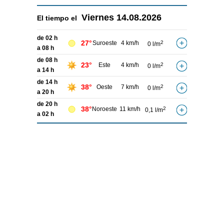
Viernes
14.08.2026
El tiempo el
de 02 h
27°
Suroeste
4 km/h
2
0 l/m
a 08 h
de 08 h
23°
Este
4 km/h
2
0 l/m
a 14 h
de 14 h
38°
Oeste
7 km/h
2
0 l/m
a 20 h
de 20 h
38°
Noroeste
11 km/h
2
0,1 l/m
a 02 h