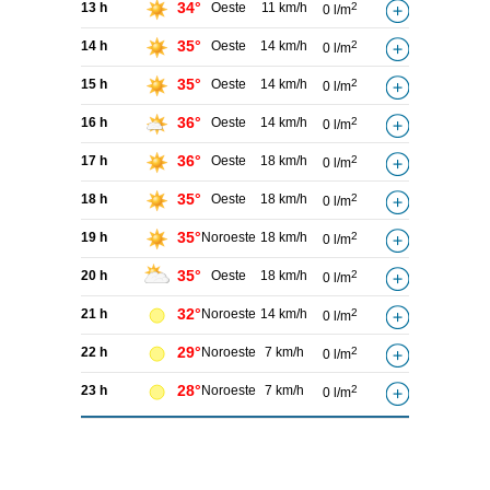
34°
13 h
Oeste
11 km/h
2
0 l/m
35°
14 h
Oeste
14 km/h
2
0 l/m
35°
15 h
Oeste
14 km/h
2
0 l/m
36°
16 h
Oeste
14 km/h
2
0 l/m
36°
17 h
Oeste
18 km/h
2
0 l/m
35°
18 h
Oeste
18 km/h
2
0 l/m
35°
19 h
Noroeste
18 km/h
2
0 l/m
35°
20 h
Oeste
18 km/h
2
0 l/m
32°
21 h
Noroeste
14 km/h
2
0 l/m
29°
22 h
Noroeste
7 km/h
2
0 l/m
28°
23 h
Noroeste
7 km/h
2
0 l/m