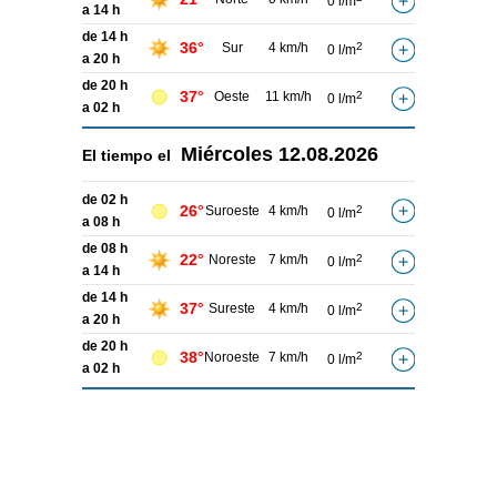
0 l/m
a 14 h
de 14 h
36°
Sur
4 km/h
2
0 l/m
a 20 h
de 20 h
37°
Oeste
11 km/h
2
0 l/m
a 02 h
Miércoles
12.08.2026
El tiempo el
de 02 h
26°
Suroeste
4 km/h
2
0 l/m
a 08 h
de 08 h
22°
Noreste
7 km/h
2
0 l/m
a 14 h
de 14 h
37°
Sureste
4 km/h
2
0 l/m
a 20 h
de 20 h
38°
Noroeste
7 km/h
2
0 l/m
a 02 h