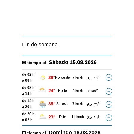
Fin de semana
Sábado
15.08.2026
El tiempo el
de 02 h
28°
Noroeste
7 km/h
2
0,1 l/m
a 08 h
de 08 h
24°
Norte
4 km/h
2
0 l/m
a 14 h
de 14 h
35°
Sureste
7 km/h
2
9,5 l/m
a 20 h
de 20 h
23°
Este
11 km/h
2
0,5 l/m
a 02 h
Domingo
16.08.2026
El tiempo el