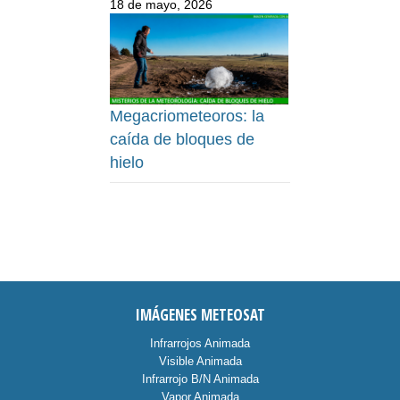
18 de mayo, 2026
Megacriometeoros: la
caída de bloques de
hielo
IMÁGENES METEOSAT
Infrarrojos Animada
Visible Animada
Infrarrojo B/N Animada
Vapor Animada