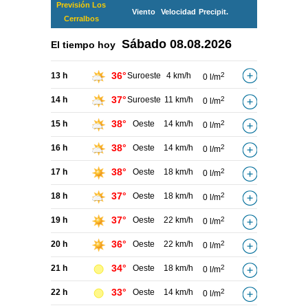
Previsión Los
Viento
Velocidad
Precipit.
Cerralbos
Sábado
08.08.2026
El tiempo hoy
36°
13 h
Suroeste
4 km/h
2
0 l/m
37°
14 h
Suroeste
11 km/h
2
0 l/m
38°
15 h
Oeste
14 km/h
2
0 l/m
38°
16 h
Oeste
14 km/h
2
0 l/m
38°
17 h
Oeste
18 km/h
2
0 l/m
37°
18 h
Oeste
18 km/h
2
0 l/m
37°
19 h
Oeste
22 km/h
2
0 l/m
36°
20 h
Oeste
22 km/h
2
0 l/m
34°
21 h
Oeste
18 km/h
2
0 l/m
33°
22 h
Oeste
14 km/h
2
0 l/m