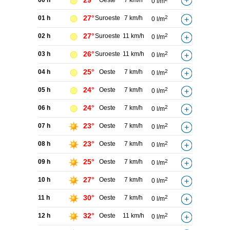
29°
00 h
Oeste
7 km/h
0 l/m
27°
01 h
Suroeste
7 km/h
2
0 l/m
27°
02 h
Suroeste
11 km/h
2
0 l/m
26°
03 h
Suroeste
11 km/h
2
0 l/m
25°
04 h
Oeste
7 km/h
2
0 l/m
24°
05 h
Oeste
7 km/h
2
0 l/m
24°
06 h
Oeste
7 km/h
2
0 l/m
23°
07 h
Oeste
7 km/h
2
0 l/m
23°
08 h
Oeste
7 km/h
2
0 l/m
25°
09 h
Oeste
7 km/h
2
0 l/m
27°
10 h
Oeste
7 km/h
2
0 l/m
30°
11 h
Oeste
7 km/h
2
0 l/m
32°
12 h
Oeste
11 km/h
2
0 l/m