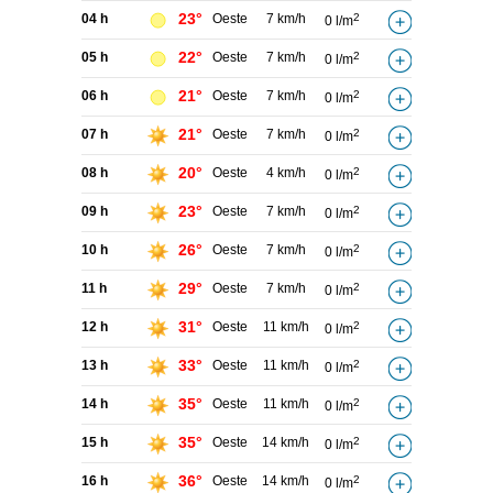
23°
04 h
Oeste
7 km/h
2
0 l/m
22°
05 h
Oeste
7 km/h
2
0 l/m
21°
06 h
Oeste
7 km/h
2
0 l/m
21°
07 h
Oeste
7 km/h
2
0 l/m
20°
08 h
Oeste
4 km/h
2
0 l/m
23°
09 h
Oeste
7 km/h
2
0 l/m
26°
10 h
Oeste
7 km/h
2
0 l/m
29°
11 h
Oeste
7 km/h
2
0 l/m
31°
12 h
Oeste
11 km/h
2
0 l/m
33°
13 h
Oeste
11 km/h
2
0 l/m
35°
14 h
Oeste
11 km/h
2
0 l/m
35°
15 h
Oeste
14 km/h
2
0 l/m
36°
16 h
Oeste
14 km/h
2
0 l/m