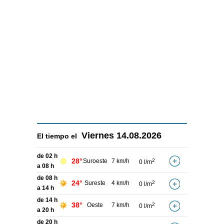
Viernes
14.08.2026
El tiempo el
de 02 h
28°
Suroeste
7 km/h
2
0 l/m
a 08 h
de 08 h
24°
Sureste
4 km/h
2
0 l/m
a 14 h
de 14 h
38°
Oeste
7 km/h
2
0 l/m
a 20 h
de 20 h