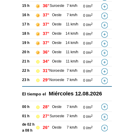
36°
15 h
Suroeste
7 km/h
2
0 l/m
37°
16 h
Oeste
7 km/h
2
0 l/m
37°
17 h
Oeste
11 km/h
2
0 l/m
37°
18 h
Oeste
14 km/h
2
0 l/m
37°
19 h
Oeste
14 km/h
2
0 l/m
36°
20 h
Oeste
11 km/h
2
0 l/m
34°
21 h
Oeste
11 km/h
2
0 l/m
31°
22 h
Noroeste
7 km/h
2
0 l/m
29°
23 h
Noroeste
7 km/h
2
0 l/m
Miércoles
12.08.2026
El tiempo el
28°
00 h
Oeste
7 km/h
2
0 l/m
27°
01 h
Suroeste
7 km/h
2
0 l/m
de 02 h
26°
Oeste
7 km/h
2
0 l/m
a 08 h