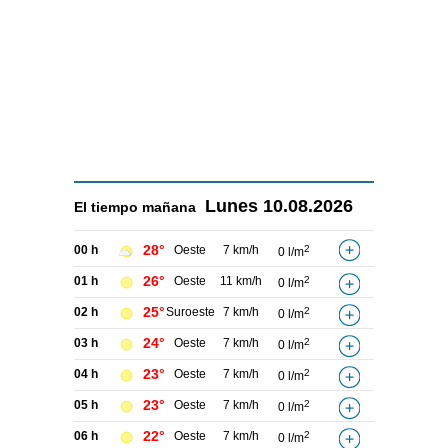
Lunes
10.08.2026
El tiempo
mañana
28°
00 h
Oeste
7 km/h
2
0 l/m
26°
01 h
Oeste
11 km/h
2
0 l/m
25°
02 h
Suroeste
7 km/h
2
0 l/m
24°
03 h
Oeste
7 km/h
2
0 l/m
23°
04 h
Oeste
7 km/h
2
0 l/m
23°
05 h
Oeste
7 km/h
2
0 l/m
22°
06 h
Oeste
7 km/h
2
0 l/m