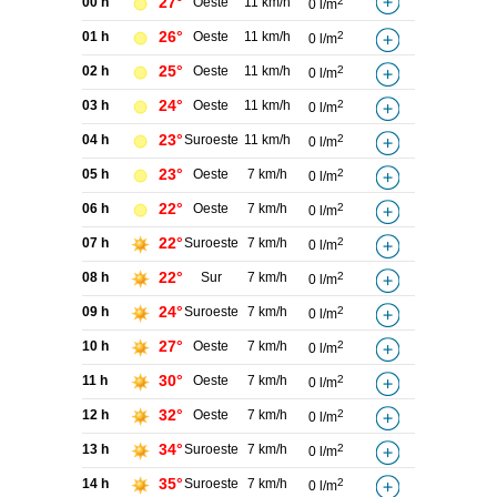
27°
00 h
Oeste
11 km/h
2
0 l/m
26°
01 h
Oeste
11 km/h
2
0 l/m
25°
02 h
Oeste
11 km/h
2
0 l/m
24°
03 h
Oeste
11 km/h
2
0 l/m
23°
04 h
Suroeste
11 km/h
2
0 l/m
23°
05 h
Oeste
7 km/h
2
0 l/m
22°
06 h
Oeste
7 km/h
2
0 l/m
22°
07 h
Suroeste
7 km/h
2
0 l/m
22°
08 h
Sur
7 km/h
2
0 l/m
24°
09 h
Suroeste
7 km/h
2
0 l/m
27°
10 h
Oeste
7 km/h
2
0 l/m
30°
11 h
Oeste
7 km/h
2
0 l/m
32°
12 h
Oeste
7 km/h
2
0 l/m
34°
13 h
Suroeste
7 km/h
2
0 l/m
35°
14 h
Suroeste
7 km/h
2
0 l/m