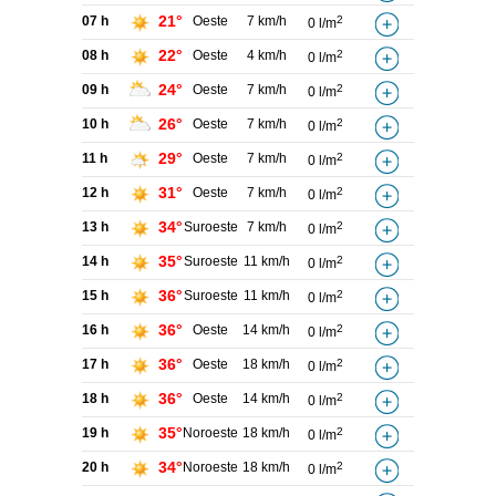
21°
07 h
Oeste
7 km/h
2
0 l/m
22°
08 h
Oeste
4 km/h
2
0 l/m
24°
09 h
Oeste
7 km/h
2
0 l/m
26°
10 h
Oeste
7 km/h
2
0 l/m
29°
11 h
Oeste
7 km/h
2
0 l/m
31°
12 h
Oeste
7 km/h
2
0 l/m
34°
13 h
Suroeste
7 km/h
2
0 l/m
35°
14 h
Suroeste
11 km/h
2
0 l/m
36°
15 h
Suroeste
11 km/h
2
0 l/m
36°
16 h
Oeste
14 km/h
2
0 l/m
36°
17 h
Oeste
18 km/h
2
0 l/m
36°
18 h
Oeste
14 km/h
2
0 l/m
35°
19 h
Noroeste
18 km/h
2
0 l/m
34°
20 h
Noroeste
18 km/h
2
0 l/m