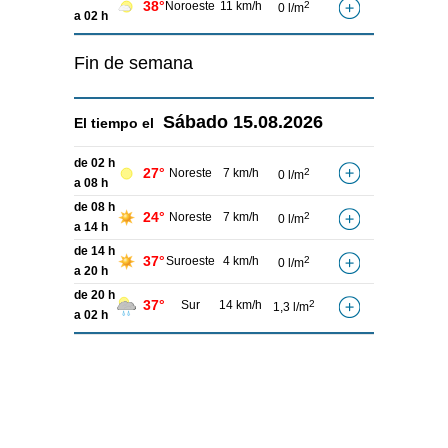
38°
Noroeste
11 km/h
2
0 l/m
a 02 h
Fin de semana
Sábado
15.08.2026
El tiempo el
de 02 h
27°
Noreste
7 km/h
2
0 l/m
a 08 h
de 08 h
24°
Noreste
7 km/h
2
0 l/m
a 14 h
de 14 h
37°
Suroeste
4 km/h
2
0 l/m
a 20 h
de 20 h
37°
Sur
14 km/h
2
1,3 l/m
a 02 h