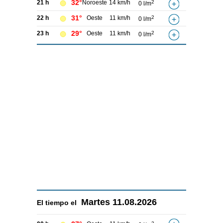
32°
21 h
Noroeste
14 km/h
2
0 l/m
31°
22 h
Oeste
11 km/h
2
0 l/m
29°
23 h
Oeste
11 km/h
2
0 l/m
Martes
11.08.2026
El tiempo el