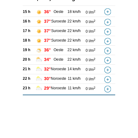
36°
15 h
Oeste
18 km/h
2
0 l/m
37°
16 h
Suroeste
22 km/h
2
0 l/m
37°
17 h
Suroeste
22 km/h
2
0 l/m
37°
18 h
Suroeste
22 km/h
2
0 l/m
36°
19 h
Oeste
22 km/h
2
0 l/m
34°
20 h
Oeste
22 km/h
2
0 l/m
32°
21 h
Noroeste
14 km/h
2
0 l/m
30°
22 h
Noroeste
11 km/h
2
0 l/m
29°
23 h
Noroeste
11 km/h
2
0 l/m