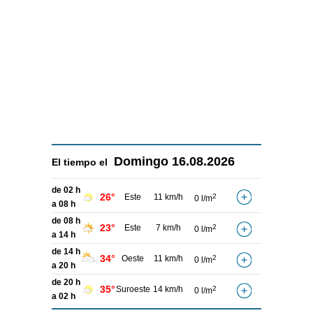
Domingo
16.08.2026
El tiempo el
de 02 h
26°
Este
11 km/h
2
0 l/m
a 08 h
de 08 h
23°
Este
7 km/h
2
0 l/m
a 14 h
de 14 h
34°
Oeste
11 km/h
2
0 l/m
a 20 h
de 20 h
35°
Suroeste
14 km/h
2
0 l/m
a 02 h