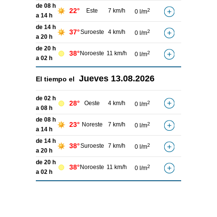
de 08 h
22°
Este
7 km/h
2
0 l/m
a 14 h
de 14 h
37°
Suroeste
4 km/h
2
0 l/m
a 20 h
de 20 h
38°
Noroeste
11 km/h
2
0 l/m
a 02 h
Jueves
13.08.2026
El tiempo el
de 02 h
28°
Oeste
4 km/h
2
0 l/m
a 08 h
de 08 h
23°
Noreste
7 km/h
2
0 l/m
a 14 h
de 14 h
38°
Suroeste
7 km/h
2
0 l/m
a 20 h
de 20 h
38°
Noroeste
11 km/h
2
0 l/m
a 02 h