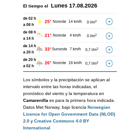
Lunes
17.08.2026
El tiempo el
de 02 h
25°
Noreste
14 km/h
2
0 l/m
a 08 h
de 08 h
21°
Noreste
4 km/h
2
0 l/m
a 14 h
de 14 h
33°
Suroeste
7 km/h
2
0,7 l/m
a 20 h
de 20 h
26°
Noreste
18 km/h
2
0,7 l/m
a 02 h
Los símbolos y la precipitación se aplican al
intervalo entre las horas indicadas, el
pronóstico del viento y la temperatura en
Camarenilla
es para la primera hora indicada.
Datos Met Norway, bajo licencia
Norwegian
Licence for Open Government Data (NLOD)
2.0
y
Creative Commons 4.0 BY
International