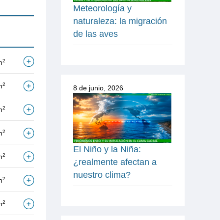
Meteorología y
naturaleza: la migración
de las aves
2
m
2
m
8 de junio, 2026
2
m
2
m
El Niño y la Niña:
2
m
¿realmente afectan a
nuestro clima?
2
m
2
m