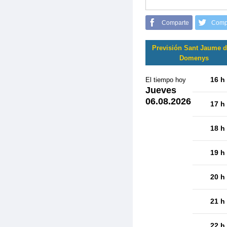
Comparte
Comp
Previsión Sant Jaume d
Domenys
16 h
El tiempo hoy
Jueves
06.08.2026
17 h
18 h
19 h
20 h
21 h
22 h