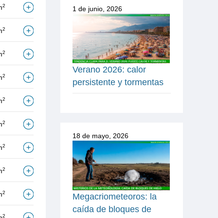
2
m
1 de junio, 2026
2
m
2
m
Verano 2026: calor
2
m
persistente y tormentas
2
m
2
m
18 de mayo, 2026
2
m
2
m
2
m
Megacriometeoros: la
caída de bloques de
2
m