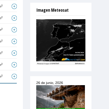
2
m
Imagen Meteosat
2
m
2
m
2
m
2
m
2
m
2
m
26 de junio, 2026