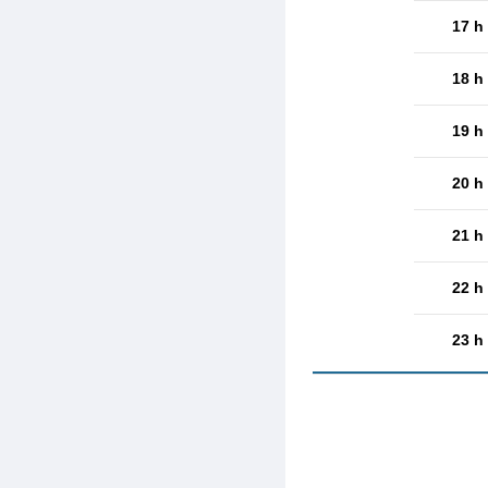
17 h
18 h
19 h
20 h
21 h
22 h
23 h