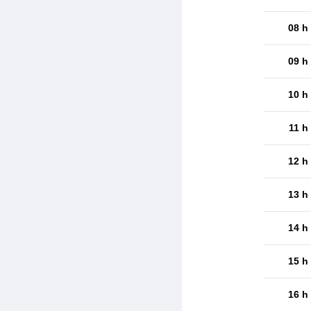
08 h
09 h
10 h
11 h
12 h
13 h
14 h
15 h
16 h