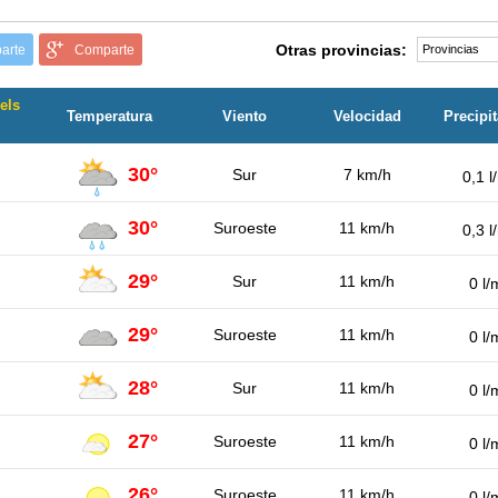
Otras provincias:
arte
Comparte
els
Temperatura
Viento
Velocidad
Precipi
30°
Sur
7 km/h
0,1 l
30°
Suroeste
11 km/h
0,3 l
29°
Sur
11 km/h
0 l/
29°
Suroeste
11 km/h
0 l/
28°
Sur
11 km/h
0 l/
27°
Suroeste
11 km/h
0 l/
26°
Suroeste
11 km/h
0 l/