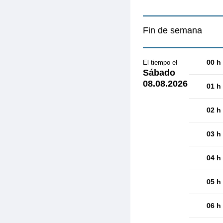
Fin de semana
00 h
El tiempo el
Sábado
08.08.2026
01 h
02 h
03 h
04 h
05 h
06 h