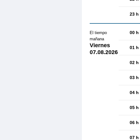
23 h
00 h
El tiempo
mañana
Viernes
01 h
07.08.2026
02 h
03 h
04 h
05 h
06 h
07 h