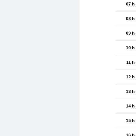
07 h
08 h
09 h
10 h
11 h
12 h
13 h
14 h
15 h
16 h