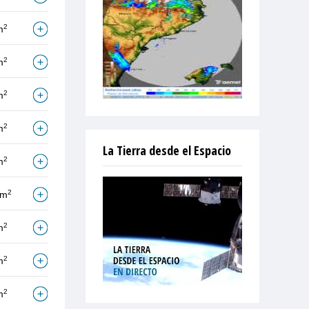
2
m
2
m
2
m
2
m
La Tierra desde el Espacio
2
m
2
/m
2
m
2
m
2
m