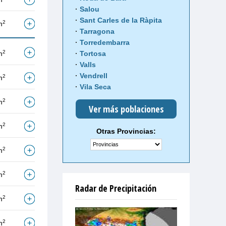
Salou
Sant Carles de la Ràpita
2
m
Tarragona
Torredembarra
2
m
Tortosa
Valls
Vendrell
2
m
Vila Seca
2
m
Ver más poblaciones
2
m
Otras Provincias:
2
m
2
m
Radar de Precipitación
2
m
2
m