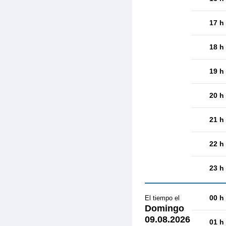
17 h
18 h
19 h
20 h
21 h
22 h
23 h
00 h
El tiempo el
Domingo
09.08.2026
01 h