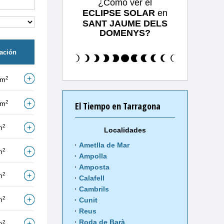
¿Cómo ver el
ECLIPSE SOLAR
en
SANT JAUME DELS
DOMENYS?
tación
2
/m
2
/m
El Tiempo en Tarragona
2
m
Localidades
Ametlla de Mar
2
m
Ampolla
Amposta
2
m
Calafell
Cambrils
2
m
Cunit
Reus
Roda de Barà
2
m