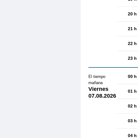
20 h
21 h
22 h
23 h
00 h
El tiempo
mañana
Viernes
01 h
07.08.2026
02 h
03 h
04 h