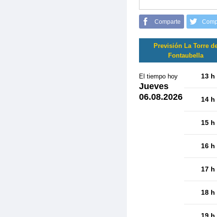
Comparte
Comp
Previsión La Torre d
Fontaubella
13 h
El tiempo hoy
Jueves
06.08.2026
14 h
15 h
16 h
17 h
18 h
19 h