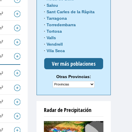
Salou
Sant Carles de la Ràpita
2
m
Tarragona
Torredembarra
2
m
Tortosa
Valls
2
m
Vendrell
Vila Seca
2
m
Ver más poblaciones
2
m
Otras Provincias:
2
m
2
m
Radar de Precipitación
2
m
2
m