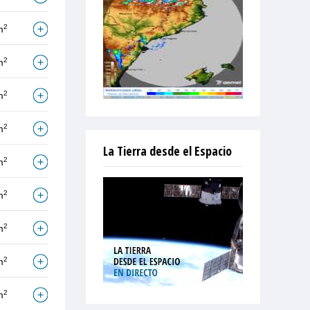
2
m
2
m
2
m
2
m
La Tierra desde el Espacio
2
m
2
m
2
m
2
m
2
m