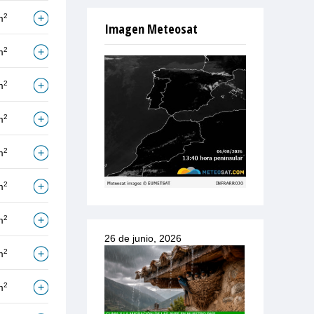
2
m
Imagen Meteosat
2
m
2
m
2
m
2
m
2
m
2
m
26 de junio, 2026
2
m
2
m