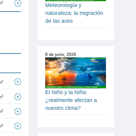
2
m
Meteorología y
naturaleza: la migración
de las aves
8 de junio, 2026
2
m
El Niño y la Niña:
2
m
¿realmente afectan a
nuestro clima?
2
m
2
m