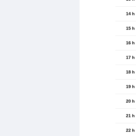
14 h
15 h
16 h
17 h
18 h
19 h
20 h
21 h
22 h