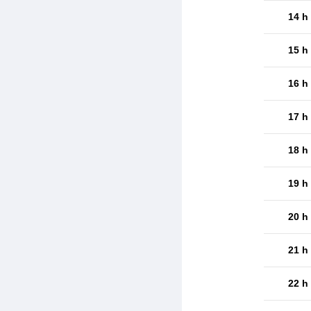
14 h
15 h
16 h
17 h
18 h
19 h
20 h
21 h
22 h