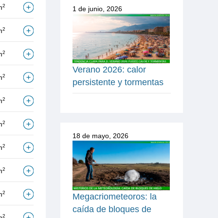
2
m
1 de junio, 2026
2
m
2
m
Verano 2026: calor
2
m
persistente y tormentas
2
m
2
m
18 de mayo, 2026
2
m
2
m
2
m
Megacriometeoros: la
caída de bloques de
2
m