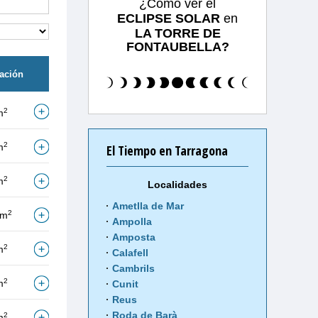
¿Cómo ver el
ECLIPSE SOLAR
en
LA TORRE DE
FONTAUBELLA?
tación
2
m
2
m
El Tiempo en Tarragona
2
m
Localidades
Ametlla de Mar
2
/m
Ampolla
Amposta
2
m
Calafell
Cambrils
2
m
Cunit
Reus
Roda de Barà
2
m