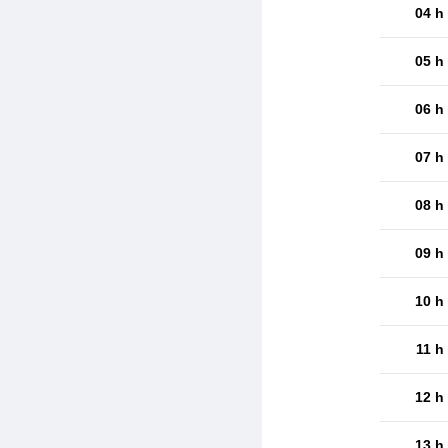
04 h
05 h
06 h
07 h
08 h
09 h
10 h
11 h
12 h
13 h