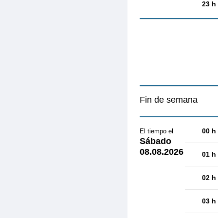
23 h
Fin de semana
00 h
El tiempo el
Sábado
08.08.2026
01 h
02 h
03 h