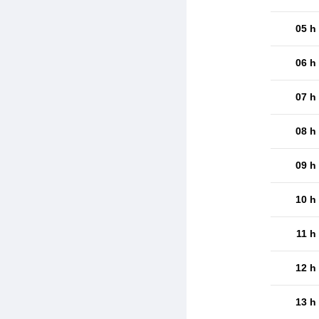
05 h
06 h
07 h
08 h
09 h
10 h
11 h
12 h
13 h