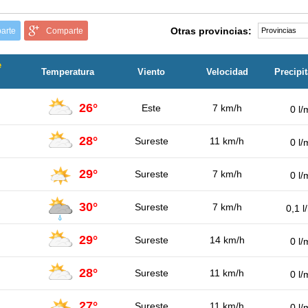
Otras provincias:
arte
Comparte
e
Temperatura
Viento
Velocidad
Precipi
26°
Este
7 km/h
0 l/
28°
Sureste
11 km/h
0 l/
29°
Sureste
7 km/h
0 l/
30°
Sureste
7 km/h
0,1 l
29°
Sureste
14 km/h
0 l/
28°
Sureste
11 km/h
0 l/
27°
Sureste
11 km/h
0 l/