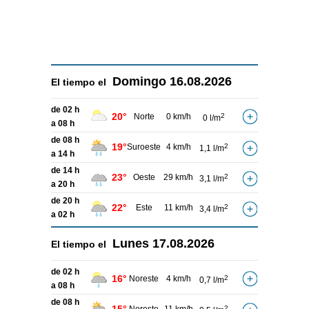
Domingo
16.08.2026
El tiempo el
de 02 h
20°
Norte
0 km/h
2
0 l/m
a 08 h
de 08 h
19°
Suroeste
4 km/h
2
1,1 l/m
a 14 h
de 14 h
23°
Oeste
29 km/h
2
3,1 l/m
a 20 h
de 20 h
22°
Este
11 km/h
2
3,4 l/m
a 02 h
Lunes
17.08.2026
El tiempo el
de 02 h
16°
Noreste
4 km/h
2
0,7 l/m
a 08 h
de 08 h
2