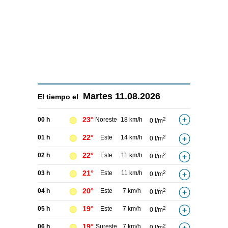
Martes
11.08.2026
El tiempo el
23°
00 h
Noreste
18 km/h
2
0 l/m
22°
01 h
Este
14 km/h
2
0 l/m
22°
02 h
Este
11 km/h
2
0 l/m
21°
03 h
Este
11 km/h
2
0 l/m
20°
04 h
Este
7 km/h
2
0 l/m
19°
05 h
Este
7 km/h
2
0 l/m
19°
06 h
Sureste
7 km/h
2
0 l/m