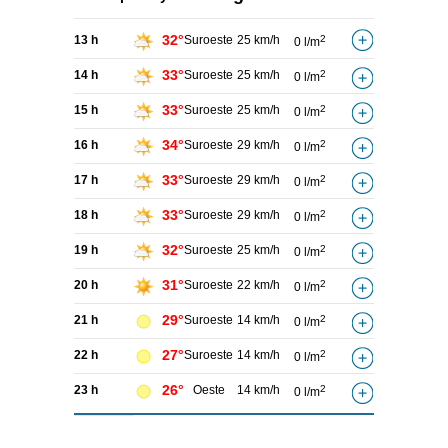
32°
13 h
Suroeste
25 km/h
2
0 l/m
33°
14 h
Suroeste
25 km/h
2
0 l/m
33°
15 h
Suroeste
25 km/h
2
0 l/m
34°
16 h
Suroeste
29 km/h
2
0 l/m
33°
17 h
Suroeste
29 km/h
2
0 l/m
33°
18 h
Suroeste
29 km/h
2
0 l/m
32°
19 h
Suroeste
25 km/h
2
0 l/m
31°
20 h
Suroeste
22 km/h
2
0 l/m
29°
21 h
Suroeste
14 km/h
2
0 l/m
27°
22 h
Suroeste
14 km/h
2
0 l/m
26°
23 h
Oeste
14 km/h
2
0 l/m