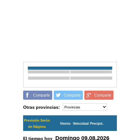
Comparte
Comparte
Comparte
Otras provincias:
Previsión Serón
Viento
Velocidad
Precipit.
de Nágima
Domingo
09.08.2026
El tiempo hoy