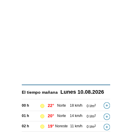
Lunes
10.08.2026
El tiempo
mañana
22°
00 h
Norte
18 km/h
2
0 l/m
20°
01 h
Norte
14 km/h
2
0 l/m
19°
02 h
Noreste
11 km/h
2
0 l/m