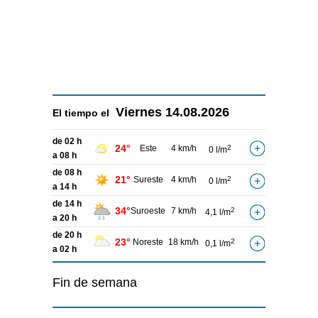
Viernes
14.08.2026
El tiempo el
de 02 h
24°
Este
4 km/h
2
0 l/m
a 08 h
de 08 h
21°
Sureste
4 km/h
2
0 l/m
a 14 h
de 14 h
34°
Suroeste
7 km/h
2
4,1 l/m
a 20 h
de 20 h
23°
Noreste
18 km/h
2
0,1 l/m
a 02 h
Fin de semana