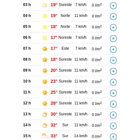
19°
03 h
Sureste
7 km/h
2
0 l/m
19°
04 h
Norte
11 km/h
2
0 l/m
18°
05 h
Norte
7 km/h
2
0 l/m
17°
06 h
Noreste
7 km/h
2
0 l/m
17°
07 h
Este
7 km/h
2
0 l/m
18°
08 h
Sureste
11 km/h
2
0 l/m
20°
09 h
Sureste
11 km/h
2
0 l/m
23°
10 h
Sureste
11 km/h
2
0 l/m
25°
11 h
Sureste
11 km/h
2
0 l/m
28°
12 h
Sureste
11 km/h
2
0 l/m
30°
13 h
Sureste
11 km/h
2
0 l/m
32°
14 h
Sur
11 km/h
2
0 l/m
33°
15 h
Sur
14 km/h
2
0 l/m