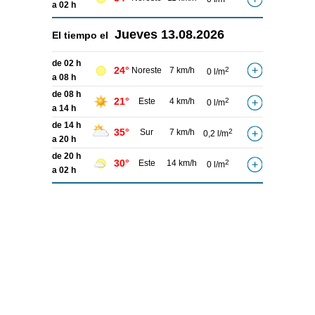
a 02 h
Jueves
13.08.2026
El tiempo el
de 02 h
24°
Noreste
7 km/h
2
0 l/m
a 08 h
de 08 h
21°
Este
4 km/h
2
0 l/m
a 14 h
de 14 h
35°
Sur
7 km/h
2
0,2 l/m
a 20 h
de 20 h
30°
Este
14 km/h
2
0 l/m
a 02 h