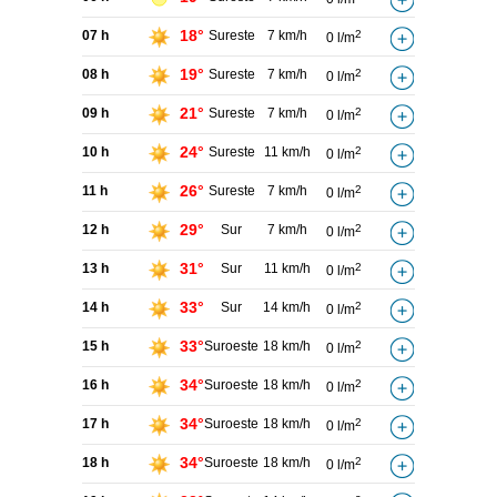
18°
07 h
Sureste
7 km/h
2
0 l/m
19°
08 h
Sureste
7 km/h
2
0 l/m
21°
09 h
Sureste
7 km/h
2
0 l/m
24°
10 h
Sureste
11 km/h
2
0 l/m
26°
11 h
Sureste
7 km/h
2
0 l/m
29°
12 h
Sur
7 km/h
2
0 l/m
31°
13 h
Sur
11 km/h
2
0 l/m
33°
14 h
Sur
14 km/h
2
0 l/m
33°
15 h
Suroeste
18 km/h
2
0 l/m
34°
16 h
Suroeste
18 km/h
2
0 l/m
34°
17 h
Suroeste
18 km/h
2
0 l/m
34°
18 h
Suroeste
18 km/h
2
0 l/m