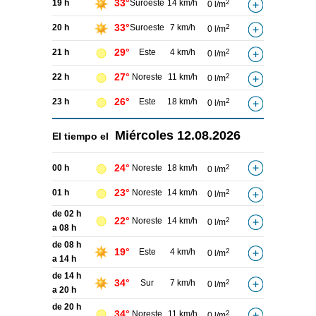
33°
19 h
Suroeste
14 km/h
2
0 l/m
33°
20 h
Suroeste
7 km/h
2
0 l/m
29°
21 h
Este
4 km/h
2
0 l/m
27°
22 h
Noreste
11 km/h
2
0 l/m
26°
23 h
Este
18 km/h
2
0 l/m
Miércoles
12.08.2026
El tiempo el
24°
00 h
Noreste
18 km/h
2
0 l/m
23°
01 h
Noreste
14 km/h
2
0 l/m
de 02 h
22°
Noreste
14 km/h
2
0 l/m
a 08 h
de 08 h
19°
Este
4 km/h
2
0 l/m
a 14 h
de 14 h
34°
Sur
7 km/h
2
0 l/m
a 20 h
de 20 h
34°
Noreste
11 km/h
2
0 l/m