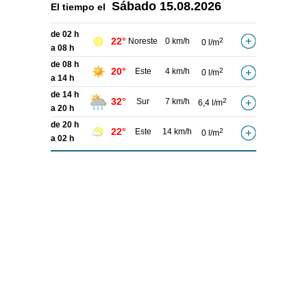
Sábado
15.08.2026
El tiempo el
de 02 h
22°
Noreste
0 km/h
2
0 l/m
a 08 h
de 08 h
20°
Este
4 km/h
2
0 l/m
a 14 h
de 14 h
32°
Sur
7 km/h
2
6,4 l/m
a 20 h
de 20 h
22°
Este
14 km/h
2
0 l/m
a 02 h