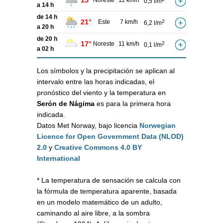
15°
Noreste
11 km/h
0,5 l/m
a 14 h
de 14 h
21°
Este
7 km/h
2
6,2 l/m
a 20 h
de 20 h
17°
Noreste
11 km/h
2
0,1 l/m
a 02 h
Los símbolos y la precipitación se aplican al
intervalo entre las horas indicadas, el
pronóstico del viento y la temperatura en
Serón de Nágima
es para la primera hora
indicada.
Datos Met Norway, bajo licencia
Norwegian
Licence for Open Government Data (NLOD)
2.0
y
Creative Commons 4.0 BY
International
* La temperatura de sensación se calcula con
la fórmula de temperatura aparente, basada
en un modelo matemático de un adulto,
caminando al aire libre, a la sombra