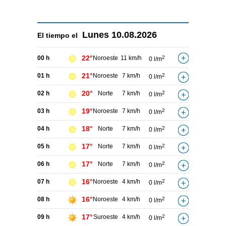
Lunes
10.08.2026
El tiempo el
22°
00 h
Noroeste
11 km/h
2
0 l/m
21°
01 h
Noroeste
7 km/h
2
0 l/m
20°
02 h
Norte
7 km/h
2
0 l/m
19°
03 h
Noroeste
7 km/h
2
0 l/m
18°
04 h
Norte
7 km/h
2
0 l/m
17°
05 h
Norte
7 km/h
2
0 l/m
17°
06 h
Norte
7 km/h
2
0 l/m
16°
07 h
Noroeste
4 km/h
2
0 l/m
16°
08 h
Noroeste
4 km/h
2
0 l/m
17°
09 h
Suroeste
4 km/h
2
0 l/m