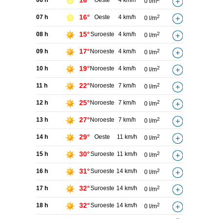
16°
06 h
Oeste
4 km/h
0 l/m
16°
07 h
Oeste
4 km/h
2
0 l/m
15°
08 h
Suroeste
4 km/h
2
0 l/m
17°
09 h
Noroeste
4 km/h
2
0 l/m
19°
10 h
Noroeste
4 km/h
2
0 l/m
22°
11 h
Noroeste
7 km/h
2
0 l/m
25°
12 h
Noroeste
7 km/h
2
0 l/m
27°
13 h
Noroeste
7 km/h
2
0 l/m
29°
14 h
Oeste
11 km/h
2
0 l/m
30°
15 h
Suroeste
11 km/h
2
0 l/m
31°
16 h
Suroeste
14 km/h
2
0 l/m
32°
17 h
Suroeste
14 km/h
2
0 l/m
32°
18 h
Suroeste
14 km/h
2
0 l/m