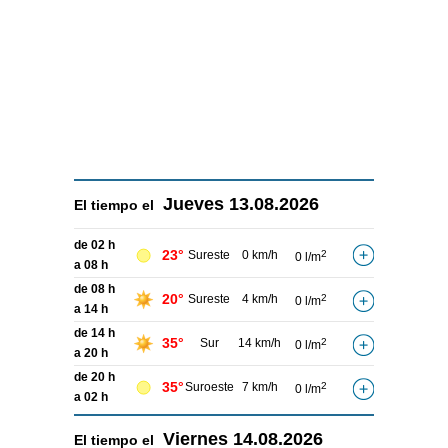
Jueves
13.08.2026
El tiempo el
de 02 h
23°
Sureste
0 km/h
2
0 l/m
a 08 h
de 08 h
20°
Sureste
4 km/h
2
0 l/m
a 14 h
de 14 h
35°
Sur
14 km/h
2
0 l/m
a 20 h
de 20 h
35°
Suroeste
7 km/h
2
0 l/m
a 02 h
Viernes
14.08.2026
El tiempo el