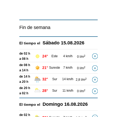
Fin de semana
Sábado
15.08.2026
El tiempo el
de 02 h
24°
Este
4 km/h
2
0 l/m
a 08 h
de 08 h
21°
Sureste
7 km/h
2
0 l/m
a 14 h
de 14 h
32°
Sur
14 km/h
2
2,8 l/m
a 20 h
de 20 h
28°
Sur
11 km/h
2
0 l/m
a 02 h
Domingo
16.08.2026
El tiempo el
de 02 h