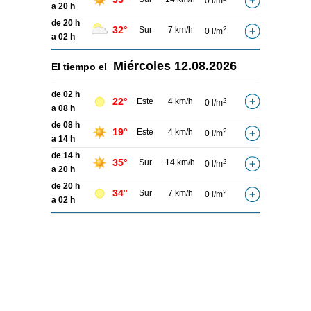
0 l/m
a 20 h
de 20 h
32°
Sur
7 km/h
2
0 l/m
a 02 h
Miércoles
12.08.2026
El tiempo el
de 02 h
22°
Este
4 km/h
2
0 l/m
a 08 h
de 08 h
19°
Este
4 km/h
2
0 l/m
a 14 h
de 14 h
35°
Sur
14 km/h
2
0 l/m
a 20 h
de 20 h
34°
Sur
7 km/h
2
0 l/m
a 02 h