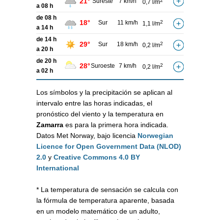
21°
Sureste
7 km/h
2
0,7 l/m
a 08 h
de 08 h
18°
Sur
11 km/h
2
1,1 l/m
a 14 h
de 14 h
29°
Sur
18 km/h
2
0,2 l/m
a 20 h
de 20 h
28°
Suroeste
7 km/h
2
0,2 l/m
a 02 h
Los símbolos y la precipitación se aplican al
intervalo entre las horas indicadas, el
pronóstico del viento y la temperatura en
Zamarra
es para la primera hora indicada.
Datos Met Norway, bajo licencia
Norwegian
Licence for Open Government Data (NLOD)
2.0
y
Creative Commons 4.0 BY
International
* La temperatura de sensación se calcula con
la fórmula de temperatura aparente, basada
en un modelo matemático de un adulto,