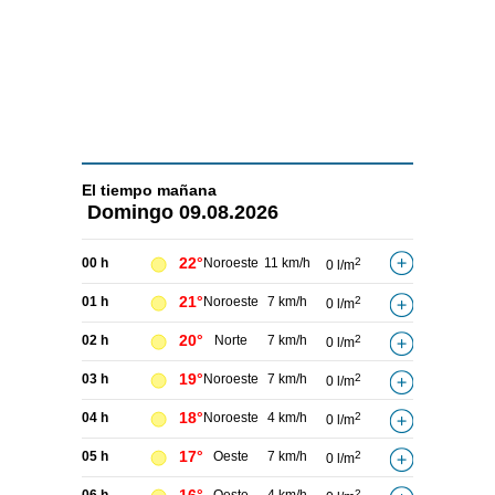
El tiempo
mañana
Domingo
09.08.2026
22°
00 h
Noroeste
11 km/h
2
0 l/m
21°
01 h
Noroeste
7 km/h
2
0 l/m
20°
02 h
Norte
7 km/h
2
0 l/m
19°
03 h
Noroeste
7 km/h
2
0 l/m
18°
04 h
Noroeste
4 km/h
2
0 l/m
17°
05 h
Oeste
7 km/h
2
0 l/m
2