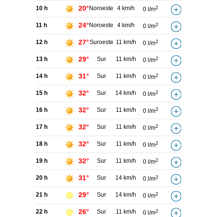
20°
10 h
Noroeste
4 km/h
2
0 l/m
24°
11 h
Noroeste
4 km/h
2
0 l/m
27°
12 h
Suroeste
11 km/h
2
0 l/m
29°
13 h
Sur
11 km/h
2
0 l/m
31°
14 h
Sur
11 km/h
2
0 l/m
32°
15 h
Sur
14 km/h
2
0 l/m
32°
16 h
Sur
11 km/h
2
0 l/m
32°
17 h
Sur
11 km/h
2
0 l/m
32°
18 h
Sur
11 km/h
2
0 l/m
32°
19 h
Sur
11 km/h
2
0 l/m
31°
20 h
Sur
14 km/h
2
0 l/m
29°
21 h
Sur
14 km/h
2
0 l/m
26°
22 h
Sur
11 km/h
2
0 l/m