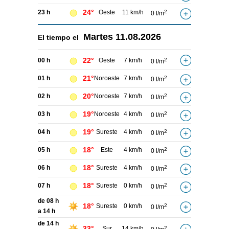
24°
23 h
Oeste
11 km/h
2
0 l/m
Martes
11.08.2026
El tiempo el
22°
00 h
Oeste
7 km/h
2
0 l/m
21°
01 h
Noroeste
7 km/h
2
0 l/m
20°
02 h
Noroeste
7 km/h
2
0 l/m
19°
03 h
Noroeste
4 km/h
2
0 l/m
19°
04 h
Sureste
4 km/h
2
0 l/m
18°
05 h
Este
4 km/h
2
0 l/m
18°
06 h
Sureste
4 km/h
2
0 l/m
18°
07 h
Sureste
0 km/h
2
0 l/m
de 08 h
18°
Sureste
0 km/h
2
0 l/m
a 14 h
de 14 h
33°
Sur
14 km/h
2