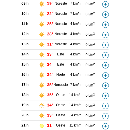
19°
09 h
Noreste
7 km/h
2
0 l/m
22°
10 h
Noreste
7 km/h
2
0 l/m
25°
11 h
Noreste
4 km/h
2
0 l/m
28°
12 h
Noreste
4 km/h
2
0 l/m
31°
13 h
Noreste
4 km/h
2
0 l/m
33°
14 h
Este
4 km/h
2
0 l/m
34°
15 h
Este
4 km/h
2
0 l/m
34°
16 h
Norte
4 km/h
2
0 l/m
35°
17 h
Noroeste
7 km/h
2
0 l/m
35°
18 h
Oeste
14 km/h
2
0 l/m
34°
19 h
Oeste
14 km/h
2
0 l/m
33°
20 h
Oeste
14 km/h
2
0 l/m
31°
21 h
Oeste
11 km/h
2
0 l/m