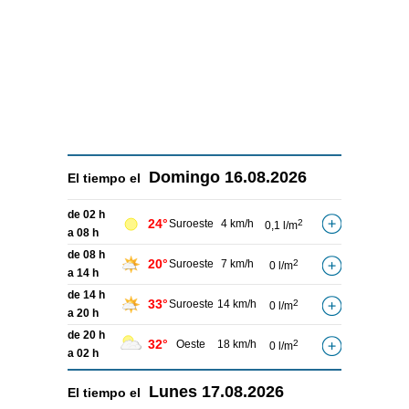
Domingo
16.08.2026
El tiempo el
de 02 h
24°
Suroeste
4 km/h
2
0,1 l/m
a 08 h
de 08 h
20°
Suroeste
7 km/h
2
0 l/m
a 14 h
de 14 h
33°
Suroeste
14 km/h
2
0 l/m
a 20 h
de 20 h
32°
Oeste
18 km/h
2
0 l/m
a 02 h
Lunes
17.08.2026
El tiempo el