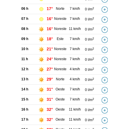
17°
06 h
Norte
7 km/h
2
0 l/m
16°
07 h
Noreste
7 km/h
2
0 l/m
16°
08 h
Noreste
11 km/h
2
0 l/m
18°
09 h
Este
7 km/h
2
0 l/m
21°
10 h
Noreste
7 km/h
2
0 l/m
24°
11 h
Noreste
7 km/h
2
0 l/m
27°
12 h
Noreste
4 km/h
2
0 l/m
29°
13 h
Norte
4 km/h
2
0 l/m
31°
14 h
Oeste
7 km/h
2
0 l/m
31°
15 h
Oeste
7 km/h
2
0 l/m
32°
16 h
Oeste
11 km/h
2
0 l/m
32°
17 h
Oeste
11 km/h
2
0 l/m