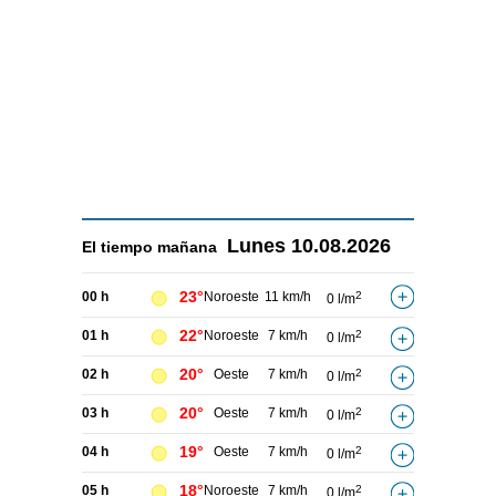
Lunes
10.08.2026
El tiempo
mañana
23°
00 h
Noroeste
11 km/h
2
0 l/m
22°
01 h
Noroeste
7 km/h
2
0 l/m
20°
02 h
Oeste
7 km/h
2
0 l/m
20°
03 h
Oeste
7 km/h
2
0 l/m
19°
04 h
Oeste
7 km/h
2
0 l/m
18°
05 h
Noroeste
7 km/h
2
0 l/m