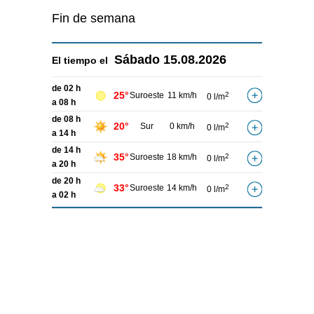
Fin de semana
Sábado
15.08.2026
El tiempo el
de 02 h
25°
Suroeste
11 km/h
2
0 l/m
a 08 h
de 08 h
20°
Sur
0 km/h
2
0 l/m
a 14 h
de 14 h
35°
Suroeste
18 km/h
2
0 l/m
a 20 h
de 20 h
33°
Suroeste
14 km/h
2
0 l/m
a 02 h