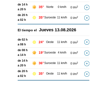
de 14 h
35°
Norte
0 km/h
2
0 l/m
a 20 h
de 20 h
35°
Suroeste
11 km/h
2
0 l/m
a 02 h
Jueves
13.08.2026
El tiempo el
de 02 h
24°
Oeste
11 km/h
2
0 l/m
a 08 h
de 08 h
19°
Suroeste
4 km/h
2
0 l/m
a 14 h
de 14 h
36°
Suroeste
11 km/h
2
0 l/m
a 20 h
de 20 h
35°
Oeste
11 km/h
2
0 l/m
a 02 h