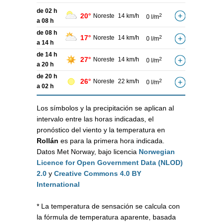
de 02 h
20°
Noreste
14 km/h
2
0 l/m
a 08 h
de 08 h
17°
Noreste
14 km/h
2
0 l/m
a 14 h
de 14 h
27°
Noreste
14 km/h
2
0 l/m
a 20 h
de 20 h
26°
Noreste
22 km/h
2
0 l/m
a 02 h
Los símbolos y la precipitación se aplican al
intervalo entre las horas indicadas, el
pronóstico del viento y la temperatura en
Rollán
es para la primera hora indicada.
Datos Met Norway, bajo licencia
Norwegian
Licence for Open Government Data (NLOD)
2.0
y
Creative Commons 4.0 BY
International
* La temperatura de sensación se calcula con
la fórmula de temperatura aparente, basada