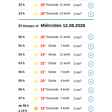
29°
22 h
Suroeste
11 km/h
2
0 l/m
28°
23 h
Suroeste
14 km/h
2
0 l/m
Miércoles
12.08.2026
El tiempo el
26°
00 h
Suroeste
11 km/h
2
0 l/m
24°
01 h
Oeste
7 km/h
2
0 l/m
24°
02 h
Oeste
11 km/h
2
0 l/m
22°
03 h
Oeste
11 km/h
2
0 l/m
21°
04 h
Oeste
7 km/h
2
0 l/m
20°
05 h
Oeste
4 km/h
2
0 l/m
19°
06 h
Suroeste
4 km/h
2
0 l/m
19°
07 h
Suroeste
7 km/h
2
0 l/m
de 08 h
18°
Suroeste
4 km/h
2
0 l/m
a 14 h