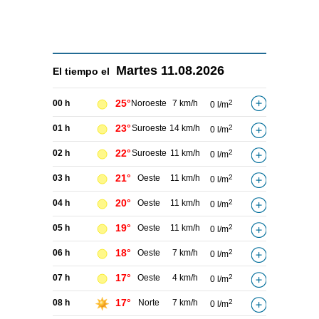
Martes
11.08.2026
El tiempo el
25°
00 h
Noroeste
7 km/h
2
0 l/m
23°
01 h
Suroeste
14 km/h
2
0 l/m
22°
02 h
Suroeste
11 km/h
2
0 l/m
21°
03 h
Oeste
11 km/h
2
0 l/m
20°
04 h
Oeste
11 km/h
2
0 l/m
19°
05 h
Oeste
11 km/h
2
0 l/m
18°
06 h
Oeste
7 km/h
2
0 l/m
17°
07 h
Oeste
4 km/h
2
0 l/m
17°
08 h
Norte
7 km/h
2
0 l/m