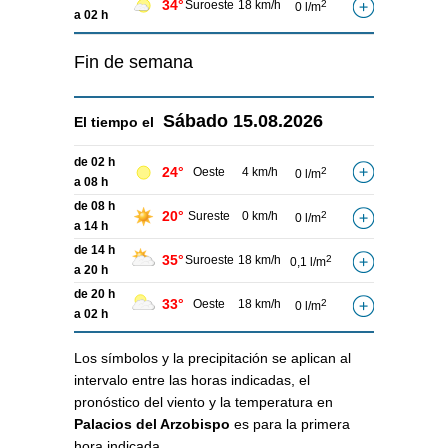
34°
Suroeste
18 km/h
2
0 l/m
a 02 h
Fin de semana
Sábado
15.08.2026
El tiempo el
de 02 h
24°
Oeste
4 km/h
2
0 l/m
a 08 h
de 08 h
20°
Sureste
0 km/h
2
0 l/m
a 14 h
de 14 h
35°
Suroeste
18 km/h
2
0,1 l/m
a 20 h
de 20 h
33°
Oeste
18 km/h
2
0 l/m
a 02 h
Los símbolos y la precipitación se aplican al
intervalo entre las horas indicadas, el
pronóstico del viento y la temperatura en
Palacios del Arzobispo
es para la primera
hora indicada.