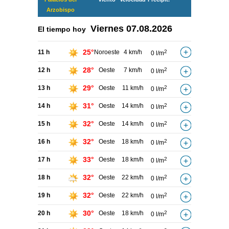
Arzobispo
Viernes
07.08.2026
El tiempo hoy
25°
11 h
Noroeste
4 km/h
2
0 l/m
28°
12 h
Oeste
7 km/h
2
0 l/m
29°
13 h
Oeste
11 km/h
2
0 l/m
31°
14 h
Oeste
14 km/h
2
0 l/m
32°
15 h
Oeste
14 km/h
2
0 l/m
32°
16 h
Oeste
18 km/h
2
0 l/m
33°
17 h
Oeste
18 km/h
2
0 l/m
32°
18 h
Oeste
22 km/h
2
0 l/m
32°
19 h
Oeste
22 km/h
2
0 l/m
30°
20 h
Oeste
18 km/h
2
0 l/m