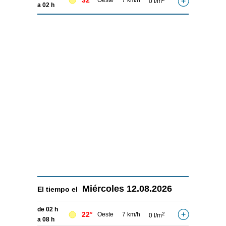
32°
Oeste
7 km/h
0 l/m
a 02 h
Miércoles
12.08.2026
El tiempo el
de 02 h
22°
Oeste
7 km/h
2
0 l/m
a 08 h