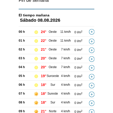
Fin de semana
El tiempo
mañana
Sábado
08.08.2026
24°
00 h
Oeste
11 km/h
2
0 l/m
22°
01 h
Oeste
11 km/h
2
0 l/m
21°
02 h
Oeste
7 km/h
2
0 l/m
20°
03 h
Oeste
7 km/h
2
0 l/m
20°
04 h
Oeste
7 km/h
2
0 l/m
19°
05 h
Suroeste
4 km/h
2
0 l/m
18°
06 h
Sur
4 km/h
2
0 l/m
18°
07 h
Sureste
4 km/h
2
0 l/m
18°
08 h
Sur
4 km/h
2
0 l/m
21°
09 h
Norte
4 km/h
2
0 l/m