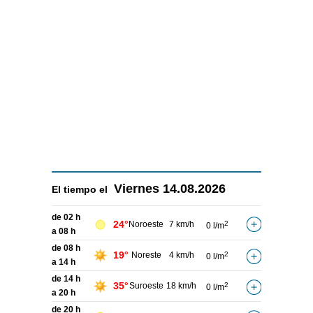
Viernes
14.08.2026
El tiempo el
de 02 h
24°
Noroeste
7 km/h
2
0 l/m
a 08 h
de 08 h
19°
Noreste
4 km/h
2
0 l/m
a 14 h
de 14 h
35°
Suroeste
18 km/h
2
0 l/m
a 20 h
de 20 h