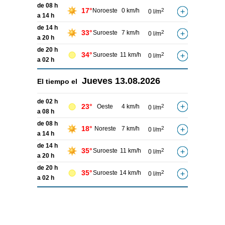
de 08 h
17°
Noroeste
0 km/h
2
0 l/m
a 14 h
de 14 h
33°
Suroeste
7 km/h
2
0 l/m
a 20 h
de 20 h
34°
Suroeste
11 km/h
2
0 l/m
a 02 h
Jueves
13.08.2026
El tiempo el
de 02 h
23°
Oeste
4 km/h
2
0 l/m
a 08 h
de 08 h
18°
Noreste
7 km/h
2
0 l/m
a 14 h
de 14 h
35°
Suroeste
11 km/h
2
0 l/m
a 20 h
de 20 h
35°
Suroeste
14 km/h
2
0 l/m
a 02 h