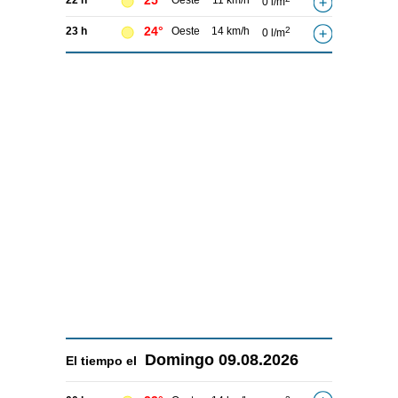
25°
22 h
Oeste
11 km/h
0 l/m
24°
23 h
Oeste
14 km/h
2
0 l/m
Domingo
09.08.2026
El tiempo el