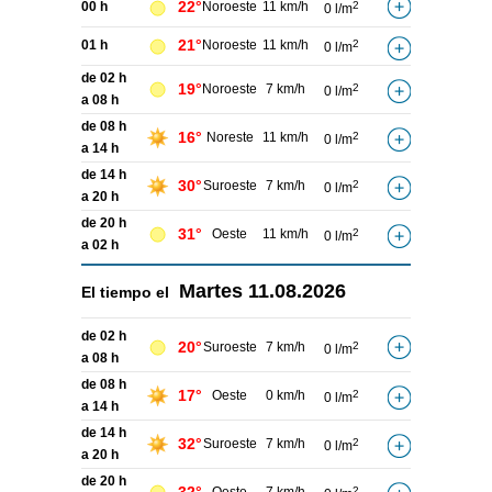
22°
00 h
Noroeste
11 km/h
2
0 l/m
21°
01 h
Noroeste
11 km/h
2
0 l/m
de 02 h
19°
Noroeste
7 km/h
2
0 l/m
a 08 h
de 08 h
16°
Noreste
11 km/h
2
0 l/m
a 14 h
de 14 h
30°
Suroeste
7 km/h
2
0 l/m
a 20 h
de 20 h
31°
Oeste
11 km/h
2
0 l/m
a 02 h
Martes
11.08.2026
El tiempo el
de 02 h
20°
Suroeste
7 km/h
2
0 l/m
a 08 h
de 08 h
17°
Oeste
0 km/h
2
0 l/m
a 14 h
de 14 h
32°
Suroeste
7 km/h
2
0 l/m
a 20 h
de 20 h
2