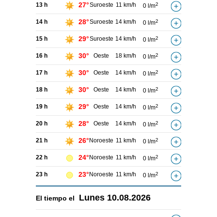
27°
13 h
Suroeste
11 km/h
2
0 l/m
28°
14 h
Suroeste
14 km/h
2
0 l/m
29°
15 h
Suroeste
14 km/h
2
0 l/m
30°
16 h
Oeste
18 km/h
2
0 l/m
30°
17 h
Oeste
14 km/h
2
0 l/m
30°
18 h
Oeste
14 km/h
2
0 l/m
29°
19 h
Oeste
14 km/h
2
0 l/m
28°
20 h
Oeste
14 km/h
2
0 l/m
26°
21 h
Noroeste
11 km/h
2
0 l/m
24°
22 h
Noroeste
11 km/h
2
0 l/m
23°
23 h
Noroeste
11 km/h
2
0 l/m
Lunes
10.08.2026
El tiempo el