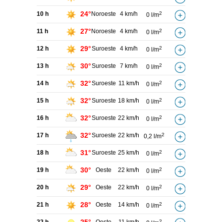
24°
10 h
Noroeste
4 km/h
2
0 l/m
27°
11 h
Noroeste
4 km/h
2
0 l/m
29°
12 h
Suroeste
4 km/h
2
0 l/m
30°
13 h
Suroeste
7 km/h
2
0 l/m
32°
14 h
Suroeste
11 km/h
2
0 l/m
32°
15 h
Suroeste
18 km/h
2
0 l/m
32°
16 h
Suroeste
22 km/h
2
0 l/m
32°
17 h
Suroeste
22 km/h
2
0,2 l/m
31°
18 h
Suroeste
25 km/h
2
0 l/m
30°
19 h
Oeste
22 km/h
2
0 l/m
29°
20 h
Oeste
22 km/h
2
0 l/m
28°
21 h
Oeste
14 km/h
2
0 l/m
2