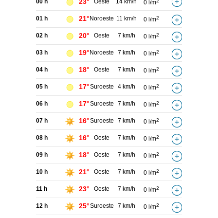
23°
00 h
Oeste
14 km/h
2
0 l/m
21°
01 h
Noroeste
11 km/h
2
0 l/m
20°
02 h
Oeste
7 km/h
2
0 l/m
19°
03 h
Noroeste
7 km/h
2
0 l/m
18°
04 h
Oeste
7 km/h
2
0 l/m
17°
05 h
Suroeste
4 km/h
2
0 l/m
17°
06 h
Suroeste
7 km/h
2
0 l/m
16°
07 h
Suroeste
7 km/h
2
0 l/m
16°
08 h
Oeste
7 km/h
2
0 l/m
18°
09 h
Oeste
7 km/h
2
0 l/m
21°
10 h
Oeste
7 km/h
2
0 l/m
23°
11 h
Oeste
7 km/h
2
0 l/m
25°
12 h
Suroeste
7 km/h
2
0 l/m