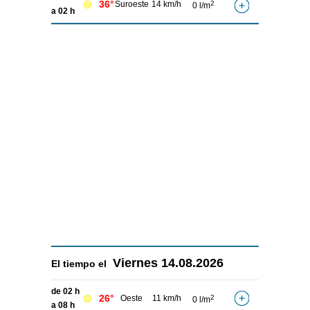
36°
Suroeste
14 km/h
2
0 l/m
a 02 h
Viernes
14.08.2026
El tiempo el
de 02 h
26°
Oeste
11 km/h
2
0 l/m
a 08 h