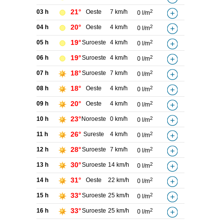
21°
03 h
Oeste
7 km/h
2
0 l/m
20°
04 h
Oeste
4 km/h
2
0 l/m
19°
05 h
Suroeste
4 km/h
2
0 l/m
19°
06 h
Suroeste
4 km/h
2
0 l/m
18°
07 h
Suroeste
7 km/h
2
0 l/m
18°
08 h
Oeste
4 km/h
2
0 l/m
20°
09 h
Oeste
4 km/h
2
0 l/m
23°
10 h
Noroeste
0 km/h
2
0 l/m
26°
11 h
Sureste
4 km/h
2
0 l/m
28°
12 h
Suroeste
7 km/h
2
0 l/m
30°
13 h
Suroeste
14 km/h
2
0 l/m
31°
14 h
Oeste
22 km/h
2
0 l/m
33°
15 h
Suroeste
25 km/h
2
0 l/m
33°
16 h
Suroeste
25 km/h
2
0 l/m