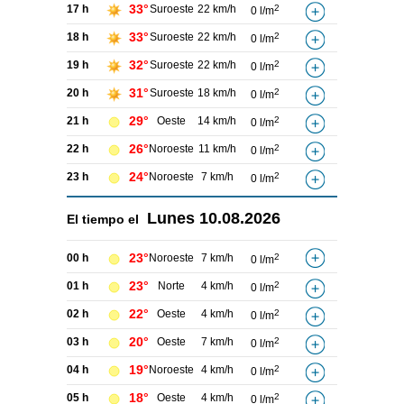
33°
17 h
Suroeste
22 km/h
2
0 l/m
33°
18 h
Suroeste
22 km/h
2
0 l/m
32°
19 h
Suroeste
22 km/h
2
0 l/m
31°
20 h
Suroeste
18 km/h
2
0 l/m
29°
21 h
Oeste
14 km/h
2
0 l/m
26°
22 h
Noroeste
11 km/h
2
0 l/m
24°
23 h
Noroeste
7 km/h
2
0 l/m
Lunes
10.08.2026
El tiempo el
23°
00 h
Noroeste
7 km/h
2
0 l/m
23°
01 h
Norte
4 km/h
2
0 l/m
22°
02 h
Oeste
4 km/h
2
0 l/m
20°
03 h
Oeste
7 km/h
2
0 l/m
19°
04 h
Noroeste
4 km/h
2
0 l/m
18°
05 h
Oeste
4 km/h
2
0 l/m