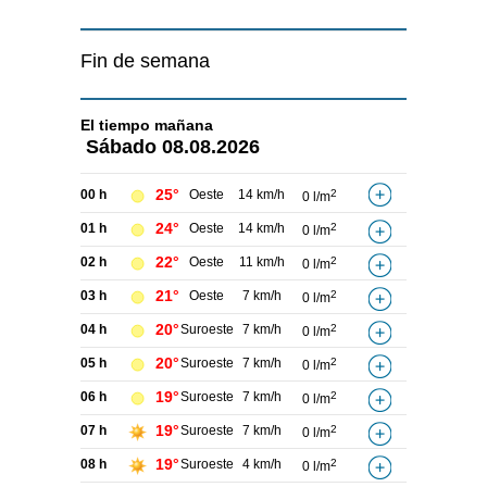
Fin de semana
El tiempo
mañana
Sábado
08.08.2026
25°
00 h
Oeste
14 km/h
2
0 l/m
24°
01 h
Oeste
14 km/h
2
0 l/m
22°
02 h
Oeste
11 km/h
2
0 l/m
21°
03 h
Oeste
7 km/h
2
0 l/m
20°
04 h
Suroeste
7 km/h
2
0 l/m
20°
05 h
Suroeste
7 km/h
2
0 l/m
19°
06 h
Suroeste
7 km/h
2
0 l/m
19°
07 h
Suroeste
7 km/h
2
0 l/m
19°
08 h
Suroeste
4 km/h
2
0 l/m