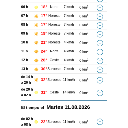
18°
06 h
Norte
7 km/h
2
0 l/m
17°
07 h
Noreste
7 km/h
2
0 l/m
17°
08 h
Noreste
7 km/h
2
0 l/m
19°
09 h
Noreste
7 km/h
2
0 l/m
21°
10 h
Noreste
4 km/h
2
0 l/m
24°
11 h
Norte
4 km/h
2
0 l/m
28°
12 h
Oeste
4 km/h
2
0 l/m
30°
13 h
Suroeste
7 km/h
2
0 l/m
de 14 h
32°
Suroeste
11 km/h
2
0 l/m
a 20 h
de 20 h
31°
Oeste
14 km/h
2
0 l/m
a 02 h
Martes
11.08.2026
El tiempo el
de 02 h
22°
Suroeste
11 km/h
2
0 l/m
a 08 h