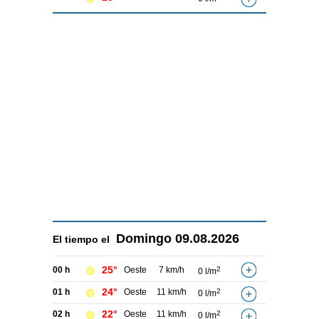
Domingo
09.08.2026
El tiempo el
25°
00 h
Oeste
7 km/h
2
0 l/m
24°
01 h
Oeste
11 km/h
2
0 l/m
22°
02 h
Oeste
11 km/h
2
0 l/m