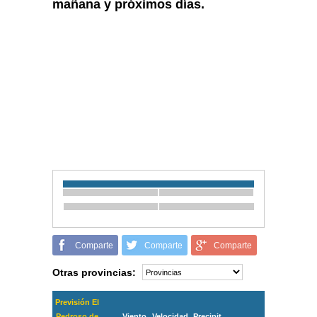
mañana y próximos días.
Comparte
Comparte
Comparte
Otras provincias:
Previsión El
Pedroso de
Viento
Velocidad
Precipit.