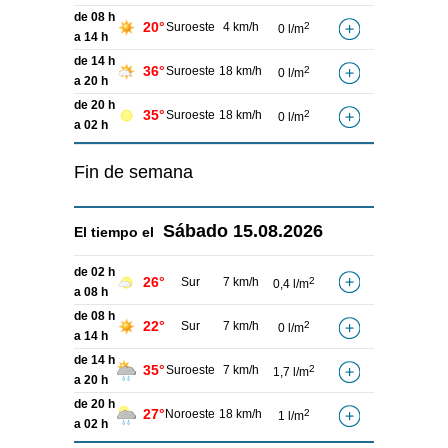
de 08 h
20°
Suroeste
4 km/h
2
0 l/m
a 14 h
de 14 h
36°
Suroeste
18 km/h
2
0 l/m
a 20 h
de 20 h
35°
Suroeste
18 km/h
2
0 l/m
a 02 h
Fin de semana
Sábado
15.08.2026
El tiempo el
de 02 h
26°
Sur
7 km/h
2
0,4 l/m
a 08 h
de 08 h
22°
Sur
7 km/h
2
0 l/m
a 14 h
de 14 h
35°
Suroeste
7 km/h
2
1,7 l/m
a 20 h
de 20 h
27°
Noroeste
18 km/h
2
1 l/m
a 02 h