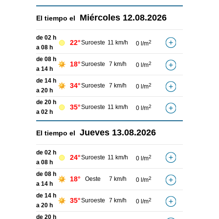
Miércoles
12.08.2026
El tiempo el
de 02 h
22°
Suroeste
11 km/h
2
0 l/m
a 08 h
de 08 h
18°
Suroeste
7 km/h
2
0 l/m
a 14 h
de 14 h
34°
Suroeste
7 km/h
2
0 l/m
a 20 h
de 20 h
35°
Suroeste
11 km/h
2
0 l/m
a 02 h
Jueves
13.08.2026
El tiempo el
de 02 h
24°
Suroeste
11 km/h
2
0 l/m
a 08 h
de 08 h
18°
Oeste
7 km/h
2
0 l/m
a 14 h
de 14 h
35°
Suroeste
7 km/h
2
0 l/m
a 20 h
de 20 h