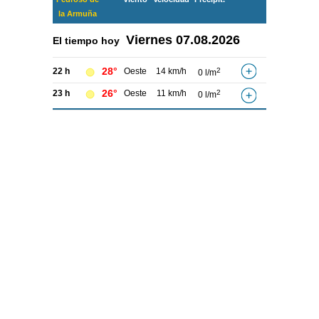
la Armuña
Viernes
07.08.2026
El tiempo hoy
28°
22 h
Oeste
14 km/h
2
0 l/m
26°
23 h
Oeste
11 km/h
2
0 l/m