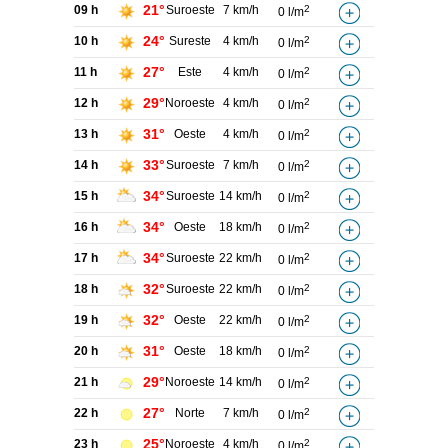
21°
09 h
Suroeste
7 km/h
2
0 l/m
24°
10 h
Sureste
4 km/h
2
0 l/m
27°
11 h
Este
4 km/h
2
0 l/m
29°
12 h
Noroeste
4 km/h
2
0 l/m
31°
13 h
Oeste
4 km/h
2
0 l/m
33°
14 h
Suroeste
7 km/h
2
0 l/m
34°
15 h
Suroeste
14 km/h
2
0 l/m
34°
16 h
Oeste
18 km/h
2
0 l/m
34°
17 h
Suroeste
22 km/h
2
0 l/m
32°
18 h
Suroeste
22 km/h
2
0 l/m
32°
19 h
Oeste
22 km/h
2
0 l/m
31°
20 h
Oeste
18 km/h
2
0 l/m
29°
21 h
Noroeste
14 km/h
2
0 l/m
27°
22 h
Norte
7 km/h
2
0 l/m
25°
23 h
Noroeste
4 km/h
2
0 l/m