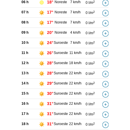
18°
06 h
Noreste
7 km/h
2
0 l/m
17°
07 h
Noreste
7 km/h
2
0 l/m
17°
08 h
Noreste
7 km/h
2
0 l/m
20°
09 h
Noreste
4 km/h
2
0 l/m
24°
10 h
Suroeste
7 km/h
2
0 l/m
26°
11 h
Suroeste
11 km/h
2
0 l/m
28°
12 h
Suroeste
18 km/h
2
0 l/m
28°
13 h
Suroeste
22 km/h
2
0 l/m
29°
14 h
Suroeste
22 km/h
2
0 l/m
30°
15 h
Suroeste
22 km/h
2
0 l/m
31°
16 h
Suroeste
22 km/h
2
0 l/m
31°
17 h
Suroeste
22 km/h
2
0 l/m
31°
18 h
Suroeste
22 km/h
2
0 l/m