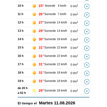
23°
10 h
Noreste
4 km/h
2
0 l/m
26°
11 h
Suroeste
7 km/h
2
0 l/m
27°
12 h
Suroeste
14 km/h
2
0 l/m
29°
13 h
Suroeste
14 km/h
2
0 l/m
30°
14 h
Suroeste
18 km/h
2
0 l/m
31°
15 h
Suroeste
22 km/h
2
0 l/m
31°
16 h
Suroeste
22 km/h
2
0 l/m
31°
17 h
Suroeste
22 km/h
2
0 l/m
31°
18 h
Suroeste
18 km/h
2
0 l/m
31°
19 h
Suroeste
18 km/h
2
0 l/m
de 20 h
29°
Suroeste
18 km/h
2
0 l/m
a 02 h
Martes
11.08.2026
El tiempo el