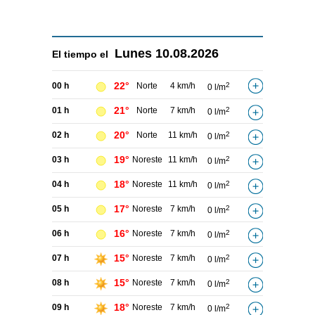
Lunes
10.08.2026
El tiempo el
22°
00 h
Norte
4 km/h
2
0 l/m
21°
01 h
Norte
7 km/h
2
0 l/m
20°
02 h
Norte
11 km/h
2
0 l/m
19°
03 h
Noreste
11 km/h
2
0 l/m
18°
04 h
Noreste
11 km/h
2
0 l/m
17°
05 h
Noreste
7 km/h
2
0 l/m
16°
06 h
Noreste
7 km/h
2
0 l/m
15°
07 h
Noreste
7 km/h
2
0 l/m
15°
08 h
Noreste
7 km/h
2
0 l/m
18°
09 h
Noreste
7 km/h
2
0 l/m