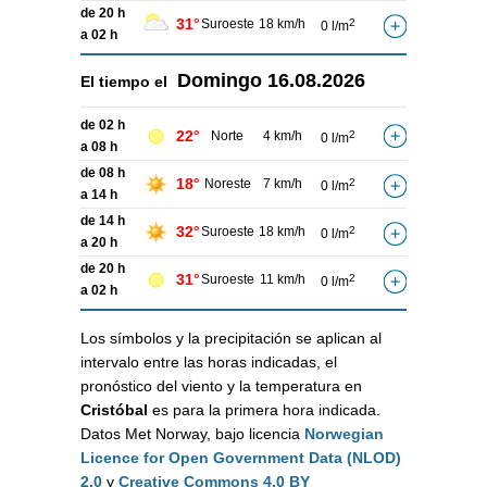
de 20 h
31°
Suroeste
18 km/h
2
0 l/m
a 02 h
Domingo
16.08.2026
El tiempo el
de 02 h
22°
Norte
4 km/h
2
0 l/m
a 08 h
de 08 h
18°
Noreste
7 km/h
2
0 l/m
a 14 h
de 14 h
32°
Suroeste
18 km/h
2
0 l/m
a 20 h
de 20 h
31°
Suroeste
11 km/h
2
0 l/m
a 02 h
Los símbolos y la precipitación se aplican al
intervalo entre las horas indicadas, el
pronóstico del viento y la temperatura en
Cristóbal
es para la primera hora indicada.
Datos Met Norway, bajo licencia
Norwegian
Licence for Open Government Data (NLOD)
2.0
y
Creative Commons 4.0 BY