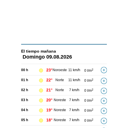
El tiempo
mañana
Domingo
09.08.2026
23°
00 h
Noroeste
11 km/h
2
0 l/m
22°
01 h
Norte
11 km/h
2
0 l/m
21°
02 h
Norte
7 km/h
2
0 l/m
20°
03 h
Noreste
7 km/h
2
0 l/m
19°
04 h
Noreste
7 km/h
2
0 l/m
18°
05 h
Noreste
7 km/h
2
0 l/m