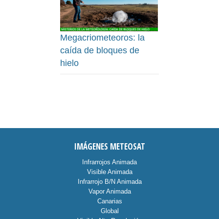
Megacriometeoros: la
caída de bloques de
hielo
IMÁGENES METEOSAT
Infrarrojos Animada
Visible Animada
Infrarrojo B/N Animada
Vapor Animada
Canarias
Global