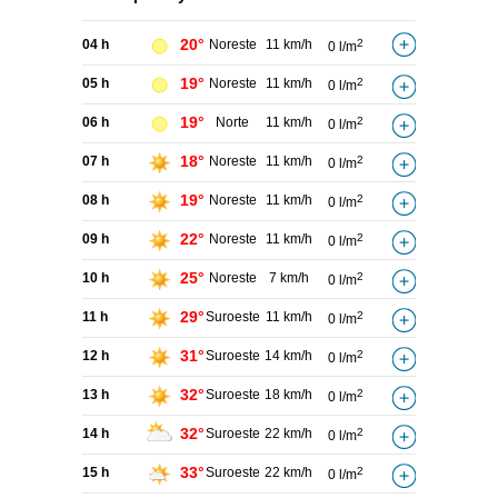
20°
04 h
Noreste
11 km/h
2
0 l/m
19°
05 h
Noreste
11 km/h
2
0 l/m
19°
06 h
Norte
11 km/h
2
0 l/m
18°
07 h
Noreste
11 km/h
2
0 l/m
19°
08 h
Noreste
11 km/h
2
0 l/m
22°
09 h
Noreste
11 km/h
2
0 l/m
25°
10 h
Noreste
7 km/h
2
0 l/m
29°
11 h
Suroeste
11 km/h
2
0 l/m
31°
12 h
Suroeste
14 km/h
2
0 l/m
32°
13 h
Suroeste
18 km/h
2
0 l/m
32°
14 h
Suroeste
22 km/h
2
0 l/m
33°
15 h
Suroeste
22 km/h
2
0 l/m