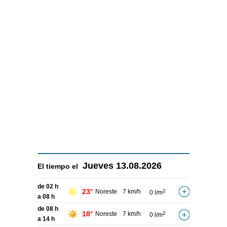
Jueves
13.08.2026
El tiempo el
de 02 h
23°
Noreste
7 km/h
2
0 l/m
a 08 h
de 08 h
18°
Noreste
7 km/h
2
0 l/m
a 14 h