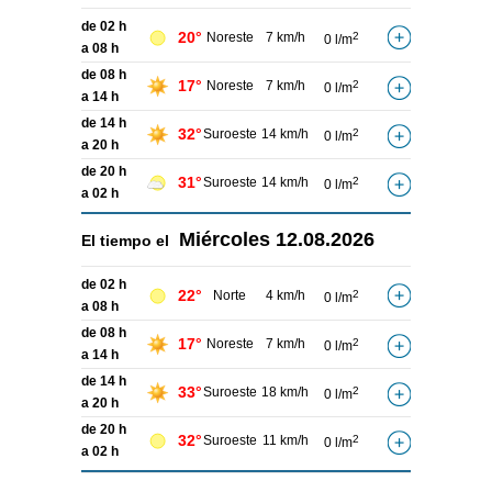
de 02 h
20°
Noreste
7 km/h
2
0 l/m
a 08 h
de 08 h
17°
Noreste
7 km/h
2
0 l/m
a 14 h
de 14 h
32°
Suroeste
14 km/h
2
0 l/m
a 20 h
de 20 h
31°
Suroeste
14 km/h
2
0 l/m
a 02 h
Miércoles
12.08.2026
El tiempo el
de 02 h
22°
Norte
4 km/h
2
0 l/m
a 08 h
de 08 h
17°
Noreste
7 km/h
2
0 l/m
a 14 h
de 14 h
33°
Suroeste
18 km/h
2
0 l/m
a 20 h
de 20 h
32°
Suroeste
11 km/h
2
0 l/m
a 02 h