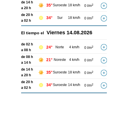
de 14 h
35°
Suroeste
18 km/h
2
0 l/m
a 20 h
de 20 h
34°
Sur
18 km/h
2
0 l/m
a 02 h
Viernes
14.08.2026
El tiempo el
de 02 h
24°
Norte
4 km/h
2
0 l/m
a 08 h
de 08 h
21°
Noreste
4 km/h
2
0 l/m
a 14 h
de 14 h
35°
Suroeste
18 km/h
2
0 l/m
a 20 h
de 20 h
34°
Suroeste
14 km/h
2
0 l/m
a 02 h