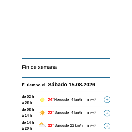
Fin de semana
Sábado
15.08.2026
El tiempo el
de 02 h
24°
Noroeste
4 km/h
2
0 l/m
a 08 h
de 08 h
23°
Suroeste
4 km/h
2
0 l/m
a 14 h
de 14 h
33°
Suroeste
22 km/h
2
0 l/m
a 20 h