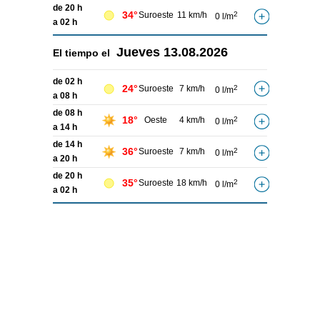
de 20 h
34°
Suroeste
11 km/h
2
0 l/m
a 02 h
Jueves
13.08.2026
El tiempo el
de 02 h
24°
Suroeste
7 km/h
2
0 l/m
a 08 h
de 08 h
18°
Oeste
4 km/h
2
0 l/m
a 14 h
de 14 h
36°
Suroeste
7 km/h
2
0 l/m
a 20 h
de 20 h
35°
Suroeste
18 km/h
2
0 l/m
a 02 h