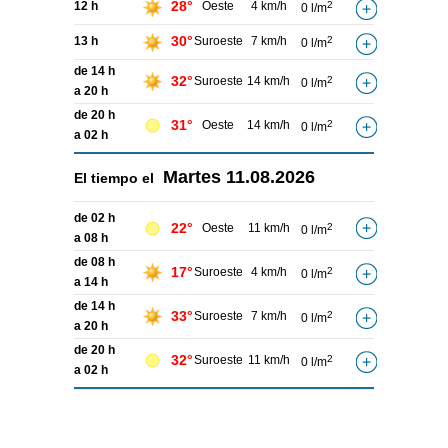
28°
12 h
Oeste
4 km/h
2
0 l/m
30°
13 h
Suroeste
7 km/h
2
0 l/m
de 14 h
32°
Suroeste
14 km/h
2
0 l/m
a 20 h
de 20 h
31°
Oeste
14 km/h
2
0 l/m
a 02 h
Martes
11.08.2026
El tiempo el
de 02 h
22°
Oeste
11 km/h
2
0 l/m
a 08 h
de 08 h
17°
Suroeste
4 km/h
2
0 l/m
a 14 h
de 14 h
33°
Suroeste
7 km/h
2
0 l/m
a 20 h
de 20 h
32°
Suroeste
11 km/h
2
0 l/m
a 02 h