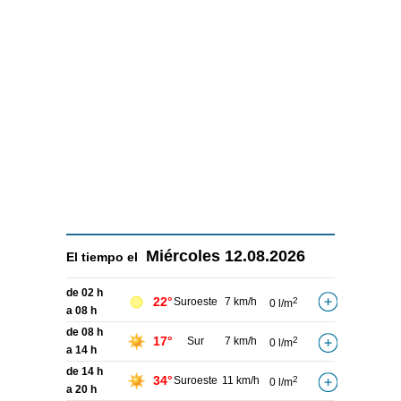
Miércoles
12.08.2026
El tiempo el
de 02 h
22°
Suroeste
7 km/h
2
0 l/m
a 08 h
de 08 h
17°
Sur
7 km/h
2
0 l/m
a 14 h
de 14 h
34°
Suroeste
11 km/h
2
0 l/m
a 20 h