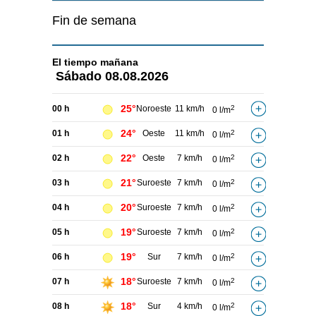
Fin de semana
El tiempo
mañana
Sábado
08.08.2026
25°
00 h
Noroeste
11 km/h
2
0 l/m
24°
01 h
Oeste
11 km/h
2
0 l/m
22°
02 h
Oeste
7 km/h
2
0 l/m
21°
03 h
Suroeste
7 km/h
2
0 l/m
20°
04 h
Suroeste
7 km/h
2
0 l/m
19°
05 h
Suroeste
7 km/h
2
0 l/m
19°
06 h
Sur
7 km/h
2
0 l/m
18°
07 h
Suroeste
7 km/h
2
0 l/m
18°
08 h
Sur
4 km/h
2
0 l/m