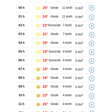
25°
00 h
Oeste
11 km/h
2
0 l/m
24°
01 h
Oeste
11 km/h
2
0 l/m
22°
02 h
Noroeste
7 km/h
2
0 l/m
21°
03 h
Oeste
7 km/h
2
0 l/m
20°
04 h
Oeste
4 km/h
2
0 l/m
19°
05 h
Suroeste
4 km/h
2
0 l/m
18°
06 h
Suroeste
4 km/h
2
0 l/m
18°
07 h
Oeste
4 km/h
2
0 l/m
18°
08 h
Oeste
4 km/h
2
0 l/m
20°
09 h
Oeste
4 km/h
2
0 l/m
23°
10 h
Oeste
4 km/h
2
0 l/m
26°
11 h
Oeste
4 km/h
2
0 l/m