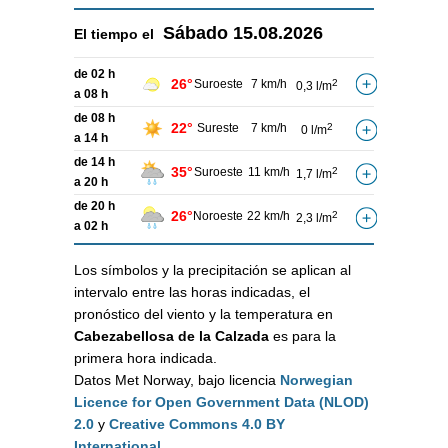
Sábado
15.08.2026
El tiempo el
de 02 h
26°
Suroeste
7 km/h
2
0,3 l/m
a 08 h
de 08 h
22°
Sureste
7 km/h
2
0 l/m
a 14 h
de 14 h
35°
Suroeste
11 km/h
2
1,7 l/m
a 20 h
de 20 h
26°
Noroeste
22 km/h
2
2,3 l/m
a 02 h
Los símbolos y la precipitación se aplican al
intervalo entre las horas indicadas, el
pronóstico del viento y la temperatura en
Cabezabellosa de la Calzada
es para la
primera hora indicada.
Datos Met Norway, bajo licencia
Norwegian
Licence for Open Government Data (NLOD)
2.0
y
Creative Commons 4.0 BY
International