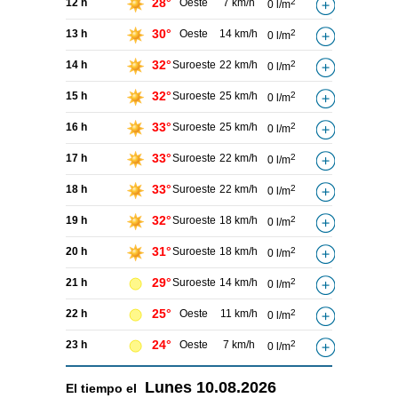
28°
12 h
Oeste
7 km/h
2
0 l/m
30°
13 h
Oeste
14 km/h
2
0 l/m
32°
14 h
Suroeste
22 km/h
2
0 l/m
32°
15 h
Suroeste
25 km/h
2
0 l/m
33°
16 h
Suroeste
25 km/h
2
0 l/m
33°
17 h
Suroeste
22 km/h
2
0 l/m
33°
18 h
Suroeste
22 km/h
2
0 l/m
32°
19 h
Suroeste
18 km/h
2
0 l/m
31°
20 h
Suroeste
18 km/h
2
0 l/m
29°
21 h
Suroeste
14 km/h
2
0 l/m
25°
22 h
Oeste
11 km/h
2
0 l/m
24°
23 h
Oeste
7 km/h
2
0 l/m
Lunes
10.08.2026
El tiempo el