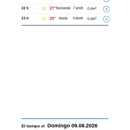
27°
22 h
Noroeste
7 km/h
2
0 l/m
25°
23 h
Norte
4 km/h
2
0 l/m
Domingo
09.08.2026
El tiempo el