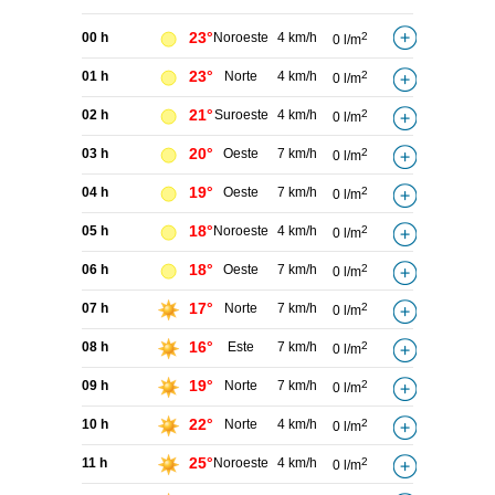
23°
00 h
Noroeste
4 km/h
2
0 l/m
23°
01 h
Norte
4 km/h
2
0 l/m
21°
02 h
Suroeste
4 km/h
2
0 l/m
20°
03 h
Oeste
7 km/h
2
0 l/m
19°
04 h
Oeste
7 km/h
2
0 l/m
18°
05 h
Noroeste
4 km/h
2
0 l/m
18°
06 h
Oeste
7 km/h
2
0 l/m
17°
07 h
Norte
7 km/h
2
0 l/m
16°
08 h
Este
7 km/h
2
0 l/m
19°
09 h
Norte
7 km/h
2
0 l/m
22°
10 h
Norte
4 km/h
2
0 l/m
25°
11 h
Noroeste
4 km/h
2
0 l/m