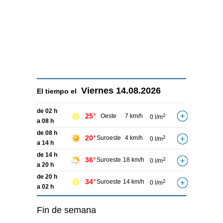
Viernes
14.08.2026
El tiempo el
de 02 h
25°
Oeste
7 km/h
2
0 l/m
a 08 h
de 08 h
20°
Suroeste
4 km/h
2
0 l/m
a 14 h
de 14 h
36°
Suroeste
18 km/h
2
0 l/m
a 20 h
de 20 h
34°
Suroeste
14 km/h
2
0 l/m
a 02 h
Fin de semana