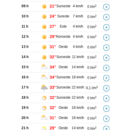
21°
09 h
Suroeste
4 km/h
2
0 l/m
24°
10 h
Sureste
7 km/h
2
0 l/m
27°
11 h
Este
4 km/h
2
0 l/m
29°
12 h
Noroeste
4 km/h
2
0 l/m
31°
13 h
Oeste
4 km/h
2
0 l/m
32°
14 h
Suroeste
11 km/h
2
0 l/m
34°
15 h
Oeste
14 km/h
2
0 l/m
34°
16 h
Suroeste
18 km/h
2
0 l/m
33°
17 h
Suroeste
22 km/h
2
0,1 l/m
32°
18 h
Suroeste
22 km/h
2
0 l/m
32°
19 h
Oeste
18 km/h
2
0 l/m
31°
20 h
Oeste
18 km/h
2
0 l/m
29°
21 h
Oeste
14 km/h
2
0 l/m